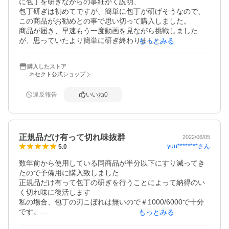
に包丁を研ぎながらの事細かく説明、

包丁研ぎは初めてですが、簡単に包丁が研げそうなので、
この商品がお勧めとの事で思い切って購入しました。

商品が届き、早速もう一度動画を見ながら挑戦しました
が、思っていたより簡単に研ぎ終わりました。

もっとみる
試しにトマトを切って見たところ、抵抗もなくスーっと切
れ驚きです。

購入したストア
今まではダイヤモンドシャープナーで研いで使ってた二千
ネセクト公式ショップ
円位の包丁ですが、切れ味のよさに感動しました。

包丁もそろそろ買い替えかなと思ってましたが、まだまだ
違反報告
いいね
0
当分使えそうです。

包丁研ぎ初心者には値段も手ごろで、非常にいい商品だと
正規品だけ有って切れ味抜群
2022/06/05
yuu********
さん
5.0
数年前から使用している同商品が半分以下にすり減ってき
たので予備用に購入致しました

正規品だけ有って包丁の研ぎを行うことによって納得のい
く切れ味に復活します

私の場合、包丁の刃こぼれは無いので＃1000/6000で十分
です。

もっとみる
付属品に 高級竹砥石台 、角度固定ホルダーが付いておりま