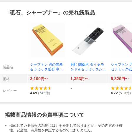
「
砥石、シャープナー
」の売れ筋製品
シャプトン 刃の黒幕
貝印 関孫六 ダイヤモ
シャプトン 
製品名
セラミック砥石 中砥
ンド＆セラミックシャ
セラミック砥
（オレンジ）K0702
ープナー AP0308×1
砥（エンジ）K
3,100
1,353
5,820
個
価格
円〜
円〜
円〜
-
レビュー
4.69
(
745
件)
4.72
(
513
件)
掲載商品情報の免責事項について
掲載している情報の精度には万全を期しておりますが、その内容の正確
性、安全性、有用性を保証するものではありません。