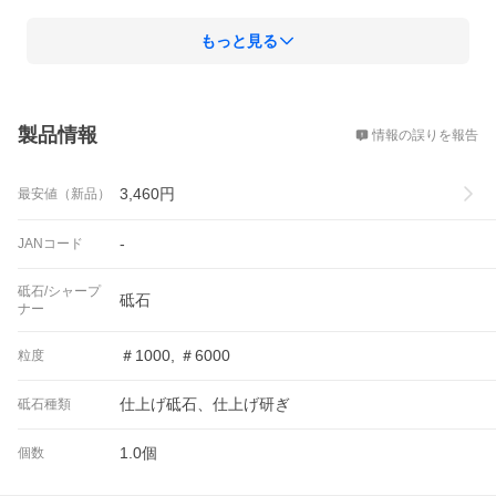
もっと見る
概要
製品情報
情報の誤りを報告
3,460
円
最安値（新品）
-
JANコード
砥石/シャープ
砥石
ナー
＃1000, ＃6000
粒度
仕上げ砥石、仕上げ研ぎ
砥石種類
1.0個
個数