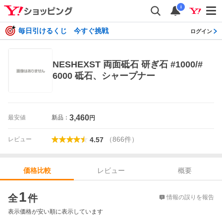
i
毎日引けるくじ 今すぐ挑戦
ログイン
NESHEXST 両面砥石 研ぎ石 #1000/#
6000 砥石、シャープナー
3,460
最安値
新品：
円
（
866
件
）
レビュー
4.57
レビュー
概要
価格比較
価格比較
1
全
件
情報の誤りを報告
表示価格が安い順に表示しています