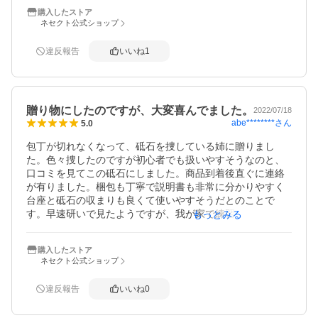
すがは実際のところ使用しておりません

購入したストア
今回の同商品は付属品がバージョンアップしており面直し
ネセクト公式ショップ
用具が画期的になり、砥石の面直しが容易な感じです。

検索すると本商品の類似品が出回っておりますが、やはり
違反報告
いいね
1
正規品に超したことは無いでしょうね。

また商品の到着も早く本体の梱包も化粧箱に入っており高
級感がありました。

贈り物にしたのですが、大変喜んでました。
2022/07/18
abe********
さん
5.0
包丁が切れなくなって、砥石を捜している姉に贈りまし
た。色々捜したのですが初心者でも扱いやすそうなのと、
口コミを見てこの砥石にしました。商品到着後直ぐに連絡
が有りました。梱包も丁寧で説明書も非常に分かりやすく
台座と砥石の収まりも良くて使いやすそうだとのことで
す。早速研いで見たようですが、我が家で練習したときの
もっとみる
様にはまだ研げてないようですが、砥石の性では無くて研
ぎ方が未だ十分になれてないようです。それでも一回目に
購入したストア
しては上出来で以前とは見違えるように切れてるそうで
ネセクト公式ショップ
す。後はなれだと思います。研ぎ心地、迅速な配達、丁寧
な梱包と満足して貰えました。
違反報告
いいね
0