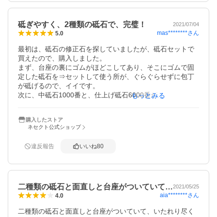
砥ぎやすく、2種類の砥石で、完璧！
2021/07/04
mas********
さん
5.0
最初は、砥石の修正石を探していましたが、砥石セットで
買えたので、購入しました。

まず、台座の裏にゴムがほどこしてあり、そこにゴムで固
定した砥石を⇒セットして使う所が、ぐらぐらせずに包丁
が砥げるので、イイです。

次に、中砥石1000番と、仕上げ砥石6000番が、色分けして
もっとみる
あり、わかりやすい。

補助具も、包丁と砥石の角度が⇒15度で固定されるので、
購入したストア
いいですね～！（今までは、10円玉を2枚重ねて、測ってい
ネセクト公式ショップ
たので・・）

そして⇒説明書に沿って・・砥いでみたら⇒すばらしい仕
違反報告
いいね
80
上がりでした！！

包丁を砥いだ＝すぐあと、試しに新聞紙を切ってみてくだ
さい。簡単に切れれば、上手に研げていますヨ。。

ひや麦に入れる＝ネギの小口切りも、細～く切れるので、
二種類の砥石と面直しと台座がついていて…
嬉しくなりました。

2021/05/25
aia********
さん
4.0
包丁の切れ味が整うと⇒お料理が、楽しくなりますネ！
二種類の砥石と面直しと台座がついていて、いたれり尽く