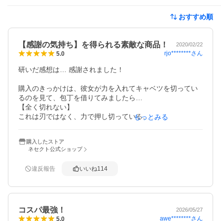
おすすめ順
【感謝の気持ち】を得られる素敵な商品！
2020/02/22
rjo********
さん
5.0
研いだ感想は… 感謝されました！

購入のきっかけは、彼女が力を入れてキャベツを切ってい
るのを見て、包丁を借りてみましたら…

【全く切れない】

これは刃ではなく、力で押し切っている。

もっとみる
危険過ぎる！

購入したストア
ネセクト公式ショップ
研ぐ時は他店のYouTubeの動画を見ながら…(笑)

1.角度補助は便利です。これで角度を安定して砥げます。
違反報告
いいね
114
素人には画期的！

2.中砥と仕上砥の組み合わせですが、ここまで切れなくな
った包丁には荒砥と中砥の方が良かったかもしれません。

3.砥石の台はよく出来ていて、ズレないしバッチリでし
コスパ最強！
た。

2026/05/27
awe********
さん
5.0