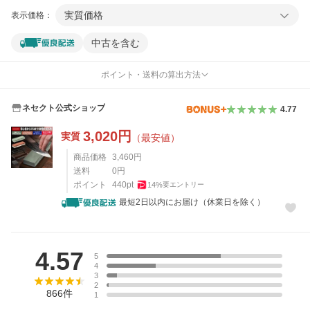
実質価格
表示価格：
中古を含む
ポイント・送料の算出方法
ネセクト公式ショップ
4.77
3,020
円
実質
（最安値）
商品価格
3,460
円
送料
0
円
ポイント
440
pt
14
%
要エントリー
最短2日以内にお届け（休業日を除く）
レビュー
4.57
5
4
3
2
866
件
1