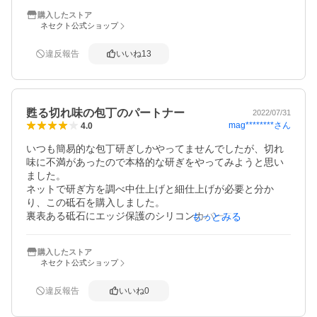
購入したストア
角度をつける道具もはめた方がいいと思うけど

ネセクト公式ショップ
引っかかるし、移動しないと角度が保てないから

多分そのうち外してしまう…

違反報告
いいね
13
研ぎ方はほんとに簡単！3箇所に分けて

20回ずつ数えて研ぎます。

もっと早くやればよかった

甦る切れ味の包丁のパートナー
2022/07/31
mag********
さん
4.0
しかし、うーん、かえしがよくわからない？？

あるけどどうかなーと思いつつかえし取りを…

いつも簡易的な包丁研ぎしかやってませんでしたが、切れ
味に不満があったので本格的な研ぎをやってみようと思い
結果は

ました。

にんじんは普通…

ネットで研ぎ方を調べ中仕上げと細仕上げが必要と分か
きゅうりはめっちゃ切れる！

り、この砥石を購入しました。

トマトはスパスパ！

裏表ある砥石にエッジ保護のシリコンカバーごと、滑り止
もっとみる
物によって切れる感じが違うけど、研ぐ前よりは

めの付いた木型にセットして刃物を研ぎます。

切れます！

研ぎ初心者向けの付属の俯角固定具を装着して研ぎ出しま
購入したストア
す。軽く当てながら裏表研ぎ出し、これでいいのかなと疑
腕が上がればもっと切れるだろうなー
ネセクト公式ショップ
問を持ちながら試し切りします。

鳥の皮付きもも肉がススっと切れ感動です。

違反報告
いいね
0
その後は家中の包丁やナイフを砥ぎまくりです。

マチェットは大きいのでやや砥ぎにくかったですが満足の