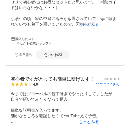
せりで初心者にはお得なセットだと思います。（補助ガイ
ドはいらないかな・・・）

小学生の頃、家の中庭に砥石が放置されていて、母に頼ま
れていつも包丁を研いでいたので、刃物を砥石で研ぐとい
もっとみる
うことについては、特に心理的なハードルはなかったので
すが、逆に、期待しすぎていたかも。

購入したストア
レビューを読むと大絶賛の嵐ですが、砥石そのものは、そ
ネセクト公式ショップ
こまで絶賛するほどでもない気はしました。研ぐ人の技に
もよるのでしょうけれど。

違反報告
いいね
23
台所で研いだのですが、台座だけではちょっと滑りました
ので、布巾もやっぱり必要。

人参を切った時はあまり違いが分からなかったけれど、ト
初心者ですがとっても簡単に研げます！
マトを切った時は、はっきり違いが分かって嬉しかったで
2021/11/11
cbr********
さん
4.0
す。

これから大事に使います！
今まではグローバルの包丁研ぎでやったりしてましたが

自分で研いでみたくなって購入

簡単な説明書が入ってます。

細かなところを確認したくてYouTube見て予習。

もっとみる
台座の裏にある滑り止めが結構ちゃんと止まります。
