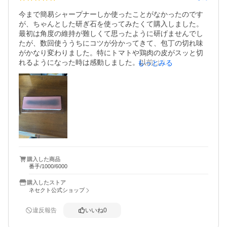
砥石を水に5分強浸しておいて、少し長めに15分位両面を研
今まで簡易シャープナーしか使ったことがなかったのです
いだところ、漸くバリが出てきました。

が、ちゃんとした研ぎ石を使ってみたくて購入しました。
仕上砥で軽く研いで、切っ先から刃元までスムーズに切れ
最初は角度の維持が難しくて思ったように研げませんでし
るようになりました。

たが、数回使ううちにコツが分かってきて、包丁の切れ味
キャベツの葉が、包丁の重みだけで切れ筋がスーーーーっ
がかなり変わりました。特にトマトや鶏肉の皮がスッと切
ときれいに出ました。

れるようになった時は感動しました。以前は力を入れて切
もっとみる
作業的には浸すところから試し切りでも30分以内。

っていたので、料理中のストレスが減ったのも大きいで
す。

その日の料理は千切りキャベツ山盛りになりました。

使っていて楽しいと言って喜んでくれたし、力を入れない
研ぎ石自体もしっかりした作りで、滑り止めが付いている
方が刃物は安全だと分かってくれたので、僕も嬉しい。

ので安定感があります。水に浸してから使うタイプです
が、そこまで手間には感じませんでした。研いでいるとき
良い商品を買いました。

のシャッシャッという音も気持ちよくて、だんだん包丁を
ひと手間で喜んでくれるなんて、素敵な時間も買った気が
育てている感覚になります。砥石の減りは多少あります
します。ありがとう！
が、面直しをすれば問題なく長く使えそうです。

購入した商品
番手/1000/6000
最初は「包丁を研ぐなんて難しそう」と思っていました
が、動画を見ながらやれば初心者でも十分使えました。安
購入したストア
い包丁でも切れ味が復活したので、買ってよかったです。
ネセクト公式ショップ
料理をする頻度が高い人にはかなりおすすめできると思い
ます。
違反報告
いいね
0