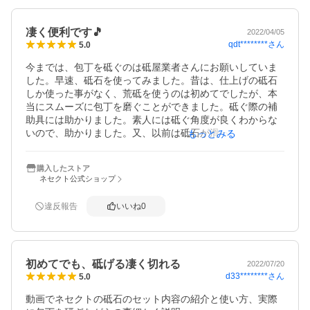
いく砥石でした。

大事に使います。(付属の砥石表面の平面維持の治具も嬉し
凄く便利です🎵
いです。)
2022/04/05
qdt********
さん
5.0
今までは、包丁を砥ぐのは砥屋業者さんにお願いしていま
した。早速、砥石を使ってみました。昔は、仕上げの砥石
しか使った事がなく、荒砥を使うのは初めてでしたが、本
当にスムーズに包丁を磨ぐことができました。砥ぐ際の補
助具には助かりました。素人には砥ぐ角度が良くわからな
いので、助かりました。又、以前は砥石が滑って危なかっ
もっとみる
たけど、台座と滑り止めシートがあり、安心して使えまし
た。最後に。丁寧な商品の梱包に感激しました。梱包を開
購入したストア
けたらまたきれいな商品の位置取りに又、感激しました。
ネセクト公式ショップ
段ボールなどを捨てるぬのが勿体なく、使った砥石を乾燥
してそのまま入れて保管しています。良い商品をありがと
違反報告
いいね
0
うございました。
初めてでも、砥げる凄く切れる
2022/07/20
d33********
さん
5.0
動画でネセクトの砥石のセット内容の紹介と使い方、実際