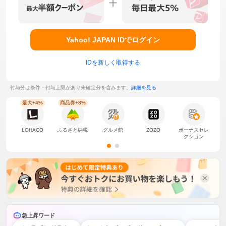
Yahoo! JAPAN IDでログイン
IDを新しく取得する
付与分は条件・付与上限があり未確定分を含みます。
詳細を見る
最大+4%
商品券+8%
LOHACO
ふるさと納税
グルメ館
ZOZO
ボーナスセレ
クション
急上昇ワード