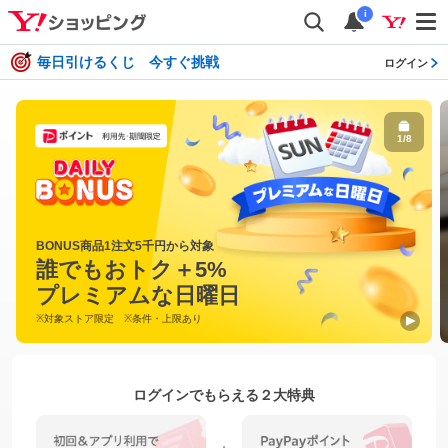
i
毎日引けるくじ 今すぐ挑戦
ログイン
1
/
8
BONUS商品1注文5千円から対象
誰でもおトク＋5%
プレミアムな日曜日
※対象ストア限定 ※条件・上限あり
ログインでもらえる２大特典