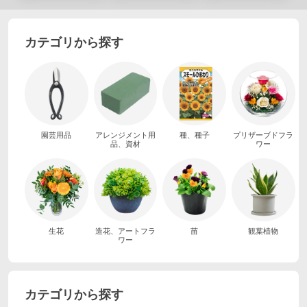
カテゴリから探す
園芸用品
アレンジメント用
種、種子
プリザーブドフラ
品、資材
ワー
生花
造花、アートフラ
苗
観葉植物
ワー
カテゴリから探す