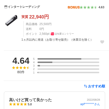
インタートレーディング
4.63
22,940
円
実質
商品価格
25,500
円
送料
0
円
ポイント
2,560
pt
11
%
要エントリー
1ヵ月以内に発送（お取り寄せ販売）（休業日を除く）
レビュー
4.64
5
4
3
2
80
件
1
おすすめ順
高いけど買って良かった
2022/08/28
apf********
さん
5.0