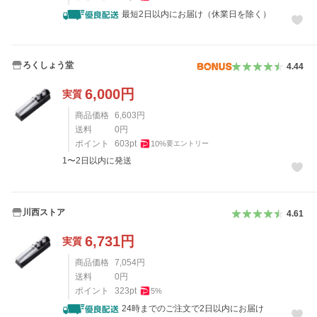
最短2日以内にお届け（休業日を除く）
ろくしょう堂
4.44
6,000
円
実質
商品価格
6,603
円
送料
0
円
ポイント
603
pt
10
%
要エントリー
1〜2日以内に発送
川西ストア
4.61
6,731
円
実質
商品価格
7,054
円
送料
0
円
ポイント
323
pt
5
%
24時までのご注文で2日以内にお届け