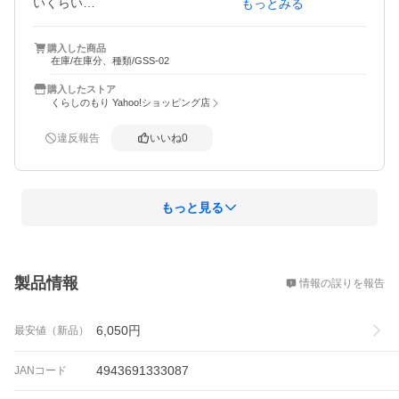
いくらい

もっとみる
研がれます。　買って正解　何度かこの商品でメンテして
少したったら

購入した商品
メーカーの研ぎにだそうかと思います
在庫/在庫分、種類/GSS-02
購入したストア
くらしのもり Yahoo!ショッピング店
違反報告
いいね
0
もっと見る
概要
製品情報
情報の誤りを報告
6,050
円
最安値（新品）
4943691333087
JANコード