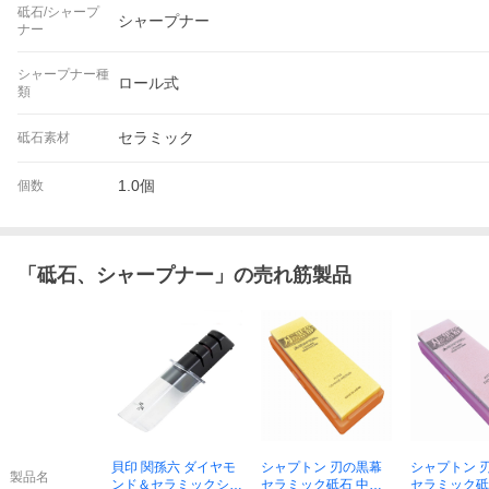
砥石/シャープ
シャープナー
ナー
シャープナー種
ロール式
類
セラミック
砥石素材
1.0個
個数
「
砥石、シャープナー
」の売れ筋製品
貝印 関孫六 ダイヤモ
シャプトン 刃の黒幕
シャプトン 
製品名
ンド＆セラミックシャ
セラミック砥石 中砥
セラミック砥