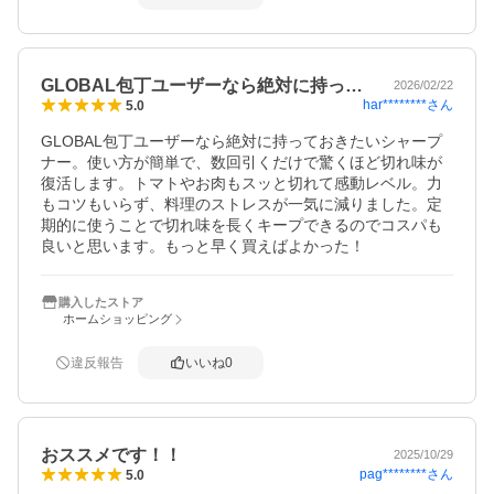
GLOBAL包丁ユーザーなら絶対に持っ…
2026/02/22
har********
さん
5.0
GLOBAL包丁ユーザーなら絶対に持っておきたいシャープ
ナー。使い方が簡単で、数回引くだけで驚くほど切れ味が
復活します。トマトやお肉もスッと切れて感動レベル。力
もコツもいらず、料理のストレスが一気に減りました。定
期的に使うことで切れ味を長くキープできるのでコスパも
良いと思います。もっと早く買えばよかった！
購入したストア
ホームショッピング
違反報告
いいね
0
おススメです！！
2025/10/29
pag********
さん
5.0