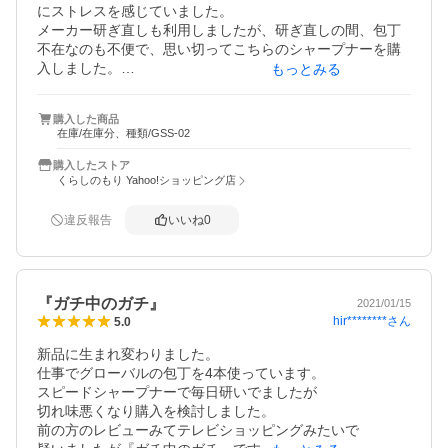
にストレスを感じていました。

メーカー研ぎ直しも利用しましたが、研ぎ直しの間、包丁
不在なのも不便で、思い切ってこちらのシャープナーを購
入しました。

もっとみる
もちろんメーカー研ぎ直しほどまではいかないものの、久
しぶりの切れ味！

購入した商品
みじん切りのストレスからも解放され、本当に買って良か
在庫/在庫分、種類/GSS-02
ったと思っています！
購入したストア
くらしのもり Yahoo!ショッピング店
違反報告
いいね
0
『ガチ中のガチ』
2021/01/15
hir********
さん
5.0
新品に生まれ変わりました。

仕事でグローバルの包丁を4本使っています。

スピードシャープナーで毎日研いでましたが

切れ味悪くなり購入を検討しました。

前の方のレビューみてテレビショッピングみたいで
