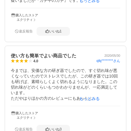
疑いましたが『ガチ中のガチ』です。

もっとみる
新品のように生まれ変わりました。

包丁が切れると効率が良いだけでなく

購入したストア
盛り付けがキレイです。

エクリティ
超オススメです。
違反報告
いいね
1
使い方も簡単でよい商品でした
2020/05/30
qfq********
さん
4.0
今までは、安価な方の研ぎ器でしたので、すぐ切れ味が悪
くなっていたのでストレスでしたが、この研ぎ器では10回
も研げば、素晴らしくよく切れるようになりました。この
切れ味がどのくらいもつかわかりませんが、一応満足して
います。

ただやはりほかの方のレビューにもあったように、この価
もっとみる
格は少しお高いかなと。なので☆マイナス１です。使い方
も
購入したストア
エクリティ
違反報告
いいね
3