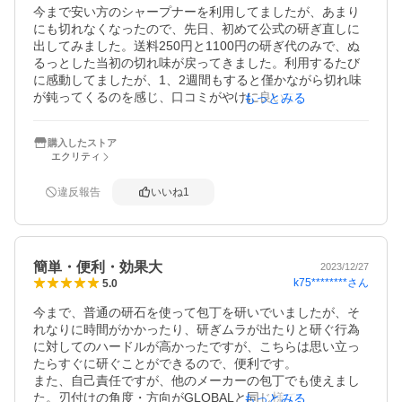
今まで安い方のシャープナーを利用してましたが、あまり
にも切れなくなったので、先日、初めて公式の研ぎ直しに
出してみました。送料250円と1100円の研ぎ代のみで、ぬ
るっとした当初の切れ味が戻ってきました。利用するたび
に感動してましたが、1、2週間もすると僅かながら切れ味
が鈍ってくるのを感じ、口コミがやけに良いこの商品を思
もっとみる
い切って購入してみました。最初見た感想は結構大きい。
でした。でも口コミどうり、研ぎ直した直後の切れ味が簡
購入したストア
単に戻りました。感動ものです！ただ、私の使い方だと、1
エクリティ
週間も経つと少しずつ切れ味が鈍ってくるので、再度利用
するとまた切れ切れに復活します。結局1週間ごと利用して
違反報告
いいね
1
います。こんなに使って耐久性はどうなのかとも思います
が、包丁の切れ味が良いと料理が楽しくなります。そのた
めなら高くない買い物だったと思ってます。おすすめで
す。
簡単・便利・効果大
2023/12/27
k75********
さん
5.0
今まで、普通の研石を使って包丁を研いでいましたが、そ
れなりに時間がかかったり、研ぎムラが出たりと研ぐ行為
に対してのハードルが高かったですが、こちらは思い立っ
たらすぐに研ぐことができるので、便利です。

また、自己責任ですが、他のメーカーの包丁でも使えまし
た。刃付けの角度・方向がGLOBALと同じ様であれば使え
もっとみる