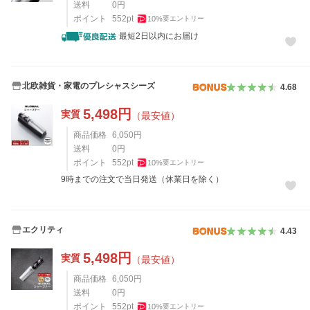
送料
0
円
ポイント
552
pt
10
%
要エントリー
最短2日以内にお届け
北欧雑貨・家電のプレシャスシーズ
4.68
5,498
円
実質
（最安値）
商品価格
6,050
円
送料
0
円
ポイント
552
pt
10
%
要エントリー
9時までの注文で当日発送（休業日を除く）
エクリティ
4.43
5,498
円
実質
（最安値）
商品価格
6,050
円
送料
0
円
ポイント
552
pt
10
%
要エントリー