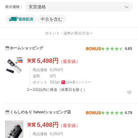
実質価格
表示価格：
中古を含む
ポイント・送料の算出方法
ホームショッピング
4.65
5,498
円
実質
（最安値）
商品価格
6,050
円
送料
0
円
ポイント
552
pt
10
%
要エントリー
1〜2日以内に発送（休業日を除く）
くらしのもり Yahoo!ショッピング店
4.79
5,498
円
実質
（最安値）
商品価格
6,050
円