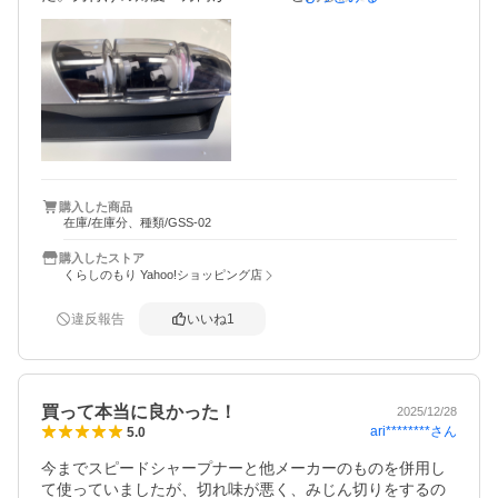
そうです。一般的なシャープナー（2000円以下くらい）で
すと、研ぐのではなく刃先に細かいギザギザののこぎり状
にして、切るときの食いつきをよくすることで、切れるよ
うになったと思うのですが、切れ味の持続性は良くないそ
うです。
購入した商品
在庫/在庫分、種類/GSS-02
購入したストア
くらしのもり Yahoo!ショッピング店
違反報告
いいね
1
買って本当に良かった！
2025/12/28
ari********
さん
5.0
今までスピードシャープナーと他メーカーのものを併用し
て使っていましたが、切れ味が悪く、みじん切りをするの