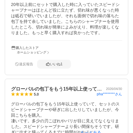
20年以上前にセットで購入した時に入っていたスピードシ
ャープナーはほとんど役に立たず、切れ味が悪くなった時
は砥石で研いでいましたが、それも面倒で切れ味の落ちた
包丁を持て余していました。こちらのシャープナーを使用
したところ、切れ味が簡単によみがえり、料理が楽しくな
りました。もっと早く購入すれば良かったです。
購入したストア
ホームショッピング
違反報告
いいね
1
グローバルの包丁をもう15年以上使って…
2026/04/30
pha********
さん
5.0
グローバルの包丁をもう15年以上使っていて、セットのス
ピードシャープナーや研ぎに出したりしていましたが、今
回こちらを購入。

凄いです。多少の刃こぼれやバリが目に見えてなくなりま
した。スピードシャープナーより長い間保ちそうです。研
ぎに出すと帰ってくるまでに時間がかかるので出すのが面
もっとみる