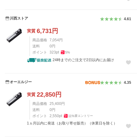
川西ストア
4.61
6,731
円
実質
商品価格
7,054
円
送料
0
円
ポイント
323
pt
5
%
24時までのご注文で2日以内にお届け
オーエルジー
4.35
22,850
円
実質
商品価格
25,400
円
送料
0
円
ポイント
2,550
pt
11
%
要エントリー
1ヵ月以内に発送（お取り寄せ販売）（休業日を除く）