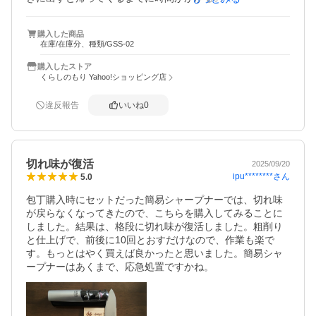
倒だったので助かります。
購入した商品
在庫/在庫分、種類/GSS-02
購入したストア
くらしのもり Yahoo!ショッピング店
違反報告
いいね
0
切れ味が復活
2025/09/20
ipu********
さん
5.0
包丁購入時にセットだった簡易シャープナーでは、切れ味
が戻らなくなってきたので、こちらを購入してみることに
しました。結果は、格段に切れ味が復活しました。粗削り
と仕上げで、前後に10回とおすだけなので、作業も楽で
す。もっとはやく買えば良かったと思いました。簡易シャ
ープナーはあくまで、応急処置ですかね。