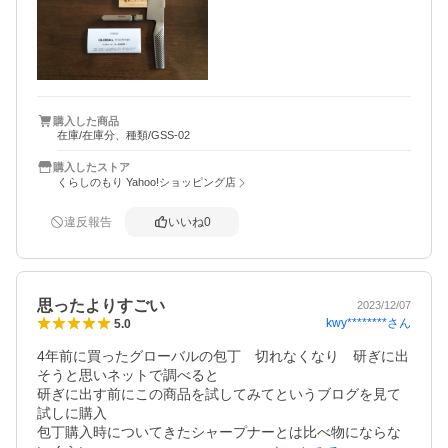
購入した商品
在庫/在庫分、種類/GSS-02
購入したストア
くらしのもり Yahoo!ショッピング店
違反報告
いいね
0
思ったよりすごい
2023/12/07
kwy********
さん
5.0
4年前に買ったグローバルの包丁　切れなくなり　研ぎに出
そうと思いネットで調べると

研ぎに出す前にこの商品を試してみてというブログを見て
試しに購入

包丁購入時についてきたシャープナーとは比べ物にならな