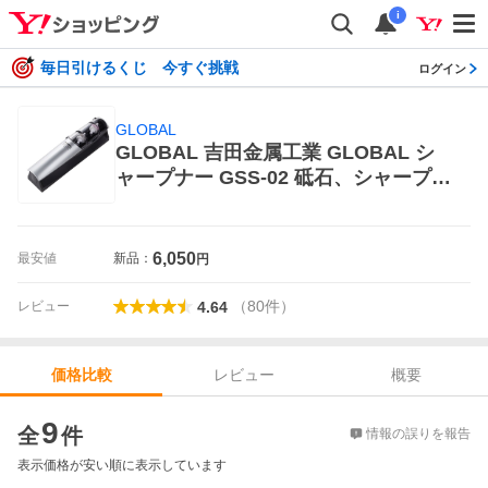
i
毎日引けるくじ 今すぐ挑戦
ログイン
GLOBAL
GLOBAL 吉田金属工業 GLOBAL シ
ャープナー GSS-02 砥石、シャープナ
ー
6,050
最安値
新品：
円
（
80
件
）
レビュー
4.64
レビュー
概要
価格比較
価格比較
9
全
件
情報の誤りを報告
表示価格が安い順に表示しています