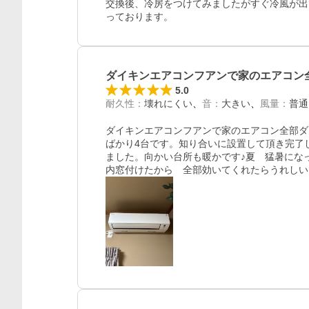
交換後、冷房をつけてみましたがすぐ冷風が出
っております。
ダイキンエアコンフアンで家のエアコン
5.0
耐久性
：
壊れにくい
音
：
大きい
風量
：
普通
ダイキンエアコンフアンで家のエアコン全部ダ
ばかり4台です。知り合いに設置して頂き完了
ました。向かい台所も暖かです♪夏　猛暑にな
内窓付けたから　全部効いてくれたらうれしい