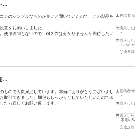
ン…
投稿者情
コンのシンプルなものが良いと聞いていたので、この製品を
-
設置をお願いしました。

購入した
-
。使用後間もないので、耐久性は分かりませんが期待したい
購入した
しあわせ
違反報
想…
投稿者情
のもので大変満足しています。本当にありがとうございまし
-
お取引できました。梱包もしっかりとしていただいたので破
したら宜しくお願い致します。
購入した
-
購入した
家電のS
違反報