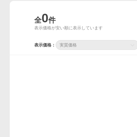
0
全
件
表示価格が安い順に表示しています
表示価格：
実質価格
価格比較