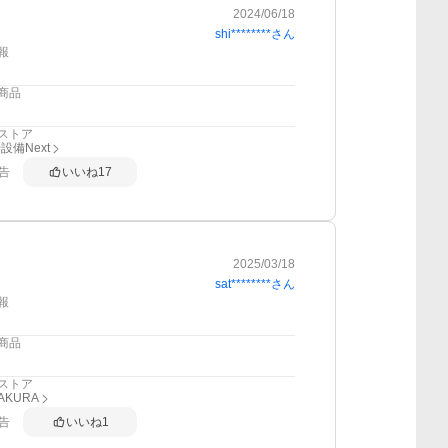
2024/06/18
shi********
さん
報
商品
ストア
設備Next
告
いいね
17
2025/03/18
sat********
さん
報
商品
ストア
AKURA
告
いいね
1