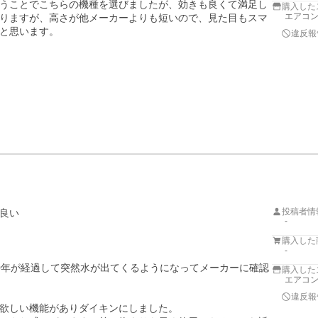
うことでこちらの機種を選びましたが、効きも良くて満足し
購入した
エアコン
りますが、高さが他メーカーよりも短いので、見た目もスマ
と思います。
違反報
。
投稿者情
良い
-
購入した
-
0年が経過して突然水が出てくるようになってメーカーに確認
購入した
エアコ
違反報
欲しい機能がありダイキンにしました。
