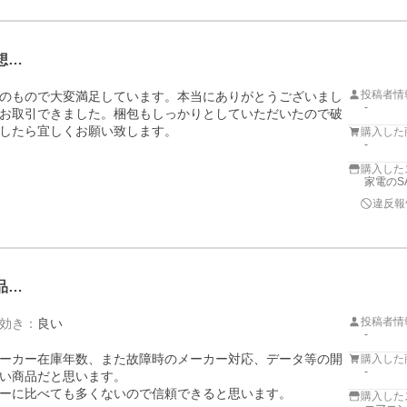
想…
投稿者情
のもので大変満足しています。本当にありがとうございまし
-
お取引できました。梱包もしっかりとしていただいたので破
したら宜しくお願い致します。
購入した
-
購入した
家電のS
違反報
品…
投稿者情
効き
：
良い
-
ーカー在庫年数、また故障時のメーカー対応、データ等の開
購入した
-
い商品だと思います。

購入した