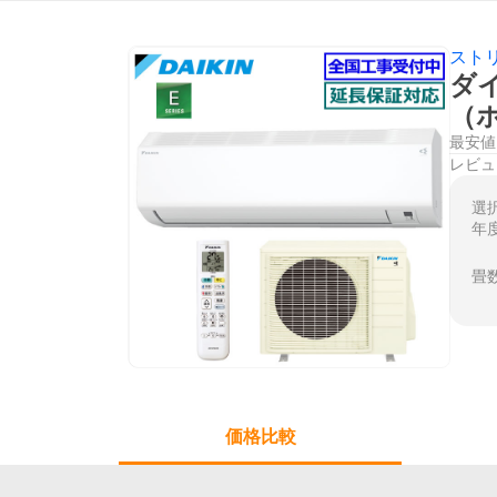
スト
ダイ
（
最安値
レビュ
選
年
畳
価格比較