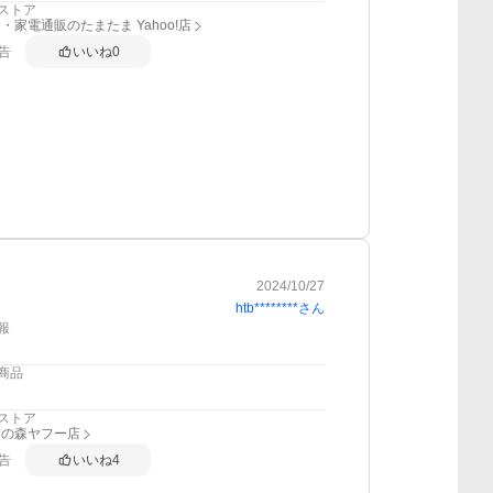
ストア
・家電通販のたまたま Yahoo!店
告
いいね
0
2024/10/27
htb********
さん
報
商品
ストア
ンの森ヤフー店
告
いいね
4