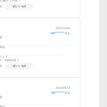
ンの森ヤフー店
告
いいね
0
2025/10/02
yas********
さん
報
商品
ストア
G Yahoo!店
告
いいね
0
2024/06/14
dyl********
さん
報
商品