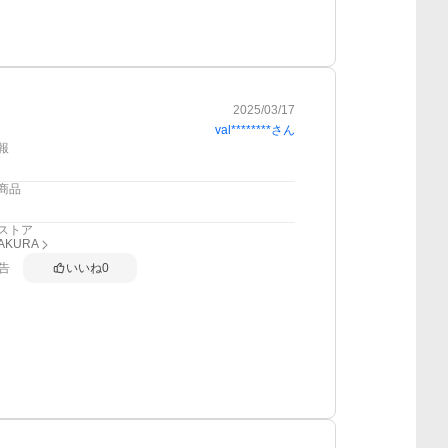
2025/03/17
val********
さん
報
商品
ストア
AKURA
告
いいね
0