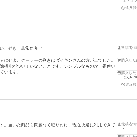
エアコ
違反報
投稿者情
い
効き
：
非常に良い
-
るにせよ、クーラーの利きはダイキンさんの方が上でした。
購入した
-
除機能がついていないことです。シンプルなものが一番使い
ています。
購入した
でんKIN
違反報
投稿者情
す。届いた商品も問題なく取り付け、現在快適に利用できて
-
購入した