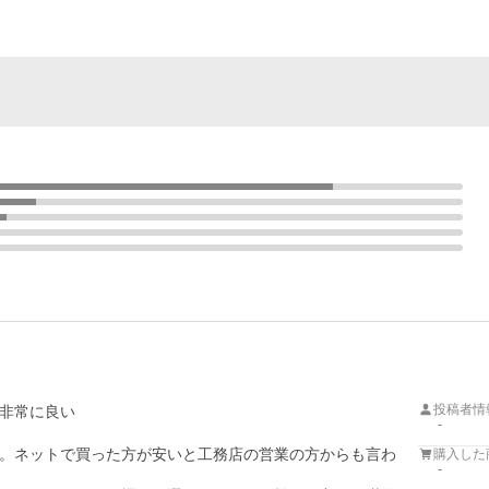
投稿者情
非常に良い
-
。ネットで買った方が安いと工務店の営業の方からも言わ
購入した
-