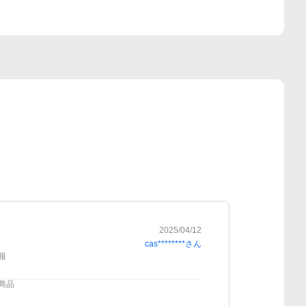
2025/04/12
cas********
さん
報
商品