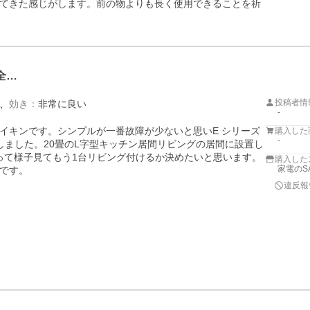
てきた感じがします。前の物よりも長く使用できることを祈
全…
投稿者情
効き
：
非常に良い
-
イキンです。シンプルが一番故障が少ないと思いE シリーズ
購入した
-
しました。20畳のL字型キッチン居間リビングの居間に設置し
って様子見てもう1台リビング付けるか決めたいと思います。
購入した
家電のS
です。
違反報