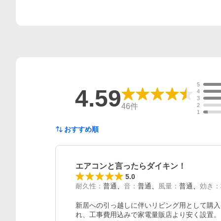
5
4.59
4
3
46
件
2
1
おすすめ順
エアコンと言ったらダイキン！
5.0
耐久性
：
普通
音
：
普通
風量
：
普通
効き
：
新居への引っ越しに伴いリビング用として購入
れ、工事費用込みで家電量販店より安く設置。
