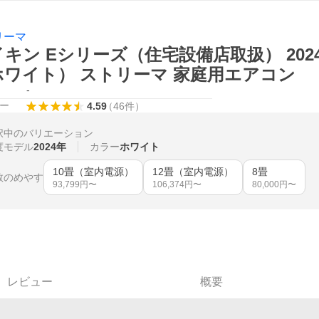
リーマ
キン Eシリーズ（住宅設備店取扱） 2024年
ホワイト） ストリーマ 家庭用エアコン
-
ー
4.59
（
46
件
）
択中のバリエーション
度モデル
2024年
カラー
ホワイト
10畳（室内電源）
12畳（室内電源）
8畳
数のめやす
93,799
円〜
106,374
円〜
80,000
円〜
レビュー
概要