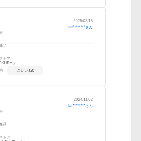
2025/03/18
sat********
さん
報
商品
ストア
AKURA
告
いいね
0
2024/11/02
lar********
さん
報
商品
ストア