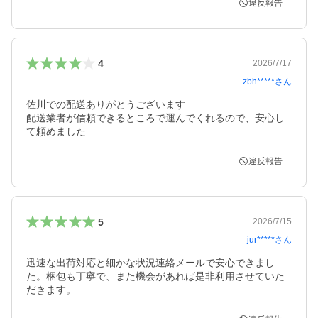
違反報告
4
2026/7/17
zbh*****
さん
佐川での配送ありがとうございます

配送業者が信頼できるところで運んでくれるので、安心し
て頼めました
違反報告
5
2026/7/15
jur*****
さん
迅速な出荷対応と細かな状況連絡メールで安心できまし
た。梱包も丁寧で、また機会があれば是非利用させていた
だきます。