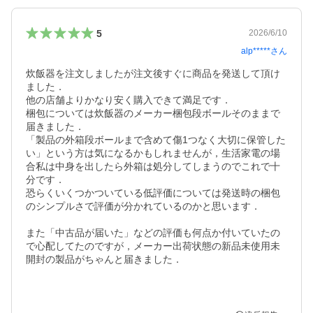
5
2026/6/10
alp*****
さん
炊飯器を注文しましたが注文後すぐに商品を発送して頂け
ました．

他の店舗よりかなり安く購入できて満足です．

梱包については炊飯器のメーカー梱包段ボールそのままで
届きました．

「製品の外箱段ボールまで含めて傷1つなく大切に保管した
い」という方は気になるかもしれませんが，生活家電の場
合私は中身を出したら外箱は処分してしまうのでこれで十
分です．

恐らくいくつかついている低評価については発送時の梱包
のシンプルさで評価が分かれているのかと思います．

また「中古品が届いた」などの評価も何点か付いていたの
で心配してたのですが，メーカー出荷状態の新品未使用未
開封の製品がちゃんと届きました．
