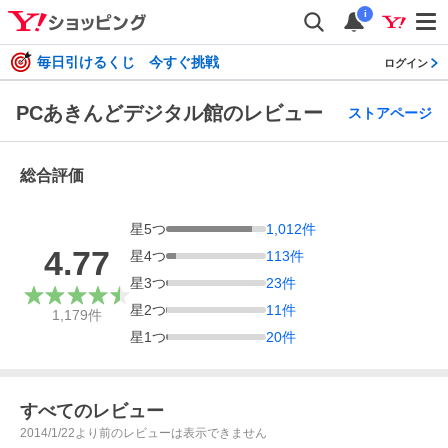
i
毎日引けるくじ 今すぐ挑戦
ログイン
PCあきんどデジタル館のレビュー
ストアページ
総合評価
星
5
つ
1,012
件
4.77
星
4
つ
113
件
星
3
つ
23
件
星
2
つ
11
件
1,179
件
星
1
つ
20
件
すべてのレビュー
2014/1/22より前のレビューは表示できません