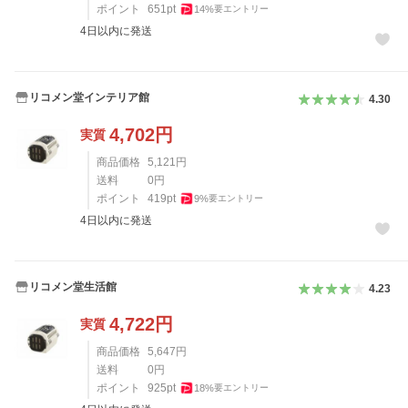
ポイント
651
pt
14
%
要エントリー
4日以内に発送
リコメン堂インテリア館
4.30
4,702
円
実質
商品価格
5,121
円
送料
0
円
ポイント
419
pt
9
%
要エントリー
4日以内に発送
リコメン堂生活館
4.23
4,722
円
実質
商品価格
5,647
円
送料
0
円
ポイント
925
pt
18
%
要エントリー