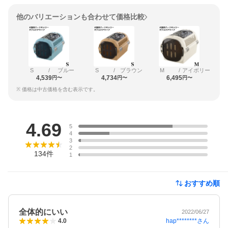
他のバリエーションも合わせて価格比較
S
/
ブルー
S
/
ブラウン
M
/
アイボリー
4,539
4,734
6,495
円〜
円〜
円〜
※ 価格は中古価格を含む表示です。
レビュー
4.69
5
4
3
2
134
件
1
おすすめ順
全体的にいい
2022/06/27
hap********
さん
4.0