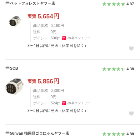
ペットフォレストヤフー店
4.87
5,654
円
実質
商品価格
6,160
円
送料
0
円
ポイント
506
pt
9
%
要エントリー
3〜4日以内に発送（休業日を除く）
SCB
4.38
5,856
円
実質
商品価格
6,380
円
送料
0
円
ポイント
524
pt
9
%
要エントリー
3〜5日以内に発送（休業日を除く）
56nyan 猫用品ゴロにゃんヤフー店
4.88