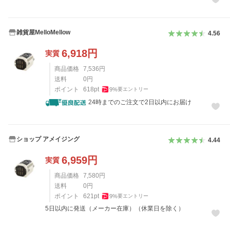
雑貨屋MelloMellow
4.56
6,918
円
実質
商品価格
7,536
円
送料
0
円
ポイント
618
pt
9
%
要エントリー
24時までのご注文で2日以内にお届け
ショップ アメイジング
4.44
6,959
円
実質
商品価格
7,580
円
送料
0
円
ポイント
621
pt
9
%
要エントリー
5日以内に発送（メーカー在庫）（休業日を除く）