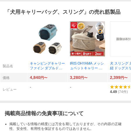
「
犬用キャリーバッグ、スリング
」の売れ筋製品
キャンピングキャリー
IRIS OHYAMA メッシ
犬 スリング 
製品名
ファイン ダブルドア
ュペットキャリー MP
紐 ドッグス
S 156200
C-450
型犬 スリング
4,840
3,280
2,399
ング 犬抱っ
価格
円〜
円〜
円〜
シュ キャリ
-
-
猫 抱っこ紐
レビュー
4.49
(
74
件)
掲載商品情報の免責事項について
掲載している情報の精度には万全を期しておりますが、その内容の正確
性、安全性、有用性を保証するものではありません。