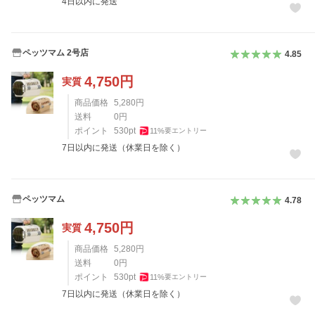
4日以内に発送
ペッツマム 2号店
4.85
4,750
円
実質
商品価格
5,280
円
送料
0
円
ポイント
530
pt
11
%
要エントリー
7日以内に発送（休業日を除く）
ペッツマム
4.78
4,750
円
実質
商品価格
5,280
円
送料
0
円
ポイント
530
pt
11
%
要エントリー
7日以内に発送（休業日を除く）