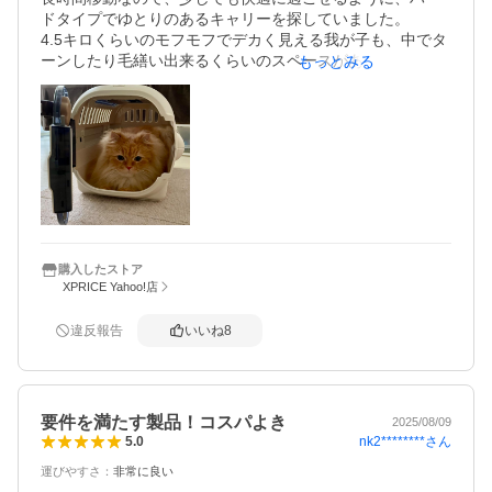
ドタイプでゆとりのあるキャリーを探していました。

4.5キロくらいのモフモフでデカく見える我が子も、中でタ
ーンしたり毛繕い出来るくらいのスペースがあり、ちょう
もっとみる
ど良い感じです！

組み立ててリビングに置くと、すぐ入ってくつろいでいた
ので、とりあえずお気に召したようです♩

まだこれに入れて連れられて、嫌な思いをしてないからだ
けかもしれませんが(^◇^;)笑

上部の扉は開け閉めする際にキィキィうるさいですが、形
も可愛くて圧迫感もないですし、良い商品です！

とある店舗で実物を見た際は6000円くらいしていました
が、こちらではキャリーと別売りの肩掛けベルトと、キャ
リーにつけられるお水セットも購入して、それよりお安く
購入したストア
XPRICE Yahoo!店
揃えられました！満足です(*^^*)
違反報告
いいね
8
要件を満たす製品！コスパよき
2025/08/09
nk2********
さん
5.0
運びやすさ
：
非常に良い