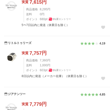
7,615
円
実質
商品価格
8,295
円
送料
0
円
ポイント
680
pt
9
%
要エントリー
5〜7日以内に発送（休業日を除く）
リトルトゥリーズ
4.19
7,757
円
実質
商品価格
7,360
円
送料
1,000
円
ポイント
603
pt
9
%
要エントリー
8日以内に発送（メーカー在庫）（休業日を除く）
ジアテンツー
4.85
7,779
円
実質