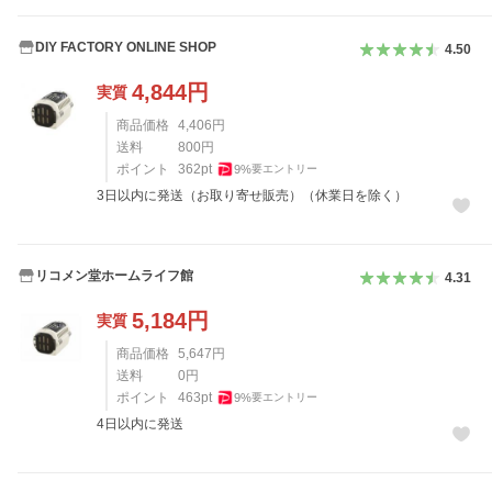
DIY FACTORY ONLINE SHOP
4.50
4,844
円
実質
商品価格
4,406
円
送料
800
円
ポイント
362
pt
9
%
要エントリー
3日以内に発送（お取り寄せ販売）（休業日を除く）
リコメン堂ホームライフ館
4.31
5,184
円
実質
商品価格
5,647
円
送料
0
円
ポイント
463
pt
9
%
要エントリー
4日以内に発送