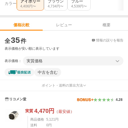
アイボリー
ブラウン
ブルー
カラー
4,406
円〜
4,734
円〜
4,539
円〜
レビュー
概要
価格比較
価格比較
35
全
件
情報の誤りを報告
表示価格が安い順に表示しています
実質価格
表示価格：
中古を含む
ポイント・送料の算出方法
リコメン堂
4.28
4,470
円
実質
（最安値）
商品価格
5,121
円
送料
0
円