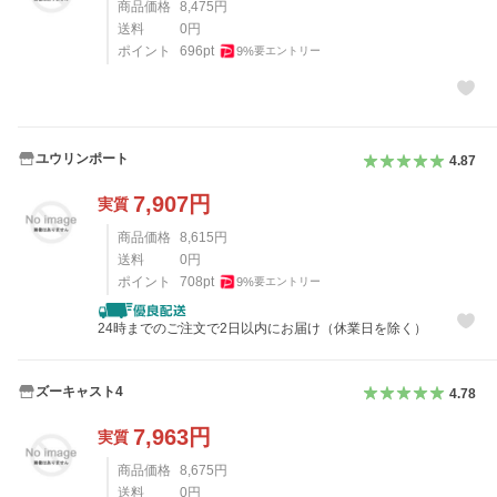
商品価格
8,475
円
送料
0
円
ポイント
696
pt
9
%
要エントリー
ユウリンポート
4.87
7,907
円
実質
商品価格
8,615
円
送料
0
円
ポイント
708
pt
9
%
要エントリー
24時までのご注文で2日以内にお届け（休業日を除く）
ズーキャスト4
4.78
7,963
円
実質
商品価格
8,675
円
送料
0
円