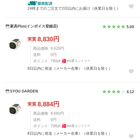
24時までのご注文で2日以内にお届け（休業日を除く）
家具Plus(インボイス登録店)
5.00
8,830
円
実質
商品価格
9,620
円
送料
0
円
ポイント
790
pt
9
%
要エントリー
8日以内に発送（メーカー在庫）（休業日を除く）
SYOU GARDEN
4.12
8,884
円
実質
商品価格
9,680
円
送料
0
円
ポイント
796
pt
9
%
要エントリー
8日以内に発送（メーカー在庫）（休業日を除く）