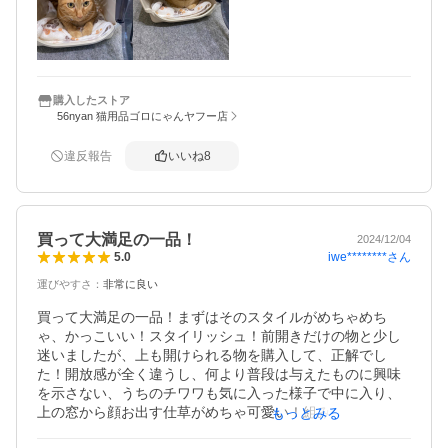
年1度のワクチン、健康診断、もしもの時にも使いやすい物
が一番です。

2匹一緒に入れられませんが飼い主が2往復すれば良い事で
す。

ありがとうございました♪

購入したストア
56nyan 猫用品ゴロにゃんヤフー店
違反報告
いいね
8
買って大満足の一品！
2024/12/04
iwe********
さん
5.0
運びやすさ
：
非常に良い
買って大満足の一品！まずはそのスタイルがめちゃめち
ゃ、かっこいい！スタイリッシュ！前開きだけの物と少し
迷いましたが、上も開けられる物を購入して、正解でし
た！開放感が全く違うし、何より普段は与えたものに興味
を示さない、うちのチワワも気に入った様子で中に入り、
上の窓から顔お出す仕草がめちゃ可愛い！組み立ても説明
もっとみる
書を読む必要もないくらい簡単で手こずることもなかった