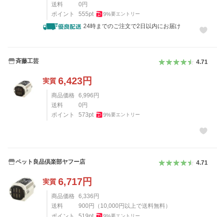
送料
0
円
ポイント
555
pt
9
%
要エントリー
24時までのご注文で2日以内にお届け
斉藤工芸
4.71
6,423
円
実質
商品価格
6,996
円
送料
0
円
ポイント
573
pt
9
%
要エントリー
ペット良品倶楽部ヤフー店
4.71
6,717
円
実質
商品価格
6,336
円
送料
900
円
（
10,000
円以上で送料無料）
ポイント
519
pt
9
%
要エントリー