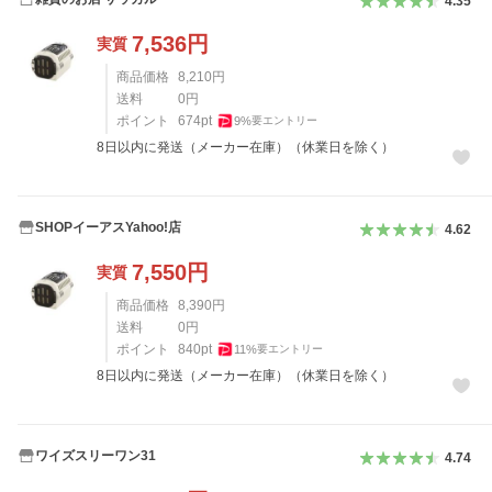
4.35
7,536
円
実質
商品価格
8,210
円
送料
0
円
ポイント
674
pt
9
%
要エントリー
8日以内に発送（メーカー在庫）（休業日を除く）
SHOPイーアスYahoo!店
4.62
7,550
円
実質
商品価格
8,390
円
送料
0
円
ポイント
840
pt
11
%
要エントリー
8日以内に発送（メーカー在庫）（休業日を除く）
ワイズスリーワン31
4.74