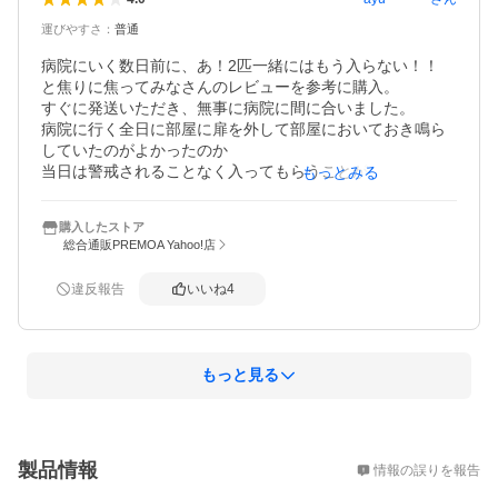
運びやすさ
：
普通
病院にいく数日前に、あ！2匹一緒にはもう入らない！！

と焦りに焦ってみなさんのレビューを参考に購入。

すぐに発送いただき、無事に病院に間に合いました。

病院に行く全日に部屋に扉を外して部屋においておき鳴ら
していたのがよかったのか

当日は警戒されることなく入ってもらうことができまし
もっとみる
た。

購入したストア
ただ、、、

総合通販PREMOA Yahoo!店
上の取っ手のところが本体から外れてしまうのではないか
と心配で心配で

違反報告
いいね
4
上だけを持って外を歩くのが怖くて抱えていきました。
もっと見る
概要
製品情報
情報の誤りを報告