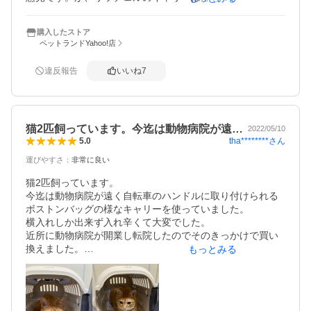
なので他の商品より軽いことが最大のメリット。上の扉は
仔犬の出し入れ、高齢犬の出し入れ、様子の確認のしやす
購入したストア
さ、掃除のしやすさ…等など使う側の利便性を尊重されて
ペットランドYahoo!店
います。また、他の商品よりも中の空間が広いので気に入
っています。中に犬が入ると重くなりますのでキャリーそ
違反報告
いいね
7
のものの重さを考慮されている商品がありがたいというの
が正直な意見です。
猫2匹飼っています。今迄は動物病院が遠…
2022/05/10
tha********
さん
5.0
運びやすさ
：
非常に良い
猫2匹飼っています。

今迄は動物病院が遠く自転車のハンドルに取り付けられる
ボストンバッグの様なキャリーを使っていました。

横入れしか出来ず入れ辛くて大変でした。

近所に動物病院が開業し転院したのでそのきっかけで買い
換えました。

もっとみる
今は慣らす為、扉を開けた状態にしていますが、2匹が出た
り入ったりして入れ替わりして気に入っているようです。

上部から猫が入れやすく出しやすいので、動物病院でもた
つく事がないと思います。
