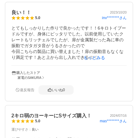
良い！！
2023/10/20
inv********
さん
5.0
とてもしっかりした作りで良かったです！！6キロトイプー
ドルですが、身体にピッタリでした。以前使用していたク
レートもリッチェルでしたが、扉が金属製だった為に車の
振動でガタガタ音がうるさかったので

今回こちらの製品に買い替えました！扉の振動音もなくな
り満足です！あと上から出し入れできるので

もっとみる
便利だと思いました。こちらのショップさんは他店に比べ
て安くて買えましたのラッキーでした。

購入したストア
白色を購入しましたが、シンプルで気に入りました。
家電のSAKURA
違反報告
いいね
0
2キロ弱のヨーキーにSサイズ購入！
2024/07/16
mas********
さん
5.0
運びやすさ
：
良い