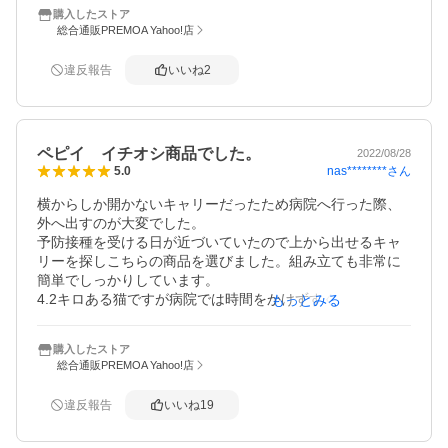
です。とても軽く、妻も簡単に持ち運びでき、喜んでいま
購入したストア
す。末永く大切に使わさせていただきます！ありがとうご
総合通販PREMOA Yahoo!店
ざいました！
違反報告
いいね
2
ペピイ イチオシ商品でした。
2022/08/28
nas********
さん
5.0
横からしか開かないキャリーだったため病院へ行った際、
外へ出すのが大変でした。

予防接種を受ける日が近づいていたので上から出せるキャ
リーを探しこちらの商品を選びました。組み立ても非常に
簡単でしっかりしています。

4.2キロある猫ですが病院では時間をかけずすぐに上から出
もっとみる
せました。

購入したストア
購入後　わかったことですが　「犬猫ペット用品通販のペ
総合通販PREMOA Yahoo!店
ピイ」ではこちらの商品が「イチオシ」とありました。

購入して良かったと思います。

違反報告
いいね
19
暑い時期は底に冷んやりマット、寒い時期は暖かいマット