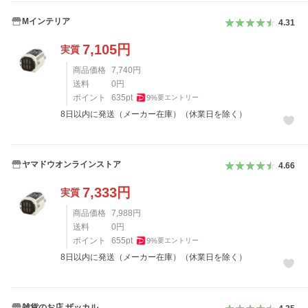
Mインテリア
4.31
7,105
円
実質
商品価格
7,740
円
送料
0
円
ポイント
635
pt
9
%
要エントリー
8日以内に発送（メーカー在庫）（休業日を除く）
ヤマドウオンラインストア
4.66
7,333
円
実質
商品価格
7,988
円
送料
0
円
ポイント
655
pt
9
%
要エントリー
8日以内に発送（メーカー在庫）（休業日を除く）
雑貨のお店 ザッカル