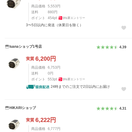
商品価格
5,553
円
送料
880
円
ポイント
454
pt
9
%
要エントリー
3〜5日以内に発送（休業日を除く）
luanaショップ1号店
4.39
6,200
円
実質
商品価格
6,753
円
送料
0
円
ポイント
553
pt
9
%
要エントリー
24時までのご注文で2日以内にお届け
HIKARIショップ
4.31
6,222
円
実質
商品価格
6,777
円