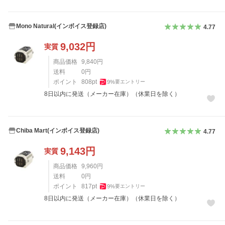
Mono Natural(インボイス登録店)
4.77
9,032
円
実質
商品価格
9,840
円
送料
0
円
ポイント
808
pt
9
%
要エントリー
8日以内に発送（メーカー在庫）（休業日を除く）
Chiba Mart(インボイス登録店)
4.77
9,143
円
実質
商品価格
9,960
円
送料
0
円
ポイント
817
pt
9
%
要エントリー
8日以内に発送（メーカー在庫）（休業日を除く）