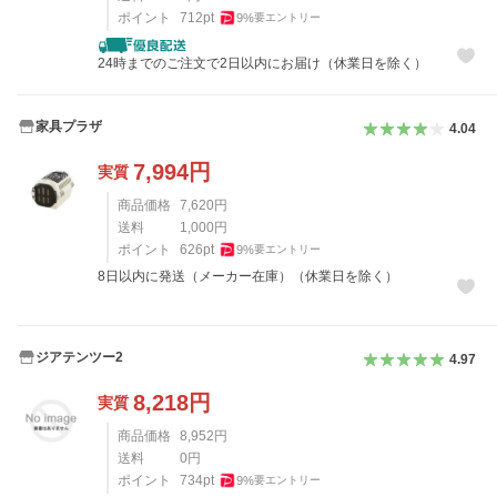
ポイント
712
pt
9
%
要エントリー
24時までのご注文で2日以内にお届け（休業日を除く）
家具プラザ
4.04
7,994
円
実質
商品価格
7,620
円
送料
1,000
円
ポイント
626
pt
9
%
要エントリー
8日以内に発送（メーカー在庫）（休業日を除く）
ジアテンツー2
4.97
8,218
円
実質
商品価格
8,952
円
送料
0
円
ポイント
734
pt
9
%
要エントリー