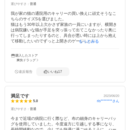
運びやすさ
：
普通
我が家の猫の通院用のキャリーの買い換えに頑丈そうなこ
ちらのサイズSを選びました。

猫はもう30年以上欠かさず家族の一員にいますが、横開き
は病院嫌いな猫が手足を突っ張って出てこなかったり奥に
行ってしまったりするのと、具合が悪い時には上から抱え
て移動したいのでずっと上開きのゲージしか購入していま
もっとみる
せん。

今回2箇所に扉があるゲージは初めてです。

購入したストア
現在3.2～5.5キロ位までの猫がいますが、中の大きさは狭
爽快ドラッグ
くて落ち着くとこを好む猫には丁度よかったです。

贅沢を言えば、どこかにビニールやシートや診察手帳など
違反報告
いいね
17
を入れるちょっとしたポッケがほしかったかな？

あと、上の入り口はもう少し大きくてもよかったと思いま
す。

また、上の扉が倒れて勝手に閉まる時にガチャっと結構荒
満足です
く大きな音がするので、そこの音が抑えられたらと思った
2023/06/20
ris********
さん
5.0
のですが、上の扉は取っ手と一体型なので安全のために完
全に閉まるようにクッションなどは付けられず仕方がない
運びやすさ
：
普通
のかなと理解しています。

丸っこい形と洗えるのがいいですね！
今まで近場の病院に行く際など、布の細身のキャリーバッ
グを使用していました。今度遠方に引越しする事になり、
長時間移動なので、少しでも快適に過ごせるように、ハー