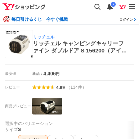
i
毎日引けるくじ 今すぐ挑戦
ログイン
リッチェル
リッチェル キャンピングキャリーフ
ァイン ダブルドア S 156200（アイボ
リー） 犬用キャリーバッグ、スリン
グ
4,406
最安値
新品：
円
（
134
件
）
レビュー
4.69
商品プレビュー
0:58
選択中のバリエーション
サイズ
S