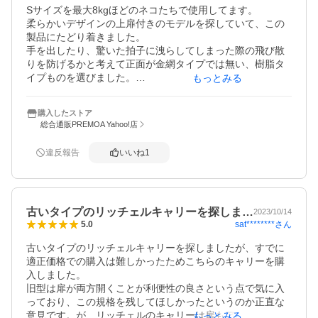
Sサイズを最大8kgほどのネコたちで使用してます。

柔らかいデザインの上扉付きのモデルを探していて、この
製品にたどり着きました。

手を出したり、驚いた拍子に洩らしてしまった際の飛び散
りを防げるかと考えて正面が金網タイプでは無い、樹脂タ
イプものを選びました。

もっとみる
上扉に直接取っ手が付いていて、本体に接続しているヒン
ジ部と開閉するロック部のみで全重量を支えている構造の
購入したストア
ため、初見こそ不安を覚えましたが、実際に使ってみると
総合通販PREMOA Yahoo!店
軋みやガタつきも無く、十分に運びやすかったです。

また、さすがに出入りの際には干渉しますが、筒型のおか
違反報告
いいね
1
げでエリザベスカラーをした体格の良い中型ネコでも余裕
で対応できました。

4000円台という価格帯からしても、満足できる製品と感じ
ます。耐久性はまだ分かりませんが、期待を込めての評価
古いタイプのリッチェルキャリーを探しま…
としました。
2023/10/14
sat********
さん
5.0
古いタイプのリッチェルキャリーを探しましたが、すでに
適正価格での購入は難しかったためこちらのキャリーを購
入しました。

旧型は扉が両方開くことが利便性の良さという点で気に入
っており、この規格を残してほしかったというのか正直な
意見です。が、リッチェルのキャリーは扉もアクリル素材
もっとみる