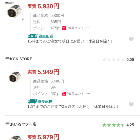
5,930
円
実質
商品価格
5,800
円
送料
605
円
ポイント
475
pt
9
%
要エントリー
15時までのご注文で明日にお届け（休業日を除く）
KCK STORE
0.00
5,949
円
実質
商品価格
6,480
円
送料
0
円
ポイント
531
pt
9
%
要エントリー
12時までのご注文で2日以内にお届け（休業日を除く）
あいるヤフー店
4.25
5,979
円
実質