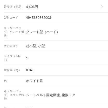
4,406
円
最安値（新品）
4945680562003
JANコード
キャリーバッ
クレート型（ハード）
グ、クレート形
状
超小型, 小型
犬の大きさ
サイズ（S/M/
S
L）
8.0kg
耐荷重（kg）
ホワイト系
色
キャリーバッ
シートベルト固定機能, 複数ドア
グ、スリング特
徴