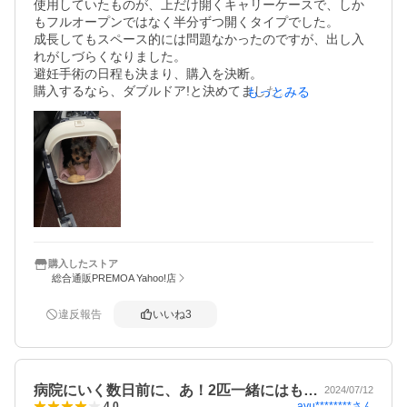
使用していたものが、上だけ開くキャリーケースで、しか
もフルオープンではなく半分ずつ開くタイプでした。

成長してもスペース的には問題なかったのですが、出し入
れがしづらくなりました。

避妊手術の日程も決まり、購入を決断。

購入するなら、ダブルドア!と決めてました。

もっとみる
サイズは以前の物とほぼ同じですが、しっかりしてるのに
軽く感じました。

到着当日にリビングに置いたところ早速入ってくれまし
た。先日はドライブでも使用しました。
購入したストア
総合通販PREMOA Yahoo!店
違反報告
いいね
3
病院にいく数日前に、あ！2匹一緒にはも…
2024/07/12
ayu********
さん
4.0