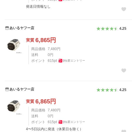
発送日情報なし
あいるヤフー店
4.25
6,865
円
実質
商品価格
7,480
円
送料
0
円
ポイント
615
pt
9
%
要エントリー
あいるヤフー店
4.25
6,865
円
実質
商品価格
7,480
円
送料
0
円
ポイント
615
pt
9
%
要エントリー
4〜5日以内に発送（休業日を除く）