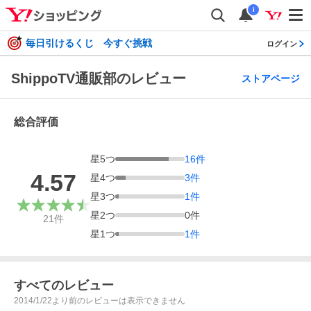
i
毎日引けるくじ 今すぐ挑戦
ログイン
ShippoTV通販部のレビュー
ストアページ
総合評価
星
5
つ
16
件
4.57
星
4
つ
3
件
星
3
つ
1
件
星
2
つ
0
件
21
件
星
1
つ
1
件
すべてのレビュー
2014/1/22より前のレビューは表示できません