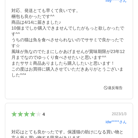
miy*****
さん
対応、発送とても早くて良いです。

梱包も良かったです^^

商品は4/14に届きました♪

10個までしか購入できませんでしたがもっと欲しかったで
す^^

うちの猫は魚を食べさせられないのでササミで良かったで
す☆

風味が魚なのでたまにしかあげませんが賞味期限が23年12
月までなのでゆっくり食べさせたいと思います^^

またササミ商品ありましたら購入したいと思います！

この度はお買得に購入させていただきありがとうございま
した^^*
違反報告
4
2023/1/3
idw*****
さん
対応はとても良かったです。保護猫の助けになる買い物と
言う所も買い物する甲斐があります。