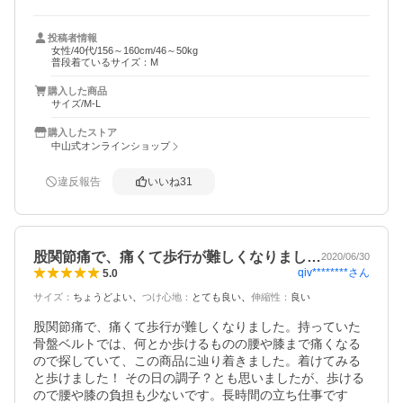
す。S-MかM-Lサイズにするか悩みましたがM-Lにしまし
た。S-Mでも良かったかもと感じましたが、これで使えな
投稿者情報
いことはなく外れたりもしないのでこのまま使い続けま
女性/40代/156～160cm/46～50kg
す。

普段着ているサイズ：M
購入した商品
サイズ/M-L
購入したストア
中山式オンラインショップ
違反報告
いいね
31
股関節痛で、痛くて歩行が難しくなりまし…
2020/06/30
qiv********
さん
5.0
サイズ
：
ちょうどよい
つけ心地
：
とても良い
伸縮性
：
良い
股関節痛で、痛くて歩行が難しくなりました。持っていた
骨盤ベルトでは、何とか歩けるものの腰や膝まで痛くなる
ので探していて、この商品に辿り着きました。着けてみる
と歩けました！ その日の調子？とも思いましたが、歩ける
ので腰や膝の負担も少ないです。長時間の立ち仕事です