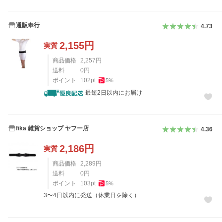
通販奉行
4.73
2,155
円
実質
商品価格
2,257
円
送料
0
円
ポイント
102
pt
5
%
最短2日以内にお届け
fika 雑貨ショップ ヤフー店
4.36
2,186
円
実質
商品価格
2,289
円
送料
0
円
ポイント
103
pt
5
%
3〜4日以内に発送（休業日を除く）