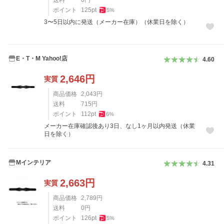
送料
0
円
ポイント
125
pt
5
%
3〜5日以内に発送（メーカー在庫）（休業日を除く）
E・T・M Yahoo!店
4.60
2,646
円
実質
商品価格
2,043
円
送料
715
円
ポイント
112
pt
6
%
メーカー在庫確認後あり3日、なし1ヶ月以内発送（休業
日を除く）
Mインテリア
4.31
2,663
円
実質
商品価格
2,789
円
送料
0
円
ポイント
126
pt
5
%