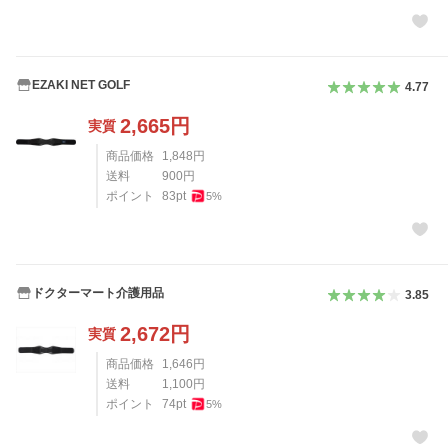
EZAKI NET GOLF
4.77
2,665
円
実質
商品価格
1,848
円
送料
900
円
ポイント
83
pt
5
%
ドクターマート介護用品
3.85
2,672
円
実質
商品価格
1,646
円
送料
1,100
円
ポイント
74
pt
5
%