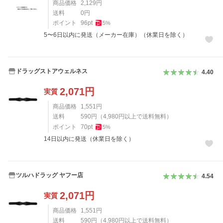
商品価格
2,129
円
送料
0
円
ポイント
96
pt
5
%
5〜6日以内に発送（メーカー在庫）（休業日を除く）
ドラッグストアウェルネス
4.40
2,071
円
実質
商品価格
1,551
円
送料
590
円
（
4,980
円以上で送料無料）
ポイント
70
pt
5
%
14日以内に発送（休業日を除く）
ツルハドラッグ ヤフー店
4.54
2,071
円
実質
商品価格
1,551
円
送料
590
円
（
4,980
円以上で送料無料）