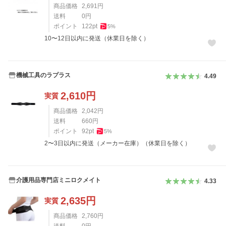
商品価格
2,691
円
送料
0
円
ポイント
122
pt
5
%
10〜12日以内に発送（休業日を除く）
機械工具のラプラス
4.49
2,610
円
実質
商品価格
2,042
円
送料
660
円
ポイント
92
pt
5
%
2〜3日以内に発送（メーカー在庫）（休業日を除く）
介護用品専門店ミニロクメイト
4.33
2,635
円
実質
商品価格
2,760
円