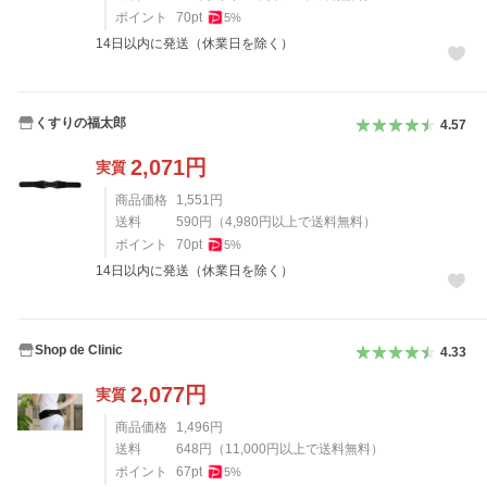
ポイント
70
pt
5
%
14日以内に発送（休業日を除く）
くすりの福太郎
4.57
2,071
円
実質
商品価格
1,551
円
送料
590
円
（
4,980
円以上で送料無料）
ポイント
70
pt
5
%
14日以内に発送（休業日を除く）
Shop de Clinic
4.33
2,077
円
実質
商品価格
1,496
円
送料
648
円
（
11,000
円以上で送料無料）
ポイント
67
pt
5
%