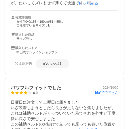
が、たいしてズレもせず薄くて快適です。職場用と自宅用
もっとみる
に追加でリピートしました。サイズは腰回り 92cmで、M〜
Lにしましたが、重なりは短くジャストです。おすすめです
投稿者情報
♪
女性/40代/156～160cm/51～55kg
普段着ているサイズ：L
購入した商品
サイズ/M-L
購入したストア
中山式オンラインショップ
違反報告
いいね
21
パワフルフィットでした
2024/10/30
blu********
さん
4.0
日曜日に注文して土曜日に届きました

いざ装着しようとしたら長さが足りないと焦りましたが、
これは補助ベルトがくっついていた為でそれを外すと丁度
良い長さで安心しました

この補助ベルトのお掛けで立っても座っても巻いた位置か