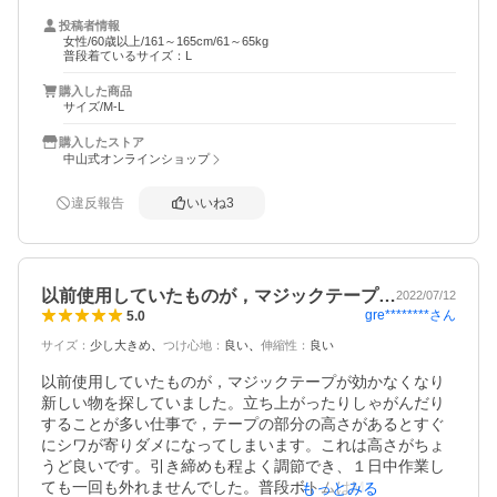
投稿者情報
女性/60歳以上/161～165cm/61～65kg
普段着ているサイズ：L
購入した商品
サイズ/M-L
購入したストア
中山式オンラインショップ
違反報告
いいね
3
以前使用していたものが，マジックテープ…
2022/07/12
gre********
さん
5.0
サイズ
：
少し大きめ
つけ心地
：
良い
伸縮性
：
良い
以前使用していたものが，マジックテープが効かなくなり
新しい物を探していました。立ち上がったりしゃがんだり
することが多い仕事で，テープの部分の高さがあるとすぐ
にシワが寄りダメになってしまいます。これは高さがちょ
うど良いです。引き締めも程よく調節でき、１日中作業し
ても一回も外れませんでした。普段ボトムはMサイズで
もっとみる