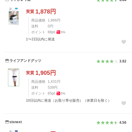
4.44
1,878
円
実質
商品価格
1,966
円
送料
0
円
ポイント
88
pt
5
%
1〜2日以内に発送
ライフアンドグッツ
3.92
1,905
円
実質
商品価格
1,431
円
送料
539
円
ポイント
65
pt
5
%
10日以内に発送（お取り寄せ販売）（休業日を除く）
sisnext
4.56