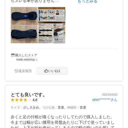
らズレる事がありません

もっとみる
この骨盤ベルトは腰痛改善ではなくあくまでも姿勢矯正用
だと思いますので血流悪化しない程度で気になる時に使用
しようと思います

購入したストア
mele.netshop
違反報告
いいね
1
とても良いです。
2024/04/02
uhm********
さん
4.0
サイズ
：
少し大きめ
つけ心地
：
普通
伸縮性
：
普通
歩くと足の付根が痛くなったりしてたので購入しました。
今までは幅が広い腰用を骨盤あたりに下げて使っていまし
たが、上下が折れ曲がってしまうので幅の狭いのを探して