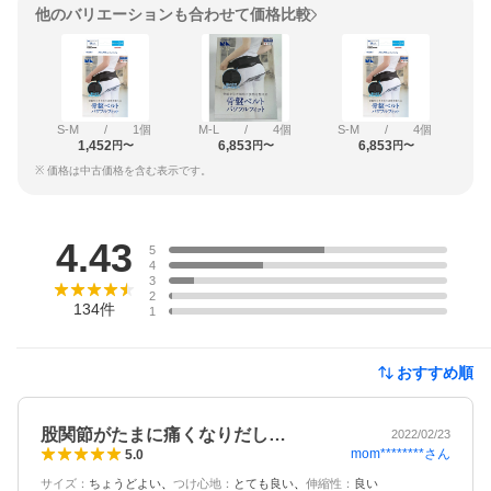
他のバリエーションも合わせて価格比較
S-M
/
1個
M-L
/
4個
S-M
/
4個
1,452
6,853
6,853
円〜
円〜
円〜
※ 価格は中古価格を含む表示です。
レビュー
4.43
5
4
3
2
134
件
1
おすすめ順
股関節がたまに痛くなりだし…
2022/02/23
mom********
さん
5.0
サイズ
：
ちょうどよい
つけ心地
：
とても良い
伸縮性
：
良い