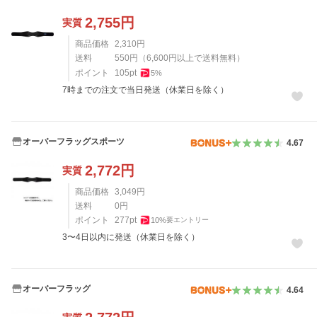
2,755
円
実質
商品価格
2,310
円
送料
550
円
（
6,600
円以上で送料無料）
ポイント
105
pt
5
%
7時までの注文で当日発送（休業日を除く）
オーバーフラッグスポーツ
4.67
2,772
円
実質
商品価格
3,049
円
送料
0
円
ポイント
277
pt
10
%
要エントリー
3〜4日以内に発送（休業日を除く）
オーバーフラッグ
4.64