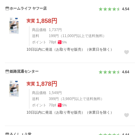
ホームライフ ヤフー店
4.54
1,858
円
実質
商品価格
1,737
円
送料
199
円
（
11,000
円以上で送料無料）
ポイント
78
pt
5
%
10日以内に発送（お取り寄せ販売）（休業日を除く）
姫路流通センター
4.64
1,878
円
実質
商品価格
1,549
円
送料
399
円
（
3,980
円以上で送料無料）
ポイント
70
pt
5
%
10日以内に発送（お取り寄せ販売）（休業日を除く）
ろくしょう堂