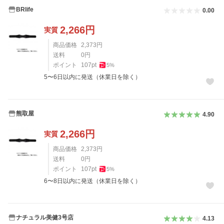
BRlife
0.00
2,266
円
実質
商品価格
2,373
円
送料
0
円
ポイント
107
pt
5
%
5〜6日以内に発送（休業日を除く）
熊取屋
4.90
2,266
円
実質
商品価格
2,373
円
送料
0
円
ポイント
107
pt
5
%
6〜8日以内に発送（休業日を除く）
ナチュラル美健3号店
4.13