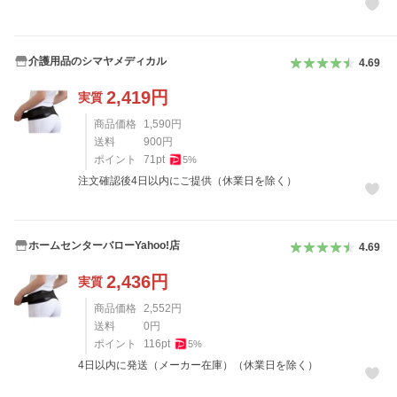
介護用品のシマヤメディカル
4.69
2,419
円
実質
商品価格
1,590
円
送料
900
円
ポイント
71
pt
5
%
注文確認後4日以内にご提供（休業日を除く）
ホームセンターバローYahoo!店
4.69
2,436
円
実質
商品価格
2,552
円
送料
0
円
ポイント
116
pt
5
%
4日以内に発送（メーカー在庫）（休業日を除く）