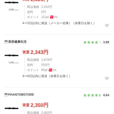
商品価格
2,432
円
送料
0
円
ポイント
111
pt
5
%
4〜5日以内に発送（メーカー在庫）（休業日を除く）
美容健康生活
3.89
2,343
円
実質
商品価格
1,878
円
送料
550
円
ポイント
85
pt
5
%
4〜6日以内に発送（休業日を除く）
PHANTOMSTORE
4.64
2,350
円
実質
商品価格
2,462
円