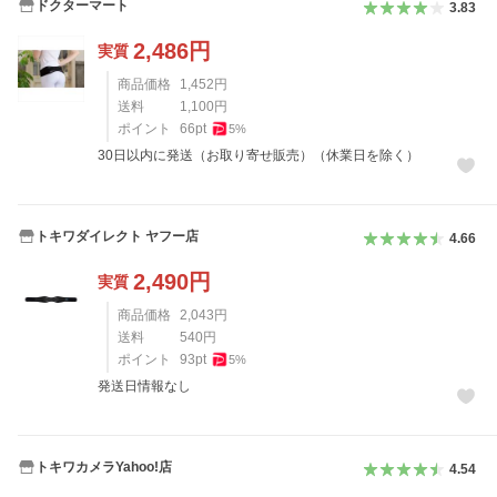
ドクターマート
3.83
2,486
円
実質
商品価格
1,452
円
送料
1,100
円
ポイント
66
pt
5
%
30日以内に発送（お取り寄せ販売）（休業日を除く）
トキワダイレクト ヤフー店
4.66
2,490
円
実質
商品価格
2,043
円
送料
540
円
ポイント
93
pt
5
%
発送日情報なし
トキワカメラYahoo!店
4.54