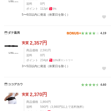
送料
0
円
ポイント
112
pt
5
%
5〜6日以内に発送（休業日を除く）
ダテ薬局
4.19
2,357
円
実質
商品価格
2,591
円
送料
0
円
ポイント
234
pt
10
%
要エントリー
3〜5日以内に発送（休業日を除く）
ココデカウ
4.60
2,370
円
実質
商品価格
1,864
円
送料
590
円
（
3,980
円以上で送料無料）