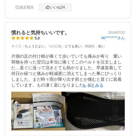
違反報告
いいね
24
慣れると気持ちいいです。
2024/07/22
rki********
さん
5.0
サイズ
：
ちょうどよい
つけ心地
：
とても良い
伸縮性
：
良い
片側の足の付け根が痛くて歩いていても痛みが有り　重い
荷物を持った翌日は本当に痛くてこのベルトを注文しまし
た…直ぐに送って頂きとても助かりました。早速装着して
何日か経つと痛みが軽減更に消えてしまった事にびっくり
しました。まだ時々雨が降り出す前とか痛むと直ぐに装着
しています。もの凄く楽になりました。嬉しいです。娘が
もっとみる
よく痛がっていたので試しに使ってみると　本当に楽で痛
くないと言っています。感謝しています。昔から良い事は
親からも聞いて知っていましたが　今まさかの実体験をし
て改めて老舗の良さを実感しています。