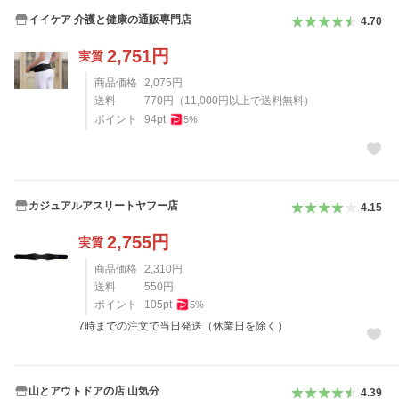
イイケア 介護と健康の通販専門店
4.70
2,751
円
実質
商品価格
2,075
円
送料
770
円
（
11,000
円以上で送料無料）
ポイント
94
pt
5
%
カジュアルアスリートヤフー店
4.15
2,755
円
実質
商品価格
2,310
円
送料
550
円
ポイント
105
pt
5
%
7時までの注文で当日発送（休業日を除く）
山とアウトドアの店 山気分
4.39