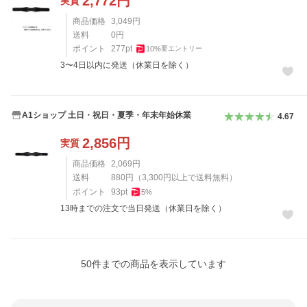
2,772
円
実質
商品価格
3,049
円
送料
0
円
ポイント
277
pt
10
%
要エントリー
3〜4日以内に発送（休業日を除く）
A1ショップ 土日・祝日・夏季・年末年始休業
4.67
2,856
円
実質
商品価格
2,069
円
送料
880
円
（
3,300
円以上で送料無料）
ポイント
93
pt
5
%
13時までの注文で当日発送（休業日を除く）
50
件までの商品を表示しています