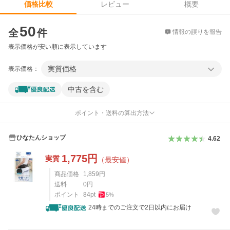
レビュー
概要
価格比較
価格比較
50
全
件
情報の誤りを報告
表示価格が安い順に表示しています
実質価格
表示価格：
中古を含む
ポイント・送料の算出方法
ひなたんショップ
4.62
1,775
円
実質
（最安値）
商品価格
1,859
円
送料
0
円
ポイント
84
pt
5
%
24時までのご注文で2日以内にお届け