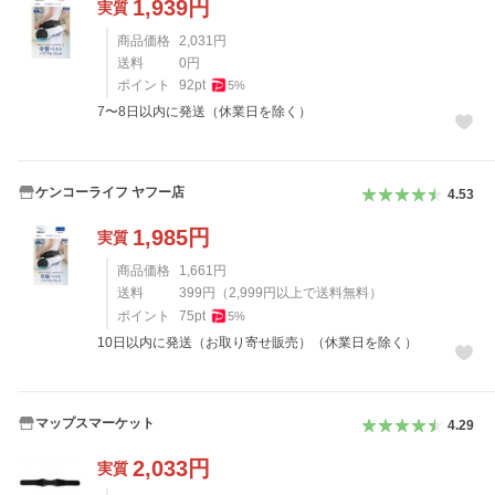
1,939
円
実質
商品価格
2,031
円
送料
0
円
ポイント
92
pt
5
%
7〜8日以内に発送（休業日を除く）
ケンコーライフ ヤフー店
4.53
1,985
円
実質
商品価格
1,661
円
送料
399
円
（
2,999
円以上で送料無料）
ポイント
75
pt
5
%
10日以内に発送（お取り寄せ販売）（休業日を除く）
マップスマーケット
4.29
2,033
円
実質