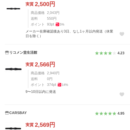
2,500
円
実質
商品価格
2,043
円
送料
550
円
ポイント
93
pt
5
%
メーカー在庫確認後あり3日、なし1ヶ月以内発送（休業
日を除く）
リコメン堂生活館
4.23
2,566
円
実質
商品価格
2,940
円
送料
0
円
ポイント
374
pt
14
%
9〜10日以内に発送
CARSBAY
4.95
2,569
円
実質