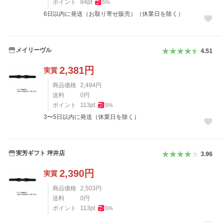
ポイント
84
pt
5
%
6日以内に発送（お取り寄せ販売）（休業日を除く）
メイリーヴル
4.51
2,381
円
実質
商品価格
2,494
円
送料
0
円
ポイント
113
pt
5
%
3〜5日以内に発送（休業日を除く）
実芳ギフト 坪井店
3.96
2,390
円
実質
商品価格
2,503
円
送料
0
円
ポイント
113
pt
5
%