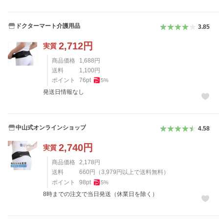
ドクターマート介護用品
3.85
2,712
円
実質
商品価格
1,688
円
送料
1,100
円
ポイント
76
pt
5
%
発送日情報なし
中山式オンラインショップ
4.58
2,740
円
実質
商品価格
2,178
円
送料
660
円
（
3,979
円以上で送料無料）
ポイント
98
pt
5
%
8時までの注文で当日発送（休業日を除く）