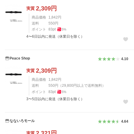
2,309
円
実質
商品価格
1,842
円
送料
550
円
ポイント
83
pt
5
%
4〜6日以内に発送（休業日を除く）
Peace Shop
4.10
2,309
円
実質
商品価格
1,842
円
送料
550
円
（
29,800
円以上で送料無料）
ポイント
83
pt
5
%
3〜5日以内に発送（休業日を除く）
なないろモール
4.64
2,321
円
実質