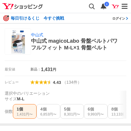
i
毎日引けるくじ 今すぐ挑戦
ログイン
中山式
中山式 magicoLabo 骨盤ベルトパワ
フルフィット M-L×1 骨盤ベルト
1,431
最安値
新品：
円
（
134
件
）
レビュー
4.43
選択中のバリエーション
サイズ
M-L
1個
4個
5個
6個
8個
個数
1,431
円〜
6,853
円〜
8,301
円〜
9,993
円〜
13,133
円〜