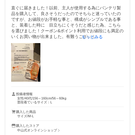
直ぐに届きました！以前、主人が使用する為にバンテリ製
品を購入して、良さそうだったのでそちらと迷っていたの
ですが、お値段がお手軽な事と、構成がシンプルである事
と、装着した時に　目立ちにくそうだと感じた為、こちら
を選びました！クーポン&ポイント利用でお値段にも満足の
いくお買い物が出来ました。有難うございました。

もっとみる
⭐︎レビュープレゼントが当選しました！

今日、サプライズプレゼントが届きました！

レビューを書いてプレゼントが当たる！と言う名目には

普段、半信半疑だったので嬉しかったです¨̮♡︎

足の土踏まず辺りに　装着する磁気治療グッズ⭐︎寝る時に是
非使わせて頂きますね！ホントに有難う御座いました！

中山式ベルトも毎日、大活躍してます！

gymで、ランニング１時間している最中にも装着してます
投稿者情報
女性/40代/156～160cm/56～60kg
が、外れる事なく素晴らしいグッズです！有酸素運動もは
普段着ているサイズ：L
かどります！

購入した商品
サイズ/M-L
購入したストア
中山式オンラインショップ