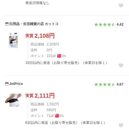
発送日情報なし
日用品・生活雑貨の店 カットコ
4.42
2,108
円
実質
商品価格
2,209
円
送料
0
円
ポイント
101
pt
5
%
10日以内に発送（お取り寄せ販売）（休業日を除く）
JetPrice
4.67
2,111
円
実質
商品価格
1,592
円
送料
590
円
ポイント
71
pt
5
%
6日以内に発送（お取り寄せ販売）（休業日を除く）