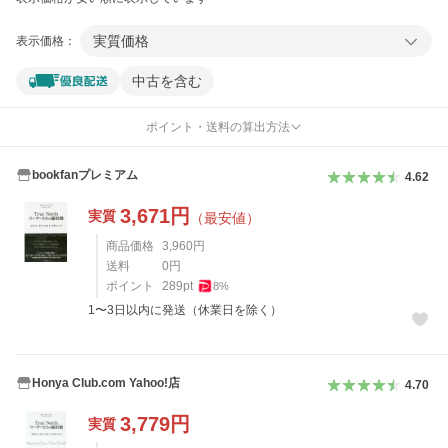
実質価格
表示価格：
中古を含む
ポイント・送料の算出方法
bookfanプレミアム
4.62
3,671
円
実質
（最安値）
商品価格
3,960
円
送料
0
円
ポイント
289
pt
8
%
1〜3日以内に発送（休業日を除く）
Honya Club.com Yahoo!店
4.70
3,779
円
実質