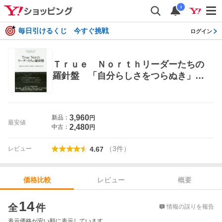
i
毎日引けるくじ 今すぐ挑戦
ログイン
Ｔｒｕｅ Ｎｏｒｔｈリーダーたちの
羅針盤 「自分らしさをつらぬき」成
果を上げる ビル・ジョージ／著 小
川孔輔／監訳 林麻矢／訳 リーダー
シップ、コーチングの本
3,960
新品：
円
最安値
2,480
中古：
円
（
3
件
）
レビュー
4.67
レビュー
概要
価格比較
価格比較
14
全
件
情報の誤りを報告
表示価格が安い順に表示しています