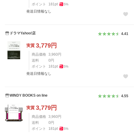
ポイント
181
pt
5
%
発送日情報なし
ドラマYahoo!店
4.41
3,779
円
実質
商品価格
3,960
円
送料
0
円
ポイント
181
pt
5
%
発送日情報なし
WINDY BOOKS on line
4.55
3,779
円
実質
商品価格
3,960
円
送料
0
円
ポイント
181
pt
5
%