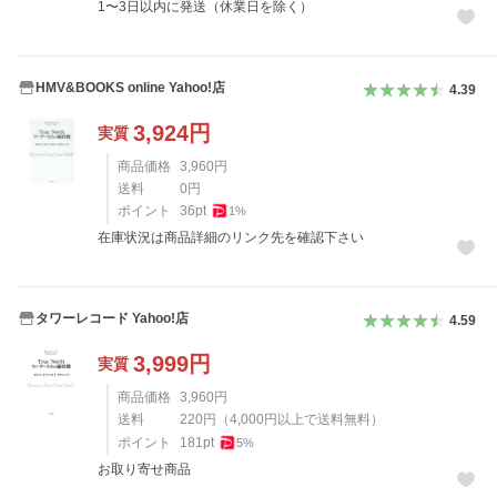
1〜3日以内に発送（休業日を除く）
HMV&BOOKS online Yahoo!店
4.39
3,924
円
実質
商品価格
3,960
円
送料
0
円
ポイント
36
pt
1
%
在庫状況は商品詳細のリンク先を確認下さい
タワーレコード Yahoo!店
4.59
3,999
円
実質
商品価格
3,960
円
送料
220
円
（
4,000
円以上で送料無料）
ポイント
181
pt
5
%
お取り寄せ商品