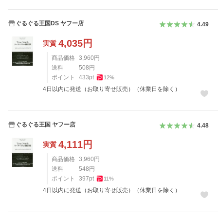
ぐるぐる王国DS ヤフー店
4.49
4,035
円
実質
商品価格
3,960
円
送料
508
円
ポイント
433
pt
12
%
4日以内に発送（お取り寄せ販売）（休業日を除く）
ぐるぐる王国 ヤフー店
4.48
4,111
円
実質
商品価格
3,960
円
送料
548
円
ポイント
397
pt
11
%
4日以内に発送（お取り寄せ販売）（休業日を除く）