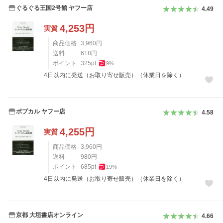
ぐるぐる王国2号館 ヤフー店
4.49
4,253
円
実質
商品価格
3,960
円
送料
618
円
ポイント
325
pt
9
%
4日以内に発送（お取り寄せ販売）（休業日を除く）
ポプカル ヤフー店
4.58
4,255
円
実質
商品価格
3,960
円
送料
980
円
ポイント
685
pt
19
%
4日以内に発送（お取り寄せ販売）（休業日を除く）
京都 大垣書店オンライン
4.66