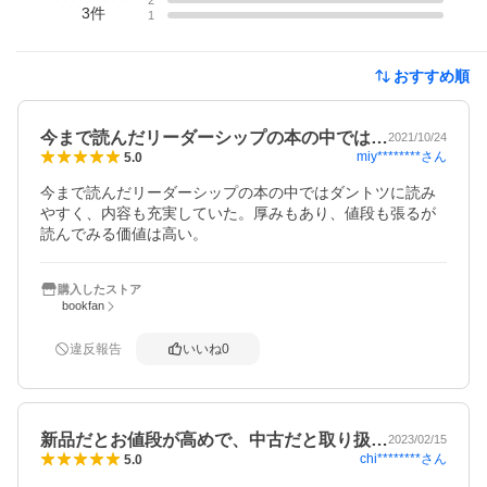
2
3
件
1
おすすめ順
今まで読んだリーダーシップの本の中では…
2021/10/24
miy********
さん
5.0
今まで読んだリーダーシップの本の中ではダントツに読み
やすく、内容も充実していた。厚みもあり、値段も張るが
読んでみる価値は高い。
購入したストア
bookfan
違反報告
いいね
0
新品だとお値段が高めで、中古だと取り扱…
2023/02/15
chi********
さん
5.0