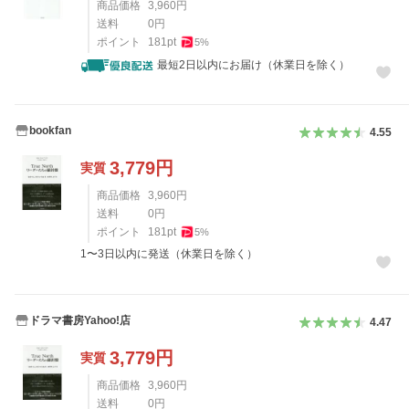
商品価格
3,960
円
送料
0
円
ポイント
181
pt
5
%
最短2日以内にお届け（休業日を除く）
bookfan
4.55
3,779
円
実質
商品価格
3,960
円
送料
0
円
ポイント
181
pt
5
%
1〜3日以内に発送（休業日を除く）
ドラマ書房Yahoo!店
4.47
3,779
円
実質
商品価格
3,960
円
送料
0
円