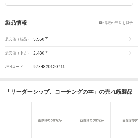
概要
製品情報
情報の誤りを報告
3,960
円
最安値（新品）
2,480
円
最安値（中古）
9784820120711
JANコード
「
リーダーシップ、コーチングの本
」の売れ筋製品