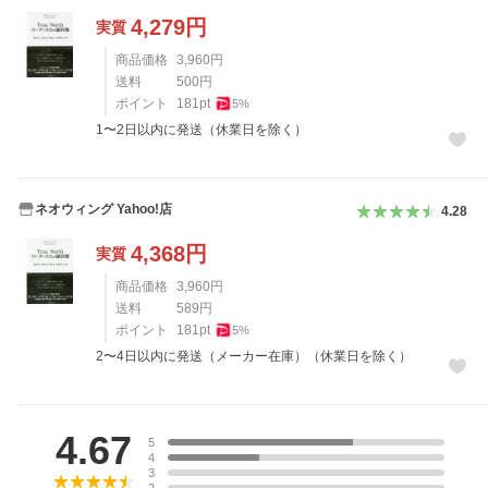
4,279
円
実質
商品価格
3,960
円
送料
500
円
ポイント
181
pt
5
%
1〜2日以内に発送（休業日を除く）
ネオウィング Yahoo!店
4.28
4,368
円
実質
商品価格
3,960
円
送料
589
円
ポイント
181
pt
5
%
2〜4日以内に発送（メーカー在庫）（休業日を除く）
レビュー
4.67
5
4
3