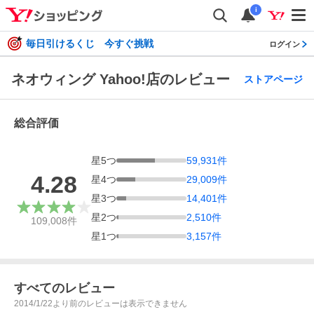
i
毎日引けるくじ 今すぐ挑戦
ログイン
ネオウィング Yahoo!店のレビュー
ストアページ
総合評価
星
5
つ
59,931
件
4.28
星
4
つ
29,009
件
星
3
つ
14,401
件
星
2
つ
2,510
件
109,008
件
星
1
つ
3,157
件
すべてのレビュー
2014/1/22より前のレビューは表示できません