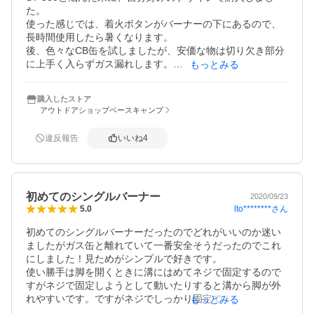
た。

使った感じでは、着火ボタンがバーナーの下にあるので、
長時間使用したら暑くなります。

後、色々なCB缶を試しましたが、安価な物は切り欠き部分
に上手く入らずガス漏れします。

もっとみる
イワタニ、スノーピーク 、SOTOは問題無く装着出来まし
た。純正品以外は自己責任ですね。

購入したストア
どなたかレビューされてるように100均のケースにすっぽり
アウトドアショップベースキャンプ
収まりますので、付属の収納袋は使わなそうです。
違反報告
いいね
4
初めてのシングルバーナー
2020/09/23
lto********
さん
5.0
初めてのシングルバーナーだったのでどれがいいのか迷い
ましたがガス缶と離れていて一番安全そうだったのでこれ
にしました！見ためがシンプルで好きです。

使い勝手は脚を開くときに溝にはめてネジで固定するので
すがネジで固定しようとして動いたりすると溝から脚が外
れやすいです。ですがネジでしっかり固定できれば外れた
もっとみる
りしません。それ以外は使い勝手は良いと思います。
