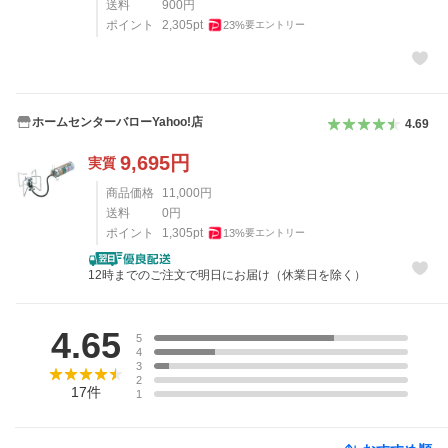
送料
900
円
ポイント
2,305
pt
23
%
要エントリー
ホームセンターバローYahoo!店
4.69
9,695
円
実質
商品価格
11,000
円
送料
0
円
ポイント
1,305
pt
13
%
要エントリー
12時までのご注文で明日にお届け（休業日を除く）
レビュー
4.65
5
4
3
2
17
件
1