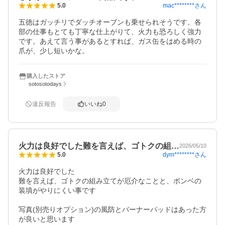
mac********
さん
5.0
五徳はガッチリでダッチオーブンも乗せられそうです。各
部の仕事もとても丁寧な仕上がりて、火力も恐ろしく強力
です。あえて言う事があるとすれば、ガス缶をはめる時の
爪が、少し短いかな。
購入したストア
sotosotodays
違反報告
いいね
0
火力は良好でした難を言えば、ゴトクの組…
2026/05/10
dym********
さん
5.0
火力は良好でした

難を言えば、ゴトクの組み立てが厄介なことと、ボンベの
装填がやりにくい事です

写真(別売りオプション)の風防とバーナーパッドはあった方
が良いと思います