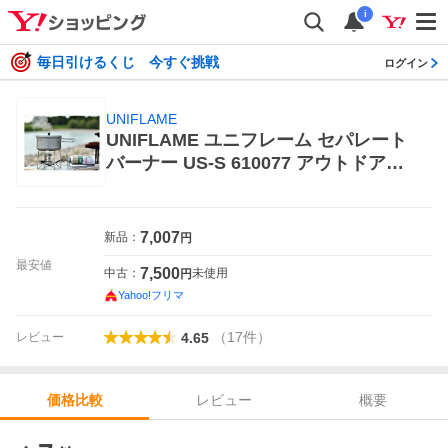
i
毎日引けるくじ 今すぐ挑戦
ログイン
UNIFLAME
UNIFLAME ユニフレーム セパレート
バーナー US-S 610077 アウトドア
シングルバーナーコンロ
7,007
新品：
円
最安値
7,500
中古：
未使用
円
Yahoo!フリマ
（
17
件
）
レビュー
4.65
レビュー
概要
価格比較
価格比較