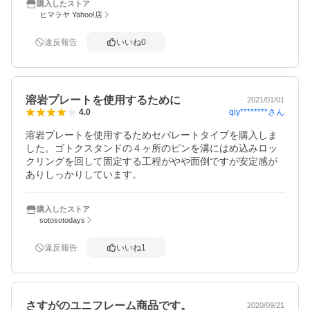
購入したストア
ヒマラヤ Yahoo!店
違反報告
いいね
0
溶岩プレートを使用するために
2021/01/01
qiy********
さん
4.0
溶岩プレートを使用するためセパレートタイプを購入しま
した。ゴトクスタンドの４ヶ所のピンを溝にはめ込みロッ
クリングを回して固定する工程がやや面倒ですが安定感が
ありしっかりしています。
購入したストア
sotosotodays
違反報告
いいね
1
さすがのユニフレーム商品です。
2020/09/21