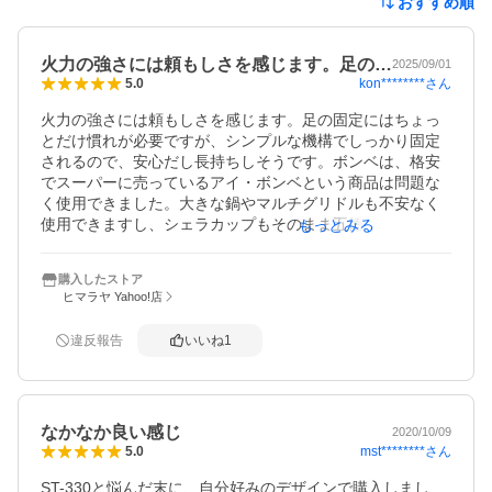
おすすめ順
火力の強さには頼もしさを感じます。足の…
2025/09/01
kon********
さん
5.0
火力の強さには頼もしさを感じます。足の固定にはちょっ
とだけ慣れが必要ですが、シンプルな機構でしっかり固定
されるので、安心だし長持ちしそうです。ボンベは、格安
でスーパーに売っているアイ・ボンベという商品は問題な
く使用できました。大きな鍋やマルチグリドルも不安なく
使用できますし、シェラカップもそのまま五徳に乗せられ
もっとみる
るなど、幅広い調理器具に対応します。車でのデイキャン
プや非常用ということが主の我が家では、ぴったりの選択
購入したストア
だと思いました。
ヒマラヤ Yahoo!店
違反報告
いいね
1
なかなか良い感じ
2020/10/09
mst********
さん
5.0
ST-330と悩んだ末に、自分好みのデザインで購入しまし