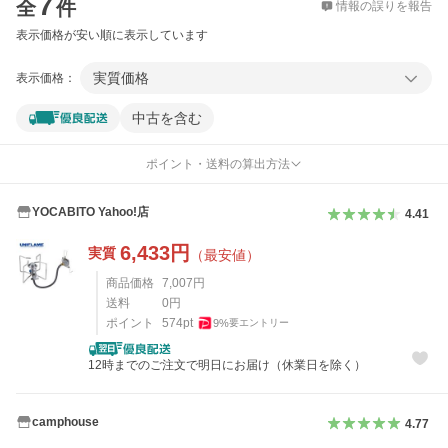
7
全
件
情報の誤りを報告
表示価格が安い順に表示しています
実質価格
表示価格：
中古を含む
ポイント・送料の算出方法
YOCABITO Yahoo!店
4.41
6,433
円
実質
（最安値）
商品価格
7,007
円
送料
0
円
ポイント
574
pt
9
%
要エントリー
12時までのご注文で明日にお届け（休業日を除く）
camphouse
4.77