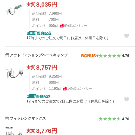
8,035
円
実質
商品価格
7,990
円
送料
700
円
ポイント
655
pt
9
%
要エントリー
17時までのご注文で明日にお届け（休業日を除く）
アウトドアショップベースキャンプ
4.76
8,757
円
実質
商品価格
9,350
円
送料
600
円
ポイント
1,193
pt
14
%
要エントリー
12時までのご注文で2日以内にお届け（休業日を除く）
フィッシングマックス
4.70
8,776
円
実質