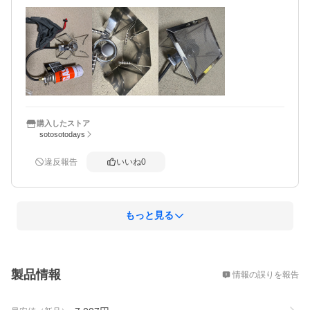
購入したストア
sotosotodays
違反報告
いいね
0
もっと見る
概要
製品情報
情報の誤りを報告