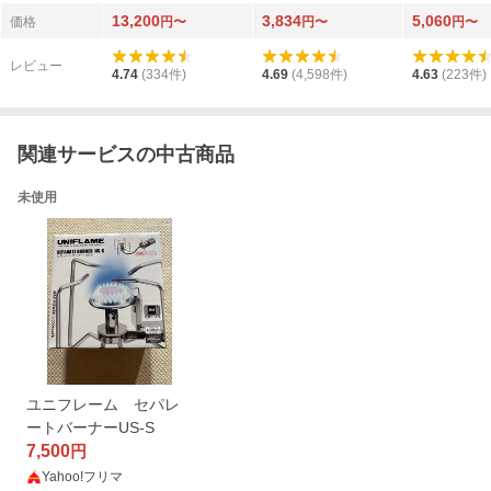
トバーナー CB-JCB
00BK（ブラ
13,200
3,834
5,060
価格
円〜
円〜
円〜
レビュー
4.74
(
334
件)
4.69
(
4,598
件)
4.63
(
223
件)
関連サービスの中古商品
未使用
ユニフレーム セパレ
ートバーナーUS-S
7,500
円
Yahoo!フリマ