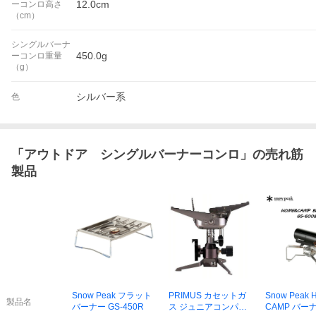
12.0cm
ーコンロ高さ
（cm）
シングルバーナ
450.0g
ーコンロ重量
（g）
シルバー系
色
「
アウトドア シングルバーナーコンロ
」の売れ筋
製品
Snow Peak フラット
PRIMUS カセットガ
Snow Peak
製品名
バーナー GS-450R
ス ジュニアコンパク
CAMP バーナ