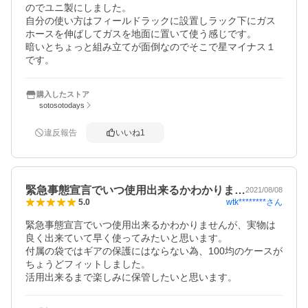
のでユニ製にしました。

自分の使い方はフィールドラックに設置しラック下にガス
ホースを伸ばしてガスを地面に置いて使う感じです。

暗いとちょっと組み立てが面倒なのでそこで星マイナス１
です。
購入したストア
sotosotodays
違反報告
いいね
1
緊急事態宣言でいつ使用出来るかわかりま…
2021/08/08
wtk********
さん
5.0
緊急事態宣言でいつ使用出来るかわかりませんが、実物は
良く出来ていて早く使ってみたいと思います。

付属の袋ではギアの保護にはならない為、100均のケースが
ちょうどフィットしました。

活用出来るまで楽しみに保管したいと思います。