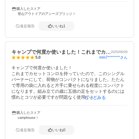
使い慣れれば固定しやすいと思います。
購入したストア
登山アウトドアのアシーズブリッジ
違反報告
いいね
1
キャンプで何度か使いました！これまでカ…
2025/06/09
mm7********
さん
5.0
キャンプで何度か使いました！

これまでカセットコンロを持っていたので、このシングル
バーナーにして、荷物がコンパクトになりました。たたん
で専用の袋に入れると片手に乗せられる程度にコンパクト
になります。組み立ての歳に五徳の足をセットするのには
慣れとコツが必要ですが問題なく使用できています。

もっとみる
ドラッグストアで購入した安価なガス缶でもガス漏れする
ことはなく使用できました。
購入したストア
camphouse
違反報告
いいね
0