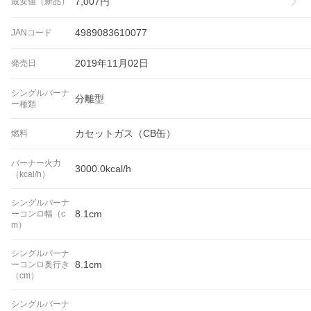
7,007
円
最安値（新品）
4989083610077
JANコード
2019年11月02日
発売日
シングルバーナ
分離型
ー種類
カセットガス（CB缶）
燃料
バーナー火力
3000.0kcal/h
（kcal/h）
シングルバーナ
8.1cm
ーコンロ幅（c
m）
シングルバーナ
8.1cm
ーコンロ奥行き
（cm）
シングルバーナ