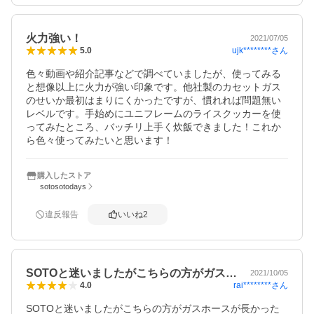
火力強い！
2021/07/05
ujk********
さん
5.0
色々動画や紹介記事などで調べていましたが、使ってみる
と想像以上に火力が強い印象です。他社製のカセットガス
のせいか最初はまりにくかったですが、慣れれば問題無い
レベルです。手始めにユニフレームのライスクッカーを使
ってみたところ、バッチリ上手く炊飯できました！これか
ら色々使ってみたいと思います！
購入したストア
sotosotodays
違反報告
いいね
2
SOTOと迷いましたがこちらの方がガス…
2021/10/05
rai********
さん
4.0
SOTOと迷いましたがこちらの方がガスホースが長かった