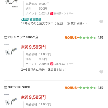
商品価格
9,900
円
送料
500
円
ポイント
1,624
pt
18
%
要エントリー
12時までのご注文で明日にお届け（休業日を除く）
パドルクラブ Yahoo!店
4.55
9,595
円
実質
商品価格
11,000
円
送料
900
円
ポイント
2,305
pt
23
%
要エントリー
2〜3日以内に発送（休業日を除く）
GUTS SKI SHOP
4.59
9,595
円
実質
商品価格
11,000
円