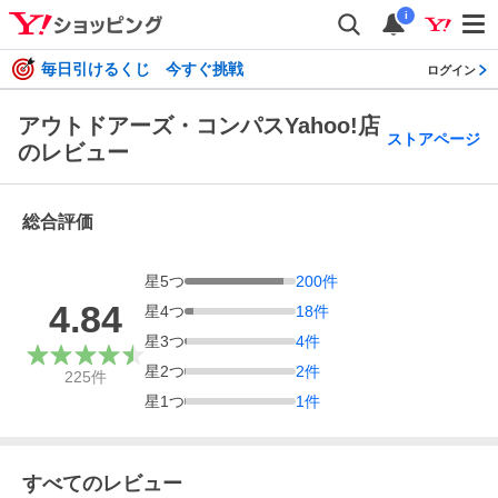
i
毎日引けるくじ 今すぐ挑戦
ログイン
アウトドアーズ・コンパスYahoo!店
ストアページ
のレビュー
総合評価
星
5
つ
200
件
4.84
星
4
つ
18
件
星
3
つ
4
件
星
2
つ
2
件
225
件
星
1
つ
1
件
すべてのレビュー