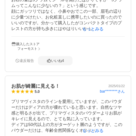
ムってこんなに少ないの？」という感じです。

顔にガッツリではなく、小鼻やおでこの一部、眉毛の辺り
に少量つけたい、お化粧直しに携帯したいのに買ったので
いいのですが。分かって購入したがコンパクトタイプのプ
レストの方が持ち歩きにはやはりいいかも。つけた感じは
もっとみる
普通です。
購入したストア
フォーモスト
違反報告
いいね
4
お肌が綺麗に見える！
2025/01/22
bar********
さん
5.0
プリマヴィスタのラインを愛用していますが、このパウダ
ーだけはディアの方が優れていると思います。自然なツヤ
感と明るさが出て、プリマヴィスタのパウダーよりお肌が
キレイに見えるので、とても気に入っています。

ディアは50代以上の方がターゲット層のようですが、この
パウダーだけは、年齢全然関係なくオススメできると思い
もっとみる