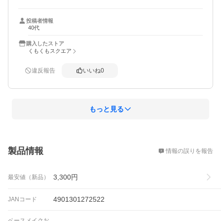
投稿者情報
40代
購入したストア
くもくもスクエア
違反報告
いいね
0
もっと見る
概要
製品情報
情報の誤りを報告
3,300
円
最安値（新品）
4901301272522
JANコード
ベースメイクお