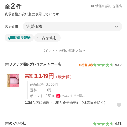
2
全
件
情報の誤りを報告
表示価格が安い順に表示しています
実質価格
表示価格：
中古を含む
ポイント・送料の算出方法
ザグザグ通販プレミアム ヤフー店
4.70
3,149
円
実質
（最安値）
商品価格
3,300
円
送料
0
円
ポイント
151
pt
5
%
エントリー済み
12日以内に発送（お取り寄せ販売）（休業日を除く）
めぐりの杜
4.71