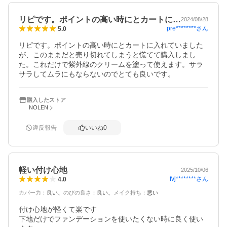
リピです。ポイントの高い時にとカートに…
2024/08/28
pre********
さん
5.0
リピです。ポイントの高い時にとカートに入れていました
が、このままだと売り切れてしまうと慌てて購入しまし
た。これだけで紫外線のクリームを塗って使えます。サラ
サラしてムラにもならないのでとても良いです。
購入したストア
NOLEN
違反報告
いいね
0
軽い付け心地
2025/10/06
fvj********
さん
4.0
カバー力
：
良い
のびの良さ
：
良い
メイク持ち
：
悪い
付け心地が軽くて楽です

下地だけでファンデーションを使いたくない時に良く使い