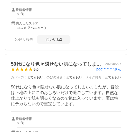
投稿者情報
50代
購入したストア
コスメ アべニュー
違反報告
いいね
2
50代になり色々隠せない肌になってしま…
2023/05/27
poc********
さん
5.0
カバー力
：
とても良い
のびの良さ
：
とても良い
メイク持ち
：
とても良い
50代になり色々隠せない肌になってしまいましたが、普段
は下地の上にこのおしろいだけで過ごしています。自然な
仕上がりで肌も明るくなるので気に入っています。夏は特
にテカらないので重宝しています。
投稿者情報
50代