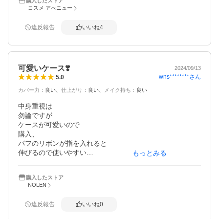
購入したストア
コスメ アべニュー
違反報告
いいね
4
可愛いケース❣️
2024/09/13
wns********
さん
5.0
カバー力
：
良い
仕上がり
：
良い
メイク持ち
：
良い
中身重視は

勿論ですが

ケースが可愛いので

購入、

パフのリボンが指を入れると

伸びるので使いやすい

もっとみる
おしろいの粉は

サラッとして厚塗りにはならないから

購入したストア
良い感じに仕上がるし、

NOLEN
使い心地は良いです。
違反報告
いいね
0