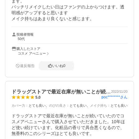
ます。

バッチリメイクしたい日はファンデの上からつけます。透
明感がアップすると思います

メイク持ちはあまり良くないと感じます。
投稿者情報
50代
購入したストア
コスメ アべニュー
違反報告
いいね
0
ドラッグストアで最近在庫が無いことが続…
2022/11/20
poc********
さん
5.0
カバー力
：
とても良い
のびの良さ
：
とても良い
メイク持ち
：
とても良い
ドラッグストアで最近在庫が無いことが続いていたのでコ
スメアベニューさんで購入させていただきました。10年ほ
ど使い続けています。化粧品の香りで具合悪くなるので、
無香料のこのシリーズはとても良いです。