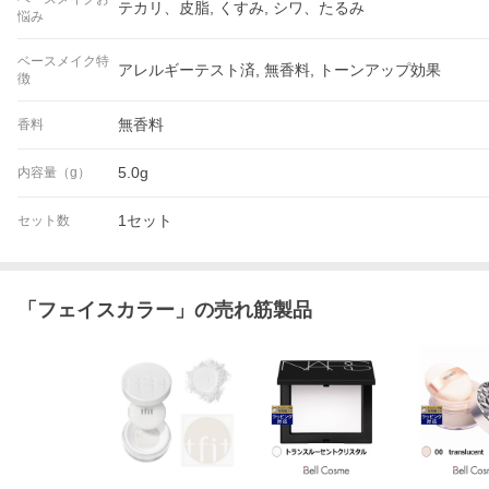
テカリ、皮脂, くすみ, シワ、たるみ
悩み
ベースメイク特
アレルギーテスト済, 無香料, トーンアップ効果
徴
無香料
香料
5.0g
内容量（g）
1セット
セット数
「
フェイスカラー
」の売れ筋製品