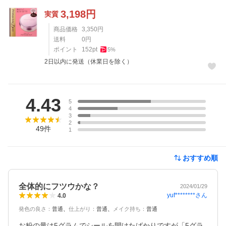
3,198
円
実質
商品価格
3,350
円
送料
0
円
ポイント
152
pt
5
%
2日以内に発送（休業日を除く）
レビュー
4.43
5
4
3
2
49
件
1
おすすめ順
全体的にフツウかな？
2024/01/29
yuf********
さん
4.0
発色の良さ
：
普通
仕上がり
：
普通
メイク持ち
：
普通
お粉の量は5グラムでシールを開けたばかりですが「5グラ