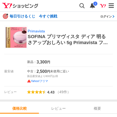
i
毎日引けるくじ 今すぐ挑戦
ログイン
Primavista
SOFINA プリマヴィスタ ディア 明る
さアップおしろい 5g Primavista フェ
イスカラー
3,300
新品：
円
2,500
最安値
中古：
未使用に近い
円
新品最安値より
800
円お得
Yahoo!フリマ
（
49
件
）
レビュー
4.43
レビュー
概要
価格比較
価格比較