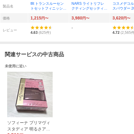
tfit トランスルーセン
NARS ライトリフレ
コスメデコル
製品名
トセットフィニッシン
クティングセッティン
スパウダー 20g
グパウダー 7g（01 ホ
グパウダー プレスト
anslucent）
1,215
3,980
3,620
ワイト）
N 10g×1
価格
円〜
円〜
円〜
-
レビュー
4.63
(
625
件)
4.72
(
2,565
件
関連サービスの中古商品
未使用に近い
ソフィーナ プリマヴィ
スタディア 明るさアッ