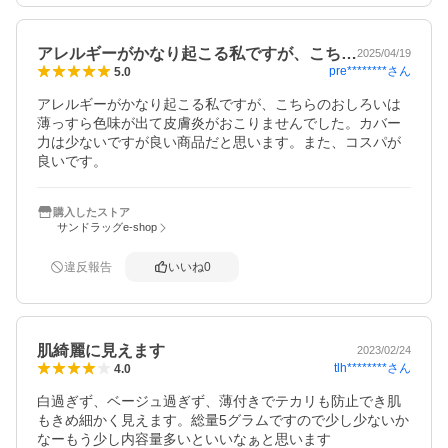
アレルギーがかなり起こる私ですが、こち…
2025/04/19
pre********
さん
5.0
アレルギーがかなり起こる私ですが、こちらのおしろいは
薄っすら色味が出て皮膚炎がおこりませんでした。カバー
力は少ないですが良い商品だと思います。また、コスパが
良いです。
購入したストア
サンドラッグe-shop
違反報告
いいね
0
肌綺麗に見えます
2023/02/24
tlh********
さん
4.0
白過ぎず、ベージュ過ぎず、薄付きでテカリも防止でき肌
もきめ細かく見えます。総量5グラムですので少し少ないか