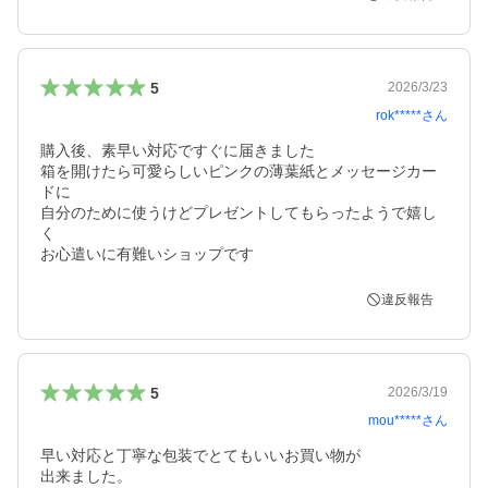
5
2026/3/23
rok*****
さん
購入後、素早い対応ですぐに届きました

箱を開けたら可愛らしいピンクの薄葉紙とメッセージカー
ドに

自分のために使うけどプレゼントしてもらったようで嬉し
く

お心遣いに有難いショップです
違反報告
5
2026/3/19
mou*****
さん
早い対応と丁寧な包装でとてもいいお買い物が

出来ました。
