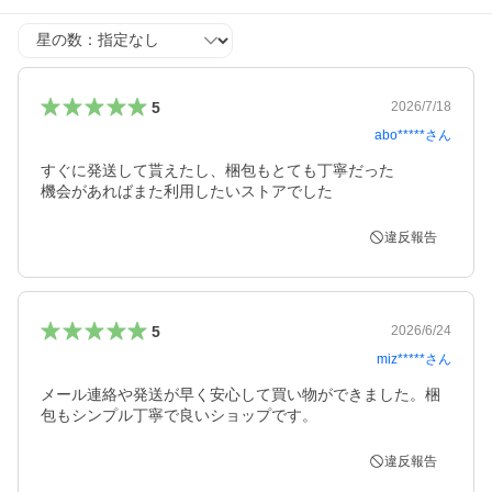
星の数
5
2026/7/18
abo*****
さん
すぐに発送して貰えたし、梱包もとても丁寧だった

機会があればまた利用したいストアでした
違反報告
5
2026/6/24
miz*****
さん
メール連絡や発送が早く安心して買い物ができました。梱
包もシンプル丁寧で良いショップです。
違反報告