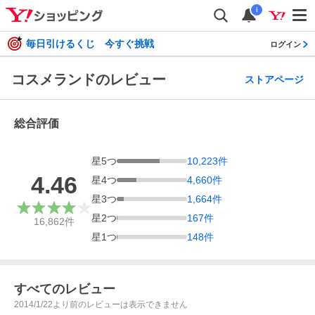
i
毎日引けるくじ 今すぐ挑戦
ログイン
コスメランドのレビュー
ストアページ
総合評価
星
5
つ
10,223
件
4.46
星
4
つ
4,660
件
星
3
つ
1,664
件
星
2
つ
167
件
16,862
件
星
1
つ
148
件
すべてのレビュー
2014/1/22より前のレビューは表示できません