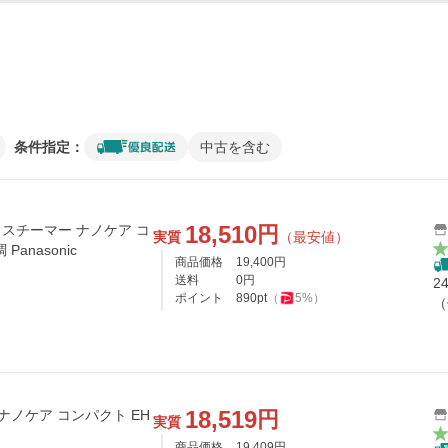
条件指定：
中古を含む
18,510
円
C スチーマー ナノケア コ
実質
（最安値）
anasonic
商品価格
19,400
円
送料
0
円
2
ポイント
890
pt
（
5
%）
（
18,519
円
ナノケア コンパクト EH
実質
商品価格
19,409
円