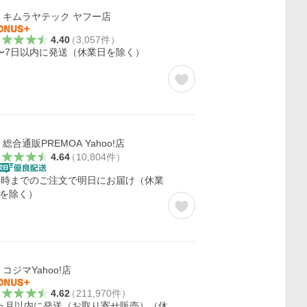
キムラヤテック ヤフー店
4.40
（
3,057
件
）
〜7日以内に発送（休業日を除く）
総合通販PREMOA Yahoo!店
4.64
（
10,804
件
）
5時までのご注文で明日にお届け（休業
を除く）
コジマYahoo!店
4.62
（
211,970
件
）
ヵ月以内に発送（お取り寄せ販売）（休