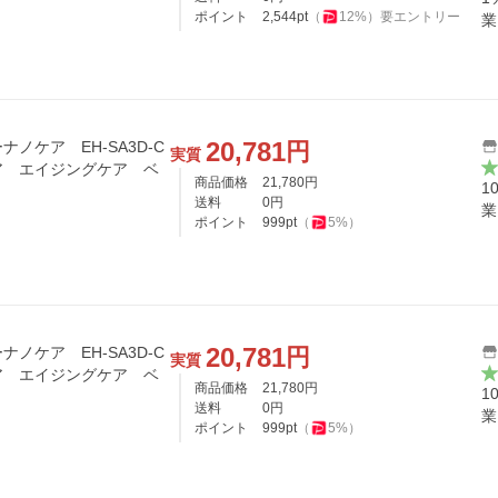
ポイント
2,544
pt
（
12
%）
要エントリー
業
20,781
円
ノケア EH-SA3D-C
実質
 エイジングケア ベ
商品価格
21,780
円
1
送料
0
円
業
ポイント
999
pt
（
5
%）
20,781
円
ノケア EH-SA3D-C
実質
 エイジングケア ベ
商品価格
21,780
円
1
送料
0
円
業
ポイント
999
pt
（
5
%）