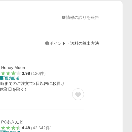
情報の誤りを報告
ポイント・送料の算出方法
Honey Moon
3.98
（
120
件
）
4時までのご注文で2日以内にお届け
休業日を除く）
PCあきんど
4.48
（
42,642
件
）