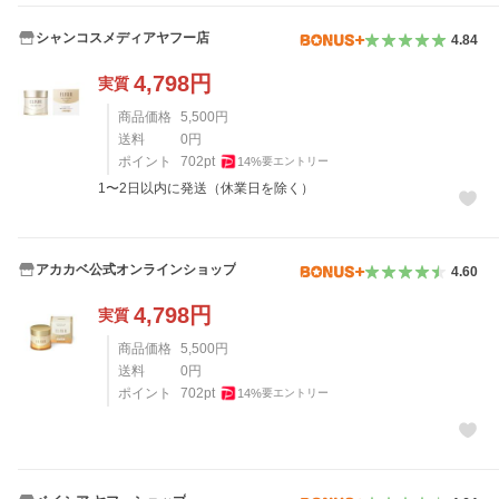
シャンコスメディアヤフー店
4.84
4,798
円
実質
商品価格
5,500
円
送料
0
円
ポイント
702
pt
14
%
要エントリー
1〜2日以内に発送（休業日を除く）
アカカベ公式オンラインショップ
4.60
4,798
円
実質
商品価格
5,500
円
送料
0
円
ポイント
702
pt
14
%
要エントリー