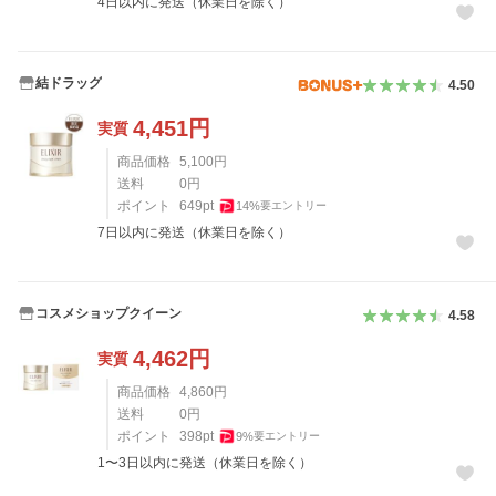
4日以内に発送（休業日を除く）
結ドラッグ
4.50
4,451
円
実質
商品価格
5,100
円
送料
0
円
ポイント
649
pt
14
%
要エントリー
7日以内に発送（休業日を除く）
コスメショップクイーン
4.58
4,462
円
実質
商品価格
4,860
円
送料
0
円
ポイント
398
pt
9
%
要エントリー
1〜3日以内に発送（休業日を除く）