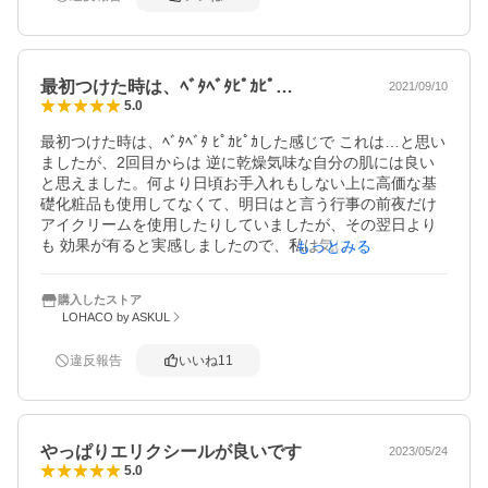
最初つけた時は、ﾍﾞﾀﾍﾞﾀﾋﾟｶﾋﾟ…
2021/09/10
5.0
最初つけた時は、ﾍﾞﾀﾍﾞﾀ ﾋﾟｶﾋﾟｶした感じで これは…と思い
ましたが、2回目からは 逆に乾燥気味な自分の肌には良い
と思えました。何より日頃お手入れもしない上に高価な基
礎化粧品も使用してなくて、明日はと言う行事の前夜だけ
アイクリームを使用したりしていましたが、その翌日より
も 効果が有ると実感しましたので、私は気に入って今使用
もっとみる
しています。
購入したストア
LOHACO by ASKUL
違反報告
いいね
11
やっぱりエリクシールが良いです
2023/05/24
5.0