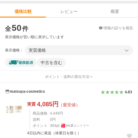
レビュー
概要
価格比較
価格比較
50
全
件
情報の誤りを報告
表示価格が安い順に表示しています
実質価格
表示価格：
中古を含む
ポイント・送料の算出方法
matsuya-cosmetics
4.83
4,085
円
実質
（最安値）
商品価格
4,449
円
送料
0
円
ポイント
364
pt
9
%
要エントリー
4日以内に発送（休業日を除く）