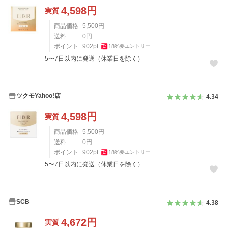
4,598
円
実質
商品価格
5,500
円
送料
0
円
ポイント
902
pt
18
%
要エントリー
5〜7日以内に発送（休業日を除く）
ツクモYahoo!店
4.34
4,598
円
実質
商品価格
5,500
円
送料
0
円
ポイント
902
pt
18
%
要エントリー
5〜7日以内に発送（休業日を除く）
SCB
4.38
4,672
円
実質