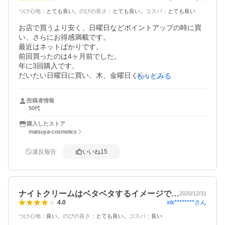
つけ心地
：
とても良い
のびの良さ
：
とても良い
コスパ
：
とても良い
お店で買うより安く、日曜日などポイントアップの時に買
い、さらにお得感満載です。

最近はネットばかりです。　

前回買ったのは4ヶ月前でした。

年に3回購入です。

だいたい日曜日に買い、木、金曜日くらいにつきます。

もっとみる
乾燥、シワ気になる年齢なので、夏も冬も使っています。

もちろん歳には抗えないところもありますが、顔から粉が
投稿者情報
ふくようなこともなく、乾燥して痛いと言うこともなく、
50代
使い心地はとても良いです。

もう手放せないです。

購入したストア
今後もリピート買いです。
matsuya-cosmetics
違反報告
いいね
15
ナイトクリームはベタベタするイメージで…
2020/12/31
xik********
さん
4.0
つけ心地
：
良い
のびの良さ
：
とても良い
コスパ
：
良い