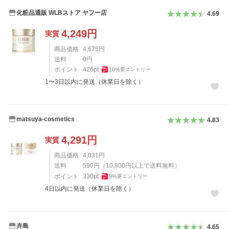
化粧品通販 WLBストア ヤフー店
4.69
4,249
円
実質
商品価格
4,675
円
送料
0
円
ポイント
426
pt
10
%
要エントリー
1〜3日以内に発送（休業日を除く）
matsuya-cosmetics
4.83
4,291
円
実質
商品価格
4,031
円
送料
590
円
（
10,800
円以上で送料無料）
ポイント
330
pt
9
%
要エントリー
4日以内に発送（休業日を除く）
卉島
4.65