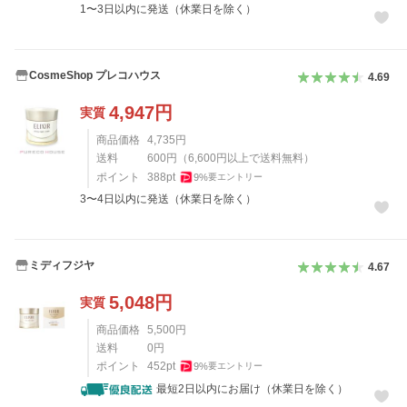
1〜3日以内に発送（休業日を除く）
CosmeShop プレコハウス
4.69
4,947
円
実質
商品価格
4,735
円
送料
600
円
（
6,600
円以上で送料無料）
ポイント
388
pt
9
%
要エントリー
3〜4日以内に発送（休業日を除く）
ミディフジヤ
4.67
5,048
円
実質
商品価格
5,500
円
送料
0
円
ポイント
452
pt
9
%
要エントリー
最短2日以内にお届け（休業日を除く）