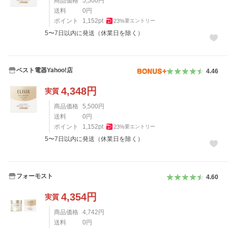
商品価格
5,500
円
送料
0
円
ポイント
1,152
pt
23
%
要エントリー
5〜7日以内に発送（休業日を除く）
ベスト電器Yahoo!店
4.46
4,348
円
実質
商品価格
5,500
円
送料
0
円
ポイント
1,152
pt
23
%
要エントリー
5〜7日以内に発送（休業日を除く）
フォーモスト
4.60
4,354
円
実質
商品価格
4,742
円
送料
0
円