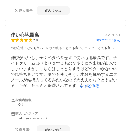
違反報告
いいね
5
使い心地最高
2021/11/21
ayx********
さん
5.0
つけ心地
：
とても良い
のびの良さ
：
とても良い
コスパ
：
とても良い
伸びが良いし、全くベタベタせずに使い心地最高です。ナ
イトクリームはベタベタするものが多く吹き出物が出来て
しまいますが、こちらはしっとりするけどベタつかないの
で気持ち良いです。夏でも使えそう。水分を揮発するエタ
ノールが結構入ってるみたいなので大丈夫かな？とも思い
ましたが、ちゃんと保湿されてます。朝はツルツル。お湯
もっとみる
で洗顔してみると肌がもちもちしてました。
投稿者情報
40代
購入したストア
matsuya-cosmetics
違反報告
いいね
1