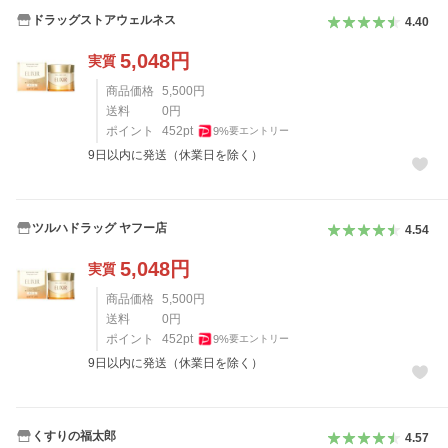
ドラッグストアウェルネス
4.40
5,048
円
実質
商品価格
5,500
円
送料
0
円
ポイント
452
pt
9
%
要エントリー
9日以内に発送（休業日を除く）
ツルハドラッグ ヤフー店
4.54
5,048
円
実質
商品価格
5,500
円
送料
0
円
ポイント
452
pt
9
%
要エントリー
9日以内に発送（休業日を除く）
くすりの福太郎
4.57