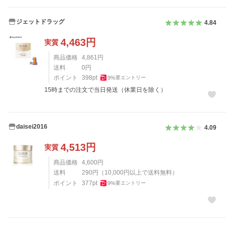
ジェットドラッグ
4.84
4,463
円
実質
商品価格
4,861
円
送料
0
円
ポイント
398
pt
9
%
要エントリー
15時までの注文で当日発送（休業日を除く）
daisei2016
4.09
4,513
円
実質
商品価格
4,600
円
送料
290
円
（
10,000
円以上で送料無料）
ポイント
377
pt
9
%
要エントリー