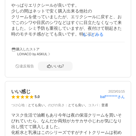
やっぱりエリクシールが良いです。

少しの間はネットで安く購入出来る他社の

クリームを使っていましたが、エリクシールに戻すと、お
でこのシワや目尻のシワなどはすぐに目立たなくなって来
ました。シミ予防も重視していますが、夜付けて朝起きた
時のモチモチ感がとても良いです。特に首のシワが目立た
もっとみる
なくなりましま。首には毎晩薄く伸ばして使用していま
す。
購入したストア
LOHACO by ASKUL
違反報告
いいね
7
いい感じ
2023/01/15
baf********
さん
5.0
つけ心地
：
とても良い
のびの良さ
：
とても良い
コスパ
：
普通
マスク生活で油断もあり今年は夜の保湿クリームを買いそ
びれていたら、なんだか両頬がカサカサ小じわが気になり
出し慌てて購入しました。

化粧水と乳液はこのシリーズですがナイトクリームは初め