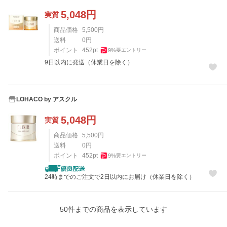
5,048
円
実質
商品価格
5,500
円
送料
0
円
ポイント
452
pt
9
%
要エントリー
9日以内に発送（休業日を除く）
LOHACO by アスクル
5,048
円
実質
商品価格
5,500
円
送料
0
円
ポイント
452
pt
9
%
要エントリー
24時までのご注文で2日以内にお届け（休業日を除く）
50
件までの商品を表示しています