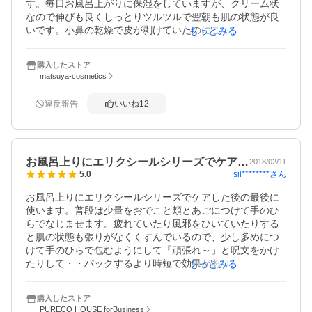
す。毎日お風呂上がりに保湿をしていますが、クリーム状
なので伸びも良くしっとりツルツルで翌朝も肌の状態が良
いです。小鼻の乾燥で皮が剥けていたのにこちらの商品を
もっとみる
使った所気にならなくなりました。使い続けやすいのでま
た注文させて頂こうと思います。
購入したストア
matsuya-cosmetics
違反報告
いいね
12
お風呂上りにエリクシールシリーズでケア…
2018/02/11
sil********
さん
5.0
お風呂上りにエリクシールシリーズでケアした後の最後に
使います。普段は少量をおでこと頬とあごにつけて手のひ
らでなじませます。疲れていたり風邪をひいていたりする
と肌の状態も張りがなくくすんでいるので、少し多めにつ
けて手のひらで包むようにして『頑張れ～」と呪文をかけ
たりして・・パックするより時短で効果があり、翌朝には
もっとみる
ふっくらとした肌が戻っているのでほっとします。
購入したストア
PURECO HOUSE forBusiness