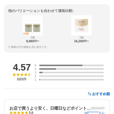
他のバリエーションも合わせて価格比較
2個
3個
8,960
16,200
円〜
円〜
※ 価格は中古価格を含む表示です。
レビュー
4.57
5
4
3
2
689
件
1
おすすめ順
お店で買うより安く、日曜日などポイント…
2021/11/27
syt********
さん
5.0