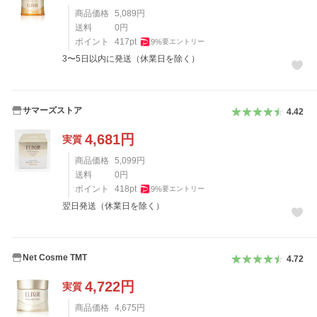
商品価格
5,089
円
送料
0
円
ポイント
417
pt
9
%
要エントリー
3〜5日以内に発送（休業日を除く）
サマーズストア
4.42
4,681
円
実質
商品価格
5,099
円
送料
0
円
ポイント
418
pt
9
%
要エントリー
翌日発送（休業日を除く）
Net Cosme TMT
4.72
4,722
円
実質
商品価格
4,675
円