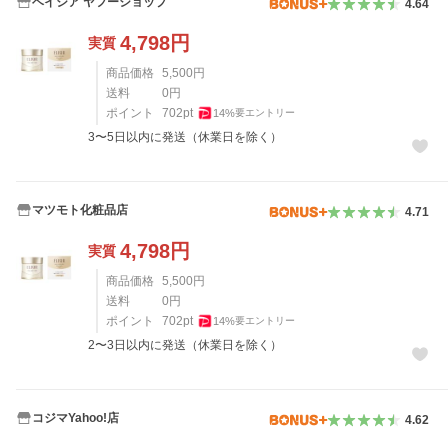
ベイシア ヤフーショップ
4.64
4,798
円
実質
商品価格
5,500
円
送料
0
円
ポイント
702
pt
14
%
要エントリー
3〜5日以内に発送（休業日を除く）
マツモト化粧品店
4.71
4,798
円
実質
商品価格
5,500
円
送料
0
円
ポイント
702
pt
14
%
要エントリー
2〜3日以内に発送（休業日を除く）
コジマYahoo!店
4.62