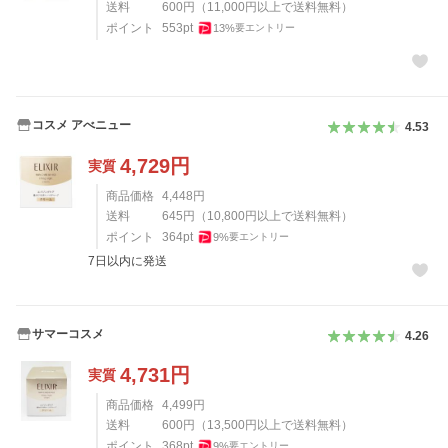
送料
600
円
（
11,000
円以上で送料無料）
ポイント
553
pt
13
%
要エントリー
コスメ アべニュー
4.53
4,729
円
実質
商品価格
4,448
円
送料
645
円
（
10,800
円以上で送料無料）
ポイント
364
pt
9
%
要エントリー
7日以内に発送
サマーコスメ
4.26
4,731
円
実質
商品価格
4,499
円
送料
600
円
（
13,500
円以上で送料無料）
ポイント
368
pt
9
%
要エントリー