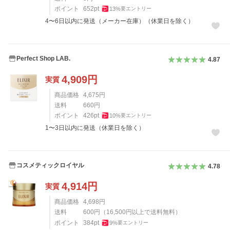
ポイント
652
pt
13
%
要エントリー
4〜6日以内に発送（メーカー在庫）（休業日を除く）
Perfect Shop LAB.
4.87
4,909
円
実質
商品価格
4,675
円
送料
660
円
ポイント
426
pt
10
%
要エントリー
1〜3日以内に発送（休業日を除く）
コスメティックロイヤル
4.78
4,914
円
実質
商品価格
4,698
円
送料
600
円
（
16,500
円以上で送料無料）
ポイント
384
pt
9
%
要エントリー