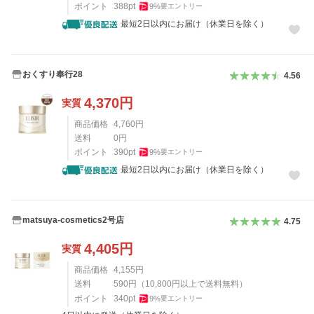
ポイント
388
pt
9
%
要エントリー
最短2日以内にお届け（休業日を除く）
おくすり奉行28
4.56
4,370
円
実質
商品価格
4,760
円
送料
0
円
ポイント
390
pt
9
%
要エントリー
最短2日以内にお届け（休業日を除く）
matsuya-cosmetics2号店
4.75
4,405
円
実質
商品価格
4,155
円
送料
590
円
（
10,800
円以上で送料無料）
ポイント
340
pt
9
%
要エントリー