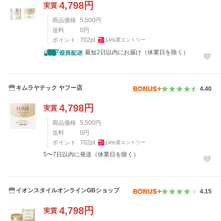
4,798
円
実質
商品価格
5,500
円
送料
0
円
ポイント
702
pt
14
%
要エントリー
最短2日以内にお届け（休業日を除く）
キムラヤテック ヤフー店
4.40
4,798
円
実質
商品価格
5,500
円
送料
0
円
ポイント
702
pt
14
%
要エントリー
5〜7日以内に発送（休業日を除く）
イオンスタイルオンラインGBショップ
4.15
4,798
円
実質