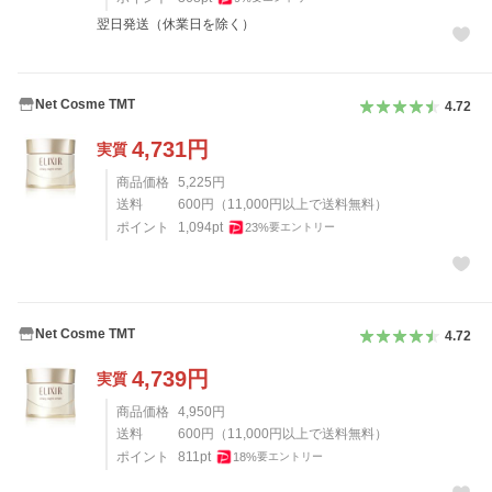
翌日発送（休業日を除く）
Net Cosme TMT
4.72
4,731
円
実質
商品価格
5,225
円
送料
600
円
（
11,000
円以上で送料無料）
ポイント
1,094
pt
23
%
要エントリー
Net Cosme TMT
4.72
4,739
円
実質
商品価格
4,950
円
送料
600
円
（
11,000
円以上で送料無料）
ポイント
811
pt
18
%
要エントリー