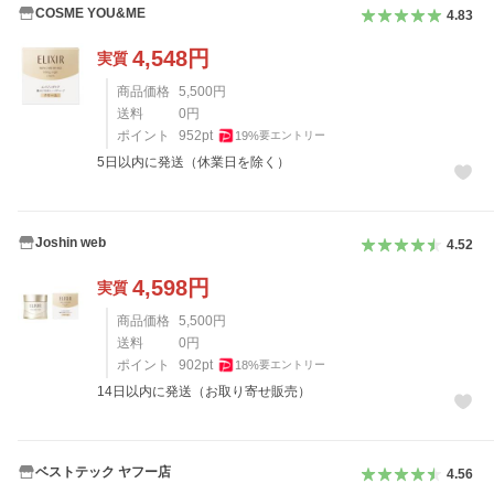
COSME YOU&ME
4.83
4,548
円
実質
商品価格
5,500
円
送料
0
円
ポイント
952
pt
19
%
要エントリー
5日以内に発送（休業日を除く）
Joshin web
4.52
4,598
円
実質
商品価格
5,500
円
送料
0
円
ポイント
902
pt
18
%
要エントリー
14日以内に発送（お取り寄せ販売）
ベストテック ヤフー店
4.56