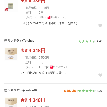
4,339
円
実質
商品価格
4,725
円
送料
0
円
ポイント
386
pt
9
%
要エントリー
12時までの注文で当日発送（休業日を除く）
サンドラッグe-shop
4.49
4,348
円
実質
商品価格
5,500
円
送料
0
円
ポイント
1,152
pt
23
%
要エントリー
2〜4日以内に発送（休業日を除く）
ヤマダデンキ Yahoo!店
4.30
4,348
円
実質