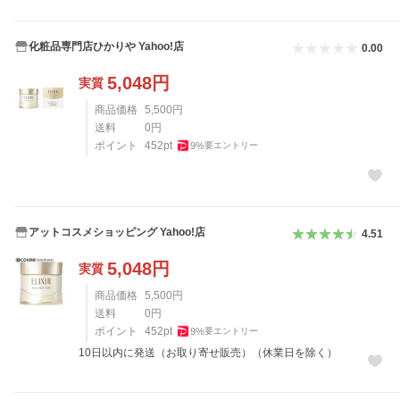
化粧品専門店ひかりや Yahoo!店
0.00
5,048
円
実質
商品価格
5,500
円
送料
0
円
ポイント
452
pt
9
%
要エントリー
アットコスメショッピング Yahoo!店
4.51
5,048
円
実質
商品価格
5,500
円
送料
0
円
ポイント
452
pt
9
%
要エントリー
10日以内に発送（お取り寄せ販売）（休業日を除く）