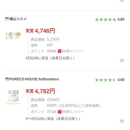
城山コスメ
4.85
4,746
円
実質
商品価格
5,170
円
送料
0
円
ポイント
424
pt
9
%
要エントリー
4日以内に発送（休業日を除く）
PURECO HOUSE forBusiness
4.60
4,782
円
実質
商品価格
4,554
円
送料
600
円
（
11,000
円以上で送料無料）
ポイント
372
pt
9
%
要エントリー
3〜4日以内に発送（休業日を除く）