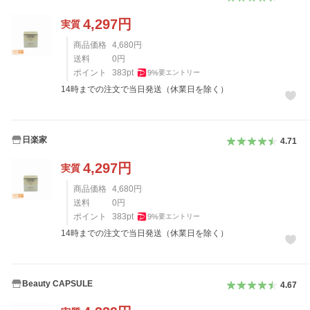
4,297
円
実質
商品価格
4,680
円
送料
0
円
ポイント
383
pt
9
%
要エントリー
14時までの注文で当日発送（休業日を除く）
日楽家
4.71
4,297
円
実質
商品価格
4,680
円
送料
0
円
ポイント
383
pt
9
%
要エントリー
14時までの注文で当日発送（休業日を除く）
Beauty CAPSULE
4.67