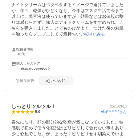
ナイトクリームはベタベタするイメージで避けていました
が、年々、乾燥がひどくなり、今年はマスク生活で今まで
以上に。美容液は使っていますが、効果などはお値段の割
りは感じられず、知人にナイトクリームをすすめられ、こ
ちらを購入しました。とてものびがよく、つけた後のお肌
を触ったらプニプニしてて気持ちいいです。朝の洗顔後も
もっとみる
ほどよく潤いが残ってていい感じです。夏でもつけれそう
な感じなので暫く使い続けてみたいと思います。
投稿者情報
40代
購入したストア
matsuya-cosmetics
違反報告
いいね
11
しっとりツルツル！
2023/03/13
vkb********
さん
5.0
春先になり、顔の部分的な乾燥が気になっていました。敏
感肌で初めて使う化粧品はピリピリして合わない事もあり
少し心配でした。が、まったくピリピリせず馴染んでいま