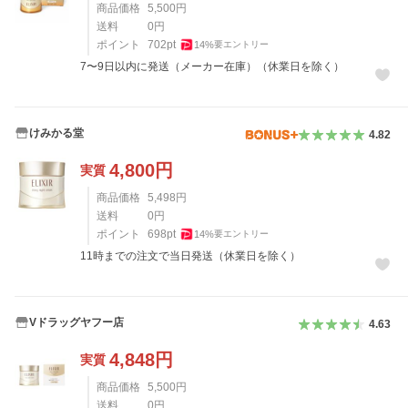
商品価格
5,500
円
送料
0
円
ポイント
702
pt
14
%
要エントリー
7〜9日以内に発送（メーカー在庫）（休業日を除く）
けみかる堂
4.82
4,800
円
実質
商品価格
5,498
円
送料
0
円
ポイント
698
pt
14
%
要エントリー
11時までの注文で当日発送（休業日を除く）
Vドラッグヤフー店
4.63
4,848
円
実質
商品価格
5,500
円
送料
0
円