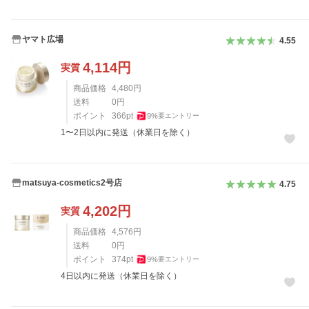
ヤマト広場
4.55
4,114
円
実質
商品価格
4,480
円
送料
0
円
ポイント
366
pt
9
%
要エントリー
1〜2日以内に発送（休業日を除く）
matsuya-cosmetics2号店
4.75
4,202
円
実質
商品価格
4,576
円
送料
0
円
ポイント
374
pt
9
%
要エントリー
4日以内に発送（休業日を除く）