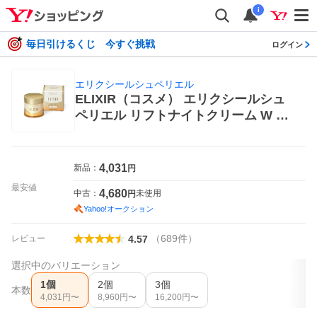
i
毎日引けるくじ 今すぐ挑戦
ログイン
エリクシールシュペリエル
ELIXIR（コスメ） エリクシールシュ
ペリエル リフトナイトクリーム W 40
g×1個 エリクシールシュペリエル ス
キンケアクリーム
4,031
新品：
円
最安値
4,680
中古：
未使用
円
Yahoo!オークション
（
689
件
）
レビュー
4.57
選択中のバリエーション
1個
2個
3個
本数
4,031
円〜
8,960
円〜
16,200
円〜