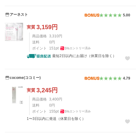
アーネスト
5.00
3,159
円
実質
商品価格
3,310
円
送料
0
円
ポイント
151
pt
5
%
エントリー済み
最短2日以内にお届け（休業日を除く）
cocome(ココミー)
4.79
3,245
円
実質
商品価格
3,400
円
送料
0
円
ポイント
155
pt
5
%
エントリー済み
1〜3日以内に発送（休業日を除く）