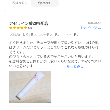
違反報告
いいね
1
アゼライン酸20%配合
2026/07/01
jno********
さん
5.0
つけ心地
：
とても良い
のびの良さ
：
良い
コスパ
：
良い
すぐ届きました、チューブが細くて扱いやすい、つけ心地
はクリームだけどサラッとしていてこれなら朝晩つけられ
そうです。

のびもさらっとしているのでそこそこいいと思います。

初診料含めると同じか少し安いくらいなので、15gでコスパ
いいと思います。

もっとみる
アゼライン酸20%配合は初めてなので、毛穴に効果あるか
期待大です。

病院でしか買えない商品が通販に売っていて嬉しいです。

1回塗って寝ただけでも、小さめの毛穴と黒ずみが小さくな
ってました。すごいです！！！