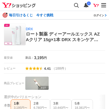
i
毎日引けるくじ 今すぐ挑戦
ログイン
DRX
ロート製薬 ディーアールエックス AZ
Aクリア 15g×1本 DRX スキンケアク
リーム
3,195
最安値
新品：
円
（
188
件
）
レビュー
4.41
商品プレビュー
0:27
選択中のバリエーション
1本
2本
3本
5本
本数
3,195
円〜
6,780
円〜
10,440
円〜
18,381
円〜