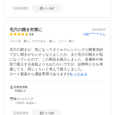
中でほぼ気になりません。

違反報告
いいね
2
これからも使いつづけたい商品です。
毛穴の開き対策に
2024/08/18
wgk********
さん
5.0
つけ心地
：
良い
のびの良さ
：
良い
コスパ
：
良い
毛穴の開きが、気になってオイルクレンジングと酵素洗顔
で少し開きがちいさくなりましたが、まだ毛穴の開きが気
になっていたので、この商品を購入しました。皮膚科や病
院で購入する金額よりもおたかいですが、診察料とかを考
慮しても、同じくらいと考えて購入しました。

ロート製薬から通販専用でありますが、こちらの方がお値
もっとみる
打ちなので、次回もこちらで購入したあと思います

まだ、一日使っただけですが、保湿して乳液の後に塗布し
投稿者情報
ましたが痛み、かゆみもなく、毛穴が小さくなったように
60歳以上
感じました

これから、毎日使用して効果が楽しみです
購入したストア
これがいちばん
違反報告
いいね
6