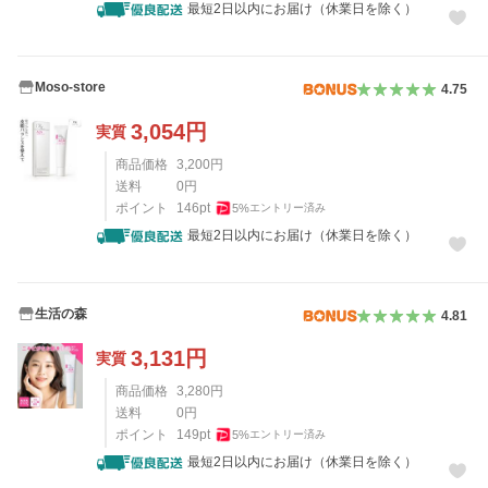
最短2日以内にお届け（休業日を除く）
Moso-store
4.75
3,054
円
実質
商品価格
3,200
円
送料
0
円
ポイント
146
pt
5
%
エントリー済み
最短2日以内にお届け（休業日を除く）
生活の森
4.81
3,131
円
実質
商品価格
3,280
円
送料
0
円
ポイント
149
pt
5
%
エントリー済み
最短2日以内にお届け（休業日を除く）