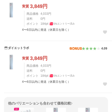
3,849
円
実質
商品価格
4,033
円
送料
0
円
ポイント
184
pt
5
%
エントリー済み
4〜6日以内に発送（休業日を除く）
ダイエットラボ
4.09
3,849
円
実質
商品価格
4,033
円
送料
0
円
ポイント
184
pt
5
%
エントリー済み
4〜6日以内に発送（休業日を除く）
他のバリエーションも合わせて価格比較