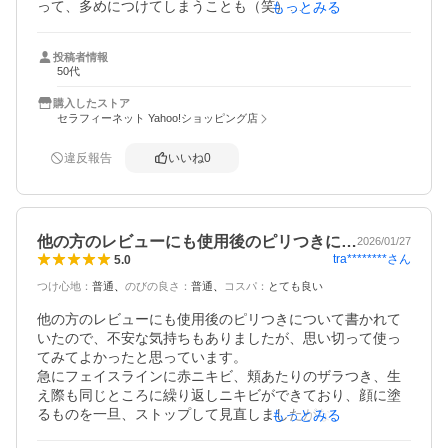
って、多めにつけてしまうことも（笑）

もっとみる
伸びは良くありませんが、塗り込むと言うより、指でトン
トンと毛穴に馴染ませる様に塗布してます。

投稿者情報
ビタミンCとの併用も効果的とあったのでメラノCCを試し
50代
てみるものの、ベタつきと痒みのため、寝ている間に掻き
むしって悪化することがあったので、今は抗炎症効果のあ
購入したストア
る化粧水の後に塗布し、上から同じく抗炎症効果のあるジ
セラフィーネット Yahoo!ショッピング店
ェルで蓋をする感じで使ってます。

クリニックより割高ですが、時間と手間を考えるとリピ必
違反報告
いいね
0
須です。
他の方のレビューにも使用後のピリつきに…
2026/01/27
tra********
さん
5.0
つけ心地
：
普通
のびの良さ
：
普通
コスパ
：
とても良い
他の方のレビューにも使用後のピリつきについて書かれて
いたので、不安な気持ちもありましたが、思い切って使っ
てみてよかったと思っています。

急にフェイスラインに赤ニキビ、頬あたりのザラつき、生
え際も同じところに繰り返しニキビができており、顔に塗
るものを一旦、ストップして見直しましたがなかなか結果
もっとみる
はでず…途方に暮れておりましたが、このクリーム一本