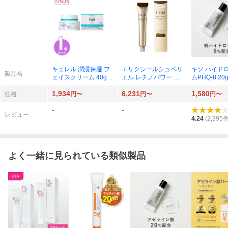
キュレル 潤浸保湿 フ
エリクシールシュペリ
キソ ハイド
製品名
ェイスクリーム 40g×
エル レチノパワー リ
ムPHQ-8 20g 
1個（医薬部外品）
ンクルクリームba L
8
1,934
6,231
1,580
つけかえ用 22g×1本
価格
円〜
円〜
円〜
-
-
レビュー
4.24
(
2,395
件
よく一緒に見られている類似製品