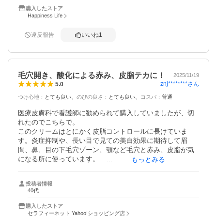
で、全て解決してくれました。使い始めた頃はかなりピリ
購入したストア
ピリしており、痛痒い感じが1時間後までありましたが、肌
Happiness Life
が整ってくるとピリつきもへりました。柔らかめのクリー
ムで塗りたての時はしっとりとしています。しばらく経つ
違反報告
いいね
1
とサラッとした手触りになり、不快感なく使いやすいの
で、またリピしたいと思います。
毛穴開き、酸化による赤み、皮脂テカに！
2025/11/19
znj********
さん
5.0
つけ心地
：
とても良い
のびの良さ
：
とても良い
コスパ
：
普通
医療皮膚科で看護師に勧められて購入していましたが、切
れたのでこちらで。

このクリームはとにかく皮脂コントロールに長けていま
す。炎症抑制や、長い目で見ての美白効果に期待して眉
間、鼻、目の下毛穴ゾーン、顎など毛穴と赤み、皮脂が気
になる所に使っています。　

もっとみる
2ヶ月持つかな。

投稿者情報
毛穴がかなり目立ちやすい肌質で極端なドライ系オイリー
40代
スキン。塗らないと皮脂が過剰にでるため、欠かせませ
ん。人によって酸ですので、ピリツキが出ますが使い続け
購入したストア
るうちに少なくなる方がほとんどのよう。私は2年ほど使用
セラフィーネット Yahoo!ショッピング店