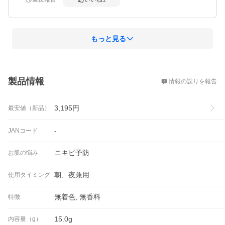
が、思ったよりつまりなどは気になりませんでした。即リ
ピートで購入いたします。
もっと見る
概要
製品情報
情報の誤りを報告
3,195
円
最安値（新品）
-
JANコード
ニキビ予防
お肌の悩み
朝、夜兼用
使用タイミング
無着色, 無香料
特徴
15.0g
内容量（g）