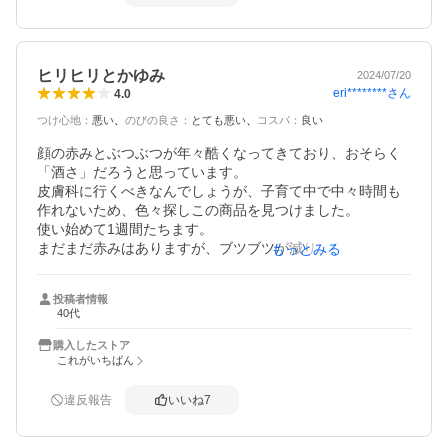
ヒリヒリとかゆみ
2024/07/20
eri********
さん
4.0
つけ心地
：
悪い
のびの良さ
：
とても悪い
コスパ
：
良い
顔の赤みとぶつぶつが年々酷くなってきており、おそらく
「酒さ」だろうと思っています。

皮膚科に行くべきなんでしょうが、子育て中で中々時間も
作れないため、色々探しこの商品を見つけました。

使い始めて1週間たちます。

まだまだ赤みはありますが、ブツブツが減り、新たな吹出
もっとみる
物も出没せず効果が出てきたのかな？と思っています。

塗ってまもなくすると痒みとヒリヒリ感が数分続きます。
投稿者情報
説明書にも記載があったので不安はありませんでした。

40代
日に日にその時間も減ってきているように思います。

後は赤みが無くなるのを祈るのみ
購入したストア
これがいちばん
違反報告
いいね
7