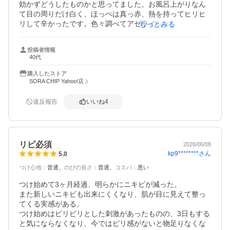
効かずどうしたものかと思ってました。お風呂上がりなん
て目の周りだけ白く、ほっぺは真っ赤、熱を持ってヒリヒ
リして辛かったです。色々調べてアゼラインサンがいいと
もっとみる
知り、試しにこちらを買ってつけてみました。

これは付けたらしばらくはピリピリします。他の方もかか
投稿者情報
れているのと同じだなー我慢しなきゃと思い、家事をして
40代
いるうちにピリピリ感は治まってきて寝る頃には全くない
です。

購入したストア
数週間後驚いたことに見事にこの赤みは治り、元の人間の
SORA CHIP Yahoo!店
肌色に生まれ変わりました。

本当に感謝です！またリピすると思います。いや、絶対リ
違反報告
いいね
4
ピします！もうこれなしでは私は人間の肌でいられないで
す。ありがとう^ ^
リピ必須
2026/06/08
kp9********
さん
5.0
つけ心地
：
普通
のびの良さ
：
普通
コスパ
：
悪い
つけ始めて3ヶ月経過、明らかにニキビが減った。

また新しいニキビも出来にくくなり、肌が目に見えて整っ
てくる実感がある。

つけ始めはピリピリとした刺激があったものの、3日もする
と気にならなくなり、今ではピリ感がないと物足りなくな