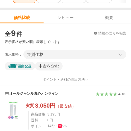
レビュー
概要
価格比較
価格比較
9
全
件
情報の誤りを報告
表示価格が安い順に表示しています
実質価格
表示価格：
中古を含む
ポイント・送料の算出方法
オールジャンル真心オンライン
4.76
3,050
円
実質
（最安値）
商品価格
3,195
円
送料
0
円
ポイント
145
pt
5
%