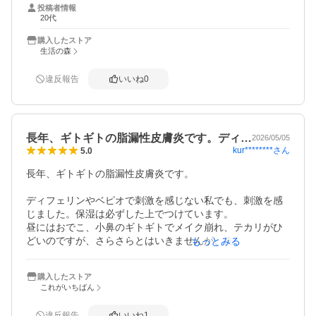
投稿者情報
20代
購入したストア
生活の森
違反報告
いいね
0
長年、ギトギトの脂漏性皮膚炎です。ディ…
2026/05/05
kur********
さん
5.0
長年、ギトギトの脂漏性皮膚炎です。

ディフェリンやベピオで刺激を感じない私でも、刺激を感
じました。保湿は必ずした上でつけています。

昼にはおでこ、小鼻のギトギトでメイク崩れ、テカリがひ
どいのですが、さらさらとはいきませんが、皮脂が減って
もっとみる
いる感じがあります！

購入したストア
私は一週間程度で効果を感じました。

これがいちばん
毛穴が詰まりやすいのでクリームは懸念していたのです
違反報告
いいね
1