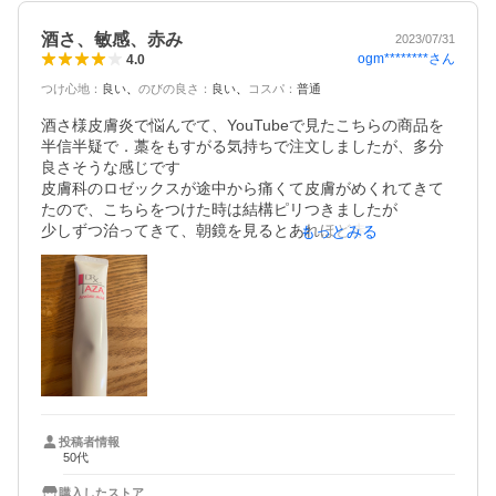
酒さ、敏感、赤み
2023/07/31
ogm********
さん
4.0
つけ心地
：
良い
のびの良さ
：
良い
コスパ
：
普通
酒さ様皮膚炎で悩んでて、YouTubeで見たこちらの商品を
半信半疑で．藁をもすがる気持ちで注文しましたが、多分
良さそうな感じです

皮膚科のロゼックスが途中から痛くて皮膚がめくれてきて
たので、こちらをつけた時は結構ピリつきましたが

少しずつ治ってきて、朝鏡を見るとあれほど赤みがあった
もっとみる
のに、半分くらいになってました、今朝もローション後塗
りましたが全くピリピリ感もなく

しっとりとして、いい感じです。

私の様に乾燥肌で敏感な方には、こちらのAZAクリアおす
すめします
投稿者情報
50代
購入したストア