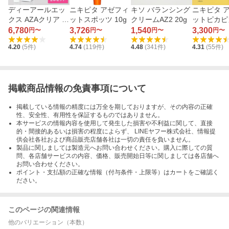
ディーアールエッ
ニキピタ アゼフィ
キソ バランシング
ニキピタ 
クス AZAクリア 1
ットスポッツ 10g
クリームAZ2 20g
ットピカピ
5g×2本
ーム 30g
6,780
3,726
1,540
3,300
円〜
円〜
円〜
円〜
4.20
(
5
件)
4.74
(
119
件)
4.48
(
341
件)
4.31
(
55
件)
掲載商品情報の免責事項について
掲載している情報の精度には万全を期しておりますが、その内容の正確
性、安全性、有用性を保証するものではありません。
本サービスの情報内容を使用して発生した損害や不利益に関して、直接
的・間接的あるいは損害の程度によらず、 LINEヤフー株式会社、情報提
供会社各社および商品販売店舗各社は一切の責任を負いません。
製品に関しましては製造元へお問い合わせください。購入に際しての質
問、各店舗サービスの内容、価格、販売開始日等に関しましては各店舗へ
お問い合わせください。
ポイント・支払額の正確な情報（付与条件・上限等）はカートをご確認く
ださい。
このページの関連情報
他のバリエーション（本数）