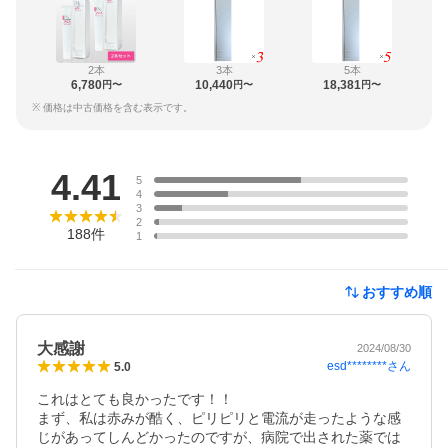
2本
3本
5本
6,780
10,440
18,381
円〜
円〜
円〜
※ 価格は中古価格を含む表示です。
レビュー
4.41
5
4
3
2
188
件
1
おすすめ順
大感謝
2024/08/30
esd********
さん
5.0
これはとても良かったです！！

まず、私は赤みが酷く、ピリピリと電流が走ったような感
じがあってしんどかったのですが、病院で出された薬では