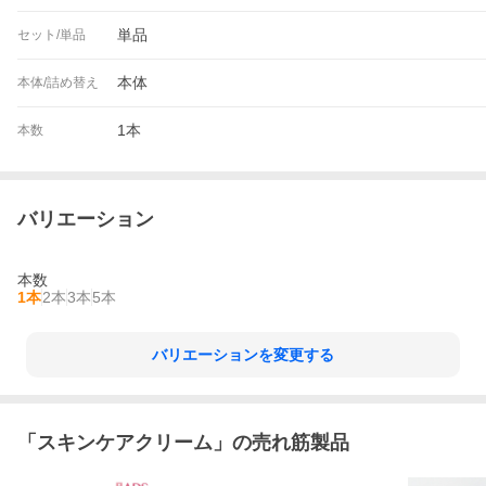
単品
セット/単品
本体
本体/詰め替え
1本
本数
バリエーション
本数
1本
2本
3本
5本
バリエーションを変更する
「
スキンケアクリーム
」の売れ筋製品