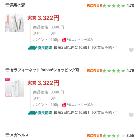
美容の森
4.78
3,322
円
実質
商品価格
3,480
円
送料
0
円
ポイント
158
pt
5
%
エントリー済み
最短2日以内にお届け（休業日を除く）
セラフィーネット Yahoo!ショッピング店
4.79
3,322
円
実質
商品価格
3,480
円
送料
0
円
ポイント
158
pt
5
%
エントリー済み
最短2日以内にお届け（休業日を除く）
メガヘルス
3.55