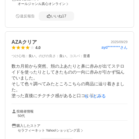
オールジャンル真心オンライン
違反報告
いいね
17
AZAクリア
2025/09/29
ayd********
さん
4.0
つけ心地
：
良い
のびの良さ
：
良い
コスパ
：
普通
数カ月前から突然、頬の上あたりと鼻に赤みが出てステロ
イドを使ったりとしてきたものの一向に赤みが引かず悩ん
でいました。

そして色々調べてみたところこちらの商品に辿り着きまし
た。

塗った直後にチクチク感があると口コミ等に書かれてあっ
もっとみる
たのでちょっと気になってはいたものの私はさほどのチク
チク感ではありませんでした。

投稿者情報
まだ使用して間もないので効果のほどはわかりませんがし
50代
ばらく使ってみます。赤みが引いて良くなった、と書かれ
てあったので良くなったら嬉しいです。
購入したストア
セラフィーネット Yahoo!ショッピング店