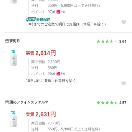
送料
550
円
（
5,980
円以上で送料無料）
ポイント
97
pt
5
%
13時までのご注文で明日にお届け（休業日を除く）
夢海月
3.64
2,614
円
実質
商品価格
2,130
円
送料
580
円
ポイント
96
pt
5
%
10日以内に発送（休業日を除く）
薬のファインズファルマ
4.57
2,631
円
実質
商品価格
2,179
円
送料
550
円
（
5,980
円以上で送料無料）