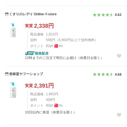
くすりのレデイ Online-Y-store
4.62
2,338
円
実質
商品価格
1,822
円
送料
598
円
（
5,900
円以上で送料無料）
ポイント
82
pt
5
%
12時までのご注文で明日にお届け（休業日を除く）
杏林堂ヤフーショップ
4.68
2,391
円
実質
商品価格
1,983
円
送料
498
円
ポイント
90
pt
5
%
10日以内に発送（休業日を除く）