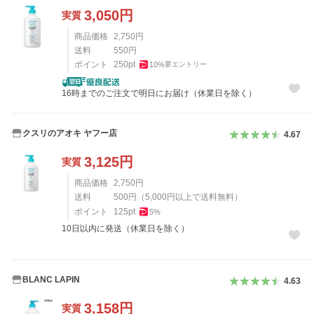
3,050
円
実質
商品価格
2,750
円
送料
550
円
ポイント
250
pt
10
%
要エントリー
16時までのご注文で明日にお届け（休業日を除く）
クスリのアオキ ヤフー店
4.67
3,125
円
実質
商品価格
2,750
円
送料
500
円
（
5,000
円以上で送料無料）
ポイント
125
pt
5
%
10日以内に発送（休業日を除く）
BLANC LAPIN
4.63
3,158
円
実質