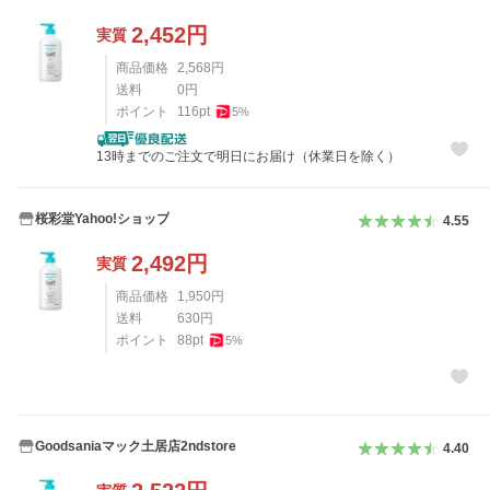
2,452
円
実質
商品価格
2,568
円
送料
0
円
ポイント
116
pt
5
%
13時までのご注文で明日にお届け（休業日を除く）
桜彩堂Yahoo!ショップ
4.55
2,492
円
実質
商品価格
1,950
円
送料
630
円
ポイント
88
pt
5
%
Goodsaniaマック土居店2ndstore
4.40