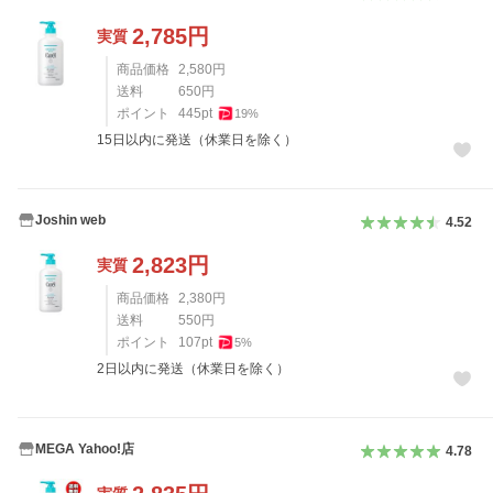
2,785
円
実質
商品価格
2,580
円
送料
650
円
ポイント
445
pt
19
%
15日以内に発送（休業日を除く）
Joshin web
4.52
2,823
円
実質
商品価格
2,380
円
送料
550
円
ポイント
107
pt
5
%
2日以内に発送（休業日を除く）
MEGA Yahoo!店
4.78