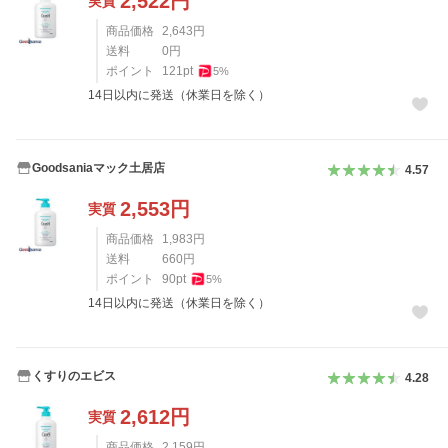
2,522
円
実質
商品価格
2,643
円
送料
0
円
ポイント
121
pt
5
%
14日以内に発送（休業日を除く）
Goodsaniaマック土居店
4.57
2,553
円
実質
商品価格
1,983
円
送料
660
円
ポイント
90
pt
5
%
14日以内に発送（休業日を除く）
くすりのエビス
4.28
2,612
円
実質
商品価格
2,159
円