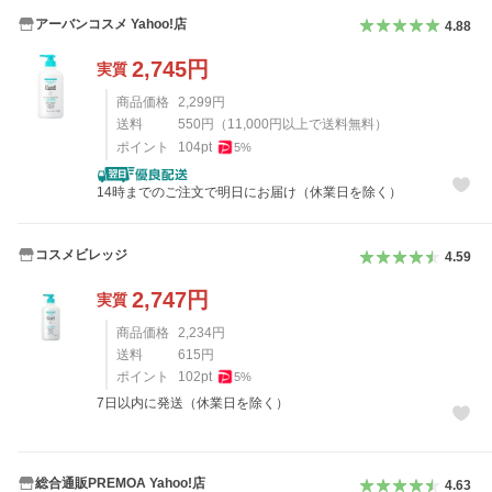
アーバンコスメ Yahoo!店
4.88
2,745
円
実質
商品価格
2,299
円
送料
550
円
（
11,000
円以上で送料無料）
ポイント
104
pt
5
%
14時までのご注文で明日にお届け（休業日を除く）
コスメビレッジ
4.59
2,747
円
実質
商品価格
2,234
円
送料
615
円
ポイント
102
pt
5
%
7日以内に発送（休業日を除く）
総合通販PREMOA Yahoo!店
4.63