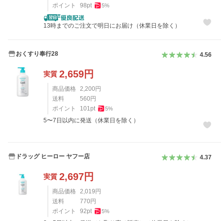
ポイント
98
pt
5
%
13時までのご注文で明日にお届け（休業日を除く）
おくすり奉行28
4.56
2,659
円
実質
商品価格
2,200
円
送料
560
円
ポイント
101
pt
5
%
5〜7日以内に発送（休業日を除く）
ドラッグ ヒーロー ヤフー店
4.37
2,697
円
実質
商品価格
2,019
円
送料
770
円
ポイント
92
pt
5
%