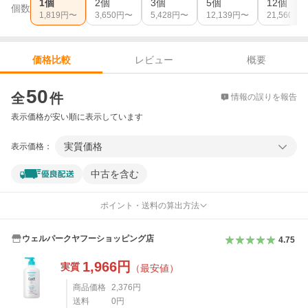
1個
2個
3個
5個
12個
個数
1,819
円〜
3,650
円〜
5,428
円〜
12,139
円〜
21,560
円
レビュー
概要
価格比較
価格比較
50
全
件
情報の誤りを報告
表示価格が安い順に表示しています
実質価格
表示価格：
中古を含む
ポイント・送料の算出方法
ウェルパークヤフーショッピング店
4.75
1,966
円
実質
（最安値）
商品価格
2,376
円
送料
0
円