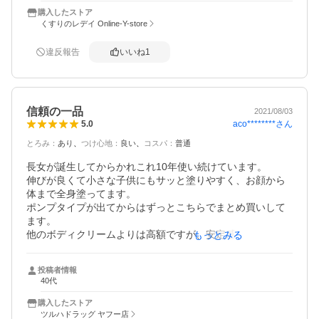
いです。
購入したストア
くすりのレデイ Online-Y-store
違反報告
いいね
1
信頼の一品
2021/08/03
aco********
さん
5.0
とろみ
：
あり
つけ心地
：
良い
コスパ
：
普通
長女が誕生してからかれこれ10年使い続けています。

伸びが良くて小さな子供にもサッと塗りやすく、お顔から
体まで全身塗ってます。

ポンプタイプが出てからはずっとこちらでまとめ買いして
ます。

他のボディクリームよりは高額ですが、安定感、信頼感が
もっとみる
違いますので、やっぱりやめれません。

次女がアトピーっぽくて、体をかきむしっていたのです
投稿者情報
が、病院のステロイドとうまく使い分けながら根気よくキ
40代
ュレルを塗り続けていたら、皮膚の状態がずいぶん良くな
って、全身痒いって事がなくなりました。これからもずっ
購入したストア
と使い続けたいです。
ツルハドラッグ ヤフー店