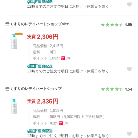
12時までのご注文で明日にお届け（休業日を除く）
くすりのレデイハートショップnice
4.65
2,306
円
実質
商品価格
2,415
円
送料
0
円
ポイント
109
pt
5
%
12時までのご注文で明日にお届け（休業日を除く）
くすりのレデイハートショップ
4.54
2,335
円
実質
商品価格
1,819
円
送料
598
円
（
5,900
円以上で送料無料）
ポイント
82
pt
5
%
12時までのご注文で明日にお届け（休業日を除く）