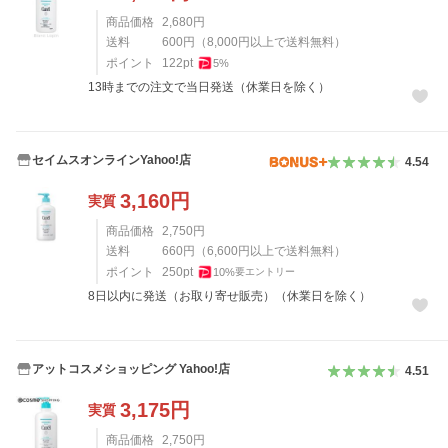
商品価格
2,680
円
送料
600
円
（
8,000
円以上で送料無料）
ポイント
122
pt
5
%
13時までの注文で当日発送（休業日を除く）
セイムスオンラインYahoo!店
4.54
3,160
円
実質
商品価格
2,750
円
送料
660
円
（
6,600
円以上で送料無料）
ポイント
250
pt
10
%
要エントリー
8日以内に発送（お取り寄せ販売）（休業日を除く）
アットコスメショッピング Yahoo!店
4.51
3,175
円
実質
商品価格
2,750
円