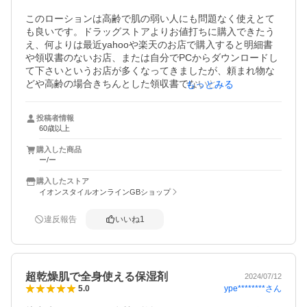
このローションは高齢で肌の弱い人にも問題なく使えとて
も良いです。ドラッグストアよりお値打ちに購入できたう
え、何よりは最近yahooや楽天のお店で購入すると明細書
や領収書のないお店、または自分でPCからダウンロードし
て下さいというお店が多くなってきましたが、頼まれ物な
どや高齢の場合きちんとした領収書でないといけない場合
もっとみる
があります。こちらのイオンスタイルオンラインショップ
GBショップさんは後から郵便で領収書を送って下さり大変
投稿者情報
助かります。オンラインの時代とは言え、まだ紙の領収
60歳以上
書、明細書を必要とする人や、また私の周りでもダウンロ
ードで自分で印刷ができない、またはプリンターを持って
購入した商品
ー/ー
いないシニア、高齢者が多くいます。これからこちらでお
買い物したいと思います。
購入したストア
イオンスタイルオンラインGBショップ
違反報告
いいね
1
超乾燥肌で全身使える保湿剤
2024/07/12
ype********
さん
5.0