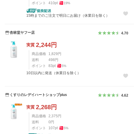
ポイント
410
pt
19
%
15時までのご注文で明日にお届け（休業日を除く）
杏林堂ヤフー店
4.70
2,244
円
実質
商品価格
1,829
円
送料
498
円
ポイント
83
pt
5
%
10日以内に発送（休業日を除く）
くすりのレデイハートショップplus
4.62
2,268
円
実質
商品価格
2,375
円
送料
0
円
ポイント
107
pt
5
%