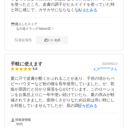
を使ったところ、皮膚の調子がヒルドイドを使っていた時
と同じ感じで、カサカサにならなくなりました。コスパも
もっとみる
ヒルドイドより多少安く、ケチケチつけなくてよいです。
ヒルドイドローションより長持ちするし、コスパもいいし
購入したストア
皮膚科に通う回数も少なくなって嬉しい限りです。

なの花ドラッグYahoo!店
ただ肌に関しては人それぞれで、必ず私と同じだとは限り
ませので……。
違反報告
いいね
5
手軽に使えます
2024/05/13
y_s********
さん
5.0
夏に汗で皮膚が酷くかぶれることがあり、子供の頃からベ
ビーパウダーなど粉の物を長年使用していました。が、乾
燥が原因だと分かり保湿を心がけています。このローショ
ンをお風呂上りに一年中使い続けていたら、夏の痒みが軽
減されてきました。面倒くさがりなため以前は痒い時にし
か対処していませんでしたが、肌の調子が悪くならないよ
もっとみる
う少し気を付ければ、皮膚科に行かなくても大丈夫と実感
しました。今のところ自分にはキュレルが合っていると分
投稿者情報
かったので、これからも使い続けるつもりです。ポンプタ
50代
イプは手軽に使え、伸びの良いローションなので使いやす