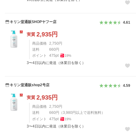
キリン堂通販SHOPヤフー店
4.61
2,935
円
実質
商品価格
2,750
円
送料
660
円
ポイント
475
pt
19
%
3〜4日以内に発送（休業日を除く）
キリン堂通販shop2号店
4.59
2,935
円
実質
商品価格
2,750
円
送料
660
円
（
3,980
円以上で送料無料）
ポイント
475
pt
19
%
3〜4日以内に発送（休業日を除く）