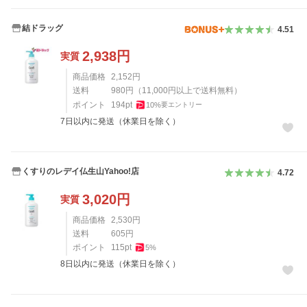
結ドラッグ
4.51
2,938
円
実質
商品価格
2,152
円
送料
980
円
（
11,000
円以上で送料無料）
ポイント
194
pt
10
%
要エントリー
7日以内に発送（休業日を除く）
くすりのレデイ仏生山Yahoo!店
4.72
3,020
円
実質
商品価格
2,530
円
送料
605
円
ポイント
115
pt
5
%
8日以内に発送（休業日を除く）