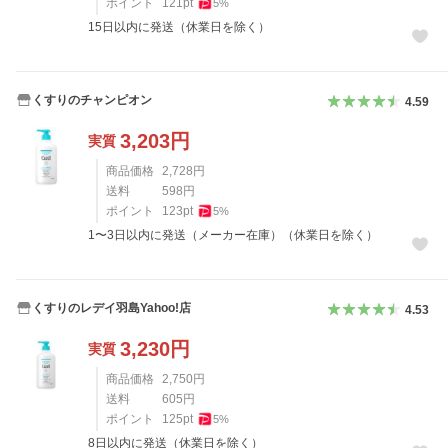
ポイント
121
pt
5
%
15日以内に発送（休業日を除く）
くすりのチャンピオン
4.59
3,203
円
実質
商品価格
2,728
円
送料
598
円
ポイント
123
pt
5
%
1〜3日以内に発送（メーカー在庫）（休業日を除く）
くすりのレデイ羽島Yahoo!店
4.53
3,230
円
実質
商品価格
2,750
円
送料
605
円
ポイント
125
pt
5
%
8日以内に発送（休業日を除く）