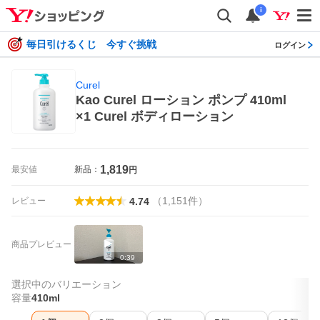
i
毎日引けるくじ 今すぐ挑戦
ログイン
Curel
Kao Curel ローション ポンプ 410ml
×1 Curel ボディローション
1,819
最安値
新品：
円
（
1,151
件
）
レビュー
4.74
商品プレビュー
0:39
選択中のバリエーション
容量
410ml