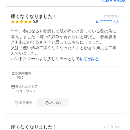
痒くなくなりました！
2021/11/17
ich********
さん
5.0
昨年、冬になると乾燥して肌が痒いと言っている父の為に
購入しました。匂いの好みが合わないと嫌だし、敏感肌用
ともあるので良さそうと思ってこちらにしました。

父は「使い始めて痒くなくなった！」とかなり満足して喜
んでいました。

ハンドクリームより少しサラッとしていて伸びがいいで
もっとみる
す。顔に付ける乳液よりは濃い感じ。これは商品で違うと
思うから一概には言えませんが。

投稿者情報
40代
父は毎晩入浴後に足や腕に塗っていますが、大体ひと冬で
使いきる感じみたいです。なので今回は今年用のリピート
購入したストア
買いです。

ベストワン
自分用もかいましたが私は使い切ることが出来ず去年のを
使ったら無香料とは言え少し匂いが変わっていて、変質し
違反報告
いいね
1
てしまった様です。付けても特に問題は無さそうですが辞
めた方がいいのかな？と思いつつ使っています。
痒くなくなりました！
2021/11/17