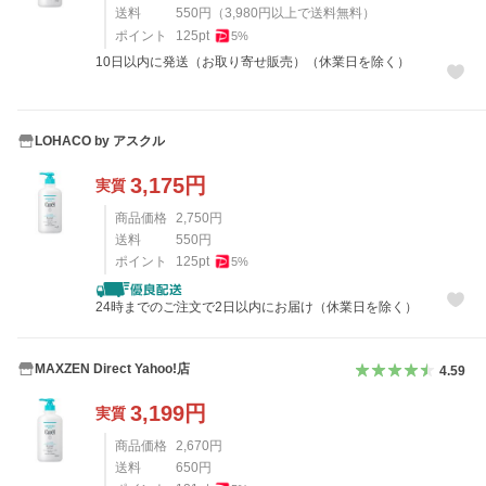
送料
550
円
（
3,980
円以上で送料無料）
ポイント
125
pt
5
%
10日以内に発送（お取り寄せ販売）（休業日を除く）
LOHACO by アスクル
3,175
円
実質
商品価格
2,750
円
送料
550
円
ポイント
125
pt
5
%
24時までのご注文で2日以内にお届け（休業日を除く）
MAXZEN Direct Yahoo!店
4.59
3,199
円
実質
商品価格
2,670
円
送料
650
円