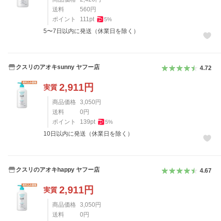
送料
560
円
ポイント
111
pt
5
%
5〜7日以内に発送（休業日を除く）
クスリのアオキsunny ヤフー店
4.72
2,911
円
実質
商品価格
3,050
円
送料
0
円
ポイント
139
pt
5
%
10日以内に発送（休業日を除く）
クスリのアオキhappy ヤフー店
4.67
2,911
円
実質
商品価格
3,050
円
送料
0
円