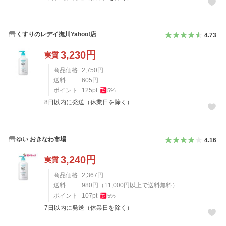
くすりのレデイ撫川Yahoo!店
4.73
3,230
円
実質
商品価格
2,750
円
送料
605
円
ポイント
125
pt
5
%
8日以内に発送（休業日を除く）
ゆい おきなわ市場
4.16
3,240
円
実質
商品価格
2,367
円
送料
980
円
（
11,000
円以上で送料無料）
ポイント
107
pt
5
%
7日以内に発送（休業日を除く）