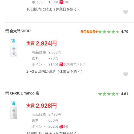
ポイント
139
pt
5
%
10日以内に発送（休業日を除く）
金太郎SHOP
4.70
2,924
円
実質
商品価格
2,368
円
送料
770
円
ポイント
214
pt
10
%
要エントリー
2〜3日以内に発送（休業日を除く）
XPRICE Yahoo!店
4.61
2,928
円
実質
商品価格
2,480
円
送料
650
円
ポイント
202
pt
9
%
15日以内に発送（休業日を除く）