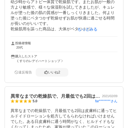
幼少時からアトピー体質で乾燥肌です。またお肌が一般の
方より敏感で、様々な保湿剤を試してきましたが、キュレ
ルが塗った後の肌の質感が一番しっくりきました。何より
塗った後にベタつかず乾燥せずお肌が快適に過ごせる時間
が長いのがいいです。

乾燥肌用を謳った商品は、大体がベタつき感が酷く何とな
もっとみる
く不快だったり、肌にすぐしみ込んで行き、またすぐ乾燥
してしまうなどが案外多くて、自分に合うものを探すのに
投稿者情報
一苦労しました。

20代
これを毎日全身に塗るのでそれなりに経済的に普段がかか
る中、こちらでまとめて購入するのがドラックストアやス
購入したストア
ーパーなどで特売で買うよりも断然お得🉐です。
くすりのレデイハートショップ
違反報告
いいね
2
異常なまでの乾燥肌で、月最低でも2回は…
2021/02/09
far********
さん
5.0
異常なまでの乾燥肌で、月最低でも2回は皮膚科に通ってヒ
ルドイドローションを処方してもらわなければいけません
でした。ある日皮膚科に通う時間がなく、ヒルドイドもな
くなってしまったため、家族が使っていたこのローション