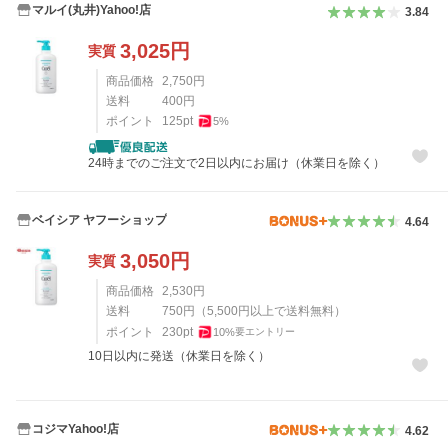
マルイ(丸井)Yahoo!店
3.84
3,025
円
実質
商品価格
2,750
円
送料
400
円
ポイント
125
pt
5
%
24時までのご注文で2日以内にお届け（休業日を除く）
ベイシア ヤフーショップ
4.64
3,050
円
実質
商品価格
2,530
円
送料
750
円
（
5,500
円以上で送料無料）
ポイント
230
pt
10
%
要エントリー
10日以内に発送（休業日を除く）
コジマYahoo!店
4.62