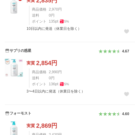
2,835
円
実質
商品価格
2,970
円
送料
0
円
ポイント
135
pt
5
%
10日以内に発送（休業日を除く）
サプリの惑星
4.67
2,854
円
実質
商品価格
2,990
円
送料
0
円
ポイント
136
pt
5
%
3〜4日以内に発送（休業日を除く）
フォーモスト
4.60
2,869
円
実質
商品価格
2,420
円