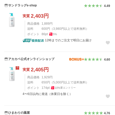
サンドラッグe-shop
4.49
2,403
円
実質
商品価格
1,889
円
送料
600
円
（
3,980
円以上で送料無料）
ポイント
86
pt
5
%
12時までのご注文で明日にお届け
アカカベ公式オンラインショップ
4.60
2,405
円
実質
商品価格
1,929
円
送料
650
円
（
5,000
円以上で送料無料）
ポイント
174
pt
10
%
要エントリー
4〜6日以内に発送（休業日を除く）
ひまわりの薬屋
4.76