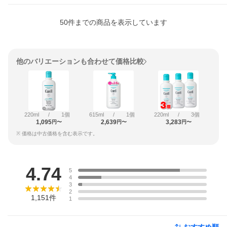
50
件までの商品を表示しています
他のバリエーションも合わせて価格比較
220ml
/
1個
615ml
/
1個
220ml
/
3個
1,095
2,639
3,283
円〜
円〜
円〜
※ 価格は中古価格を含む表示です。
レビュー
4.74
5
4
3
2
1,151
件
1
おすすめ順