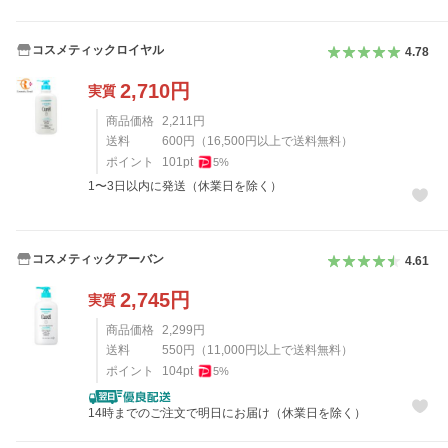
コスメティックロイヤル
4.78
2,710
円
実質
商品価格
2,211
円
送料
600
円
（
16,500
円以上で送料無料）
ポイント
101
pt
5
%
1〜3日以内に発送（休業日を除く）
コスメティックアーバン
4.61
2,745
円
実質
商品価格
2,299
円
送料
550
円
（
11,000
円以上で送料無料）
ポイント
104
pt
5
%
14時までのご注文で明日にお届け（休業日を除く）