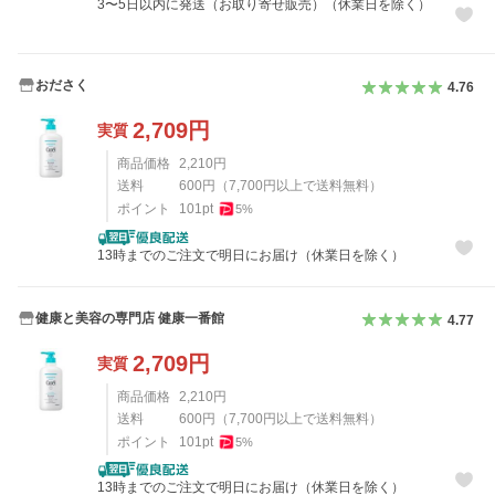
3〜5日以内に発送（お取り寄せ販売）（休業日を除く）
おださく
4.76
2,709
円
実質
商品価格
2,210
円
送料
600
円
（
7,700
円以上で送料無料）
ポイント
101
pt
5
%
13時までのご注文で明日にお届け（休業日を除く）
健康と美容の専門店 健康一番館
4.77
2,709
円
実質
商品価格
2,210
円
送料
600
円
（
7,700
円以上で送料無料）
ポイント
101
pt
5
%
13時までのご注文で明日にお届け（休業日を除く）