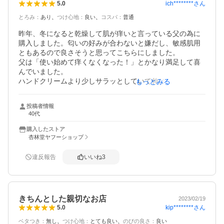
ich********
さん
5.0
とろみ
：
あり
つけ心地
：
良い
コスパ
：
普通
昨年、冬になると乾燥して肌が痒いと言っている父の為に
購入しました。匂いの好みが合わないと嫌だし、敏感肌用
ともあるので良さそうと思ってこちらにしました。

父は「使い始めて痒くなくなった！」とかなり満足して喜
んでいました。

ハンドクリームより少しサラッとしていて伸びがいいで
もっとみる
す。顔に付ける乳液よりは濃い感じ。これは商品で違うと
思うから一概には言えませんが。

投稿者情報
40代
父は毎晩入浴後に足や腕に塗っていますが、大体ひと冬で
使いきる感じみたいです。なので今回は今年用のリピート
購入したストア
買いです。

杏林堂ヤフーショップ
自分用もかいましたが私は使い切ることが出来ず去年のを
使ったら無香料とは言え少し匂いが変わっていて、変質し
違反報告
いいね
3
てしまった様です。付けても特に問題は無さそうですが辞
めた方がいいのかな？と思いつつ使っています。
きちんとした親切なお店
2023/02/19
kip********
さん
5.0
ベタつき
：
無し
つけ心地
：
とても良い
のびの良さ
：
良い