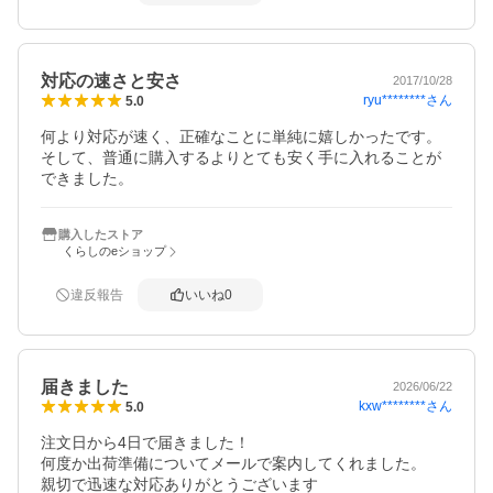
対応の速さと安さ
2017/10/28
ryu********
さん
5.0
何より対応が速く、正確なことに単純に嬉しかったです。
そして、普通に購入するよりとても安く手に入れることが
できました。
購入したストア
くらしのeショップ
違反報告
いいね
0
届きました
2026/06/22
kxw********
さん
5.0
注文日から4日で届きました！

何度か出荷準備についてメールで案内してくれました。
