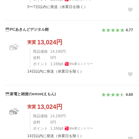
5〜7日以内に発送（休業日を除く）
PCあきんどデジタル館
4.77
13,024
円
実質
商品価格
14,190
円
送料
0
円
ポイント
1,166
pt
9
%
要エントリー
14日以内に発送（休業日を除く）
家電と雑貨のemon(えもん)
4.60
13,024
円
実質
商品価格
14,190
円
送料
0
円
ポイント
1,166
pt
9
%
要エントリー
14日以内に発送（休業日を除く）