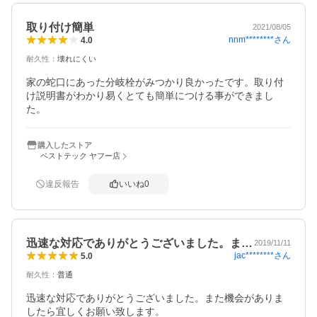
取り付け簡単
2021/08/05
nnm********
さん
4.0
耐久性
：
壊れにくい
家の蛇口にあった分岐栓がみつかり良かったです。取り付
け説明書がわかり易くとても簡単につける事ができまし
た。
購入したストア
ベストテック ヤフー店
違反報告
いいね
0
迅速な対応でありがとうございました。ま…
2019/11/11
jac********
さん
5.0
耐久性
：
普通
迅速な対応でありがとうございました。また機会がありま
したら宜しくお願い致します。