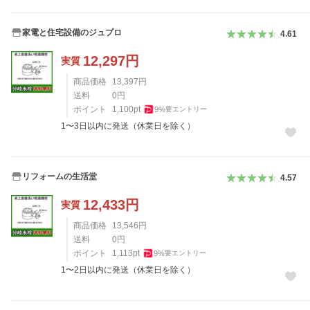
家電と住宅設備のジュプロ
4.61
12,297
円
実質
商品価格
13,397
円
送料
0
円
ポイント
1,100
pt
9
%
要エントリー
1〜3日以内に発送（休業日を除く）
リフォームの生活堂
4.57
12,433
円
実質
商品価格
13,546
円
送料
0
円
ポイント
1,113
pt
9
%
要エントリー
1〜2日以内に発送（休業日を除く）