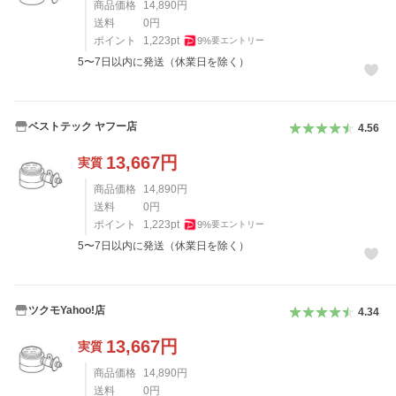
商品価格
14,890
円
送料
0
円
ポイント
1,223
pt
9
%
要エントリー
5〜7日以内に発送（休業日を除く）
ベストテック ヤフー店
4.56
13,667
円
実質
商品価格
14,890
円
送料
0
円
ポイント
1,223
pt
9
%
要エントリー
5〜7日以内に発送（休業日を除く）
ツクモYahoo!店
4.34
13,667
円
実質
商品価格
14,890
円
送料
0
円