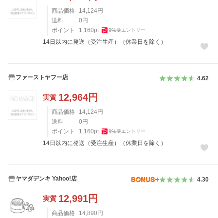
商品価格
14,124
円
送料
0
円
ポイント
1,160
pt
9
%
要エントリー
14日以内に発送（受注生産）（休業日を除く）
ファーストヤフー店
4.62
12,964
円
実質
商品価格
14,124
円
送料
0
円
ポイント
1,160
pt
9
%
要エントリー
14日以内に発送（受注生産）（休業日を除く）
ヤマダデンキ Yahoo!店
4.30
12,991
円
実質
商品価格
14,890
円