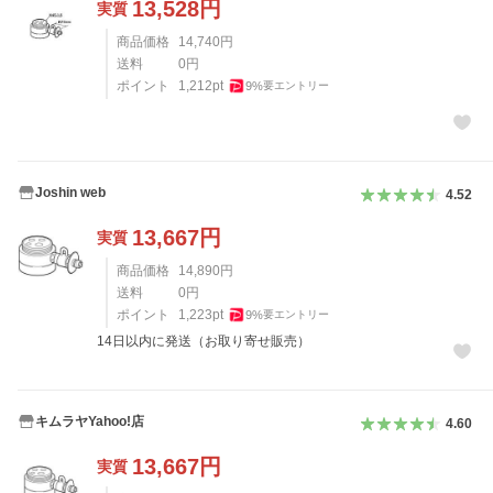
13,528
円
実質
商品価格
14,740
円
送料
0
円
ポイント
1,212
pt
9
%
要エントリー
Joshin web
4.52
13,667
円
実質
商品価格
14,890
円
送料
0
円
ポイント
1,223
pt
9
%
要エントリー
14日以内に発送（お取り寄せ販売）
キムラヤYahoo!店
4.60
13,667
円
実質