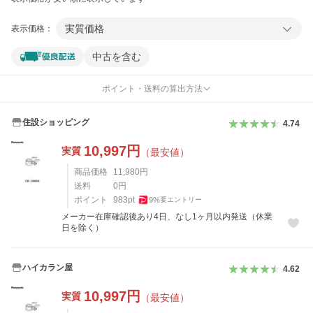
実質価格
表示価格：
中古を含む
ポイント・送料の算出方法
住設ショッピング
4.74
10,997
円
実質
（最安値）
商品価格
11,980
円
送料
0
円
ポイント
983
pt
9
%
要エントリー
メーカー在庫確認後あり4日、なし1ヶ月以内発送（休業
日を除く）
ハイカラン屋
4.62
10,997
円
実質
（最安値）