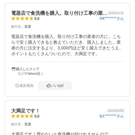
電器店で食洗機を購入。取り付け工事の業…
2020/11/11
hik********
さん
5.0
耐久性
：
普通
電器店で食洗機を購入。取り付け工事の業者の方に、こち
らで安く購入できると教えていただき、購入しました。業
者の方に注文するより、3,000円ほど安く購入できたうえ、
ポイントもたくさんついたので、大満足です。
購入したストア
コジマYahoo!店
違反報告
いいね
0
大満足です！
2022/01/03
ty1********
さん
5.0
耐久性
：
普通
大満足です！買わないと食洗機が付けれませんので
