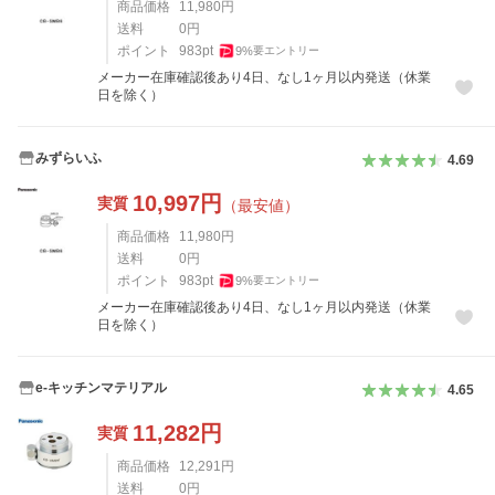
商品価格
11,980
円
送料
0
円
ポイント
983
pt
9
%
要エントリー
メーカー在庫確認後あり4日、なし1ヶ月以内発送（休業
日を除く）
みずらいふ
4.69
10,997
円
実質
（最安値）
商品価格
11,980
円
送料
0
円
ポイント
983
pt
9
%
要エントリー
メーカー在庫確認後あり4日、なし1ヶ月以内発送（休業
日を除く）
e-キッチンマテリアル
4.65
11,282
円
実質
商品価格
12,291
円
送料
0
円