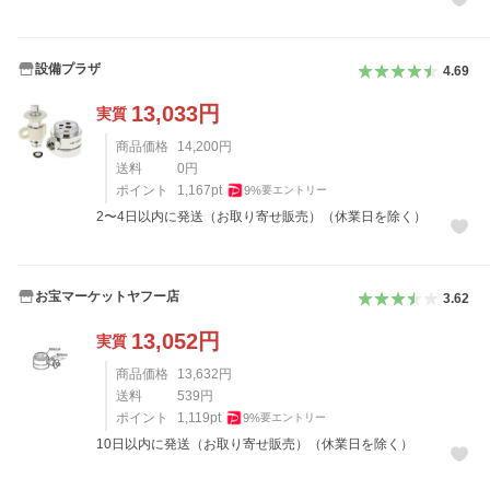
設備プラザ
4.69
13,033
円
実質
商品価格
14,200
円
送料
0
円
ポイント
1,167
pt
9
%
要エントリー
2〜4日以内に発送（お取り寄せ販売）（休業日を除く）
お宝マーケットヤフー店
3.62
13,052
円
実質
商品価格
13,632
円
送料
539
円
ポイント
1,119
pt
9
%
要エントリー
10日以内に発送（お取り寄せ販売）（休業日を除く）