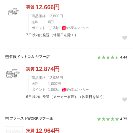
12,666
円
実質
商品価格
13,800
円
送料
0
円
ポイント
1,134
pt
9
%
要エントリー
7日以内に発送（休業日を除く）
住設ドットコム ヤフー店
4.44
12,874
円
実質
商品価格
12,936
円
送料
1,000
円
ポイント
1,062
pt
9
%
要エントリー
6日以内に発送（メーカー在庫）（休業日を除く）
ファーストWORKヤフー店
4.75
12,964
円
実質