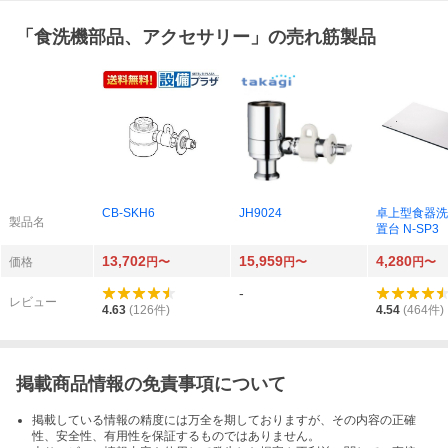
「
食洗機部品、アクセサリー
」の売れ筋製品
CB-SKH6
JH9024
卓上型食器洗
製品名
置台 N-SP3
13,702
15,959
4,280
価格
円〜
円〜
円〜
-
レビュー
4.63
(
126
件)
4.54
(
464
件)
掲載商品情報の免責事項について
掲載している情報の精度には万全を期しておりますが、その内容の正確
性、安全性、有用性を保証するものではありません。