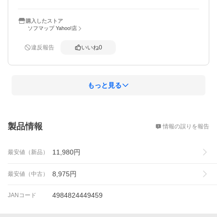
購入したストア
ソフマップ Yahoo!店
違反報告
いいね
0
もっと見る
概要
製品情報
情報の誤りを報告
11,980
円
最安値（新品）
8,975
円
最安値（中古）
4984824449459
JANコード