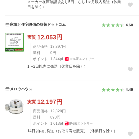
メーカー在庫確認後あり5日、なし1ヶ月以内発送（休業
日を除く）
家電と住宅設備の取替ドットコム
4.60
12,053
円
実質
商品価格
13,397
円
送料
0
円
ポイント
1,344
pt
11
%
要エントリー
1〜2日以内に発送（休業日を除く）
メロウハウス
4.49
12,197
円
実質
商品価格
12,320
円
送料
890
円
ポイント
1,013
pt
9
%
要エントリー
14日以内に発送（お取り寄せ販売）（休業日を除く）