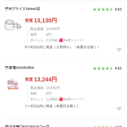
MプライスYahoo!店
4.43
13,130
円
実質
商品価格
14,306
円
送料
0
円
ポイント
1,176
pt
9
%
要エントリー
6〜8日以内に発送（入荷待ち）（休業日を除く）
家電のSAKURA
4.52
13,244
円
実質
商品価格
14,430
円
送料
0
円
ポイント
1,186
pt
9
%
要エントリー
1〜3日以内に発送（休業日を除く）
日本橋CHACHA!ヤフー店