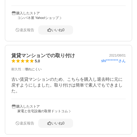
購入したストア
コンパネ屋 Yahoo!ショップ
違反報告
いいね
0
賃貸マンションでの取り付け
2021/08/01
shi********
さん
5.0
耐久性
：
壊れにくい
古い賃貸マンションのため、こちらを購入し退去時に元に
戻すようにしました。取り付けは簡単で素人でもできまし
た。
購入したストア
家電と住宅設備の取替ドットコム
違反報告
いいね
0