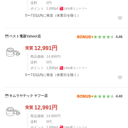
送料
0
円
ポイント
1,899
pt
14
%
要エントリー
5〜7日以内に発送（休業日を除く）
ベスト電器Yahoo!店
4.46
12,991
円
実質
商品価格
14,890
円
送料
0
円
ポイント
1,899
pt
14
%
要エントリー
5〜7日以内に発送（休業日を除く）
キムラヤテック ヤフー店
4.40
12,991
円
実質
商品価格
14,890
円
送料
0
円
ポイント
1,899
pt
14
%
要エントリー