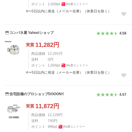
ポイント
1,009
pt
9
%
要エントリー
4〜5日以内に発送（メーカー在庫）（休業日を除く）
コンパネ屋 Yahoo!ショップ
4.58
11,282
円
実質
商品価格
12,291
円
送料
0
円
ポイント
1,009
pt
9
%
要エントリー
4〜5日以内に発送（メーカー在庫）（休業日を除く）
住宅設備のプロショップDOOON!!
4.57
11,872
円
実質
商品価格
12,128
円
送料
740
円
ポイント
996
pt
9
%
要エントリー