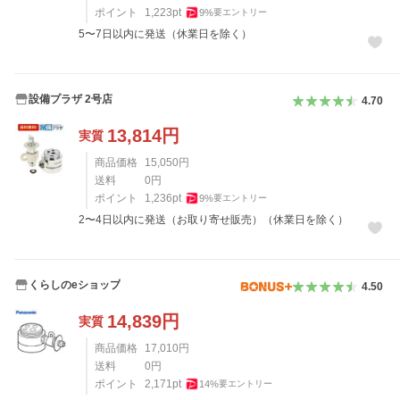
ポイント
1,223
pt
9
%
要エントリー
5〜7日以内に発送（休業日を除く）
設備プラザ 2号店
4.70
13,814
円
実質
商品価格
15,050
円
送料
0
円
ポイント
1,236
pt
9
%
要エントリー
2〜4日以内に発送（お取り寄せ販売）（休業日を除く）
くらしのeショップ
4.50
14,839
円
実質
商品価格
17,010
円
送料
0
円
ポイント
2,171
pt
14
%
要エントリー