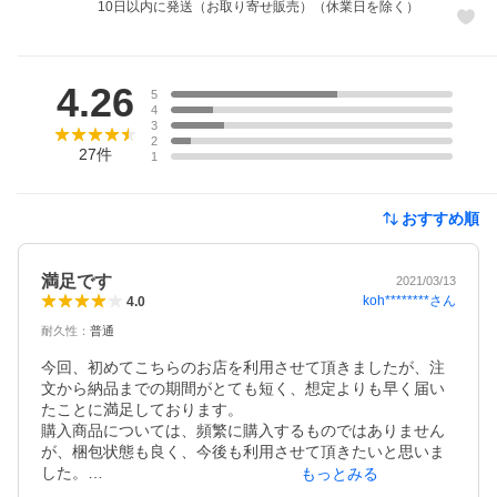
10日以内に発送（お取り寄せ販売）（休業日を除く）
レビュー
4.26
5
4
3
2
27
件
1
おすすめ順
満足です
2021/03/13
koh********
さん
4.0
耐久性
：
普通
今回、初めてこちらのお店を利用させて頂きましたが、注
文から納品までの期間がとても短く、想定よりも早く届い
たことに満足しております。

購入商品については、頻繁に購入するものではありません
が、梱包状態も良く、今後も利用させて頂きたいと思いま
した。

もっとみる
おかげて食洗機が使えるようになり満足です。