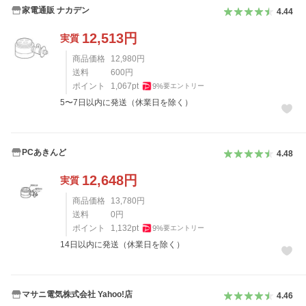
家電通販 ナカデン
4.44
12,513
円
実質
商品価格
12,980
円
送料
600
円
ポイント
1,067
pt
9
%
要エントリー
5〜7日以内に発送（休業日を除く）
PCあきんど
4.48
12,648
円
実質
商品価格
13,780
円
送料
0
円
ポイント
1,132
pt
9
%
要エントリー
14日以内に発送（休業日を除く）
マサニ電気株式会社 Yahoo!店
4.46