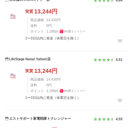
4.64
13,244
円
実質
商品価格
14,430
円
送料
0
円
ポイント
1,186
pt
9
%
要エントリー
1〜3日以内に発送（休業日を除く）
LifeStage Nana! Yahoo!店
4.51
13,244
円
実質
商品価格
14,430
円
送料
0
円
ポイント
1,186
pt
9
%
要エントリー
1〜3日以内に発送（休業日を除く）
エストサポート家電戦隊トクレンジャー
4.55