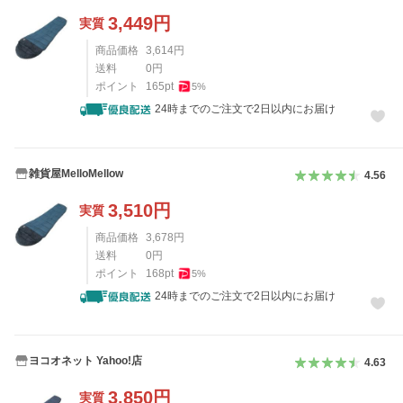
3,449
円
実質
商品価格
3,614
円
送料
0
円
ポイント
165
pt
5
%
24時までのご注文で2日以内にお届け
雑貨屋MelloMellow
4.56
3,510
円
実質
商品価格
3,678
円
送料
0
円
ポイント
168
pt
5
%
24時までのご注文で2日以内にお届け
ヨコオネット Yahoo!店
4.63
3,850
円
実質