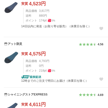
4,523
円
実質
商品価格
3,817
円
送料
880
円
ポイント
174
pt
5
%
14日以内に発送（お取り寄せ販売）（休業日を除く）
アット防災
4.56
4,575
円
実質
商品価格
4,793
円
送料
0
円
ポイント
218
pt
5
%
12時までのご注文で明日にお届け（休業日を除く）
シャイニングストアEXPRESS
4.69
4,611
円
実質