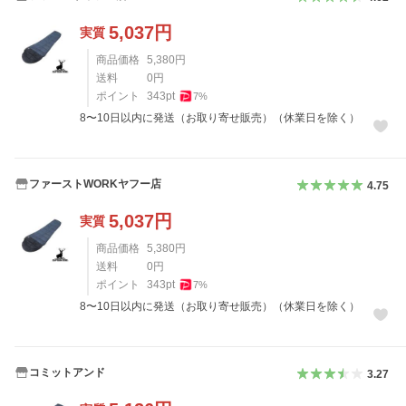
5,037
円
実質
商品価格
5,380
円
送料
0
円
ポイント
343
pt
7
%
8〜10日以内に発送（お取り寄せ販売）（休業日を除く）
ファーストWORKヤフー店
4.75
5,037
円
実質
商品価格
5,380
円
送料
0
円
ポイント
343
pt
7
%
8〜10日以内に発送（お取り寄せ販売）（休業日を除く）
コミットアンド
3.27