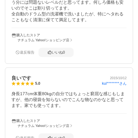
う分には問題ないレベルだと思ってます。何しろ価格も安
いのでそこは割り切ってます。

全自動のドラム型の洗濯機で洗いましたが、特にヘタれる
こともなく清潔に保てて満足してます。
購入したストア
ナチュラム Yahoo!ショッピング店
違反報告
いいね
0
良いです
2015/10/12
kul********
さん
5.0
身長177cm体重80kgの自分ではちょっと窮屈な感じもしま
すが、他の寝袋を知らないのでこんな物なのかなと思って
ます。家でも使ってます。
購入したストア
ナチュラム Yahoo!ショッピング店
違反報告
いいね
0