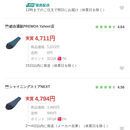
12時までのご注文で明日にお届け（休業日を除く）
総合通販PREMOA Yahoo!店
4.64
4,711
円
実質
商品価格
5,033
円
送料
0
円
ポイント
322
pt
7
%
15日以内に発送（休業日を除く）
シャイニングストアNEXT
4.56
4,794
円
実質
商品価格
3,985
円
送料
990
円
ポイント
181
pt
5
%
2〜4日以内に発送（メーカー在庫）（休業日を除く）