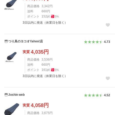
商品価格
3,342
円
送料
660
円
ポイント
152
pt
5
%
3日以内に発送（休業日を除く）
つり具のヨコオYahoo!店
4.73
4,035
円
実質
商品価格
3,536
円
送料
660
円
ポイント
161
pt
5
%
3日以内に発送（休業日を除く）
Joshin web
4.52
4,058
円
実質
商品価格
3,675
円