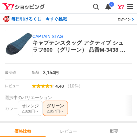
i
毎日引けるくじ 今すぐ挑戦
ログイン
CAPTAIN STAG
キャプテンスタッグ アクティブ シュ
ラフ600 （グリーン） 品番M-3438 ア
ウトドア マミー型寝袋
3,154
最安値
新品：
円
（
10
件
）
レビュー
4.40
選択中のバリエーション
オレンジ
グリーン
カラー
2,828
円〜
2,857
円〜
レビュー
概要
価格比較