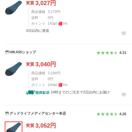
3,027
円
実質
商品価格
3,170
円
送料
0
円
ポイント
143
pt
5
%
3日以内に発送
HIKARIショップ
4.31
3,040
円
実質
商品価格
3,184
円
送料
0
円
ポイント
144
pt
5
%
24時までのご注文で2日以内にお届け
グッドライフメディアセンター本店
4.26
3,052
円
実質