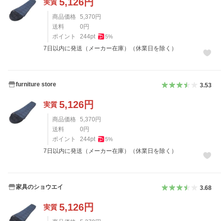
5,126
円
実質
商品価格
5,370
円
送料
0
円
ポイント
244
pt
5
%
7日以内に発送（メーカー在庫）（休業日を除く）
furniture store
3.53
5,126
円
実質
商品価格
5,370
円
送料
0
円
ポイント
244
pt
5
%
7日以内に発送（メーカー在庫）（休業日を除く）
家具のショウエイ
3.68
5,126
円
実質