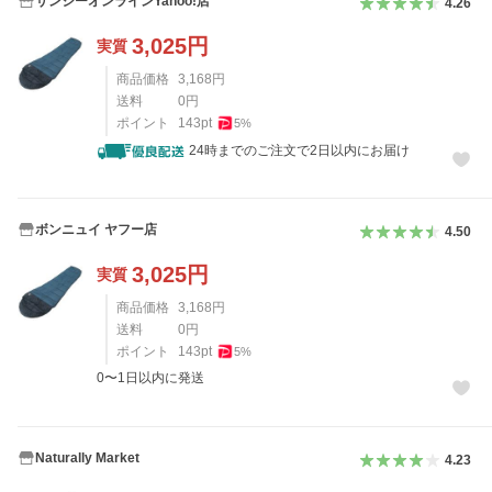
サンシーオンラインYahoo!店
4.26
3,025
円
実質
商品価格
3,168
円
送料
0
円
ポイント
143
pt
5
%
24時までのご注文で2日以内にお届け
ボンニュイ ヤフー店
4.50
3,025
円
実質
商品価格
3,168
円
送料
0
円
ポイント
143
pt
5
%
0〜1日以内に発送
Naturally Market
4.23