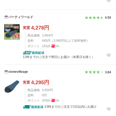
パーティワールド
4.50
4,278
円
実質
商品価格
3,964
円
送料
495
円
（
3,980
円以上で送料無料）
ポイント
181
pt
5
%
12時までのご注文で明日にお届け（休業日を除く）
stonevilleage
3.84
4,295
円
実質
商品価格
4,500
円
送料
0
円
ポイント
205
pt
5
%
23時までのご注文で2日以内にお届け