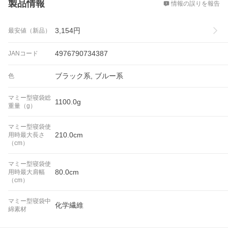
製品情報
情報の誤りを報告
3,154
円
最安値（新品）
4976790734387
JANコード
ブラック系, ブルー系
色
マミー型寝袋総
1100.0g
重量（g）
マミー型寝袋使
210.0cm
用時最大長さ
（cm）
マミー型寝袋使
80.0cm
用時最大肩幅
（cm）
マミー型寝袋中
化学繊維
綿素材