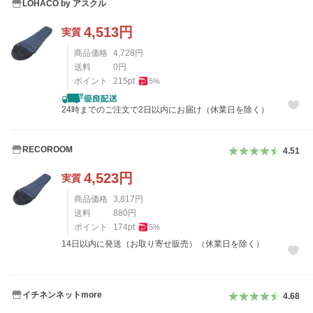
LOHACO by アスクル
4,513
円
実質
商品価格
4,728
円
送料
0
円
ポイント
215
pt
5
%
24時までのご注文で2日以内にお届け（休業日を除く）
RECOROOM
4.51
4,523
円
実質
商品価格
3,817
円
送料
880
円
ポイント
174
pt
5
%
14日以内に発送（お取り寄せ販売）（休業日を除く）
イチネンネットmore
4.68