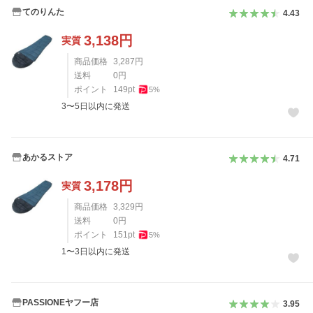
てのりんた
4.43
3,138
円
実質
商品価格
3,287
円
送料
0
円
ポイント
149
pt
5
%
3〜5日以内に発送
あかるストア
4.71
3,178
円
実質
商品価格
3,329
円
送料
0
円
ポイント
151
pt
5
%
1〜3日以内に発送
PASSIONEヤフー店
3.95