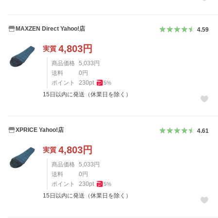
MAXZEN Direct Yahoo!店
4.59
4,803
円
実質
商品価格
5,033
円
送料
0
円
ポイント
230
pt
5
%
15日以内に発送（休業日を除く）
XPRICE Yahoo!店
4.61
4,803
円
実質
商品価格
5,033
円
送料
0
円
ポイント
230
pt
5
%
15日以内に発送（休業日を除く）