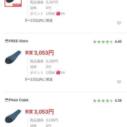
商品価格
3,197
円
送料
0
円
ポイント
145
pt
5
%
0〜1日以内に発送
FREE-Store
4.40
3,053
円
実質
商品価格
3,198
円
送料
0
円
ポイント
145
pt
5
%
0〜1日以内に発送
Pinus Copia
4.38
3,053
円
実質
商品価格
3,198
円
送料
0
円