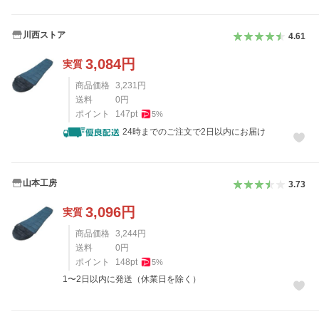
川西ストア
4.61
3,084
円
実質
商品価格
3,231
円
送料
0
円
ポイント
147
pt
5
%
24時までのご注文で2日以内にお届け
山本工房
3.73
3,096
円
実質
商品価格
3,244
円
送料
0
円
ポイント
148
pt
5
%
1〜2日以内に発送（休業日を除く）