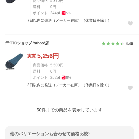
商品価格
5,370
円
送料
0
円
ポイント
244
pt
5
%
7日以内に発送（メーカー在庫）（休業日を除く）
TTCショップ Yahoo!店
4.40
5,256
円
実質
商品価格
5,508
円
送料
0
円
ポイント
252
pt
5
%
3日以内に発送（メーカー在庫）（休業日を除く）
50
件までの商品を表示しています
他のバリエーションも合わせて価格比較