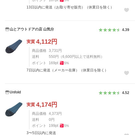
ポイント
167
pt
5
%
13日以内に発送（お取り寄せ販売）（休業日を除く）
山とアウトドアの店 山気分
4.39
4,112
円
実質
商品価格
3,731
円
送料
550
円
（
6,600
円以上で送料無料）
ポイント
169
pt
5
%
7日以内に発送（メーカー在庫）（休業日を除く）
Unfold
4.52
4,174
円
実質
商品価格
4,373
円
送料
0
円
ポイント
199
pt
5
%
3〜5日以内に発送