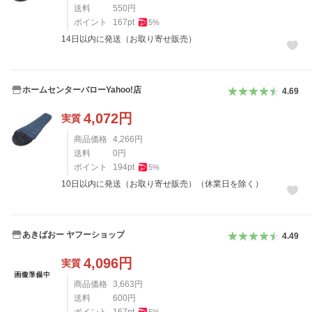
送料
550
円
ポイント
167
pt
5
%
14日以内に発送（お取り寄せ販売）
ホームセンターバローYahoo!店
4.69
4,072
円
実質
商品価格
4,266
円
送料
0
円
ポイント
194
pt
5
%
10日以内に発送（お取り寄せ販売）（休業日を除く）
あきばおー ヤフーショップ
4.49
4,096
円
実質
商品価格
3,663
円
送料
600
円