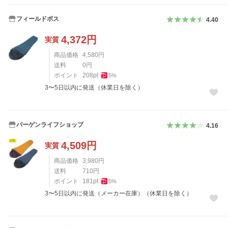
フィールドボス
4.40
4,372
円
実質
商品価格
4,580
円
送料
0
円
ポイント
208
pt
5
%
3〜5日以内に発送（休業日を除く）
バーゲンライフショップ
4.16
4,509
円
実質
商品価格
3,980
円
送料
710
円
ポイント
181
pt
5
%
3〜5日以内に発送（メーカー在庫）（休業日を除く）