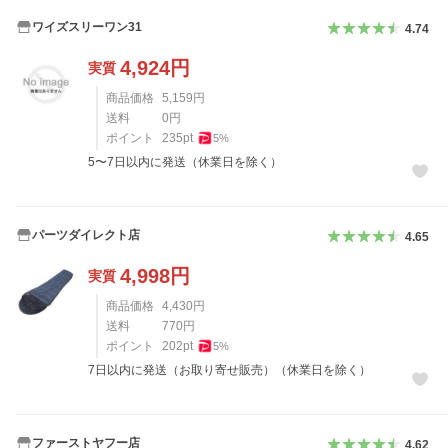
ワイズスリーワン31
4.74
4,924
円
実質
商品価格
5,159
円
送料
0
円
ポイント
235
pt
5
%
5〜7日以内に発送（休業日を除く）
パーツダイレクト店
4.65
4,998
円
実質
商品価格
4,430
円
送料
770
円
ポイント
202
pt
5
%
7日以内に発送（お取り寄せ販売）（休業日を除く）
ファーストヤフー店
4.62