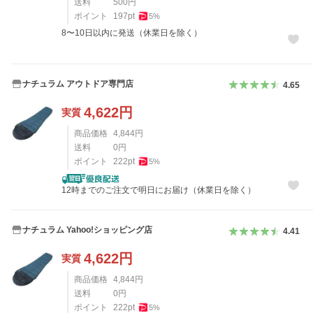
送料
500
円
ポイント
197
pt
5
%
8〜10日以内に発送（休業日を除く）
ナチュラム アウトドア専門店
4.65
4,622
円
実質
商品価格
4,844
円
送料
0
円
ポイント
222
pt
5
%
12時までのご注文で明日にお届け（休業日を除く）
ナチュラム Yahoo!ショッピング店
4.41
4,622
円
実質
商品価格
4,844
円
送料
0
円
ポイント
222
pt
5
%