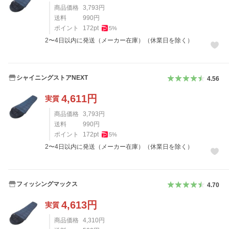
商品価格
3,793
円
送料
990
円
ポイント
172
pt
5
%
2〜4日以内に発送（メーカー在庫）（休業日を除く）
シャイニングストアNEXT
4.56
4,611
円
実質
商品価格
3,793
円
送料
990
円
ポイント
172
pt
5
%
2〜4日以内に発送（メーカー在庫）（休業日を除く）
フィッシングマックス
4.70
4,613
円
実質
商品価格
4,310
円