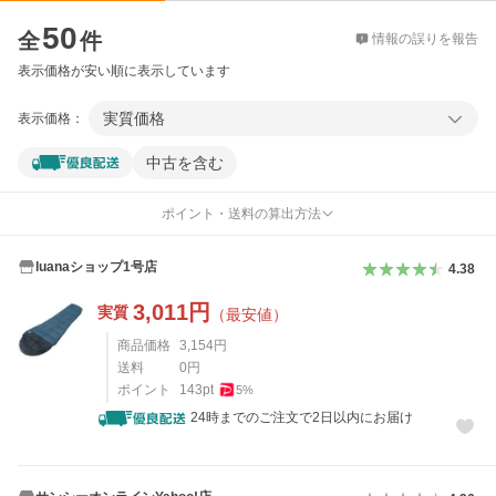
価格比較
50
全
件
情報の誤りを報告
表示価格が安い順に表示しています
実質価格
表示価格：
中古を含む
ポイント・送料の算出方法
luanaショップ1号店
4.38
3,011
円
実質
（最安値）
商品価格
3,154
円
送料
0
円
ポイント
143
pt
5
%
24時までのご注文で2日以内にお届け