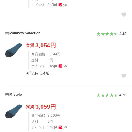
ポイント
145
pt
5
%
Rainbow Selection
4.38
3,054
円
実質
商品価格
3,199
円
送料
0
円
ポイント
145
pt
5
%
3日以内に発送
M-style
4.26
3,059
円
実質
商品価格
3,206
円
送料
0
円
ポイント
147
pt
5
%