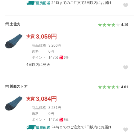
24時までのご注文で2日以内にお届け
土佐丸
4.19
3,059
円
実質
商品価格
3,206
円
送料
0
円
ポイント
147
pt
5
%
4日以内に発送
川西ストア
4.61
3,084
円
実質
商品価格
3,231
円
送料
0
円
ポイント
147
pt
5
%
24時までのご注文で2日以内にお届け