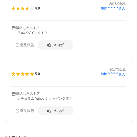
2018/06/23
dql********
さん
4.0
購入したストア
アルバダイレクト
違反報告
いいね
0
2017/03/11
tsb********
さん
5.0
購入したストア
ナチュラム Yahoo!ショッピング店
違反報告
いいね
0
概要