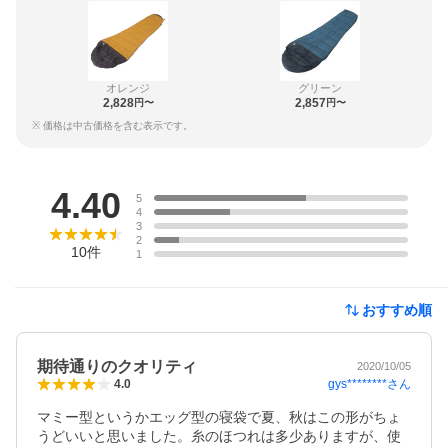
オレンジ
グリーン
2,828
2,857
円〜
円〜
※ 価格は中古価格を含む表示です。
レビュー
4.40
5
4
3
2
10
件
1
おすすめ順
期待通りのクオリティ
2020/10/05
gys********
さん
4.0
マミー型というかエッグ型の寝袋で夏、秋はこの形がちょ
うどいいと思いました。糸のほつれは多少ありますが、使