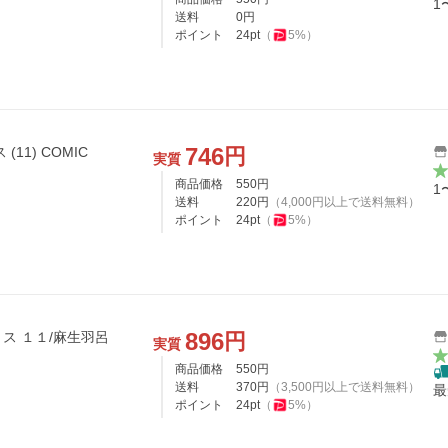
1
送料
0
円
ポイント
24
pt
（
5
%）
746
円
11) COMIC
実質
商品価格
550
円
1
送料
220
円
（
4,000
円以上で送料無料）
ポイント
24
pt
（
5
%）
896
円
ス １１/麻生羽呂
実質
商品価格
550
円
送料
370
円
（
3,500
円以上で送料無料）
最
ポイント
24
pt
（
5
%）