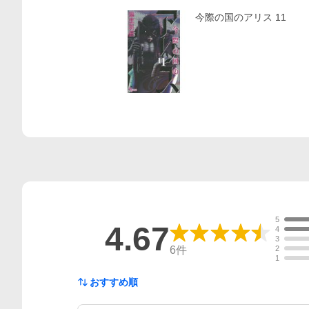
今際の国のアリス 11
5
4.67
4
3
6
件
2
1
おすすめ順