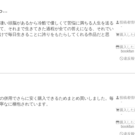
っ…
投稿者情
凄い頭脳があるから冷酷で優しくて苦悩に満ちる人生を送る
-
て、それまで生きてきた過程が全ての答えになる、それでい
けで毎日生きることに誇りをもたらしてくれる作品だと思
購入した
-
購入した
bookfan
違反報
投稿者情
の併用でさらに安く購入できるためまとめ買いしました。毎
-
寧なに梱包されています。
購入した
-
購入した
bookfan
違反報