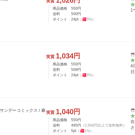
1,026
円
実質
商品価格
550
円
1
送料
500
円
ポイント
24
pt
（
5
%）
1,034
円
実質
商品価格
550
円
4
送料
508
円
日
ポイント
24
pt
（
5
%）
1,040
円
サンデーコミックス / 麻
実質
商品価格
550
円
在
送料
495
円
（
2,500
円以上で送料無料）
さ
ポイント
5
pt
（
1
%）