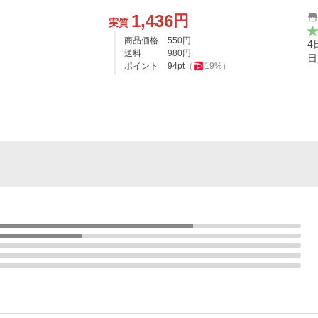
1,436
円
実質
商品価格
550
円
4
送料
980
円
日
ポイント
94
pt
（
19
%）