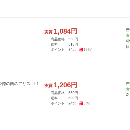
1,084
円
実質
商品価格
550
円
4
送料
618
円
日
ポイント
84
pt
（
17
%）
1,206
円
実質
商品価格
550
円
2
送料
680
円
ポイント
24
pt
（
5
%）