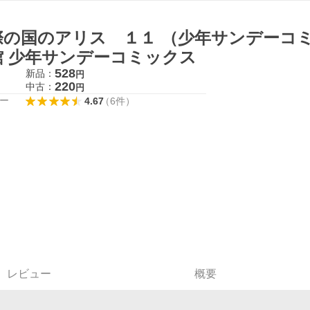
際の国のアリス １１ （少年サンデーコミ
館 少年サンデーコミックス
528
新品：
円
220
中古：
円
ー
4.67
（
6
件
）
レビュー
概要