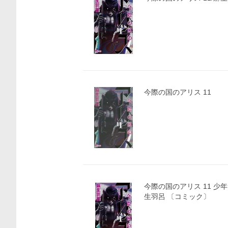
今際の国のアリス 11
今際の国のアリス 11 少年
生羽呂 〔コミック〕