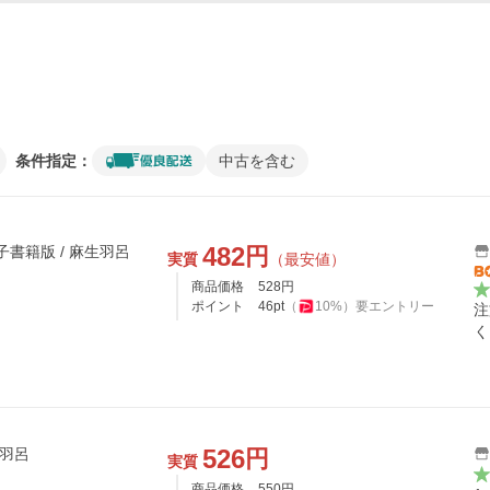
条件指定：
中古を含む
482
円
子書籍版 / 麻生羽呂
実質
（最安値）
商品価格
528
円
ポイント
46
pt
（
10
%）
要エントリー
注
く
526
円
生羽呂
実質
商品価格
550
円