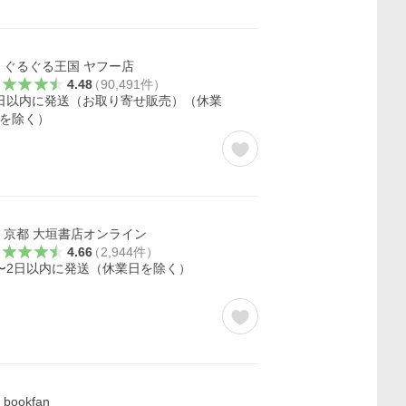
ぐるぐる王国 ヤフー店
4.48
（
90,491
件
）
日以内に発送（お取り寄せ販売）（休業
を除く）
京都 大垣書店オンライン
4.66
（
2,944
件
）
〜2日以内に発送（休業日を除く）
bookfan