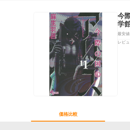
今
学
最安値
レビュ
価格比較