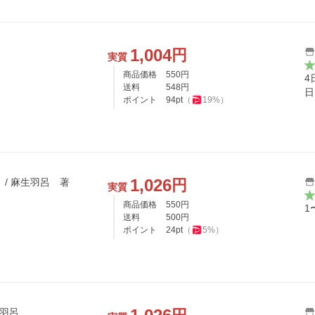
1,004
円
実質
商品価格
550
円
4
送料
548
円
日
ポイント
94
pt
（
19
%）
1,026
円
/ 麻生羽呂 著
実質
商品価格
550
円
1
送料
500
円
ポイント
24
pt
（
5
%）
生羽呂