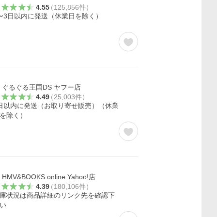
4.55
（
125,856
件
）
〜3日以内に発送（休業日を除く）
ぐるぐる王国DS ヤフー店
4.49
（
25,003
件
）
日以内に発送（お取り寄せ販売）（休業
を除く）
HMV&BOOKS online Yahoo!店
4.39
（
180,106
件
）
庫状況は商品詳細のリンク先を確認下
い