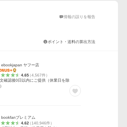
情報の誤りを報告
ポイント・送料の算出方法
ebookjapan ヤフー店
4.65
（
4,567
件
）
文確認後0日以内にご提供（休業日を除
）
bookfanプレミアム
4.62
（
140,946
件
）