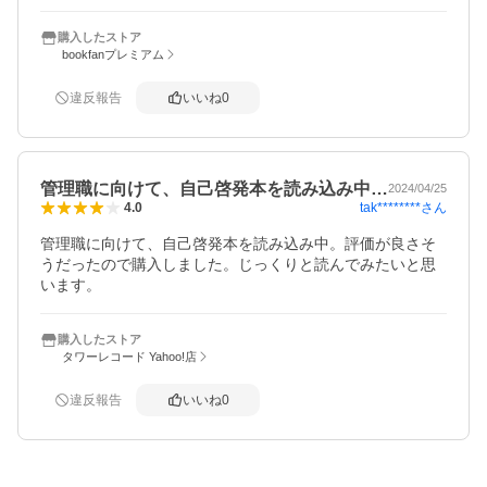
す。
購入したストア
bookfanプレミアム
違反報告
いいね
0
管理職に向けて、自己啓発本を読み込み中…
2024/04/25
tak********
さん
4.0
管理職に向けて、自己啓発本を読み込み中。評価が良さそ
うだったので購入しました。じっくりと読んでみたいと思
います。
購入したストア
タワーレコード Yahoo!店
違反報告
いいね
0
概要