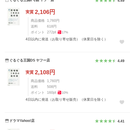
4.49
2,106
円
実質
商品価格
1,760
円
送料
618
円
ポイント
272
pt
17
%
4日以内に発送（お取り寄せ販売）（休業日を除く）
ぐるぐる王国DS ヤフー店
4.49
2,108
円
実質
商品価格
1,760
円
送料
508
円
ポイント
160
pt
10
%
4日以内に発送（お取り寄せ販売）（休業日を除く）
ドラマYahoo!店
4.41