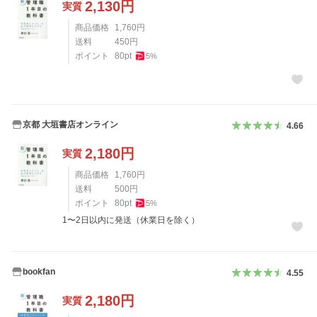
2,130
円
実質
商品価格
1,760
円
送料
450
円
ポイント
80
pt
5
%
京都 大垣書店オンライン
4.66
2,180
円
実質
商品価格
1,760
円
送料
500
円
ポイント
80
pt
5
%
1〜2日以内に発送（休業日を除く）
bookfan
4.55
2,180
円
実質