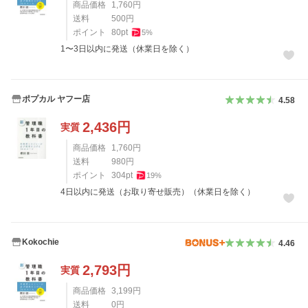
商品価格
1,760
円
送料
500
円
ポイント
80
pt
5
%
1〜3日以内に発送（休業日を除く）
ポプカル ヤフー店
4.58
2,436
円
実質
商品価格
1,760
円
送料
980
円
ポイント
304
pt
19
%
4日以内に発送（お取り寄せ販売）（休業日を除く）
Kokochie
4.46
2,793
円
実質
商品価格
3,199
円
送料
0
円