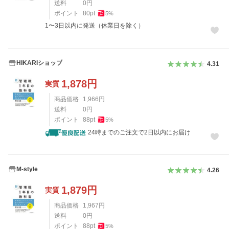
送料
0
円
ポイント
80
pt
5
%
1〜3日以内に発送（休業日を除く）
HIKARIショップ
4.31
1,878
円
実質
商品価格
1,966
円
送料
0
円
ポイント
88
pt
5
%
24時までのご注文で2日以内にお届け
M-style
4.26
1,879
円
実質
商品価格
1,967
円
送料
0
円
ポイント
88
pt
5
%