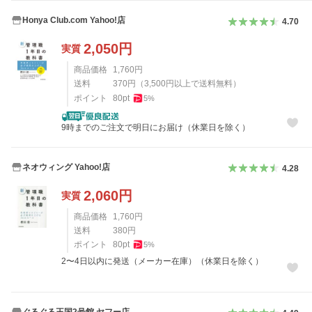
Honya Club.com Yahoo!店
4.70
2,050
円
実質
商品価格
1,760
円
送料
370
円
（
3,500
円以上で送料無料）
ポイント
80
pt
5
%
9時までのご注文で明日にお届け（休業日を除く）
ネオウィング Yahoo!店
4.28
2,060
円
実質
商品価格
1,760
円
送料
380
円
ポイント
80
pt
5
%
2〜4日以内に発送（メーカー在庫）（休業日を除く）
ぐるぐる王国2号館 ヤフー店