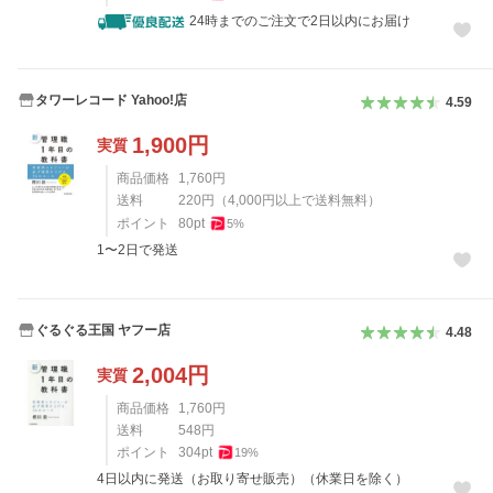
24時までのご注文で2日以内にお届け
タワーレコード Yahoo!店
4.59
1,900
円
実質
商品価格
1,760
円
送料
220
円
（
4,000
円以上で送料無料）
ポイント
80
pt
5
%
1〜2日で発送
ぐるぐる王国 ヤフー店
4.48
2,004
円
実質
商品価格
1,760
円
送料
548
円
ポイント
304
pt
19
%
4日以内に発送（お取り寄せ販売）（休業日を除く）