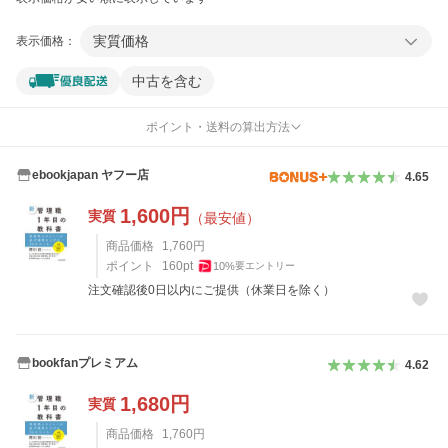
実質価格
表示価格：
中古を含む
ポイント・送料の算出方法
ebookjapan ヤフー店
4.65
1,600
円
実質
（最安値）
商品価格
1,760
円
ポイント
160
pt
10
%
要エントリー
注文確認後0日以内にご提供（休業日を除く）
bookfanプレミアム
4.62
1,680
円
実質
商品価格
1,760
円