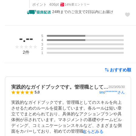
ポイント
406
pt
14
%
要エントリー
24時までのご注文で2日以内にお届け
レビュー
-.--
5
4
3
2
2
件
1
おすすめ順
実践的なガイドブックです。管理職として…
2023/05/30
sno********
さん
5.0
実践的なガイドブックです。管理職としてのスキルを向上
させるためのルールを提案しています。各ルールは短い章
立てでまとめられており、具体的なアクションプランや具
体例が示されています。マネジメントの基礎やチームビル
ディング、コミュニケーションスキルなど、さまざまな側
面をカバーしており、初めての管理職として役立つ一冊で
もっとみる