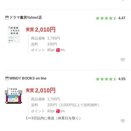
ドラマ書房Yahoo!店
4.47
2,010
円
実質
商品価格
1,760
円
送料
330
円
ポイント
80
pt
5
%
WINDY BOOKS on line
4.55
2,010
円
実質
商品価格
1,760
円
送料
330
円
（
3,000
円以上で送料無料）
ポイント
80
pt
5
%
1〜3日以内に発送（休業日を除く）