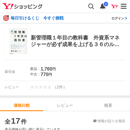
i
毎日引けるくじ 今すぐ挑戦
ログイン
新管理職１年目の教科書 外資系マネ
ジャーが必ず成果を上げる３６のルー
ル 櫻田毅／著 リーダーシップ、コー
チングの本
1,760
新品：
円
最安値
770
中古：
円
（
2
件
）
レビュー
レビュー
概要
価格比較
価格比較
17
全
件
情報の誤りを報告
表示価格が安い順に表示しています