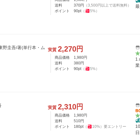
送料
370
円
（
3,500
円以上で送料無料）
最
ポイント
90
pt
（
5
%）
2,270
円
/東野圭吾/著(単行本・ム
実質
商品価格
1,980
円
1
送料
380
円
業
ポイント
90
pt
（
5
%）
2,310
円
吾
実質
商品価格
1,980
円
送料
510
円
1
ポイント
180
pt
（
10
%）
要エントリー
日