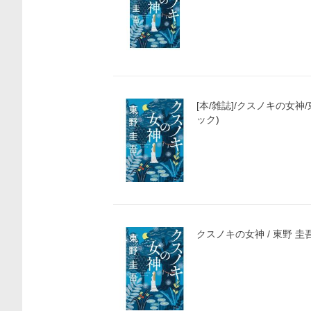
[本/雑誌]/クスノキの女神
ック)
価格比較
クスノキの女神 / 東野 圭