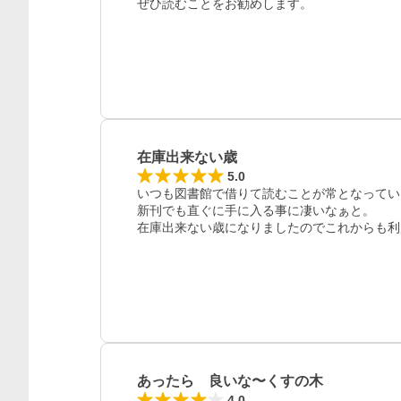
ぜひ読むことをお勧めします。
レビュー
在庫出来ない歳
5.0
いつも図書館で借りて読むことが常となってい
新刊でも直ぐに手に入る事に凄いなぁと。

在庫出来ない歳になりましたのでこれからも利
あったら 良いな〜くすの木
4.0