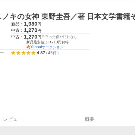
スノキの女神 東野圭吾／著 日本文学書籍
1,980
新品：
円
1,270
中古：
円
1,270
中古：
目立った傷や汚れなし
円
新品最安値より
710
円お得
Yahoo!オークション
ー
4.87
（
46
件
）
レビュー
概要