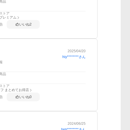
商品
ストア
anプレミアム
告
いいね
2
2025/04/20
hiy********
さん
報
商品
ストア
フ まとめてお得店
告
いいね
0
2024/06/25
tam********
さん