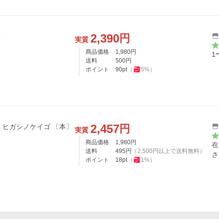
2,390
円
吾
実質
商品価格
1,980
円
1
送料
500
円
ポイント
90
pt
（
5
%）
2,457
円
クスノキの女神 / 東野圭吾 ヒガシノケイゴ 〔本〕
実質
商品価格
1,980
円
在
送料
495
円
（
2,500
円以上で送料無料）
さ
ポイント
18
pt
（
1
%）