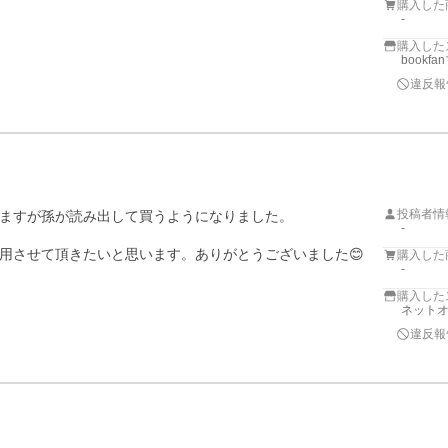
購入した
-
購入した
bookf
違反報
投稿者情
ますが孫が読み出して買うようになりました。

-
用させて頂きたいと思います。ありがとうございました😊
購入した
-
購入した
ネットオ
違反報