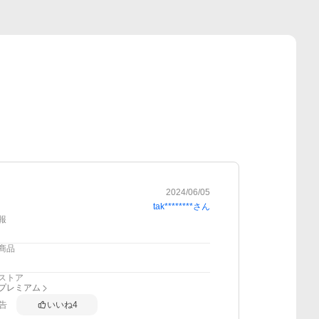
2024/06/05
tak********
さん
報
商品
ストア
anプレミアム
告
いいね
4