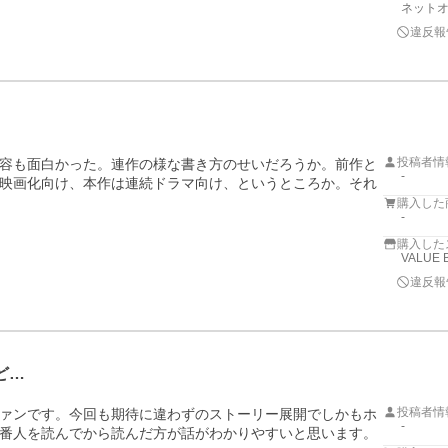
ネットオ
違反報
投稿者情
容も面白かった。連作の様な書き方のせいだろうか。前作と
-
映画化向け、本作は連続ドラマ向け、というところか。それ
購入した
-
購入した
VALUE 
違反報
ど…
投稿者情
ァンです。今回も期待に違わずのストーリー展開でしかもホ
-
番人を読んでから読んだ方が話がわかりやすいと思います。