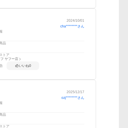
2024/10/01
cha********
さん
報
商品
ストア
フ ヤフー店
告
いいね
0
2025/12/17
ozj********
さん
報
商品
ストア