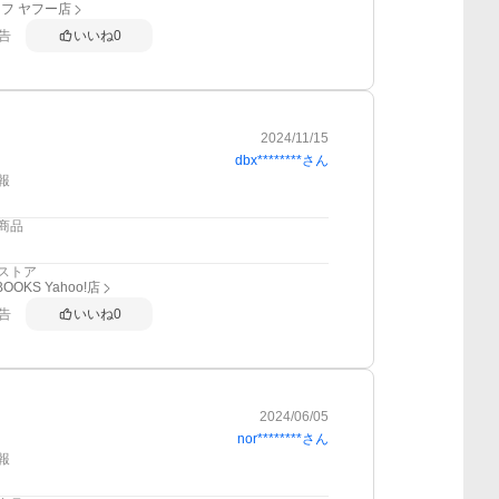
フ ヤフー店
告
いいね
0
2024/11/15
dbx********
さん
報
商品
ストア
BOOKS Yahoo!店
告
いいね
0
2024/06/05
nor********
さん
報