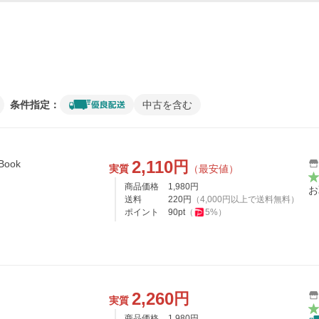
条件指定：
中古を含む
2,110
円
ook
実質
（最安値）
商品価格
1,980
円
お
送料
220
円
（
4,000
円以上で送料無料）
ポイント
90
pt
（
5
%）
2,260
円
実質
商品価格
1,980
円