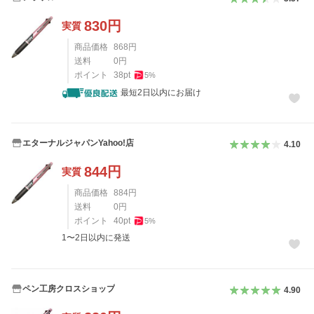
830
円
実質
商品価格
868
円
送料
0
円
ポイント
38
pt
5
%
最短2日以内にお届け
エターナルジャパンYahoo!店
4.10
844
円
実質
商品価格
884
円
送料
0
円
ポイント
40
pt
5
%
1〜2日以内に発送
ペン工房クロスショップ
4.90