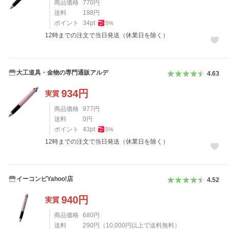
商品価格
770
円
送料
198
円
ポイント
34
pt
5
%
12時までの注文で当日発送（休業日を除く）
大工道具・金物の専門通販アルデ
4.63
934
円
実質
商品価格
977
円
送料
0
円
ポイント
43
pt
5
%
12時までの注文で当日発送（休業日を除く）
イーコンビYahoo!店
4.52
940
円
実質
商品価格
680
円
送料
290
円
（
10,000
円以上で送料無料）