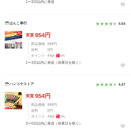
1〜3日以内に発送
はんこ奉行
4.64
954
円
実質
商品価格
998
円
送料
0
円
ポイント
44
pt
5
%
1〜3日以内に発送（休業日を除く）
ハンコヤストア
4.47
954
円
実質
商品価格
998
円
送料
0
円
ポイント
44
pt
5
%
3〜5日以内に発送（休業日を除く）