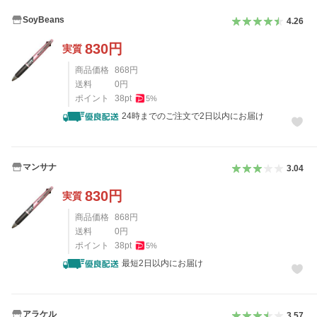
SoyBeans
4.26
830
円
実質
商品価格
868
円
送料
0
円
ポイント
38
pt
5
%
24時までのご注文で2日以内にお届け
マンサナ
3.04
830
円
実質
商品価格
868
円
送料
0
円
ポイント
38
pt
5
%
最短2日以内にお届け
アラケル
3.57