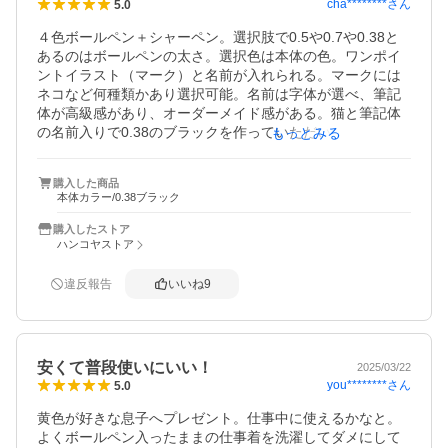
cha********
さん
5.0
に入っていたからか？ゴミみたいな汚れが付いていまし
た。

４色ボールペン＋シャーペン。選択肢で0.5や0.7や0.38と
拭いたら取れたから良かったです。

あるのはボールペンの太さ。選択色は本体の色。ワンポイ
でも、よく破れずに無事に届いたと不思議な位です。

ントイラスト（マーク）と名前が入れられる。マークには
きっと、運送会社さんか？日本郵便さんか？解りません
ネコなど何種類かあり選択可能。名前は字体が選べ、筆記
が、凄く丁寧な配達をしてくれているかと。

体が高級感があり、オーダーメイド感がある。猫と筆記体
購入予定の方は気を付けて下さい。
の名前入りで0.38のブラックを作っていただいた。その場
もっとみる
合、マークと名前は白でハッキリよく見えた。名前入りは
職場で置き忘れたときに自分に届くと思われるのでなかな
購入した商品
かよい。５機能の割には重量が軽く使いやすい。本体色ブ
本体カラー/0.38ブラック
ラックで注文したが艶消しで高級感があった。シャーペン
はクリップ部を下げると出るようになっている。消しゴム
購入したストア
までしっかりついている。\1000クーポンを使って実質無料
ハンコヤストア
で作ってもらった。申し訳ない気もするがとてもありがた
かった。マーキングするので多少時間はかかるかもしれな
違反報告
いいね
9
いので余裕をもって注文するのが良いと思います。（私の
場合は数日ですぐに到着）リボンが印刷された箱が付属し
ていました。箱は送料削減のため組み立てる前の平たいも
のなので綺麗でした。組み立ててプレゼントに使えると思
安くて普段使いにいい！
2025/03/22
います。コスパ最高の素晴らしい製品です！
you********
さん
5.0
黄色が好きな息子へプレゼント。仕事中に使えるかなと。

よくボールペン入ったままの仕事着を洗濯してダメにして