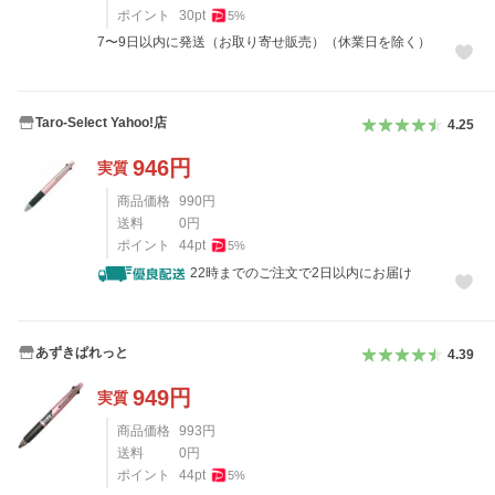
ポイント
30
pt
5
%
7〜9日以内に発送（お取り寄せ販売）（休業日を除く）
Taro-Select Yahoo!店
4.25
946
円
実質
商品価格
990
円
送料
0
円
ポイント
44
pt
5
%
22時までのご注文で2日以内にお届け
あずきぱれっと
4.39
949
円
実質
商品価格
993
円
送料
0
円
ポイント
44
pt
5
%