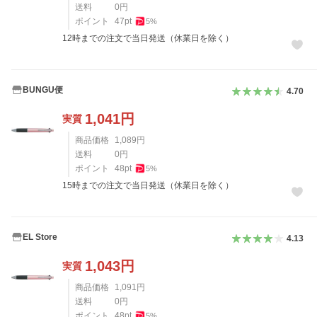
送料
0
円
ポイント
47
pt
5
%
12時までの注文で当日発送（休業日を除く）
BUNGU便
4.70
1,041
円
実質
商品価格
1,089
円
送料
0
円
ポイント
48
pt
5
%
15時までの注文で当日発送（休業日を除く）
EL Store
4.13
1,043
円
実質
商品価格
1,091
円
送料
0
円
ポイント
48
pt
5
%