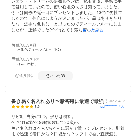
ジェットストリームの多機能ペンは、私も普段、事務仕事
で愛用していたので、使い心地の良さは知っていました。

今回は同僚の誕生日にプレゼントしました。40代の男性で
したので、何色にしようか迷いましたが、黒はありきたり
だな…派手な色もな…と思ったのでティールブルーにしま
したが、正解でした(*^-^*)とても落ち着いた素敵な色でし
もっとみる
た。箱も説明書も大変綺麗な状態で届き、手軽なプレゼン
トとしておすすめだなと思います。名前入りだと特別感が
購入した商品
出て嬉しいようで、職場で愛用してくれています。ボール
本体色/ティールブルー（0.5）
ペンには拘ったことがないという方でしたが「書きやす
い！」と言っていたのと、１本で５本分の役割があるので
購入したストア
「たくさんペンを持ち歩かなくて良い！」ととても喜んで
はんこ奉行
いました。

ジェットストリームの多機能ペンは、職場でじわじわ広め
違反報告
いいね
38
ていて、替え芯がこれだけで済むように誘導しています
（笑）

使うたびに「書きやすい」と言われるので嬉しくなります
（^^)また誰かへのプレゼントで、ぜひお名前入りを注文し
書き易く名入れあり〜贈答用に最適で最強！
2026/04/12
たいなと思います。大変満足のいくお買い物でした♪
spl********
さん
5.0
リピ6。自身に1つ。残りは贈答。

今回は職場の19歳(後数日で20歳)へ。

色と名入れは本人Kちゃんに選んで貰ってプレゼント。到着
まで迅速で着日から２日後かな？シフトで会い直接渡し