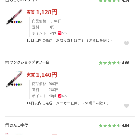
4.54
1,128
円
実質
商品価格
1,180
円
送料
0
円
ポイント
52
pt
5
%
13日以内に発送（お取り寄せ販売）（休業日を除く）
ブングショップヤフー店
4.66
1,140
円
実質
商品価格
900
円
送料
280
円
ポイント
40
pt
5
%
14日以内に発送（メーカー在庫）（休業日を除く）
はんこ奉行
4.64