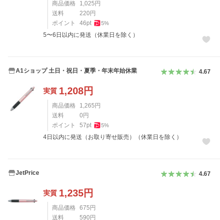
商品価格
1,025
円
送料
220
円
ポイント
46
pt
5
%
5〜6日以内に発送（休業日を除く）
A1ショップ 土日・祝日・夏季・年末年始休業
4.67
1,208
円
実質
商品価格
1,265
円
送料
0
円
ポイント
57
pt
5
%
4日以内に発送（お取り寄せ販売）（休業日を除く）
JetPrice
4.67
1,235
円
実質
商品価格
675
円
送料
590
円