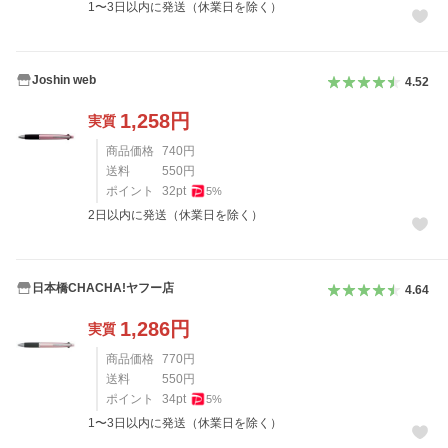
1〜3日以内に発送（休業日を除く）
Joshin web
4.52
1,258
円
実質
商品価格
740
円
送料
550
円
ポイント
32
pt
5
%
2日以内に発送（休業日を除く）
日本橋CHACHA!ヤフー店
4.64
1,286
円
実質
商品価格
770
円
送料
550
円
ポイント
34
pt
5
%
1〜3日以内に発送（休業日を除く）