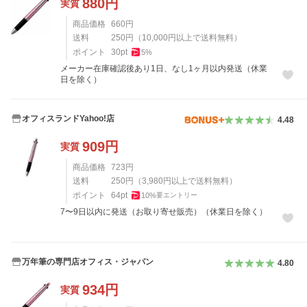
880
円
実質
商品価格
660
円
送料
250
円
（
10,000
円以上で送料無料）
ポイント
30
pt
5
%
メーカー在庫確認後あり1日、なし1ヶ月以内発送（休業
日を除く）
オフィスランドYahoo!店
4.48
909
円
実質
商品価格
723
円
送料
250
円
（
3,980
円以上で送料無料）
ポイント
64
pt
10
%
要エントリー
7〜9日以内に発送（お取り寄せ販売）（休業日を除く）
万年筆の専門店オフィス・ジャパン
4.80
934
円
実質