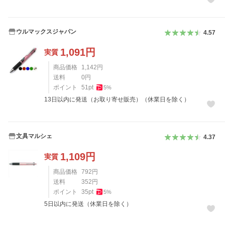
ウルマックスジャパン
4.57
1,091
円
実質
商品価格
1,142
円
送料
0
円
ポイント
51
pt
5
%
13日以内に発送（お取り寄せ販売）（休業日を除く）
文具マルシェ
4.37
1,109
円
実質
商品価格
792
円
送料
352
円
ポイント
35
pt
5
%
5日以内に発送（休業日を除く）