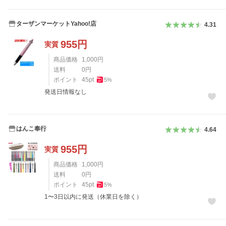
ターザンマーケットYahoo!店
4.31
955
円
実質
商品価格
1,000
円
送料
0
円
ポイント
45
pt
5
%
発送日情報なし
はんこ奉行
4.64
955
円
実質
商品価格
1,000
円
送料
0
円
ポイント
45
pt
5
%
1〜3日以内に発送（休業日を除く）