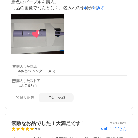
新色のパープルを購入。

商品の画像でなんとなく、名入れの部分が薄いのには気付
もっとみる
いてはいたんですが…やはり、届いたお品を見ると、とっ
ても名入れ部分が薄い！！！

ほとんどわかりません(>_<)

目立たない方が良い方には、イイのかもしれませんが…プ
レゼントとしてあげるには、せっかくだし、もっとはっき
り名入れがわかる方がいいなぁ～って感想です。

薄いパープルは綺麗ですが…次からは、こちらのカラーは
頼まないと思います。

購入した商品
本体色/ラベンダー（0.5）
ですが、しっかりと特急仕上げで届いたので、そこは信頼
購入したストア
出来る！

はんこ奉行
次も違うカラーで、お願いすると思います。

違反報告
いいね
0
以前は最初のマークを名前の後ろに同じマークなら入れて
もらえてましたが…ひさしぶりに注文しようとしたら、今
は前のマークと別に後ろにも専用のマークが選んでつけれ
るように、なっていて嬉しかったです。

素敵なお品でした！大満足です！
2021/06/21
smi********
さん
5.0