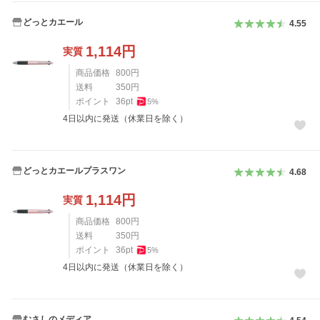
どっとカエール
4.55
1,114
円
実質
商品価格
800
円
送料
350
円
ポイント
36
pt
5
%
4日以内に発送（休業日を除く）
どっとカエールプラスワン
4.68
1,114
円
実質
商品価格
800
円
送料
350
円
ポイント
36
pt
5
%
4日以内に発送（休業日を除く）
むさしのメディア