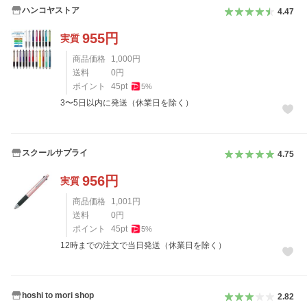
ハンコヤストア
4.47
955
円
実質
商品価格
1,000
円
送料
0
円
ポイント
45
pt
5
%
3〜5日以内に発送（休業日を除く）
スクールサプライ
4.75
956
円
実質
商品価格
1,001
円
送料
0
円
ポイント
45
pt
5
%
12時までの注文で当日発送（休業日を除く）
hoshi to mori shop
2.82