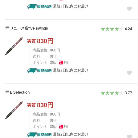
最短2日以内にお届け
リユース店five swings
4.24
830
円
実質
商品価格
868
円
送料
0
円
ポイント
38
pt
5
%
最短2日以内にお届け
E Selection
3.77
830
円
実質
商品価格
868
円
送料
0
円
ポイント
38
pt
5
%
最短2日以内にお届け