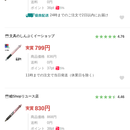
送料
0
円
ポイント
36
pt
5
%
24時までのご注文で2日以内にお届け
文具のしんぷくイーショップ
4.76
799
円
実質
商品価格
836
円
送料
0
円
ポイント
37
pt
5
%
11時までの注文で当日発送（休業日を除く）
睦Shopリユース店
4.46
830
円
実質
商品価格
868
円
送料
0
円
ポイント
38
pt
5
%