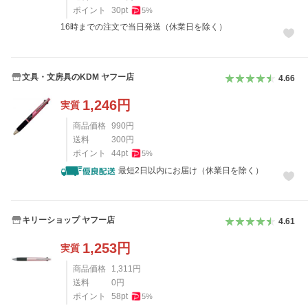
ポイント
30
pt
5
%
16時までの注文で当日発送（休業日を除く）
文具・文房具のKDM ヤフー店
4.66
1,246
円
実質
商品価格
990
円
送料
300
円
ポイント
44
pt
5
%
最短2日以内にお届け（休業日を除く）
キリーショップ ヤフー店
4.61
1,253
円
実質
商品価格
1,311
円
送料
0
円
ポイント
58
pt
5
%