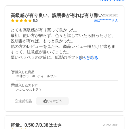
高級感が有り良い、説明書が有れば有り難い
2021/11/26
aqz********
さん
5.0
とても高級感が有り買って良かった。

最初、使い方が解らず、色々と試していたら解ったけど、
説明書が有れば、もっと良かった。

他の方のレビューを見たら、商品レビュー欄だけど書きま
すって、注意点が書いてました。

薄いペラペラの封筒に、紙製のギフト箱と中敷きが折りた
もっとみる
たんで直接入っていたのは仕方無いが、ボールペンが裸
で、全く包装されずに入っていた。これは酷すぎるとのレ
購入した商品
ビュー内容が有りました。

本体カラー/0.5ティールブルー
私のも、そうでした。

正直言って驚きました。

購入したストア
ボールペンを直で、ペラペラの封筒に入れるとは。

ハンコヤストア
有り得ない。一体何？って思いました。

ペン先で封筒が破れたり、ペラペラの封筒だから、中身(ボ
違反報告
いいね
95
ールペン)に、傷が付く可能性大です。

先にレビュー見てから買えば良かったなーと後悔しまし
た。

私の分は、ギフト箱に、折れ目か付き使えません。

軽量。0.5/0.7/0.38は太さ
2025/03/08
ボールペン本体は大丈夫でしたが、裸のままで、直に封筒