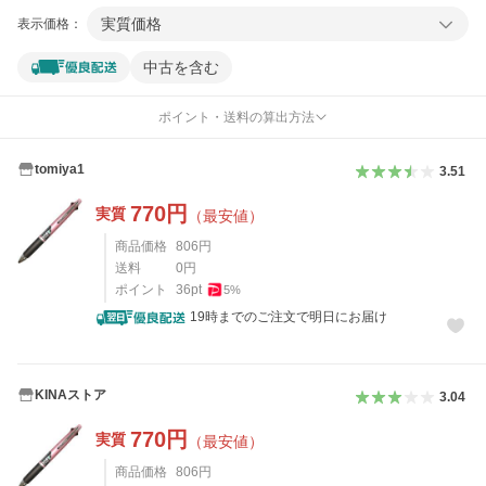
実質価格
表示価格：
中古を含む
ポイント・送料の算出方法
tomiya1
3.51
770
円
実質
（最安値）
商品価格
806
円
送料
0
円
ポイント
36
pt
5
%
19時までのご注文で明日にお届け
KINAストア
3.04
770
円
実質
（最安値）
商品価格
806
円