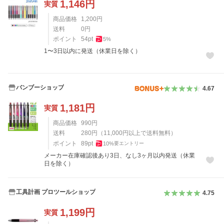
1,146
円
実質
商品価格
1,200
円
送料
0
円
ポイント
54
pt
5
%
1〜3日以内に発送（休業日を除く）
バンブーショップ
4.67
1,181
円
実質
商品価格
990
円
送料
280
円
（
11,000
円以上で送料無料）
ポイント
89
pt
10
%
要エントリー
メーカー在庫確認後あり3日、なし3ヶ月以内発送（休業
日を除く）
工具計画 プロツールショップ
4.75
1,199
円
実質