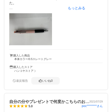
た。

もっとみる
Kちゃん「すごーい！本当に良いんですか？」

自分「Kちゃんが選んだでしょ。名前入ってるからKちゃん
の他に使ってたら普通におかしいわい」

K「そうですよね。テンション上がりすぎて変な事を言っち
ゃいました〜」

自「早速使っちゃって〜」

K「はーい。ありがとうございます。」

数十分後…

自「どう？」

K「めっちゃ書き易いです。すごく気に入りました」

購入した商品
本体カラー/0.5スレートグレー
自「でしょ(自慢そうに)」

K「はい！本当にありがとうございます！」

購入したストア
ハンコヤストア
投稿が大変遅れたが、本日も使用していました。Kは左利き
なので、近頃はK以外では見てなかった故、新鮮。手先が器
違反報告
いいね
0
用で将来が楽しみです。若い方と接する機会があると色々
学べる事もあるし、お互いにとって仕事は楽しく気持ち良
くしたいと思っています。その1つにボールペン1本。安い
物です。人の心と時間は金では買えませんからね〜。
自分の分やプレゼントで何度かこちらのお…
2021/07/29
poc********
さん
5.0