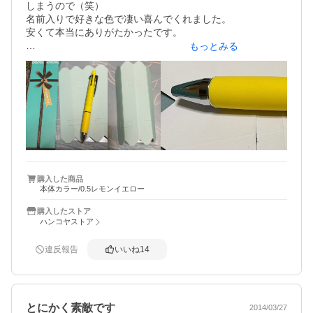
しまうので（笑）

名前入りで好きな色で凄い喜んでくれました。

安くて本当にありがたかったです。

もっとみる
ただ、黄色のが黒一色のじゃないのが残念。他の色使わな
いので、黒一色で0.38とかあればもっとよかったです。

あと箱についてる紙がどうやればちゃんとボールペンしま
えるのかわからなくて、渡したあとにレビューの動画や写
真を見てわかりました。（笑）

出来たら最初から写真があるとありがたかったです。

追記2026.2月

毎日のように仕事で使っててくれたようで、とうとうイン
購入した商品
本体カラー/0.5レモンイエロー
ク切れ。

SHOPの過去質問探してみて付け替え用のインク（芯）調
購入したストア
べましたが、それも最初から書いていただけたら嬉しかっ
ハンコヤストア
たなー。

あと交換方法とかも。

違反報告
いいね
14
壊すんじゃないかと恐る恐るインク（ボールペンの芯）引
っ張って取り外して見たら、正解だったようです。

よくみたら芯にうっすらと交換用のナンバー？あります
が、見えにくくて。

とにかく素敵です
2014/03/27