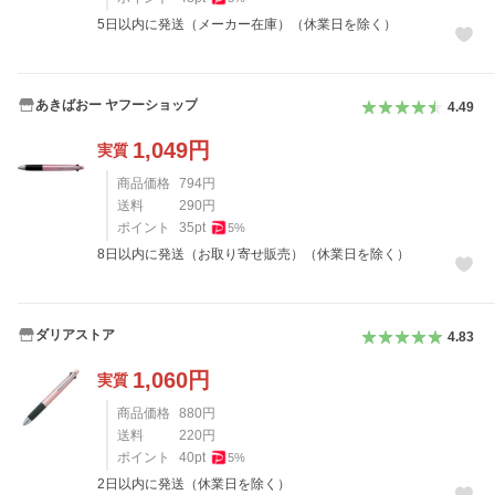
5日以内に発送（メーカー在庫）（休業日を除く）
あきばおー ヤフーショップ
4.49
1,049
円
実質
商品価格
794
円
送料
290
円
ポイント
35
pt
5
%
8日以内に発送（お取り寄せ販売）（休業日を除く）
ダリアストア
4.83
1,060
円
実質
商品価格
880
円
送料
220
円
ポイント
40
pt
5
%
2日以内に発送（休業日を除く）