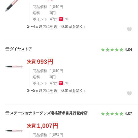
商品価格
1,040
円
送料
0
円
ポイント
47
pt
5
%
2〜4日以内に発送（休業日を除く）
ダイヤストア
4.84
993
円
実質
商品価格
1,040
円
送料
0
円
ポイント
47
pt
5
%
3〜5日以内に発送（休業日を除く）
ステーショナリーグッズ適格請求書発行登録店
4.87
1,007
円
実質
商品価格
1,054
円