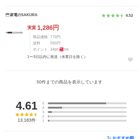
家電のSAKURA
4.52
1,286
円
実質
商品価格
770
円
送料
550
円
ポイント
34
pt
5
%
1〜3日以内に発送（休業日を除く）
50
件までの商品を表示しています
レビュー
4.61
5
4
3
2
13,183
件
1
おすすめ順