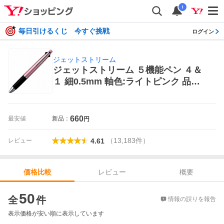
i
毎日引けるくじ 今すぐ挑戦
ログイン
ジェットストリーム
ジェットストリーム ５機能ペン ４＆
１ 細0.5mm 軸色:ライトピンク 品番:
MSXE5100005.51 三菱鉛筆(uni) 専門
ストア ボールペン
660
最安値
新品：
円
（
13,183
件
）
レビュー
4.61
レビュー
概要
価格比較
価格比較
50
全
件
情報の誤りを報告
表示価格が安い順に表示しています