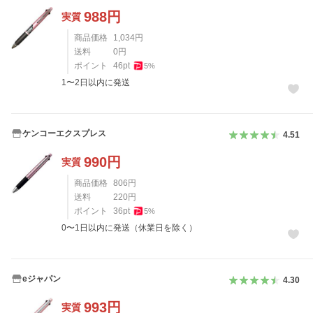
988
円
実質
商品価格
1,034
円
送料
0
円
ポイント
46
pt
5
%
1〜2日以内に発送
ケンコーエクスプレス
4.51
990
円
実質
商品価格
806
円
送料
220
円
ポイント
36
pt
5
%
0〜1日以内に発送（休業日を除く）
eジャパン
4.30
993
円
実質