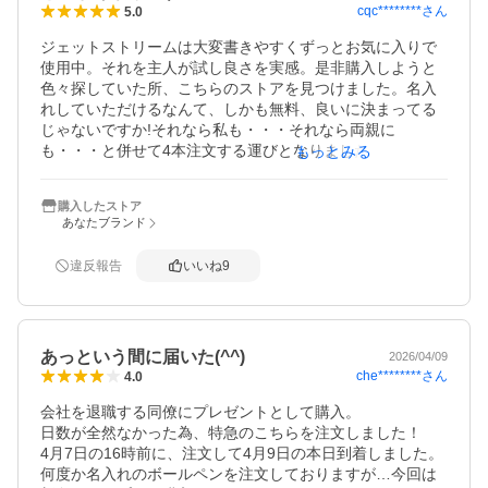
cqc********
さん
5.0
UNI ジェットストリーム　

ＳＸＲ－８０－０.５

ジェットストリームは大変書きやすくずっとお気に入りで
多分、０.５以外の太さの芯でもいけるんじゃないかと？

使用中。それを主人が試し良さを実感。是非購入しようと
色々探していた所、こちらのストアを見つけました。名入
れしていただけるなんて、しかも無料、良いに決まってる
じゃないですか!それなら私も・・・それなら両親に
も・・・と併せて4本注文する運びとなりました。先ほど届
もっとみる
きました。ラッピング指定していましたね。とてもきれい
な包装です。そして、同封の4本それぞれ名入れした写真の
購入したストア
プリントは良いですね。予め確認出来て安心です。そのプ
あなたブランド
リントからもきれいな出来上がりがわかりうれしくなりま
した。早速自分のだけ現物見ちゃいました。最高に良い、
違反報告
いいね
9
大満足です。皆さんにおススメしたいような内緒にしてお
きたいような・・とにかく素敵です。ただ一つ残念な事、
注文を慌て過ぎたか、イニシャルを旧姓のアルファベット
にしてしまった。全く気付かなかったバカです。皆様にお
あっという間に届いた(^^)
かれましては、このようなお間違えがありませんように！
2026/04/09
che********
さん
4.0
最後にストアの方へ・・お届け日についてお伺いした際、
丁寧にお答えいただきまして感謝しています。ありがとう
会社を退職する同僚にプレゼントとして購入。

ございました。
日数が全然なかった為、特急のこちらを注文しました！

4月7日の16時前に、注文して4月9日の本日到着しました。

何度か名入れのボールペンを注文しておりますが…今回は