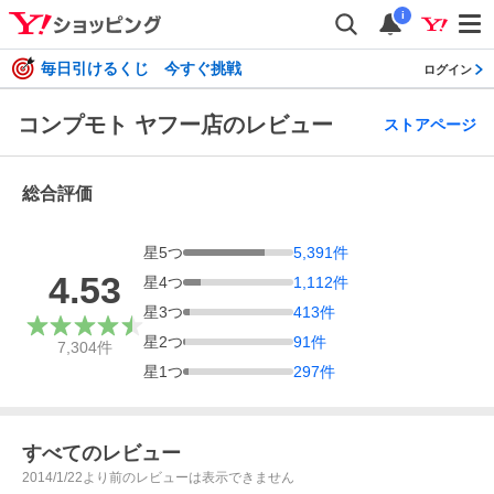
i
毎日引けるくじ 今すぐ挑戦
ログイン
コンプモト ヤフー店のレビュー
ストアページ
総合評価
星
5
つ
5,391
件
4.53
星
4
つ
1,112
件
星
3
つ
413
件
星
2
つ
91
件
7,304
件
星
1
つ
297
件
すべてのレビュー
2014/1/22より前のレビューは表示できません