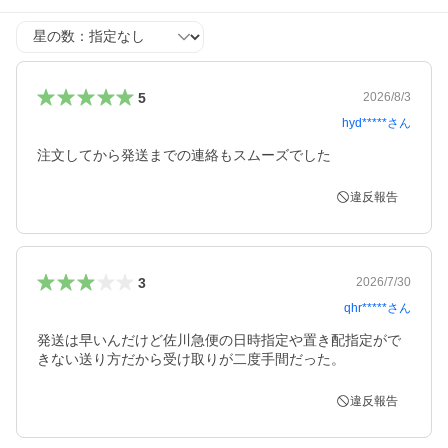
星の数
5
2026/8/3
hyd*****
さん
注文してから発送までの連絡もスムーズでした
違反報告
3
2026/7/30
qhr*****
さん
発送は早いんだけど佐川急便の日時指定や置き配指定がで
きない送り方だから受け取りが二度手間だった。
違反報告