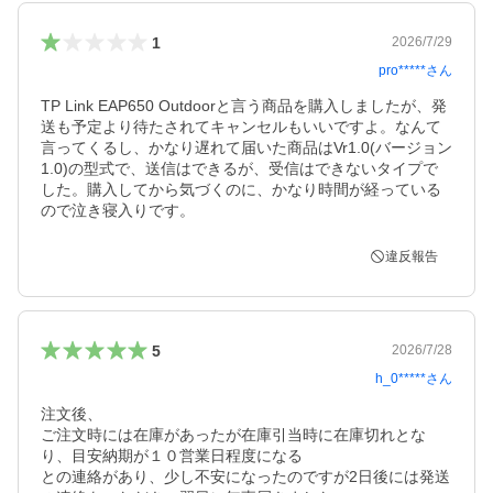
1
2026/7/29
pro*****
さん
TP Link EAP650 Outdoorと言う商品を購入しましたが、発
送も予定より待たされてキャンセルもいいですよ。なんて
言ってくるし、かなり遅れて届いた商品はVr1.0(バージョン
1.0)の型式で、送信はできるが、受信はできないタイプで
した。購入してから気づくのに、かなり時間が経っている
ので泣き寝入りです。
違反報告
5
2026/7/28
h_0*****
さん
注文後、

ご注文時には在庫があったが在庫引当時に在庫切れとな
り、目安納期が１０営業日程度になる

との連絡があり、少し不安になったのですが2日後には発送