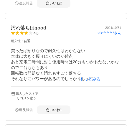
違反報告
いいね
2
汚れ落ちはgood
2021/10/31
tak********
さん
4.0
耐久性
：
普通
買ったばかりなので耐久性はわからない

本体は大きく握りにくいのが難点

あと充電二時間に対し使用時間は20分もつかもたないかな
ので二台もちもあり

回転数は問題なく汚れもすごく落ちる

それなりにパワーがあるのでしっかりもっていないと回転
もっとみる
に負けて手がもっていかれるかも、

一応電子機械なので梱包はしっかりとしてほしかった
購入したストア
リコメン堂
違反報告
いいね
1