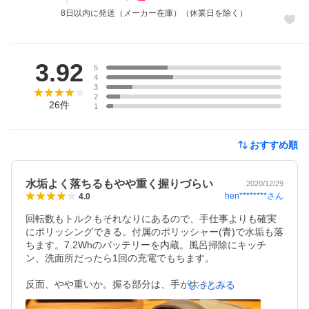
8日以内に発送（メーカー在庫）（休業日を除く）
レビュー
3.92
5
4
3
2
26
件
1
おすすめ順
水垢よく落ちるもやや重く握りづらい
2020/12/29
hen********
さん
4.0
回転数もトルクもそれなりにあるので、手仕事よりも確実
にポリッシングできる。付属のポリッシャー(青)で水垢も落
ちます。7.2Whのバッテリーを内蔵。風呂掃除にキッチ
ン、洗面所だったら1回の充電でもちます。

反面、やや重いか。握る部分は、手が大きな欧米人にあわ
もっとみる
せて作られている気がします。手が大きければ人間工学的