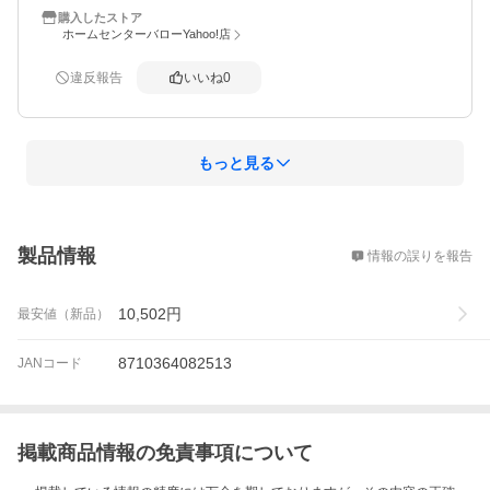
購入したストア
ホームセンターバローYahoo!店
違反報告
いいね
0
もっと見る
概要
製品情報
情報の誤りを報告
10,502
円
最安値（新品）
8710364082513
JANコード
掲載商品情報の免責事項について