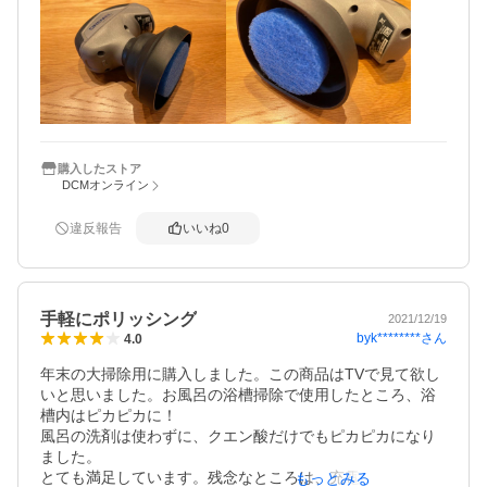
にすっぽりと手の中におさまり支えやすいものの、手が小
さい女性だと握りづらいかもしれない。

水はね防止のスカーフが付いているのは良いですね！写真
は蛇腹式のスカーフを伸ばした状態です。
購入したストア
DCMオンライン
違反報告
いいね
0
手軽にポリッシング
2021/12/19
byk********
さん
4.0
年末の大掃除用に購入しました。この商品はTVで見て欲し
いと思いました。お風呂の浴槽掃除で使用したところ、浴
槽内はピカピカに！

風呂の洗剤は使わずに、クエン酸だけでもピカピカになり
ました。

とても満足しています。残念なところは、充電がすぐに切
もっとみる