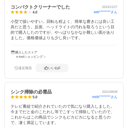
コンパクトクリーナーでした
2024/12/27
sek********
さん
4.0
小型で扱いやすい。回転も程よく、簡単な磨きには良い工
具だと思う。反面、ヘッドライトの汚れを取ろうという目
的で購入したのですが、やっぱりなかなか難しい面があり
ました。価格価値よりも少し良いです。
購入したストア
e-toolショッピング
違反報告
いいね
0
シンク掃除の必需品
2021/08/08
mob********
さん
5.0
テレビ番組で紹介されていたので気になり購入しました。
今までだと金のこたわし等でこすって掃除していたので、
これからはこの商品でシンクもピカピカになると思うの
で、凄く満足しています。