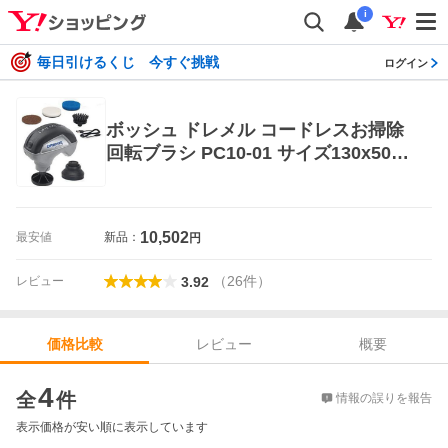
i
毎日引けるくじ 今すぐ挑戦
ログイン
ボッシュ ドレメル コードレスお掃除
回転ブラシ PC10-01 サイズ130x50x1
25mm 本体質量425g 防水性能IPX7 V
ERSA バーサ DREMEL BOSCH
10,502
最安値
新品：
円
（
26
件
）
レビュー
3.92
レビュー
概要
価格比較
価格比較
4
全
件
情報の誤りを報告
表示価格が安い順に表示しています