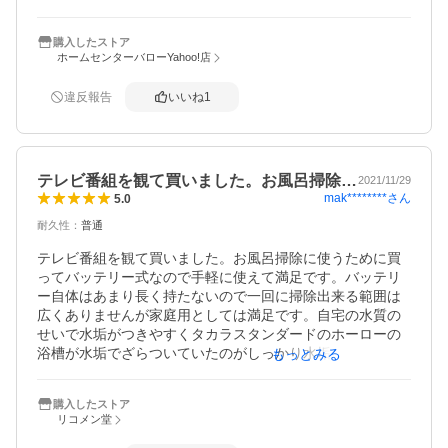
れるところかな！15分程度しか持ちません。お風呂全体を
ポリッシングしようと思えば、2回か3回充電しないとダメ
購入したストア
かな？
ホームセンターバローYahoo!店
違反報告
いいね
1
テレビ番組を観て買いました。お風呂掃除…
2021/11/29
mak********
さん
5.0
耐久性
：
普通
テレビ番組を観て買いました。お風呂掃除に使うために買
ってバッテリー式なので手軽に使えて満足です。バッテリ
ー自体はあまり長く持たないので一回に掃除出来る範囲は
広くありませんが家庭用としては満足です。自宅の水質の
せいで水垢がつきやすくタカラスタンダードのホーローの
浴槽が水垢でざらついていたのがしっかり水垢を落とせて
もっとみる
元のツルツルな質感に戻り喜んでいます。
購入したストア
リコメン堂