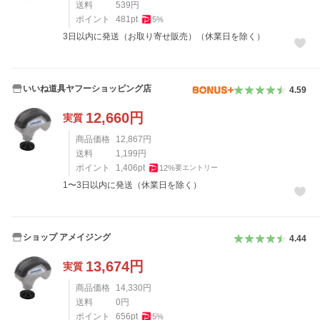
送料
539
円
ポイント
481
pt
5
%
3日以内に発送（お取り寄せ販売）（休業日を除く）
いいね道具ヤフーショッピング店
4.59
12,660
円
実質
商品価格
12,867
円
送料
1,199
円
ポイント
1,406
pt
12
%
要エントリー
1〜3日以内に発送（休業日を除く）
ショップ アメイジング
4.44
13,674
円
実質
商品価格
14,330
円
送料
0
円
ポイント
656
pt
5
%