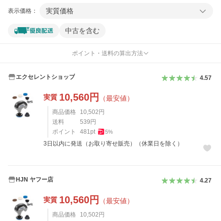
実質価格
表示価格：
中古を含む
ポイント・送料の算出方法
エクセレントショップ
4.57
10,560
円
実質
（最安値）
商品価格
10,502
円
送料
539
円
ポイント
481
pt
5
%
3日以内に発送（お取り寄せ販売）（休業日を除く）
HJN ヤフー店
4.27
10,560
円
実質
（最安値）
商品価格
10,502
円