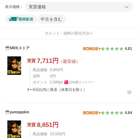
実質価格
表示価格：
中古を含む
ポイント・送料の算出方法
MRKストア
4.81
7,711
円
実質
（最安値）
商品価格
9,800
円
送料
0
円
ポイント
2,089
pt
23
%
要エントリー
4〜6日以内に発送（休業日を除く）
pumpppkin
4.84
8,651
円
実質
商品価格
10,500
円