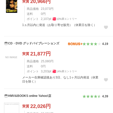
20,966
円
実質
商品価格
23,073
円
送料
0
円
ポイント
2,107
pt
10
%
要エントリー
1ヵ月以内に発送（お取り寄せ販売）（休業日を除く）
CD・DVD グッドバイブレーションズ
4.19
21,877
円
実質
商品価格
25,080
円
送料
0
円
ポイント
3,203
pt
14
%
要エントリー
メーカー在庫確認後あり3日、なし1ヶ月以内発送（休業
日を除く）
HMV&BOOKS online Yahoo!店
4.39
22,026
円
実質