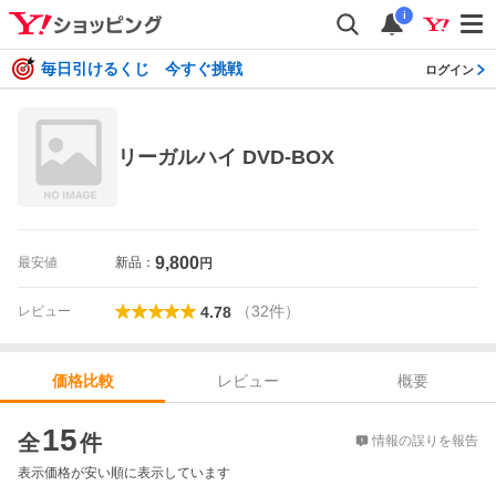
i
毎日引けるくじ 今すぐ挑戦
ログイン
リーガルハイ DVD-BOX
9,800
最安値
新品：
円
（
32
件
）
レビュー
4.78
レビュー
概要
価格比較
価格比較
15
全
件
情報の誤りを報告
表示価格が安い順に表示しています