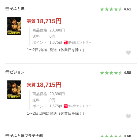
そふと屋
4.61
18,715
円
実質
商品価格
20,390
円
送料
0
円
ポイント
1,675
pt
9
%
要エントリー
1〜2日以内に発送（休業日を除く）
ピジョン
4.58
18,715
円
実質
商品価格
20,390
円
送料
0
円
ポイント
1,675
pt
9
%
要エントリー
1〜2日以内に発送（休業日を除く）
そふと屋プラチナ館
4.60