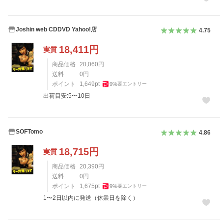
Joshin web CDDVD Yahoo!店
4.75
18,411
円
実質
商品価格
20,060
円
送料
0
円
ポイント
1,649
pt
9
%
要エントリー
出荷目安:5〜10日
SOFTomo
4.86
18,715
円
実質
商品価格
20,390
円
送料
0
円
ポイント
1,675
pt
9
%
要エントリー
1〜2日以内に発送（休業日を除く）