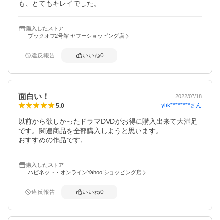
も、とてもキレイでした。
購入したストア
ブックオフ2号館 ヤフーショッピング店
違反報告
いいね
0
面白い！
2022/07/18
ybk********
さん
5.0
以前から欲しかったドラマDVDがお得に購入出来て大満足
です。関連商品を全部購入しようと思います。

おすすめの作品です。
購入したストア
ハピネット・オンラインYahoo!ショッピング店
違反報告
いいね
0