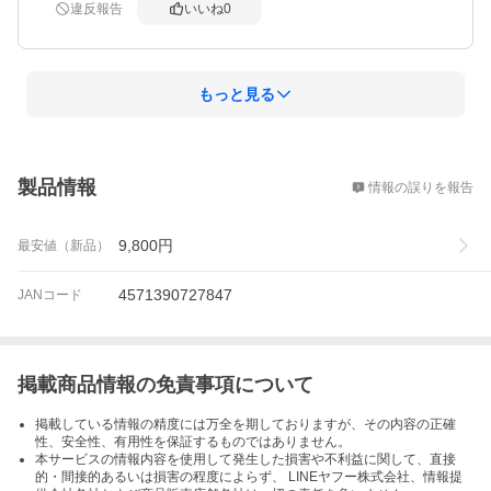
違反報告
いいね
0
もっと見る
概要
製品情報
情報の誤りを報告
9,800
円
最安値（新品）
4571390727847
JANコード
掲載商品情報の免責事項について
掲載している情報の精度には万全を期しておりますが、その内容の正確
性、安全性、有用性を保証するものではありません。
本サービスの情報内容を使用して発生した損害や不利益に関して、直接
的・間接的あるいは損害の程度によらず、 LINEヤフー株式会社、情報提