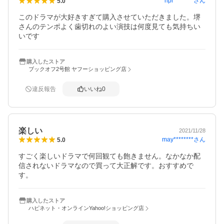
npr********
さん
5.0
このドラマが大好きすぎて購入させていただきました。堺
さんのテンポよく歯切れのよい演技は何度見ても気持ちい
いです
購入したストア
ブックオフ2号館 ヤフーショッピング店
違反報告
いいね
0
楽しい
2021/11/28
may********
さん
5.0
すごく楽しいドラマで何回観ても飽きません。なかなか配
信されないドラマなので買って大正解です。おすすめで
す。
購入したストア
ハピネット・オンラインYahoo!ショッピング店