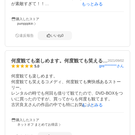
が素敵すぎて！！

もっとみる
梱包はプチプチ梱包とビニール袋でしたが、綺麗な状態で
届けていただきました。

購入したストア
まだ途中ですが、企画メンバーに「相棒」制作の方も参加
pumpppkin
されており、迷っていた相棒好きな姪っ子の誕生日プレゼ
ントに再購入も検討しておりますので、その時にはどうぞ
違反報告
いいね
0
よろしくお願いします^ - ^
何度観ても楽しめます。何度観ても笑える…
2021/09/02
gre********
さん
5.0
何度観ても楽しめます。

何度観ても笑えるコメディ、何度観ても爽快感あるストー
リー。

レンタルの時でも何回も借りて観てたので、DVD-BOXをつ
いに買ったのですが、買ってからも何度も観てます。

古沢良太さんの作品の中でも特にお気に入りの最高傑作ド
もっとみる
ラマシリーズです。

もちろんシーズン２やスペシャルドラマシリーズも買いま
購入したストア
した。
ネットオフ まとめてお得店