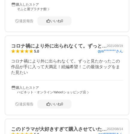
購入したストア
そふと屋プラチナ館
違反報告
いいね
0
コロナ禍により外に出られなくて。ずっと…
2021/09/19
gya********
さん
5.0
コロナ禍により外に出られなくて。ずっと見たかったこの
作品が手に入って大満足！続編希望！この最強タッグをま
た見たい
購入したストア
ハピネット・オンラインYahoo!ショッピング店
違反報告
いいね
0
このドラマが大好きすぎて購入させていた…
2022/08/14