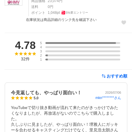
商品価格
23,074
円
送料
0
円
ポイント
1,048
pt
5
%
要エントリー
在庫状況は商品詳細のリンク先を確認下さい
レビュー
4.78
5
4
3
2
32
件
1
おすすめ順
今見返しても、やっぱり面白い！
2026/07/06
mkn********
さん
5.0
YouTubeで切り抜き動画が流れて来たのがきっかけでみた
くなりましたが、再放送がないのでこちらで購入しまし
た。

久しぶりに見ましたが、やっぱり面白い！堺雅人にガッキ
ーを合わせるキャスティングだけでなく、里見浩太朗さん