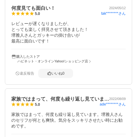
何度見ても面白い！
2024/05/12
tak********
さん
5.0
レビューが遅くなりましたが、

とっても楽しく拝見させて頂きました！

堺雅人さんとガッキーの掛け合いが

最高に面白いです！
購入したストア
ハピネット・オンラインYahoo!ショッピング店
違反報告
いいね
0
家族ではまって、何度も繰り返し見ていま…
2022/08/09
ade********
さん
5.0
家族ではまって、何度も繰り返し見ています。堺雅人さん
のセリフが何とも爽快。気分をスッキリさせたい時にお勧
めです。