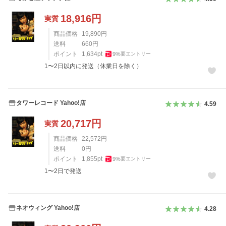
18,916
円
実質
商品価格
19,890
円
送料
660
円
ポイント
1,634
pt
9
%
要エントリー
1〜2日以内に発送（休業日を除く）
タワーレコード Yahoo!店
4.59
20,717
円
実質
商品価格
22,572
円
送料
0
円
ポイント
1,855
pt
9
%
要エントリー
1〜2日で発送
ネオウィング Yahoo!店
4.28