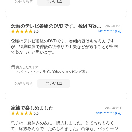
違反報告
いいね
1
念願のテレビ番組のDVDです。番組内容…
2022/09/25
let********
さん
5.0
念願のテレビ番組のDVDです。番組内容はもちろんです
が、特典映像で俳優の役作りの工夫などが観ることが出来
て良かったと思います。
購入したストア
ハピネット・オンラインYahoo!ショッピング店
違反報告
いいね
2
家族で楽しめました
2022/08/31
tom********
さん
5.0
息子の、夏休みの友に、購入しました。とてもおもろく
て、家族みんなで、たのしめました。画像も、パッケージ