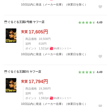
10日以内に発送（メーカー在庫）（休業日を除く）
ぐるぐる王国2号館 ヤフー店
4.49
17,605
円
実質
商品価格
18,508
円
送料
618
円
ポイント
1,521
pt
9
%
要エントリー
10日以内に発送（メーカー在庫）（休業日を除く）
ぐるぐる王国DS ヤフー店
4.49
17,794
円
実質
商品価格
19,386
円
送料
0
円
ポイント
1,592
pt
9
%
要エントリー
10日以内に発送（メーカー在庫）（休業日を除く）