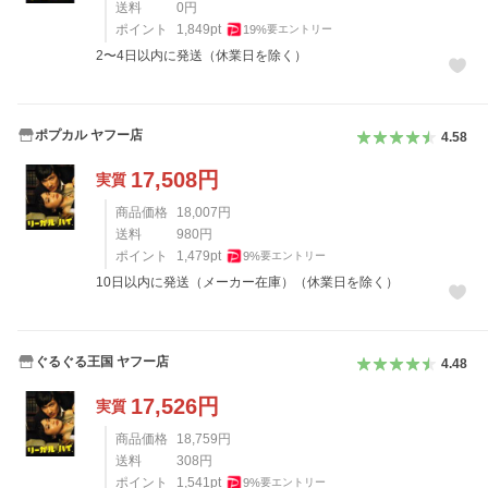
送料
0
円
ポイント
1,849
pt
19
%
要エントリー
2〜4日以内に発送（休業日を除く）
ポプカル ヤフー店
4.58
17,508
円
実質
商品価格
18,007
円
送料
980
円
ポイント
1,479
pt
9
%
要エントリー
10日以内に発送（メーカー在庫）（休業日を除く）
ぐるぐる王国 ヤフー店
4.48
17,526
円
実質
商品価格
18,759
円
送料
308
円
ポイント
1,541
pt
9
%
要エントリー