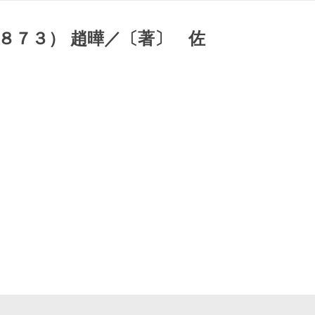
８７３） 趙曄／〔著〕 佐