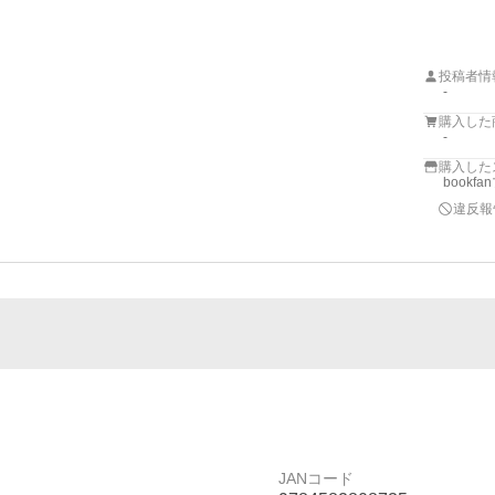
投稿者情
-
購入した
-
購入した
bookf
違反報
JANコード