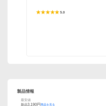
レビュー
5.0
製品情報
最安値
3,190
円
新品
商品を見る