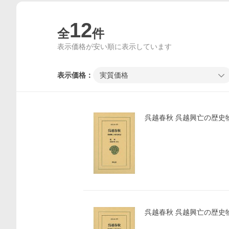
12
全
件
表示価格が安い順に表示しています
表示価格：
実質価格
呉越春秋 呉越興亡の歴史物
呉越春秋 呉越興亡の歴史物