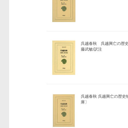
呉越春秋 呉越興亡の歴史
藤武敏/訳注
呉越春秋 呉越興亡の歴史物語 
庫〕