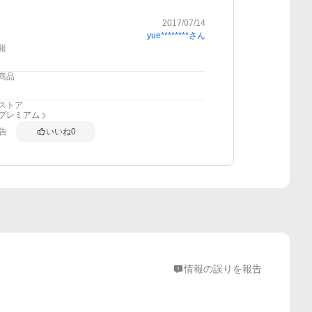
2017/07/14
yue********
さん
報
商品
ストア
anプレミアム
告
いいね
0
情報の誤りを報告