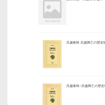
呉越春秋 呉越興亡の歴史
呉越春秋−呉越興亡の歴史物