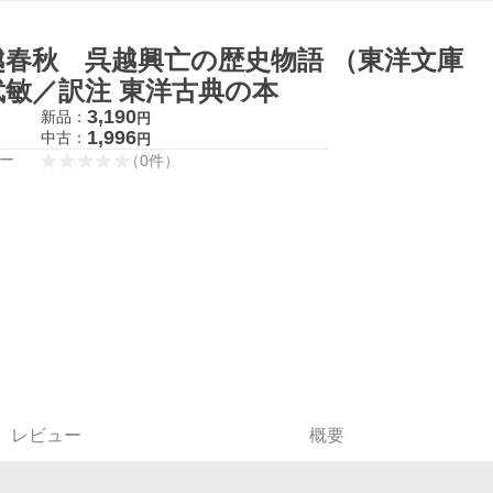
越春秋 呉越興亡の歴史物語 （東洋文庫 
武敏／訳注 東洋古典の本
3,190
新品：
円
1,996
中古：
円
ー
（
0
件
）
レビュー
概要