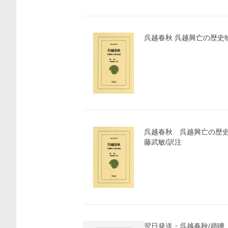
呉越春秋 呉越興亡の歴史
呉越春秋 呉越興亡の歴史
藤武敏/訳注
価格比較
翌日発送・呉越春秋/趙曄