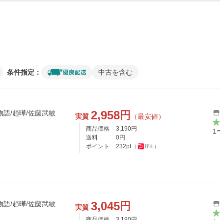
条件指定：
中古を含む
2,958
円
語/趙曄/佐藤武敏
実質
（最安値）
商品価格
3,190
円
1
送料
0
円
ポイント
232
pt
（
8
%）
3,045
円
語/趙曄/佐藤武敏
実質
商品価格
3,190
円