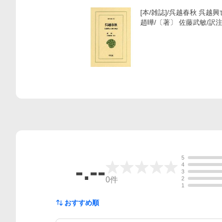
[本/雑誌]/呉越春秋 呉越興
趙曄/〔著〕 佐藤武敏/訳
5
-.--
4
3
0
件
2
1
おすすめ順