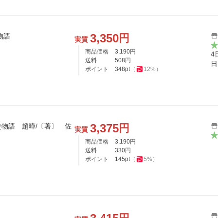
3,350
円
物語
実質
商品価格
3,190
円
4
送料
508
円
日
ポイント
348
pt
（
12
%）
3,375
円
物語 趙曄/〔著〕 佐
実質
商品価格
3,190
円
送料
330
円
ポイント
145
pt
（
5
%）