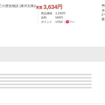
3,634
円
亡の歴史物語 (東洋文庫)/
実質
注
商品価格
3,190
円
2
送料
589
円
業
ポイント
145
pt
（
5
%）