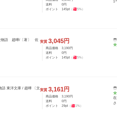
1
送料
0
円
ポイント
145
pt
（
5
%）
3,045
円
物語 趙曄/〔著〕 佐
実質
商品価格
3,190
円
送料
0
円
ポイント
145
pt
（
5
%）
3,161
円
東洋文庫 / 趙曄 〔文
実質
商品価格
3,190
円
在
送料
0
円
さ
ポイント
29
pt
（
1
%）