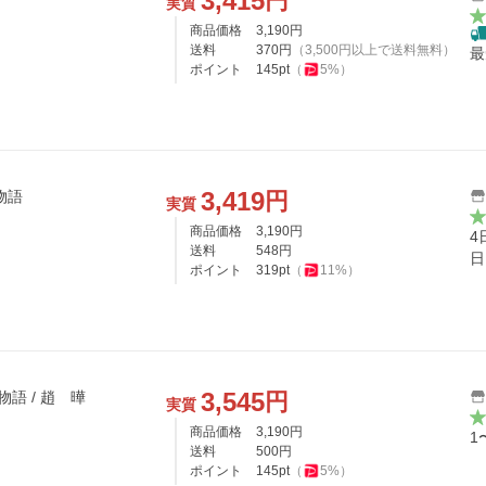
3,415
円
実質
商品価格
3,190
円
送料
370
円
（
3,500
円以上で送料無料）
最
ポイント
145
pt
（
5
%）
3,419
円
物語
実質
商品価格
3,190
円
4
送料
548
円
日
ポイント
319
pt
（
11
%）
3,545
円
語 / 趙 曄
実質
商品価格
3,190
円
1
送料
500
円
ポイント
145
pt
（
5
%）