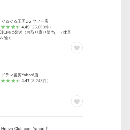
ぐるぐる王国DS ヤフー店
4.49
（
25,000
件
）
日以内に発送（お取り寄せ販売）（休業
を除く）
ドラマ書房Yahoo!店
4.47
（
8,243
件
）
Honya Club.com Yahoo!店