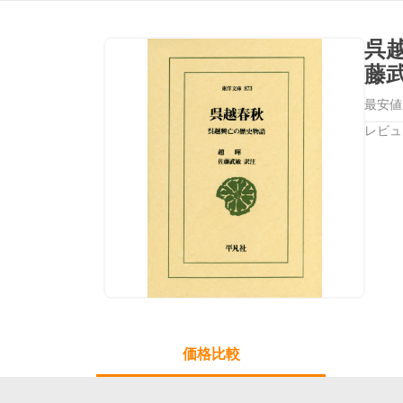
呉
藤
最安値
レビュ
価格比較