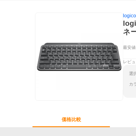
logico
lo
ネー
最安値
レビュ
選
カ
価格比較