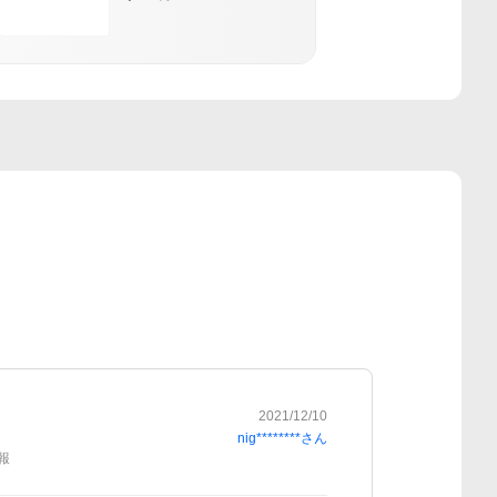
2021/12/10
nig********
さん
報