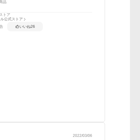
商品
ストア
ール公式ストア
告
いいね
26
2022/03/06