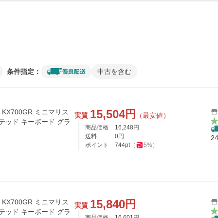
条件指定：
中古を含む
15,504
円
i KX700GR ミニマリス
実質
（最安値）
テッド キーボード グラ
商品価格
16,248
円
送料
0
円
2
ポイント
744
pt
（
5
%）
15,840
円
i KX700GR ミニマリス
実質
テッド キーボード グラ
商品価格
16,601
円