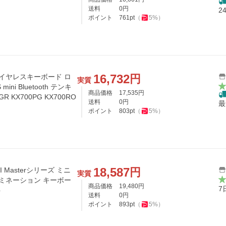
送料
0
円
2
ポイント
761
pt
（
5
%）
16,732
円
ワイヤレスキーボード ロ
実質
mini Bluetooth テンキ
商品価格
17,535
円
 KX700PG KX700RO
送料
0
円
最
ポイント
803
pt
（
5
%）
18,587
円
I Masterシリーズ ミニ
実質
ルミネーション キーボー
商品価格
19,480
円
7
ト
送料
0
円
ポイント
893
pt
（
5
%）