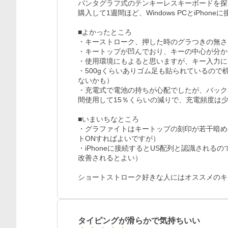
パンタグラフ式のテンキーレスキーボードを探
購入して1週間ほど、Windows PCとiPho
■よかったところ

・キーストローク、押した時のグラつきの無さ
・キートップが凹んでおり、キーの中心が分か
・使用環境にもよると思いますが、キー入力に
・500gくらいありゴム足も貼られているの
ないかも）

・充電式で電池の持ちが心配でしたが、バックライトO
間使用して15％くらいの減りで、充電頻度は少
■いまいちなところ

・グラファイトはキートップの刻印が若干暗め
トONすればよいですが）

・iPhoneに接続するとUS配列と認識され
改善されるとよい）

ショートストローク好きな人にはオススメのキ
タイピングが滑らかで気持ちいい