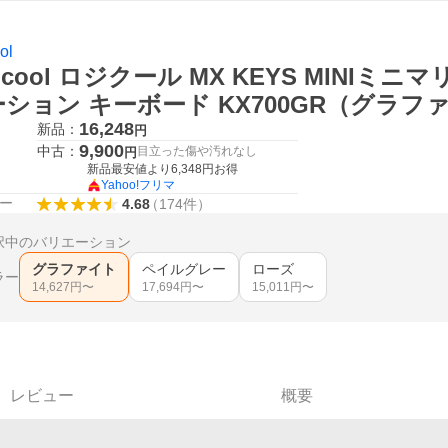
ol
gicool ロジクール MX KEYS MINI
ション キーボード KX700GR（グラフ
16,248
新品：
円
9,900
中古：
目立った傷や汚れなし
円
新品最安値より
6,348
円お得
Yahoo!フリマ
ー
4.68
（
174
件
）
択中のバリエーション
グラファイト
ペイルグレー
ローズ
ラー
14,627
円〜
17,694
円〜
15,011
円〜
レビュー
概要