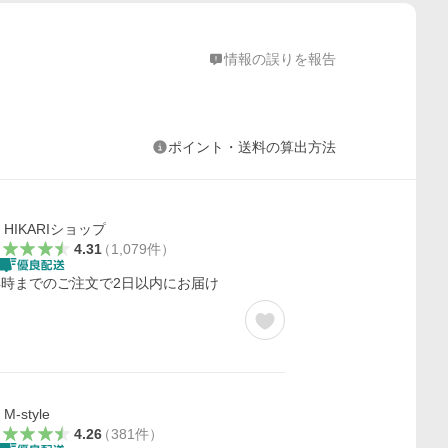
情報の誤りを報告
ポイント・送料の算出方法
HIKARIショップ
4.31
（
1,079
件
）
4時までのご注文で2日以内にお届け
M-style
4.26
（
381
件
）