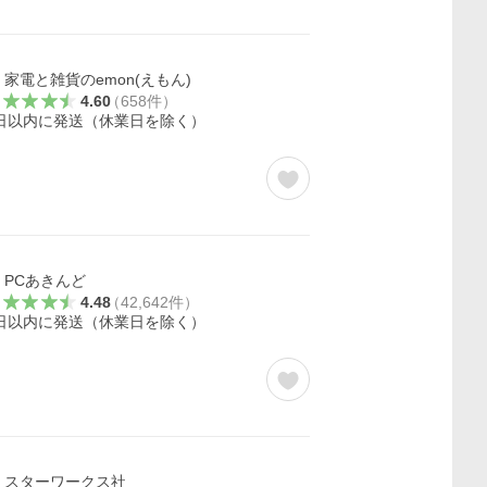
家電と雑貨のemon(えもん)
4.60
（
658
件
）
日以内に発送（休業日を除く）
PCあきんど
4.48
（
42,642
件
）
日以内に発送（休業日を除く）
スターワークス社