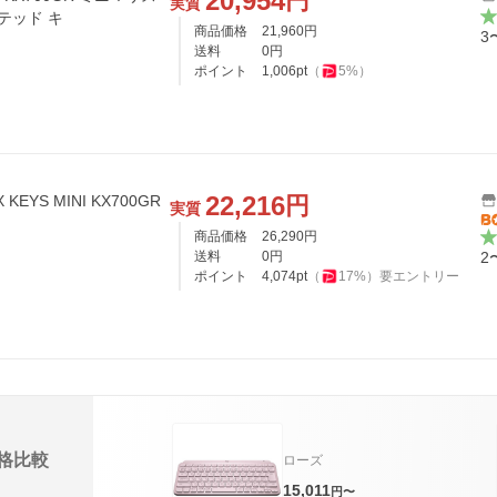
20,954
円
実質
テッド キ
商品価格
21,960
円
3
送料
0
円
ポイント
1,006
pt
（
5
%）
22,216
円
YS MINI KX700GR
実質
商品価格
26,290
円
送料
0
円
2
ポイント
4,074
pt
（
17
%）
要エントリー
格比較
ローズ
15,011
円〜