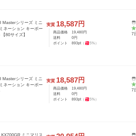
18,587
円
I Masterシリーズ ミニ
実質
ルミネーション キーボー
商品価格
19,480
円
7
イト【80サイズ】
送料
0
円
ポイント
893
pt
（
5
%）
18,587
円
I Masterシリーズ ミニ
実質
ルミネーション キーボー
商品価格
19,480
円
7
ト
送料
0
円
ポイント
893
pt
（
5
%）
i KX700GR ミニマリス