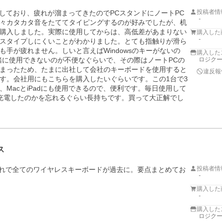
投稿者情
しており、疲れが溜まってきたのでPCスタンドにノートPC
-
々カタカタ音をたててタイピングするのが好みでしたが、机
購入しました。実際に使用してからは、高低差があまりない
購入した
-
スタイプしにくいことがわかりました。とても指触りが滑ら
手が疲れません。しいと言えばWindowsのキーがないの
購入した
一緒に使用できないのが不便なぐらいで、その際はノートPCの
ロジク
まったため、たまに出社して会社のキーボードを使用すると
違反報
す。会社用にもこちらを購入したいぐらいです。この1台で3
MacとiPadにも使用できるので、便利です。毎日使用して
充電したのかを忘れるぐらい長持ちです。買って大正解でし
ス
投稿者情
。これで全てのワイヤレスキーボードが過去に。要点まとめてお
-
購入した
-
購入した
ロジク