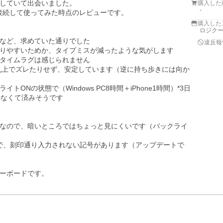
していて出会いました。

購入した
-
neに接続して使ってみた時点のレビューです。

購入した
ロジク
など、求めていた通りでした

違反報
りやすいためか、タイプミスが減ったような気がします

タイムラグは感じられません

で机上でズレたりせず、安定しています（逆に持ち歩きには向か
Nの状態で（Windows PC8時間＋iPhone1時間）*3日
なくて済みそうです

なので、暗いところではちょっと見にくいです（バックライ
るので、刻印通り入力されない記号があります（アップデートで
ーボードです。