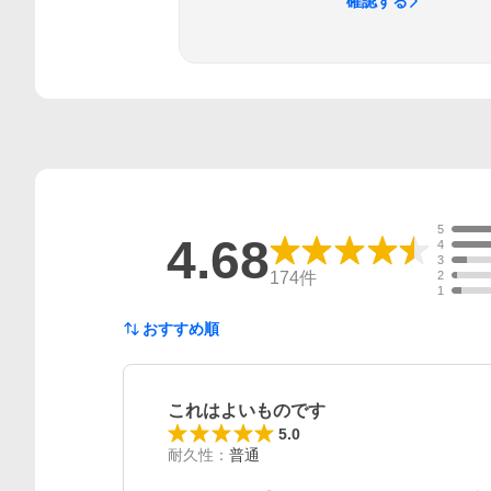
確認する
5
4.68
4
3
174
件
2
1
おすすめ順
これはよいものです
5.0
耐久性
：
普通