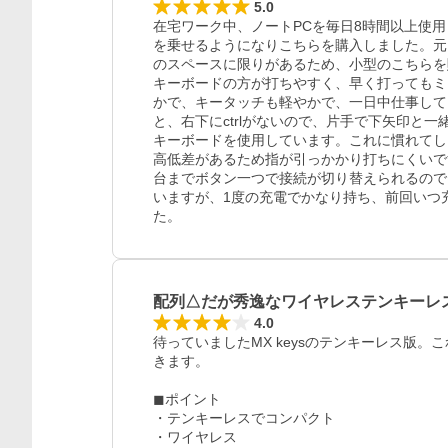
5.0
在宅ワーク中、ノートPCを毎日8時間以上使用
を乗せるようになりこちらを購入しました。元
のスペースに限りがあるため、小型のこちらを
キーボードの方が打ちやすく、早く打ってもミ
かで、キータッチも軽やかで、一日中仕事しても
と、右下にctrlがないので、片手で下矢印と
キーボードを使用しています。これに慣れてし
高低差があるため指が引っかかり打ちにくいで
台までボタン一つで接続が切り替えられるので、
いますが、1度の充電でかなり持ち、前回いつ
た。
配列△だが秀逸なワイヤレステンキーレ
4.0
待っていましたMX keysのテンキーレス版
きます。

◼︎ポイント

・テンキーレスでコンパクト

・ワイヤレス
