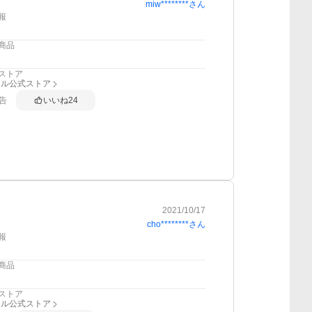
miw********
さん
報
商品
ストア
ール公式ストア
告
いいね
24
2021/10/17
cho********
さん
報
商品
ストア
ール公式ストア