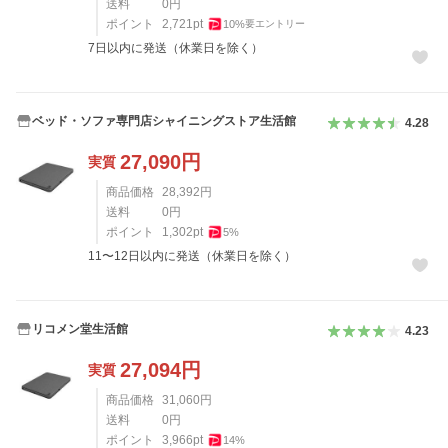
送料
0
円
ポイント
2,721
pt
10
%
要エントリー
7日以内に発送（休業日を除く）
ベッド・ソファ専門店シャイニングストア生活館
4.28
27,090
円
実質
商品価格
28,392
円
送料
0
円
ポイント
1,302
pt
5
%
11〜12日以内に発送（休業日を除く）
リコメン堂生活館
4.23
27,094
円
実質
商品価格
31,060
円
送料
0
円
ポイント
3,966
pt
14
%