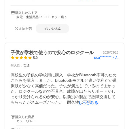
商品自体はよくできており、強いて言うならもうちょっと
色を選べたらデザインを選べれば尚良いかと思いました。

購入したストア
コスパはやはり純正品に比べたら安いがお高いかと思いま
家電・生活用品 RELIFE ヤフー店
した。
違反報告
いいね
1
子供が学校で使うので安心のロジクール
2026/03/15
pcq********
さん
5.0
耐久性
：
普通
高校生の子供の学校用に購入　学校かBluetooth不可のため
こちらを購入しました。Bluetoothモデルと違い便利だが選
択肢が少なく高価だった。子供が満足しているのでよかっ
た。ロジクールなので不具合、故障が出たらサポートがし
っかり受けられるのが安心。以前別の製品で故障交換して
もらったがスムーズだった。　耐久性は不明だが持ち歩き
もっとみる
するモノなので故障もあり得るので安心できるロジクール
が間違いないです。
購入した商品
カラー/グレー