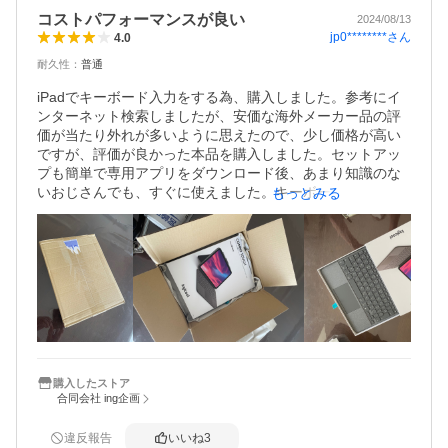
コストパフォーマンスが良い
2024/08/13
jp0********
さん
4.0
耐久性
：
普通
iPadでキーボード入力をする為、購入しました。参考にイ
ンターネット検索しましたが、安価な海外メーカー品の評
価が当たり外れが多いように思えたので、少し価格が高い
ですが、評価が良かった本品を購入しました。セットアッ
プも簡単で専用アプリをダウンロード後、あまり知識のな
いおじさんでも、すぐに使えました。キーボードレイアウ
もっとみる
ト・釦のクリック・マウスパッドの操作感等、簡易キーボ
ードとしてiPadでやりたい事を手助けしてくれる製品だと
思います。サクサクと使いこなすには、少し時間が必要か
と思います。携帯性(重さ)については、少し重たさを感じま
すが、製品の作りが良いので耐久性を考えると自分では不
満を感じられないレベルです。これからの長期使用で不具
合が出なければコストパフォーマンスが良い製品に出会え
たと思います。
購入したストア
合同会社 ing企画
違反報告
いいね
3