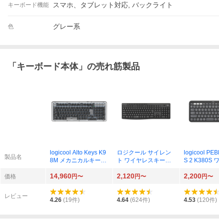
スマホ、タブレット対応, バックライト
キーボード機能
グレー系
色
「
キーボード本体
」の売れ筋製品
logicool Alto Keys K9
ロジクール サイレン
logicool PE
製品名
8M メカニカルキーボ
ト ワイヤレスキーボ
S 2 K380S
ード K98MGR（グラ
ード K295 （グラファ
スキーボード 
14,960
2,120
2,200
ファイト）
イト）
R（グラファ
価格
円〜
円〜
円〜
レビュー
4.26
(
19
件)
4.64
(
624
件)
4.53
(
120
件)