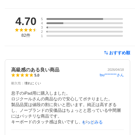
レビュー
4.70
5
4
3
2
82
件
1
おすすめ順
高級感のある良い商品
2026/04/18
tsu********
さん
5.0
耐久性
：
壊れにくい
息子のiPad用に購入しました。

ロジクールさんの商品なので安心してポチりました。

製品品質は値段の割に良いと思います。純正は高すぎる
し、ノーブランドの安価品はちょっとと思っている中間層
にはバッチリな商品です。

キーボードのタッチ感は良いですし、バックライトで光る
もっとみる
点も高級感があります。iPad本体への脱着もできるので、
MicrosoftのSurfaceみたいにも使えます。
