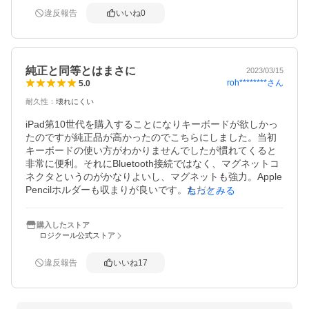
違反報告
いいね
0
純正と同等とはまさに
2023/03/15
roh********
さん
5.0
耐久性
：
壊れにくい
iPad第10世代を購入することになりキーボードが欲しかっ
たのですが純正品が高かったのでこちらにしました。当初
キーボードの使い方がわかりませんでしたが慣れてくると
非常に便利。それにBluetooth接続ではなく、マグネットコ
ネクタというのがかなりよいし、マグネットも強力。Apple
Pencilホルダーも収まりが良いです。ただケースはかなり固
もっとみる
いので脱着は一苦労です。
購入したストア
ロジクール公式ストア
違反報告
いいね
17