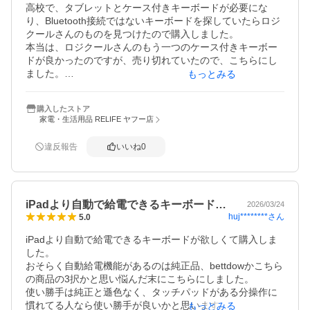
高校で、タブレットとケース付きキーボードが必要にな
り、Bluetooth接続ではないキーボードを探していたらロジ
クールさんのものを見つけたので購入しました。

本当は、ロジクールさんのもう一つのケース付きキーボー
ドが良かったのですが、売り切れていたので、こちらにし
ました。

もっとみる
はめ込むのに側が硬くて少し苦労しますが、３年間使うも
のとすれば壊れなくて良さそうです。充電もiPad本体から
購入したストア
の充電のみで良いのも楽です。

家電・生活用品 RELIFE ヤフー店
とても早い配送をありがとうございました。
違反報告
いいね
0
iPadより自動で給電できるキーボード…
2026/03/24
huj********
さん
5.0
iPadより自動で給電できるキーボードが欲しくて購入しま
した。

おそらく自動給電機能があるのは純正品、bettdowかこちら
の商品の3択かと思い悩んだ末にこちらにしました。

使い勝手は純正と遜色なく、タッチパッドがある分操作に
慣れてる人なら使い勝手が良いかと思います。

もっとみる