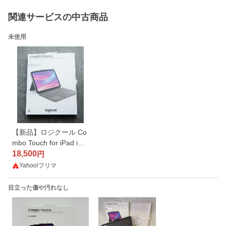
関連サービスの中古商品
未使用
【新品】ロジクール Co
mbo Touch for iPad iK1
059GRA
18,500
円
Yahoo!フリマ
目立った傷や汚れなし