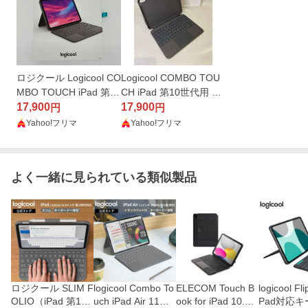
ロジクール Logicool CO
Logicool COMBO TOU
MBO TOUCH iPad 第10
CH iPad 第10世代用 キ
世代用キーボードケー
17,900
ーボード ik1059gra YU
17,900
円
円
ス iK1059GRA
0081
Yahoo!フリマ
Yahoo!フリマ
よく一緒に見られている類似製品
ロジクール SLIM F
logicool Combo To
ELECOM Touch B
logicool Fli
OLIO（iPad 第10
uch iPad Air 11イ
ook for iPad 10.9
Pad対応