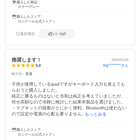
購入した商品
本体の仕上がりも良いので、せっかくのiPadもしっかり保
カラー/グレー
護してくれそうです。

さすがゲーミングアイテムで実力のあるブランドだなと感
購入したストア
心しました。

ロジクール公式ストア
ここから以下は難点ではなく、特徴だと思ってください。

違反報告
いいね
0
ｰ 一度はめるとがっちりセットされ気軽に外せない。爪折
れそう。

ｰ カラーが一色なので友人と被る。

ｰ 商品表面全体がメッシュ調というかファブリック調の折
推奨します！
2024/01/09
り柄のため、シールがつかない、つきにくい。

leg********
さん
5.0
耐久性
：
普通
表面の質感は高級感アップに貢献してますが、それとのバ
ーターで他人と差別化図れないのが残念みたいです。

子供が使用しているipadですがキーボード入力も覚えても
少し気になる点はありますが、お値段が予算内であれば買
らおうと購入しました。

純正に勝るものはないと当初は純正を考えていましたが、

何せ高額なので冷静に検討した結果本製品を選びました。

・マグネットの脱着がとにかく便利。Bluetoothは使わない
ので設定や電源の心配も要りません。

もっとみる
キーボードの置き場所も考えなくて良いし、すぐ分離でき
るのでタブレットとしての利便性も損なわれません。

購入したストア
・トラックパッド付で便利。学校で覚えたのか使いこなし
ロジクール公式ストア
ています。少し値段を足してもあった方が良いです。
