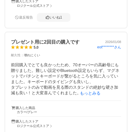
購入したストア
ロジクール公式ストア
違反報告
いいね
1
プレゼント用に2回目の購入です
2026/01/08
eot********
さん
5.0
耐久性
：
壊れにくい
前回購入でとても良かったため、70オーバーの高齢母にも
贈りました。難しい設定やBluetooth設定もいらず、マグネ
ットでパチンとキーボードが繋がるところを気に入ってい
ました。キーボードのタイピングも良いし、

タブレットのみで動画を見る際のスタンドの絶妙な硬さ加
減も良い！と大変喜んでくれました。

もっとみる
少し重いけれどどうかなと思いましたが、自宅でのみ使う
ので問題ないとの事です。
購入した商品
カラー/グレー
購入したストア
ロジクール公式ストア