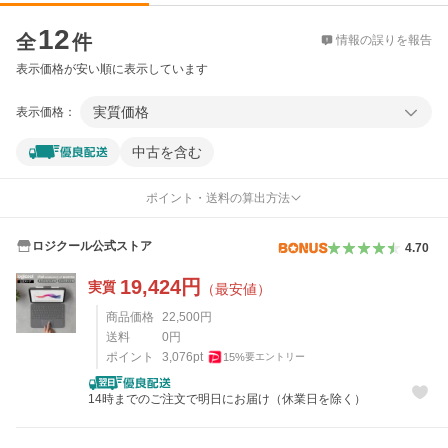
価格比較
12
全
件
情報の誤りを報告
表示価格が安い順に表示しています
実質価格
表示価格：
中古を含む
ポイント・送料の算出方法
ロジクール公式ストア
4.70
19,424
円
実質
（最安値）
商品価格
22,500
円
送料
0
円
ポイント
3,076
pt
15
%
要エントリー
14時までのご注文で明日にお届け（休業日を除く）