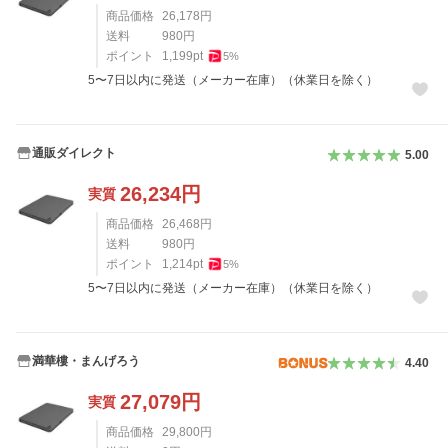
商品価格
26,178
円
送料
980
円
ポイント
1,199
pt
5
%
5〜7日以内に発送（メーカー在庫）（休業日を除く）
通販ダイレクト
5.00
26,234
円
実質
商品価格
26,468
円
送料
980
円
ポイント
1,214
pt
5
%
5〜7日以内に発送（メーカー在庫）（休業日を除く）
満華樓・まんげろう
4.40
27,079
円
実質
商品価格
29,800
円