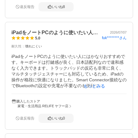
・純正マジックキーボードより良いかなと思う部分は、ipa
違反報告
いいね
8
dのカバーとしてはサイドの保護があるということと

純正の白に比べると汚れに対して目立ちにくいかなと思う
ことです。

肝心なキーの押し具合とかは比較はできないものの不便は
iPadをノートPCのように使いたい人…
無いです。バックライトも付いてて格好いいです。

2026/07/07
fuk********
さん
5.0
蓋としてキーボードを閉じたときもこれ以上なく収まりが
良くてとても気に入っています。

耐久性
：
壊れにくい
個人的な要望としては、キーボードに角度をつけられたら
良かったです。
iPadをノートPCのように使いたい人にはかなりおすすめで
す。キーボードは打鍵感が良く、日本語配列なので違和感
なく入力できます。トラックパッドの反応も非常に良く、
マルチタッチジェスチャーにも対応しているため、iPadの
操作が格段に快適になりました。Smart Connector接続なの
でBluetoothの設定や充電が不要なのも便利です。バックラ
もっとみる
イト付きで暗い場所でも使いやすく、キーボードは着脱式
なので、動画視聴や手書きの際は外して使えるのも魅力で
購入したストア
す。ケースとしてもしっかりiPadを保護してくれます。一
家電・生活用品 RELIFE ヤフー店
方で、装着するとそれなりに重量が増えるため、軽さを重
視する人には向かないかもしれません。それでも機能性や
違反報告
いいね
0
使い勝手を考えると満足度は非常に高く、iPadを仕事や勉
強で活用したい人には価格以上の価値がある製品だと感じ
ました。