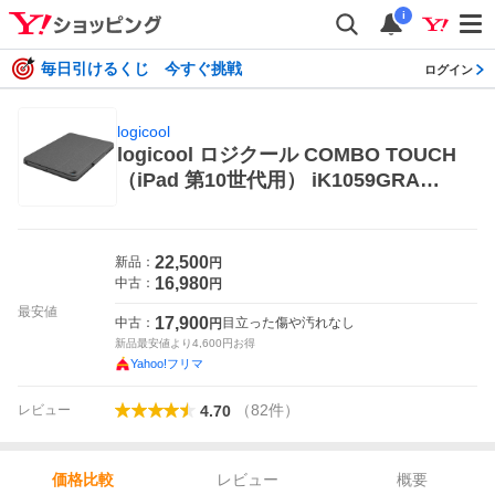
i
毎日引けるくじ 今すぐ挑戦
ログイン
logicool
logicool ロジクール COMBO TOUCH
（iPad 第10世代用） iK1059GRA
（グレー） キーボード本体
22,500
新品：
円
16,980
中古：
円
最安値
17,900
中古：
目立った傷や汚れなし
円
新品最安値より
4,600
円お得
Yahoo!フリマ
（
82
件
）
レビュー
4.70
レビュー
概要
価格比較