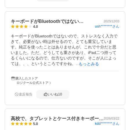
キーボードがBluetoothではない…
2023/12/03
ush********
さん
4.0
キーボードがBluetoothではないので、ストレスなく入力で
きて、必要がない時は外せるので、とても重宝していま
す。純正を使ったことはありませんが、これで十分だと思
いました。ただ、どうしても重さがあり、iPad二つ持って
るくらいになるので、仕方ないのですが、そこが人によっ
ては、、、というところですかね。

もっとみる
同じロジクールのペンを購入したのですが、差し込むのに
かなりきつめなのは、紛失防止なのかとは思いますが、そ
購入したストア
こがちょっと、、でしたが、全体的には満足です。
ロジクール公式ストア
違反報告
いいね
10
高校で、タブレットとケース付きキーボー…
2026/03/22
kdd********
さん
5.0