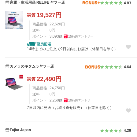
家電・生活用品 RELIFE ヤフー店
4.83
19,527
円
実質
商品価格
22,620
円
送料
0
円
ポイント
3,093
pt
15
%
要エントリー
14時までのご注文で2日以内にお届け（休業日を除く）
カメラのキタムラヤフー店
4.64
22,490
円
実質
商品価格
24,750
円
送料
0
円
ポイント
2,260
pt
10
%
要エントリー
7日以内に発送（お取り寄せ販売）（休業日を除く）
Fujita Japan
4.29