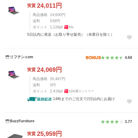
24,011
円
実質
商品価格
24,600
円
送料
539
円
ポイント
1,128
pt
5
%
5日以内に発送（お取り寄せ販売）（休業日を除く）
リフテン.com
4.68
24,069
円
実質
商品価格
26,487
円
送料
0
円
ポイント
2,418
pt
10
%
要エントリー
14時までのご注文で2日以内にお届け
BuzzFurniture
3.77
25,959
円
実質