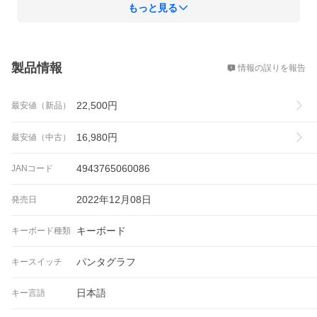
もっと見る
概要
製品情報
情報の誤りを報告
22,500
円
最安値（新品）
16,980
円
最安値（中古）
4943765060086
JANコード
2022年12月08日
発売日
キーボード
キーボード種類
パンタグラフ
キースイッチ
日本語
キー言語