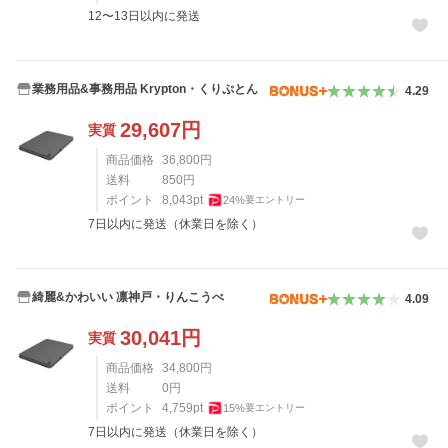
12〜13日以内に発送
業務用品&事務用品 Krypton・くりぷとん
4.29
29,607
円
実質
商品価格
36,800
円
送料
850
円
ポイント
8,043
pt
24
%
要エントリー
7日以内に発送（休業日を除く）
綺麗&かわいい 凛神戸・りんこうべ
4.09
30,041
円
実質
商品価格
34,800
円
送料
0
円
ポイント
4,759
pt
15
%
要エントリー
7日以内に発送（休業日を除く）