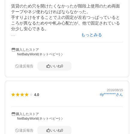
賃貸のため穴を開けたくなかったが階段上使用のため両面
テープやネジ使わなければならなかった。

手すりよけをすることで上の固定が左右つっぱっていると
ころが異なるためやや軋み心配だが、他で固定されている
分少し安心できる。

もっとみる
一人で子どもみながら固定していたので2時間くらいかかっ
てしまった。

購入したストア
多分支えてくれる人がいればもっと早くできるものだとお
NetBabyWorld(ネットベビー)
もう。
違反報告
いいね
0
2016/08/15
riy********
さん
4.0
購入したストア
NetBabyWorld(ネットベビー)
違反報告
いいね
0