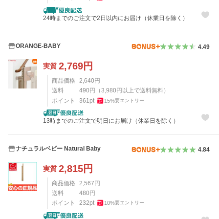
24時までのご注文で2日以内にお届け（休業日を除く）
ORANGE-BABY
4.49
2,769
円
実質
商品価格
2,640
円
送料
490
円
（
3,980
円以上で送料無料）
ポイント
361
pt
15
%
要エントリー
13時までのご注文で明日にお届け（休業日を除く）
ナチュラルベビー Natural Baby
4.84
2,815
円
実質
商品価格
2,567
円
送料
480
円
ポイント
232
pt
10
%
要エントリー