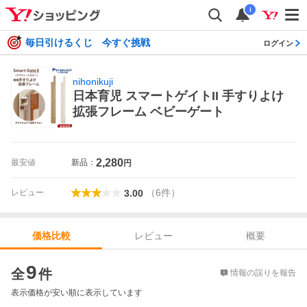
i
毎日引けるくじ 今すぐ挑戦
ログイン
nihonikuji
日本育児 スマートゲイトII 手すりよけ
拡張フレーム ベビーゲート
2,280
最安値
新品：
円
（
6
件
）
レビュー
3.00
レビュー
概要
価格比較
価格比較
9
全
件
情報の誤りを報告
表示価格が安い順に表示しています