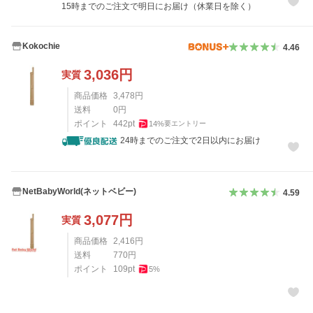
15時までのご注文で明日にお届け（休業日を除く）
Kokochie
4.46
3,036
円
実質
商品価格
3,478
円
送料
0
円
ポイント
442
pt
14
%
要エントリー
24時までのご注文で2日以内にお届け
NetBabyWorld(ネットベビー)
4.59
3,077
円
実質
商品価格
2,416
円
送料
770
円
ポイント
109
pt
5
%