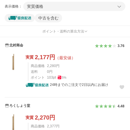
実質価格
表示価格：
中古を含む
ポイント・送料の算出方法
北村商会
3.76
2,177
円
実質
（最安値）
商品価格
2,280
円
送料
0
円
ポイント
103
pt
5
%
24時までのご注文で2日以内にお届け
ろくしょう堂
4.48
2,270
円
実質
商品価格
2,377
円