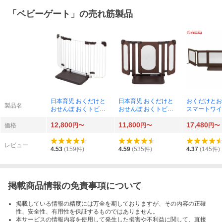
「
ベビーゲート
」の売れ筋製品
日本育児 おくだけと
日本育児 おくだけと
おくだけとお
製品名
おせんぼ おくトビラ
おせんぼ おくトビラ
スマートワイ
Sサイズ ホワイトスチ
Sサイズ （つみき）
ウン）
12,800
11,800
17,480
ール（ブラウン）
価格
円〜
円〜
円〜
レビュー
4.53
(
159
件)
4.59
(
535
件)
4.37
(
145
件)
掲載商品情報の免責事項について
掲載している情報の精度には万全を期しておりますが、その内容の正確
性、安全性、有用性を保証するものではありません。
本サービスの情報内容を使用して発生した損害や不利益に関して、直接