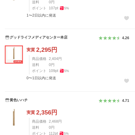
送料
0
円
ポイント
107
pt
5
%
1〜2日以内に発送
グッドライフメディアセンター本店
4.26
2,295
円
実質
商品価格
2,404
円
送料
0
円
ポイント
109
pt
5
%
0〜1日以内に発送
黄色いハチ
4.71
2,356
円
実質
商品価格
2,468
円
送料
0
円
ポイント
112
pt
5
%