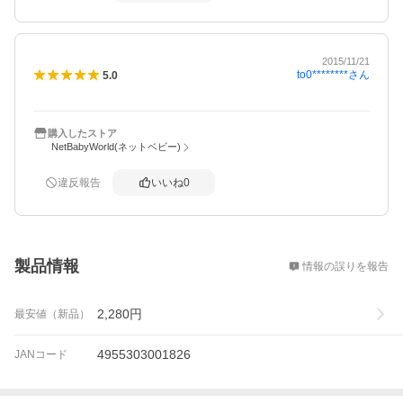
2015/11/21
to0********
さん
5.0
購入したストア
NetBabyWorld(ネットベビー)
違反報告
いいね
0
概要
製品情報
情報の誤りを報告
2,280
円
最安値（新品）
4955303001826
JANコード