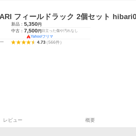
BARI フィールドラック 2個セット hibar
5,350
新品：
円
7,500
中古：
目立った傷や汚れなし
円
Yahoo!フリマ
ー
4.73
（
566
件
）
レビュー
概要