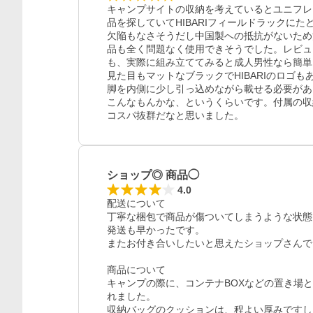
キャンプサイトの収納を考えているとユニフレ
品を探していてHIBARIフィールドラックに
欠陥もなさそうだし中国製への抵抗がないため
品も全く問題なく使用できそうでした。レビュ
も、実際に組み立ててみると成人男性なら簡単
見た目もマットなブラックでHIBARIのロゴ
脚を内側に少し引っ込めながら載せる必要があ
こんなもんかな、というくらいです。付属の収
コスパ抜群だなと思いました。
ショップ◎ 商品◯
4.0
配送について

丁寧な梱包で商品が傷ついてしまうような状態
発送も早かったです。

またお付き合いしたいと思えたショップさんで
商品について

キャンプの際に、コンテナBOXなどの置き場
れました。

収納バッグのクッションは、程よい厚みですし