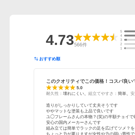
5
4.73
4
3
566
件
2
1
おすすめ順
このクオリティでこの価格！コスパ良い
5.0
耐久性
：
壊れにくい
組立てやすさ
：
簡単
安
造りがしっかりしていて丈夫そうです

ややマットな塗装も上品で良いです

ユ◯フレームさんの本物？(笑)の半額チョイで
安心の国内メーカーさんです

組み立ては簡単でラックの足を広げてツメ？を2
ちょっと力が要りますが女性や力の弱い男性で