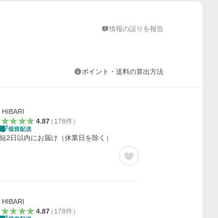
情報の誤りを報告
ポイント・送料の算出方法
HIBARI
4.87
（
178
件
）
短2日以内にお届け（休業日を除く）
HIBARI
4.87
（
178
件
）