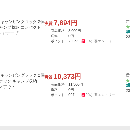
7,894
円
ク キャンピングラック 2個
実質
キャンプ収納 コンパクト
商品価格
8,600
円
ドアテーブ
送料
0
円
2
ポイント
706
pt
（
9
%）
要エントリー
10,373
円
ク キャンピングラック 2個
実質
ラック キャンプ収納 コ
商品価格
11,300
円
ン アウト
送料
0
円
2
ポイント
927
pt
（
9
%）
要エントリー