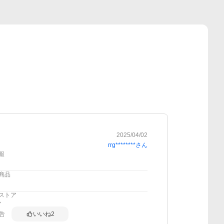
2025/04/02
rrg********
さん
報
商品
ストア
告
いいね
2