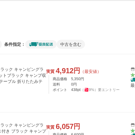
条件指定：
中古を含む
4,912
円
ルドラック キャンピングラ
実質
（最安値）
マットブラック キャンプ収
商品価格
5,350
円
アテーブル 折りたたみテ
送料
0
円
最
ポイント
438
pt
（
9
%）
要エントリー
6,057
円
ルドラック キャンピングラ
実質
ス付き ブラック キャンプ
商品価格
6,600
円