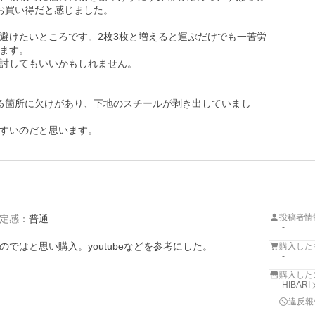
お買い得だと感じました。

避けたいところです。2枚3枚と増えると運ぶだけでも一苦労
ます。

討してもいいかもしれません。

る箇所に欠けがあり、下地のスチールが剥き出していまし
すいのだと思います。
投稿者情
定感
：
普通
-
はと思い購入。youtubeなどを参考にした。

購入した
-
購入した
HIBARI
違反報