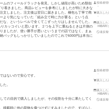
投稿者情
ームのフィールドラックを発見。しかし値段が高いため類似
-
たどり着きました。商品レビューを参考にしましたが特に大きな
注文しました。注文後は翌日に届きました。梱包も丁寧で商
購入した
-
ーより気になっていた「組み立て時に力が要る」という点
だな、というレベルで全くてこずったりはしませんでした。
購入した
もありカッコイいと思います。２つを上下に重ねるときは片側の
HIBARI
りましたが、使い勝手が悪いというまでの話ではなく、まぁ
違反報
納バッグもしっかりしていましたのでこれで6000円は本当に
投稿者情
-
ではないので安心です。

購入した
-
した。

購入した
HIBARI
としての目的で購入しましたが、その役割を十分に果たしてく
違反報
、積載時に他の荷物を傷つけずにすみましたので、すばらし