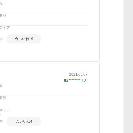
報
商品
ストア
告
いいね
19
2021/05/07
tks********
さん
報
商品
ストア
告
いいね
4