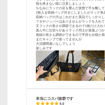
指を挟まない様に注意しましょう

ちなみにラックの足を畳んだ状態で手を離しても
2枚入る収納バッグ付きにしましたがラック単
収納バッグの方はこれがまた美品でしっかりし
フタやジッパーはありませんがラックを入れて
又フックの長さが調節できるので1枚だけ入れて
真ん中に仕切りがありラック同士が直接ぶつか
肩紐の長さも調節ができるので手持ち仕様か肩
まだキャンプで使ってませんが

大活躍間違いなしでしょう

楽しみです
本当にコスパ抜群です
5.0