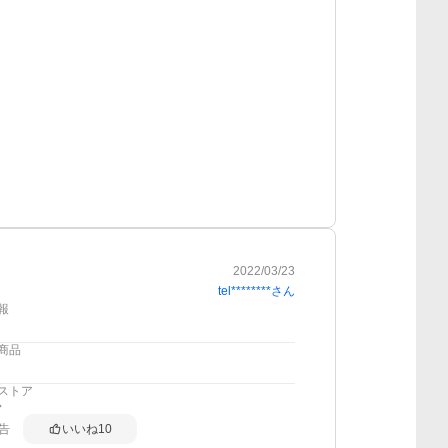
2022/03/23
tel********
さん
報
商品
ストア
告
いいね
10