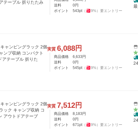
ドアテーブル 折りたたみ
送料
0
円
最
ポイント
543
pt
（
9
%）
要エントリー
6,088
円
ク キャンピングラック 2個
実質
キャンプ収納 コンパクト
商品価格
6,633
円
ドアテーブル 折りた
送料
0
円
2
ポイント
545
pt
（
9
%）
要エントリー
7,512
円
ク キャンピングラック 2個
実質
ラック キャンプ収納 コ
商品価格
8,183
円
ン アウトドアテーブ
送料
0
円
2
ポイント
671
pt
（
9
%）
要エントリー