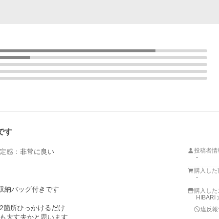
です
投稿者情
定感
：
非常に良い
-
購入した
-
収納バッグ付きです

購入した
HIBARI
箇所ひっかけるだけ

違反報
も大丈夫かと思います
