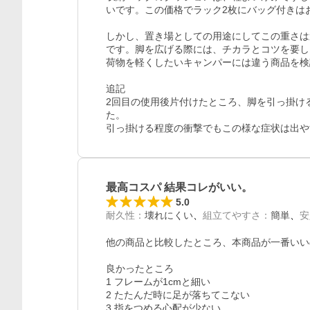
いです。この価格でラック2枚にバッグ付きは
しかし、置き場としての用途にしてこの重さは
です。脚を広げる際には、チカラとコツを要し
荷物を軽くしたいキャンパーには違う商品を検
追記

2回目の使用後片付けたところ、脚を引っ掛け
た。

引っ掛ける程度の衝撃でもこの様な症状は出や
最高コスパ 結果コレがいい。
5.0
耐久性
：
壊れにくい
組立てやすさ
：
簡単
安
他の商品と比較したところ、本商品が一番いいので
良かったところ

1 フレームが1cmと細い

2 たたんだ時に足が落ちてこない

3 指をつめる心配が少ない
