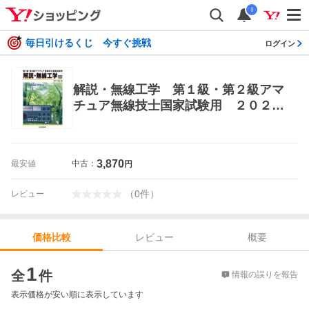
i
毎日引けるくじ 今すぐ挑戦
ログイン
解説・無線工学 第１級・第２級アマ
チュア無線技士国家試験用 ２０２２
／２０２３ 野口幸雄／著 電気電子工
学無線の本
3,870
最安値
中古：
円
（
0
件
）
レビュー
レビュー
概要
価格比較
価格比較
1
全
件
情報の誤りを報告
表示価格が安い順に表示しています