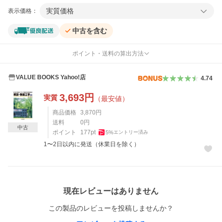
実質価格
表示価格：
中古を含む
ポイント・送料の算出方法
VALUE BOOKS Yahoo!店
4.74
3,693
円
実質
（最安値）
商品価格
3,870
円
送料
0
円
中古
ポイント
177
pt
5
%
エントリー済み
1〜2日以内に発送（休業日を除く）
レビュー
現在レビューはありません
この製品のレビューを投稿しませんか？