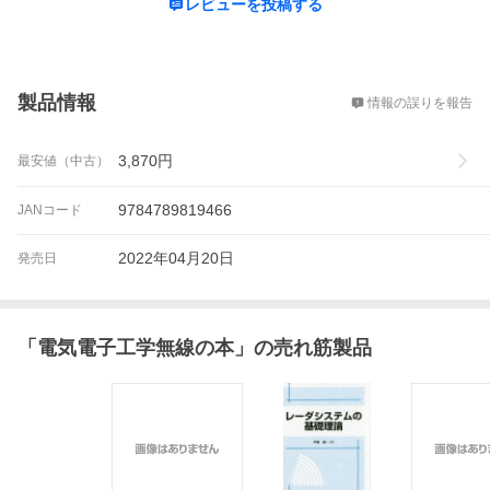
レビューを投稿する
概要
製品情報
情報の誤りを報告
3,870
円
最安値（中古）
9784789819466
JANコード
2022年04月20日
発売日
「
電気電子工学無線の本
」の売れ筋製品