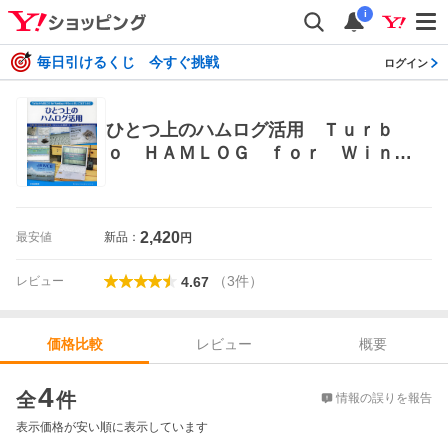
i
毎日引けるくじ 今すぐ挑戦
ログイン
ひとつ上のハムログ活用 Ｔｕｒｂ
ｏ ＨＡＭＬＯＧ ｆｏｒ Ｗｉｎｄ
ｏｗｓをもっと使いこなすために
（アクティブ・ハムライフ・シリー
ズ） ＣＱ ｈａｍ ｒａｄｉｏ編集
2,420
最安値
新品：
円
部／編 電気電子工学無線の本
（
3
件
）
レビュー
4.67
レビュー
概要
価格比較
価格比較
4
全
件
情報の誤りを報告
表示価格が安い順に表示しています