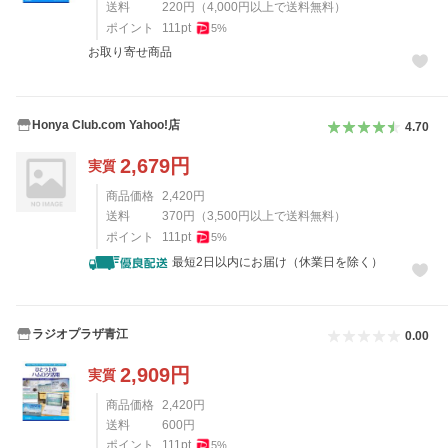
送料
220
円
（
4,000
円以上で送料無料）
ポイント
111
pt
5
%
お取り寄せ商品
Honya Club.com Yahoo!店
4.70
2,679
円
実質
商品価格
2,420
円
送料
370
円
（
3,500
円以上で送料無料）
ポイント
111
pt
5
%
最短2日以内にお届け（休業日を除く）
ラジオプラザ青江
0.00
2,909
円
実質
商品価格
2,420
円
送料
600
円
ポイント
111
pt
5
%