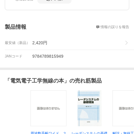
概要
製品情報
情報の誤りを報告
2,420
円
最安値（新品）
9784789815949
JANコード
「
電気電子工学無線の本
」の売れ筋製品
周波数手帳ワイド ２
レーダシステムの基礎
解説・無線工