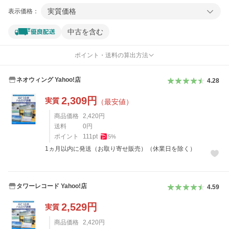
実質価格
表示価格：
中古を含む
ポイント・送料の算出方法
ネオウィング Yahoo!店
4.28
2,309
円
実質
（最安値）
商品価格
2,420
円
送料
0
円
ポイント
111
pt
5
%
1ヵ月以内に発送（お取り寄せ販売）（休業日を除く）
タワーレコード Yahoo!店
4.59
2,529
円
実質
商品価格
2,420
円