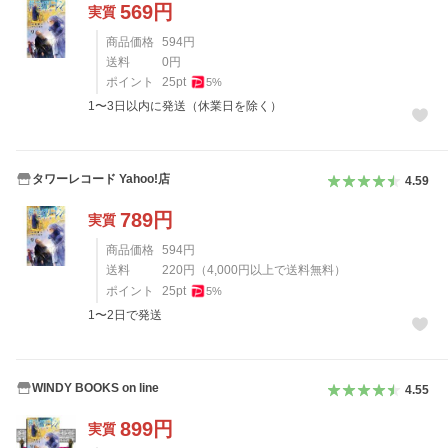
569
円
実質
商品価格
594
円
送料
0
円
ポイント
25
pt
5
%
1〜3日以内に発送（休業日を除く）
タワーレコード Yahoo!店
4.59
789
円
実質
商品価格
594
円
送料
220
円
（
4,000
円以上で送料無料）
ポイント
25
pt
5
%
1〜2日で発送
WINDY BOOKS on line
4.55
899
円
実質