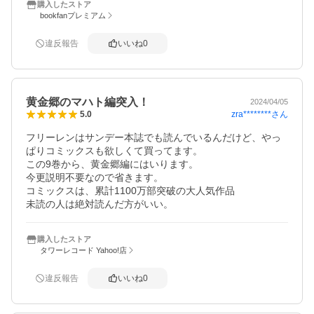
購入したストア
bookfanプレミアム
違反報告
いいね
0
黄金郷のマハト編突入！
2024/04/05
zra********
さん
5.0
フリーレンはサンデー本誌でも読んでいるんだけど、やっ
ぱりコミックスも欲しくて買ってます。

この9巻から、黄金郷編にはいります。

今更説明不要なので省きます。

コミックスは、累計1100万部突破の大人気作品

未読の人は絶対読んだ方がいい。
購入したストア
タワーレコード Yahoo!店
違反報告
いいね
0