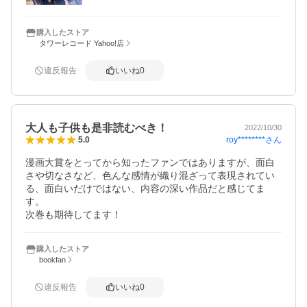
購入したストア
タワーレコード Yahoo!店
違反報告
いいね
0
大人も子供も是非読むべき！
2022/10/30
roy********
さん
5.0
漫画大賞をとってから知ったファンではありますが、面白
さや切なさなど、色んな感情が織り混ざって表現されてい
る、面白いだけではない、内容の深い作品だと感じてま
す。

次巻も期待してます！
購入したストア
bookfan
違反報告
いいね
0