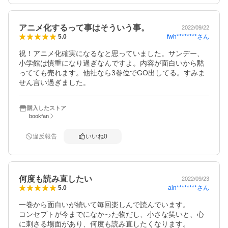
アニメ化するって事はそういう事。
2022/09/22
fwh********
さん
5.0
祝！アニメ化確実になるなと思っていました。サンデー、
小学館は慎重になり過ぎなんですよ。内容が面白いから黙
ってても売れます。他社なら3巻位でGO出してる。すみま
せん言い過ぎました。
購入したストア
bookfan
違反報告
いいね
0
何度も読み直したい
2022/09/23
ain********
さん
5.0
一巻から面白いが続いて毎回楽しんで読んでいます。

コンセプトが今までになかった物だし、小さな笑いと、心
に刺さる場面があり、何度も読み直したくなります。
