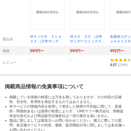
ＭＡＪＯＲ ２ｎｄ
ＭＡＯ ３０ （少年
名探偵コナン
製品名
３３ （少年サンデー
サンデーコミックス）
ｕｍｅ１０８
コミックス） 満田拓
高橋留美子
サンデーコミ
594
594
492
也
青山剛昌／著
価格
円〜
円〜
円〜
-
-
レビュー
4.57
(
23
件)
掲載商品情報の免責事項について
掲載している情報の精度には万全を期しておりますが、その内容の正確
性、安全性、有用性を保証するものではありません。
本サービスの情報内容を使用して発生した損害や不利益に関して、直接
的・間接的あるいは損害の程度によらず、 LINEヤフー株式会社、情報提
供会社各社および商品販売店舗各社は一切の責任を負いません。
製品に関しましては製造元へお問い合わせください。購入に際しての質
問、各店舗サービスの内容、価格、販売開始日等に関しましては各店舗へ
お問い合わせください。