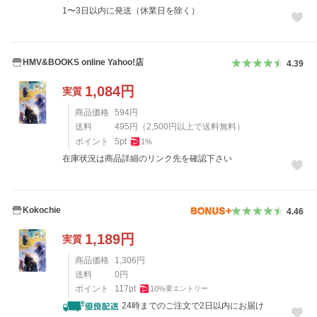
1〜3日以内に発送（休業日を除く）
HMV&BOOKS online Yahoo!店
4.39
1,084
円
実質
商品価格
594
円
送料
495
円
（
2,500
円以上で送料無料）
ポイント
5
pt
1
%
在庫状況は商品詳細のリンク先を確認下さい
Kokochie
4.46
1,189
円
実質
商品価格
1,306
円
送料
0
円
ポイント
117
pt
10
%
要エントリー
24時までのご注文で2日以内にお届け