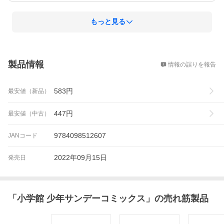
もっと見る
概要
製品情報
情報の誤りを報告
583
円
最安値（新品）
447
円
最安値（中古）
9784098512607
JANコード
2022年09月15日
発売日
「
小学館 少年サンデーコミックス
」の売れ筋製品