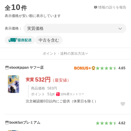
10
全
件
情報の誤りを報告
表示価格が安い順に表示しています
実質価格
表示価格：
中古を含む
ポイント・送料の算出方法
ebookjapan ヤフー店
4.65
532
円
実質
（最安値）
商品価格
583
円
ポイント
51
pt
10
%
要エントリー
注文確認後0日以内にご提供（休業日を除く）
bookfanプレミアム
4.62