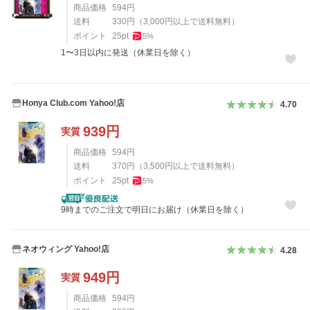
商品価格
594
円
送料
330
円
（
3,000
円以上で送料無料）
ポイント
25
pt
5
%
1〜3日以内に発送（休業日を除く）
Honya Club.com Yahoo!店
4.70
939
円
実質
商品価格
594
円
送料
370
円
（
3,500
円以上で送料無料）
ポイント
25
pt
5
%
9時までのご注文で明日にお届け（休業日を除く）
ネオウィング Yahoo!店
4.28
949
円
実質
商品価格
594
円