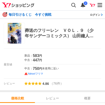
i
毎日引けるくじ 今すぐ挑戦
ログイン
葬送のフリーレン ＶＯＬ．９ （少
年サンデーコミックス） 山田鐘人／
原作 アベツカサ／作画 小学館 少年
サンデーコミックス
583
新品：
円
447
中古：
円
最安値
750
中古：
未使用に近い
円
Yahoo!フリマ
（
76
件
）
レビュー
4.86
レビュー
概要
価格比較
価格比較