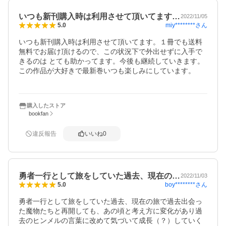
いつも新刊購入時は利用させて頂いてます…
2022/11/05
miy********
さん
5.0
いつも新刊購入時は利用させて頂いてます。１冊でも送料
無料でお届け頂けるので、この状況下で外出せずに入手で
きるのは とても助かってます。今後も継続していきます。
この作品が大好きで最新巻いつも楽しみにしています。

購入したストア
bookfan
違反報告
いいね
0
勇者一行として旅をしていた過去、現在の…
2022/11/03
boy********
さん
5.0
勇者一行として旅をしていた過去、現在の旅で過去出会っ
た魔物たちと再開しても、あの頃と考え方に変化があり過
去のヒンメルの言葉に改めて気づいて成長（？）していく