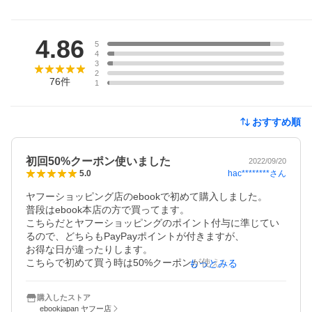
レビュー
4.86
5
4
3
2
76
件
1
おすすめ順
初回50%クーポン使いました
2022/09/20
hac********
さん
5.0
ヤフーショッピング店のebookで初めて購入しました。

普段はebook本店の方で買ってます。

こちらだとヤフーショッピングのポイント付与に準じてい
るので、どちらもPayPayポイントが付きますが、

お得な日が違ったりします。

こちらで初めて買う時は50%クーポンが使えたのも良かっ
もっとみる
たです。

購入したストア
フリーレンの感想としては作画も内容も安定していて毎巻
ebookjapan ヤフー店