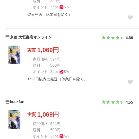
送料
380
円
ポイント
25
pt
5
%
翌日発送（休業日を除く）
京都 大垣書店オンライン
4.66
1,069
円
実質
商品価格
594
円
送料
500
円
ポイント
25
pt
5
%
1〜2日以内に発送（休業日を除く）
bookfan
4.55
1,069
円
実質
商品価格
594
円
送料
500
円
ポイント
25
pt
5
%