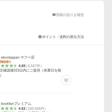
情報の誤りを報告
ポイント・送料の算出方法
ebookjapan ヤフー店
4.65
（
4,567
件
）
文確認後0日以内にご提供（休業日を除
）
bookfanプレミアム
4.62
（
140,946
件
）