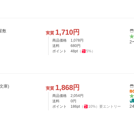
1,710
円
はり屋敷
実質
商品価格
1,078
円
2
送料
680
円
ポイント
48
pt
（
5
%）
1,868
円
文庫)
実質
商品価格
2,054
円
送料
0
円
2
ポイント
186
pt
（
10
%）
要エントリー