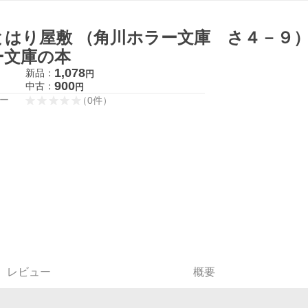
とはり屋敷 （角川ホラー文庫 さ４－９）
ー文庫の本
1,078
新品：
円
900
中古：
円
ー
（
0
件
）
レビュー
概要