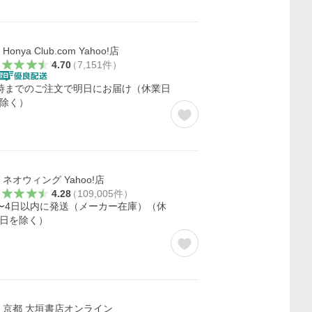
Honya Club.com Yahoo!店
4.70
（
7,151
件
）
時までのご注文で明日にお届け（休業日
除く）
ネオウィング Yahoo!店
4.28
（
109,005
件
）
〜4日以内に発送（メーカー在庫）（休
日を除く）
京都 大垣書店オンライン