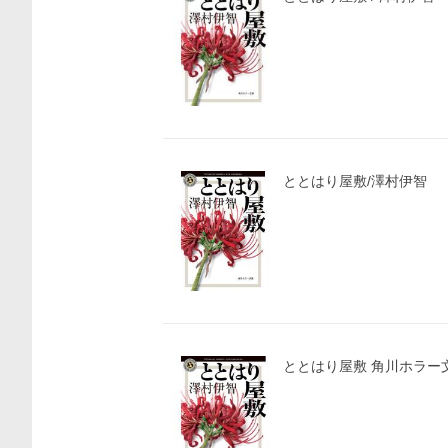
ととはり屋敷/澤村伊智