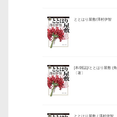
ととはり屋敷/澤村伊智
価格比較
[本/雑誌]/ととはり屋敷 (
〔著〕
ととはり屋敷 / 澤村伊智