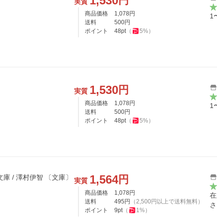
1,530
円
実質
商品価格
1,078
円
1
送料
500
円
ポイント
48
pt
（
5
%）
1,530
円
実質
商品価格
1,078
円
1
送料
500
円
ポイント
48
pt
（
5
%）
1,564
円
ととはり屋敷 角川ホラー文庫 / 澤村伊智 〔文庫〕
実質
商品価格
1,078
円
在
送料
495
円
（
2,500
円以上で送料無料）
さ
ポイント
9
pt
（
1
%）