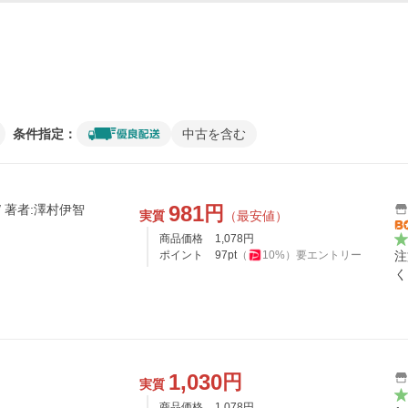
条件指定：
中古を含む
981
円
 著者:澤村伊智
実質
（最安値）
商品価格
1,078
円
ポイント
97
pt
（
10
%）
要エントリー
注
く
1,030
円
実質
商品価格
1,078
円