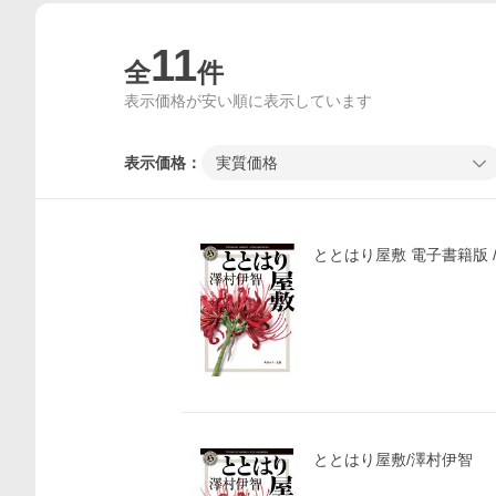
11
全
件
表示価格が安い順に表示しています
表示価格：
実質価格
ととはり屋敷 電子書籍版 /
ととはり屋敷/澤村伊智