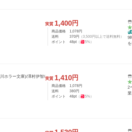
1,400
円
実質
商品価格
1,078
円
送料
370
円
（
3,500
円以上で送料無料）
9
ポイント
48
pt
（
5
%）
を
1,410
円
角川ホラー文庫)/澤村伊智/
実質
商品価格
1,078
円
2
送料
380
円
業
ポイント
48
pt
（
5
%）