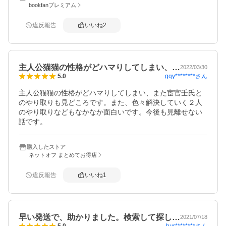
bookfanプレミアム
違反報告
いいね
2
主人公猫猫の性格がどハマりしてしまい、…
2022/03/30
gqy********
さん
5.0
主人公猫猫の性格がどハマりしてしまい、また宦官壬氏と
のやり取りも見どころです。また、色々解決していく２人
のやり取りなどもなかなか面白いです。今後も見離せない
話です。
購入したストア
ネットオフ まとめてお得店
違反報告
いいね
1
早い発送で、助かりました。検索して探し…
2021/07/18
hur********
さん