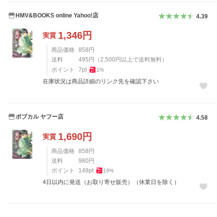
HMV&BOOKS online Yahoo!店
4.39
1,346
円
実質
商品価格
858
円
送料
495
円
（
2,500
円以上で送料無料）
ポイント
7
pt
1
%
在庫状況は商品詳細のリンク先を確認下さい
ポプカル ヤフー店
4.58
1,690
円
実質
商品価格
858
円
送料
980
円
ポイント
148
pt
19
%
4日以内に発送（お取り寄せ販売）（休業日を除く）
レビュー