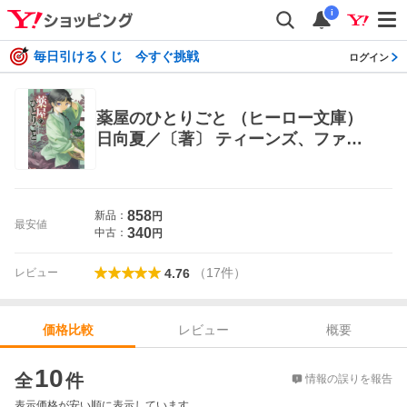
i
毎日引けるくじ 今すぐ挑戦
ログイン
薬屋のひとりごと （ヒーロー文庫）
日向夏／〔著〕 ティーンズ、ファン
タジー文庫その他
858
新品：
円
最安値
340
中古：
円
（
17
件
）
レビュー
4.76
レビュー
概要
価格比較
価格比較
10
全
件
情報の誤りを報告
表示価格が安い順に表示しています