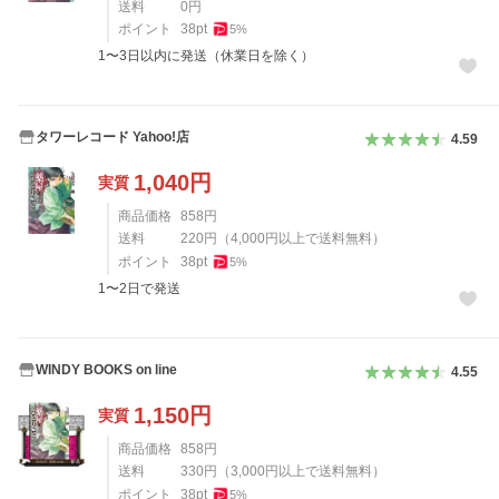
送料
0
円
ポイント
38
pt
5
%
1〜3日以内に発送（休業日を除く）
タワーレコード Yahoo!店
4.59
1,040
円
実質
商品価格
858
円
送料
220
円
（
4,000
円以上で送料無料）
ポイント
38
pt
5
%
1〜2日で発送
WINDY BOOKS on line
4.55
1,150
円
実質
商品価格
858
円
送料
330
円
（
3,000
円以上で送料無料）
ポイント
38
pt
5
%