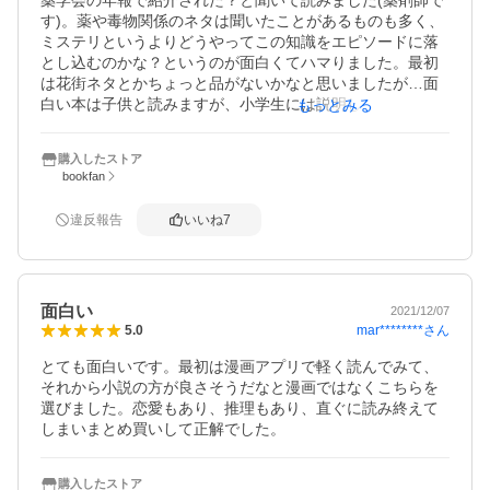
す)。薬や毒物関係のネタは聞いたことがあるものも多く、
ミステリというよりどうやってこの知識をエピソードに落
とし込むのかな？というのが面白くてハマりました。最初
は花街ネタとかちょっと品がないかなと思いましたが…面
白い本は子供と読みますが、小学生には説明しづらいです
もっとみる
ね。
購入したストア
bookfan
違反報告
いいね
7
面白い
2021/12/07
mar********
さん
5.0
とても面白いです。最初は漫画アプリで軽く読んでみて、
それから小説の方が良さそうだなと漫画ではなくこちらを
選びました。恋愛もあり、推理もあり、直ぐに読み終えて
しまいまとめ買いして正解でした。
購入したストア