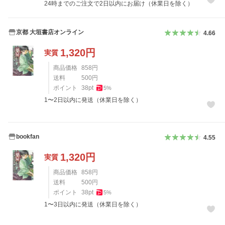
24時までのご注文で2日以内にお届け（休業日を除く）
京都 大垣書店オンライン
4.66
1,320
円
実質
商品価格
858
円
送料
500
円
ポイント
38
pt
5
%
1〜2日以内に発送（休業日を除く）
bookfan
4.55
1,320
円
実質
商品価格
858
円
送料
500
円
ポイント
38
pt
5
%
1〜3日以内に発送（休業日を除く）