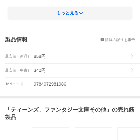
もっと見る
概要
製品情報
情報の誤りを報告
858
円
最安値（新品）
340
円
最安値（中古）
9784072981986
JANコード
「
ティーンズ、ファンタジー文庫その他
」の売れ筋
製品