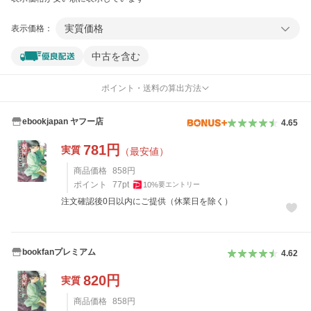
実質価格
表示価格：
中古を含む
ポイント・送料の算出方法
ebookjapan ヤフー店
4.65
781
円
実質
（最安値）
商品価格
858
円
ポイント
77
pt
10
%
要エントリー
注文確認後0日以内にご提供（休業日を除く）
bookfanプレミアム
4.62
820
円
実質
商品価格
858
円