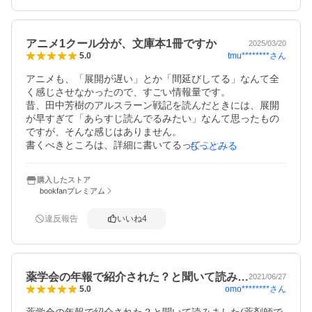
アニメ1クール分が、文庫本1冊ですか
2025/03/20
tmu********
さん
5.0
アニメも、「展開が遅い」とか「間延びしてる」なんて全
く感じさせなかったので、すごい情報量です。

昔、田中芳樹のアルスラーン戦記を読んだときには、展開
が早すぎて「あらすじ読んでるみたい」なんて思ったもの
ですが、そんな感じはありません。

書くべきところは、詳細に書いてるってことでしょうか。

もっとみる
要不要の取捨選択が、とても上手いんでしょうね。

大人買いしてしまいそう．．．
購入したストア
bookfanプレミアム
違反報告
いいね
4
薬学会の年報で紹介された？と聞いて読み…
2021/06/27
omo********
さん
5.0
薬学会の年報で紹介された？と聞いて読みました(薬剤師で