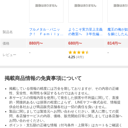
フルメタル・パニッ
ようこそ実力至上主義
魔王の俺が奴
製品名
ク！ Ｆａｍｉｌｙ
の教室へ ３年生編４
を嫁にしたん
４ （ファンタジア文
（ＭＦ文庫Ｊ き－０
う愛でればい
880
680
814
庫か３ ７－
５－４１） 衣笠彰梧
２ （ＨＪ文
価格
円〜
円〜
円〜
４） 賀東招二 四季
／著
２－０１－２
-
-
童子
島史詞／著
レビュー
4.25
(
4
件)
掲載商品情報の免責事項について
掲載している情報の精度には万全を期しておりますが、その内容の正確
性、安全性、有用性を保証するものではありません。
本サービスの情報内容を使用して発生した損害や不利益に関して、直接
的・間接的あるいは損害の程度によらず、 LINEヤフー株式会社、情報提
供会社各社および商品販売店舗各社は一切の責任を負いません。
製品に関しましては製造元へお問い合わせください。購入に際しての質
問、各店舗サービスの内容、価格、販売開始日等に関しましては各店舗へ
お問い合わせください。
ポイント・支払額の正確な情報（付与条件・上限等）はカートをご確認く