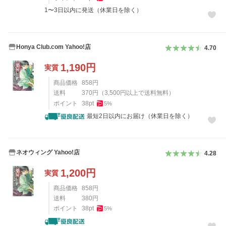
1〜3日以内に発送（休業日を除く）
Honya Club.com Yahoo!店
4.70
1,190
円
実質
商品価格
858
円
送料
370
円
（
3,500
円以上で送料無料）
ポイント
38
pt
5
%
最短2日以内にお届け（休業日を除く）
ネオウィング Yahoo!店
4.28
1,200
円
実質
商品価格
858
円
送料
380
円
ポイント
38
pt
5
%