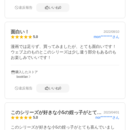
違反報告
いいね
0
面白い！
2022/08/10
mon********
さん
5.0
漫画では足りず、買ってみましたが、とても面白いです！
ウェブ上のものとこのシリーズは少し違う部分もあるのも
お楽しみでいいです！
購入したストア
bookfan
違反報告
いいね
0
このシリーズが好きな小5の姪っ子がとて…
2023/04/01
nor********
さん
5.0
このシリーズが好きな小5の姪っ子がとても喜んでいまし