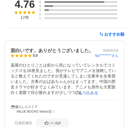
4.76
5
4
3
2
17
件
1
おすすめ順
面白いです。ありがとうございました。
2026/01/26
fuz********
さん
5.0
薬屋のひとりごとは前から気になっていてレンタルでコミ
ックスを16巻見ました。孫がテレビでアニメを放映してい
ると教えてくれたのですが見逃してしまい文庫本を全巻買
いました。古希のおばあちゃんがはまってます。中国の歴
史ドラマが好きでよくみています。アニメも原作も大変面
白く老眼で目が疲れますが少しづつ読むつもりです。注文
もっとみる
してから早く届きました。大変満足しています。ありがと
うございました。
購入したストア
VALUE BOOKS Yahoo!店
違反報告
いいね
0