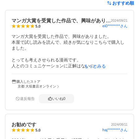
おすすめ順
マンガ大賞を受賞した作品で、興味があり…
2024/09/21
ei0********
さん
5.0
マンガ大賞を受賞した作品で、興味がありました。

本屋で試し読みを読んで、続きが気になりこちらで購入し
ました。

とっても考えさせられる漫画です。

人とのコミュニケーションに正解はないのかもしれないけ
もっとみる
ど、こんな風に相手の事を考えて関係を築き上げていけれ
ば素敵だなって思います。

購入したストア
京都 大垣書店オンライン
梱包も丁寧で、発送も早くて助かりました！

また機会があれば宜しくお願いします！
違反報告
いいね
0
お勧めです
2024/08/11
haj********
さん
5.0