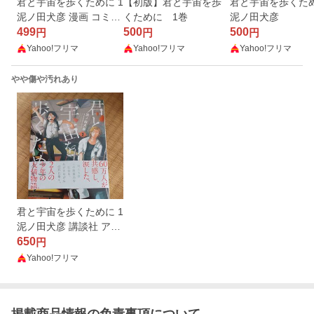
君と宇宙を歩くために 1
【初版】君と宇宙を歩
君と宇宙を歩くた
泥ノ田犬彦 漫画 コミッ
くために 1巻
泥ノ田犬彦
ク
499
500
500
円
円
円
Yahoo!フリマ
Yahoo!フリマ
Yahoo!フリマ
やや傷や汚れあり
君と宇宙を歩くために 1
泥ノ田犬彦 講談社 アフ
タヌーンKC 漫画
650
円
Yahoo!フリマ