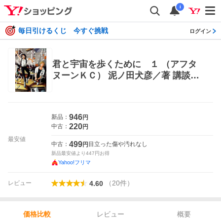
i
毎日引けるくじ 今すぐ挑戦
ログイン
君と宇宙を歩くために １ （アフタ
ヌーンＫＣ） 泥ノ田犬彦／著 講談社
アフタヌーンコミックス
946
新品：
円
220
中古：
円
最安値
499
中古：
目立った傷や汚れなし
円
新品最安値より
447
円お得
Yahoo!フリマ
（
20
件
）
レビュー
4.60
レビュー
概要
価格比較