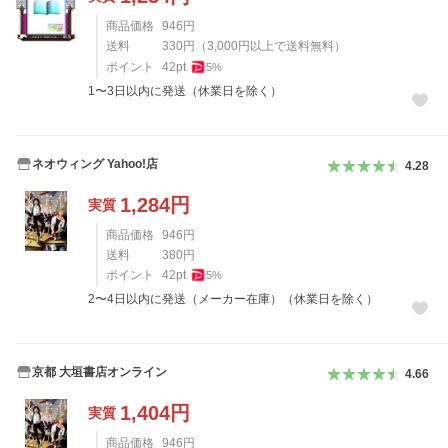
商品価格
946
円
送料
330
円
（
3,000
円以上で送料無料）
ポイント
42
pt
5
%
1〜3日以内に発送（休業日を除く）
ネオウィング Yahoo!店
4.28
1,284
円
実質
商品価格
946
円
送料
380
円
ポイント
42
pt
5
%
2〜4日以内に発送（メーカー在庫）（休業日を除く）
京都 大垣書店オンライン
4.66
1,404
円
実質
商品価格
946
円