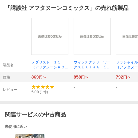
「
講談社 アフタヌーンコミックス
」の売れ筋製品
メダリスト １５
ウィッチクラフトワー
フラジャイル
製品名
（アフタヌーンＫＣ）
クスＥＸＴＲＡ ５
（アフタヌー
つるまいかだ／著
（アフタヌーンＫＣ）
恵三朗
869
858
792
水薙竜／著
価格
円〜
円〜
円〜
-
-
レビュー
5.00
(
1
件)
関連サービスの中古商品
未使用に近い