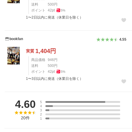
送料
500
円
ポイント
42
pt
5
%
1〜2日以内に発送（休業日を除く）
bookfan
4.55
1,404
円
実質
商品価格
946
円
送料
500
円
ポイント
42
pt
5
%
1〜3日以内に発送（休業日を除く）
レビュー
4.60
5
4
3
2
20
件
1