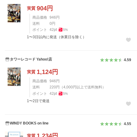
904
円
実質
商品価格
946
円
送料
0
円
ポイント
42
pt
5
%
1〜3日以内に発送（休業日を除く）
タワーレコード Yahoo!店
4.59
1,124
円
実質
商品価格
946
円
送料
220
円
（
4,000
円以上で送料無料）
ポイント
42
pt
5
%
1〜2日で発送
WINDY BOOKS on line
4.55
1,234
円
実質