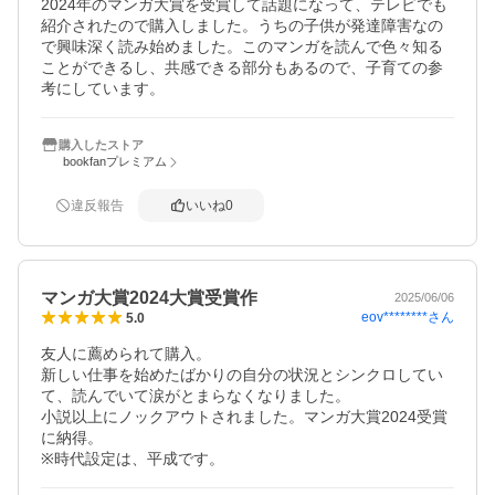
2024年のマンガ大賞を受賞して話題になって、テレビでも
紹介されたので購入しました。うちの子供が発達障害なの
で興味深く読み始めました。このマンガを読んで色々知る
ことができるし、共感できる部分もあるので、子育ての参
考にしています。
購入したストア
bookfanプレミアム
違反報告
いいね
0
マンガ大賞2024大賞受賞作
2025/06/06
eov********
さん
5.0
友人に薦められて購入。

新しい仕事を始めたばかりの自分の状況とシンクロしてい
て、読んでいて涙がとまらなくなりました。

小説以上にノックアウトされました。マンガ大賞2024受賞
に納得。

※時代設定は、平成です。