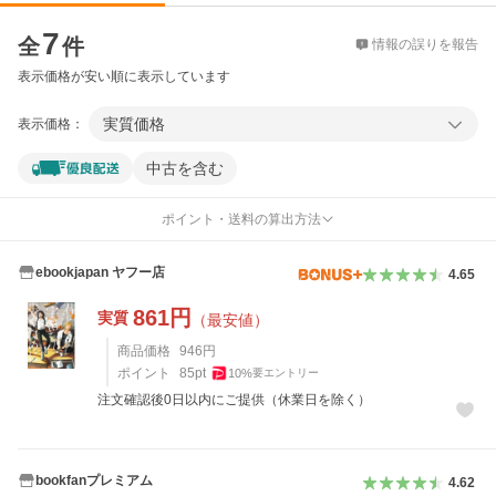
価格比較
7
全
件
情報の誤りを報告
表示価格が安い順に表示しています
実質価格
表示価格：
中古を含む
ポイント・送料の算出方法
ebookjapan ヤフー店
4.65
861
円
実質
（最安値）
商品価格
946
円
ポイント
85
pt
10
%
要エントリー
注文確認後0日以内にご提供（休業日を除く）
bookfanプレミアム
4.62