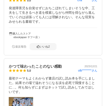
cha********
さん
5.0
発達障害児を自覚せずにおちこぼれてしまいそうな中、工
夫をして生きるべき道を模索しながら仲間を得ながら進ん
でいくのは頑張っても人には理解されない。そんな現実を
みせられる書籍です。
購入したストア
ebookjapan ヤフー店
違反報告
いいね
2
かつて味わったことのない感動
2023/12/21
utb********
さん
5.0
最初テーマもよくわからず書店の試し読み本を手にしまし
た。結果その場で溢れそうになる涙を必死で我慢すること
に...。何も知らずにまずはネットで試し読みしてみてほし
いです。