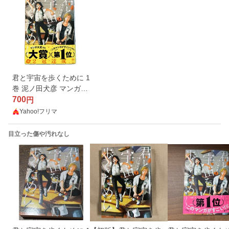
君と宇宙を歩くために 1
巻 泥ノ田犬彦 マンガ大
賞2024受賞
700
円
Yahoo!フリマ
目立った傷や汚れなし