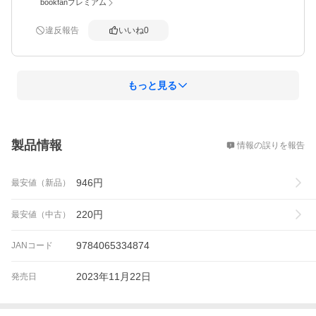
bookfanプレミアム
違反報告
いいね
0
もっと見る
概要
製品情報
情報の誤りを報告
946
円
最安値（新品）
220
円
最安値（中古）
9784065334874
JANコード
2023年11月22日
発売日