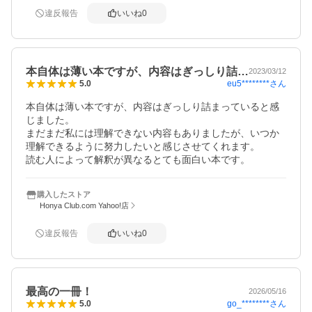
個々の文章に出典の著書名が記されていますので、そこか
違反報告
いいね
0
ら各著書に深く学ぶこともできます。
本自体は薄い本ですが、内容はぎっしり詰…
2023/03/12
eu5********
さん
5.0
本自体は薄い本ですが、内容はぎっしり詰まっていると感
じました。

まだまだ私には理解できない内容もありましたが、いつか
理解できるように努力したいと感じさせてくれます。

読む人によって解釈が異なるとても面白い本です。
購入したストア
Honya Club.com Yahoo!店
違反報告
いいね
0
最高の一冊！
2026/05/16
go_********
さん
5.0