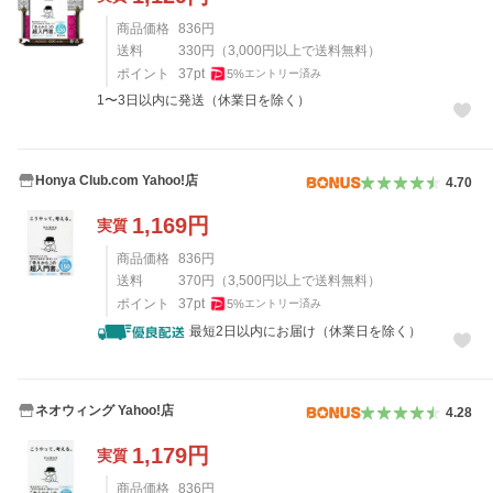
商品価格
836
円
送料
330
円
（
3,000
円以上で送料無料）
ポイント
37
pt
5
%
エントリー済み
1〜3日以内に発送（休業日を除く）
Honya Club.com Yahoo!店
4.70
1,169
円
実質
商品価格
836
円
送料
370
円
（
3,500
円以上で送料無料）
ポイント
37
pt
5
%
エントリー済み
最短2日以内にお届け（休業日を除く）
ネオウィング Yahoo!店
4.28
1,179
円
実質
商品価格
836
円