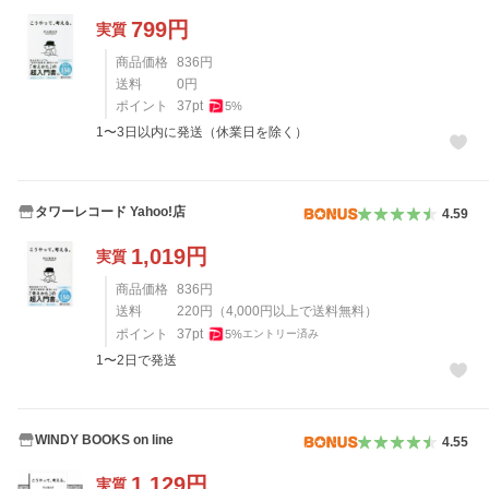
799
円
実質
商品価格
836
円
送料
0
円
ポイント
37
pt
5
%
1〜3日以内に発送（休業日を除く）
タワーレコード Yahoo!店
4.59
1,019
円
実質
商品価格
836
円
送料
220
円
（
4,000
円以上で送料無料）
ポイント
37
pt
5
%
エントリー済み
1〜2日で発送
WINDY BOOKS on line
4.55
1,129
円
実質