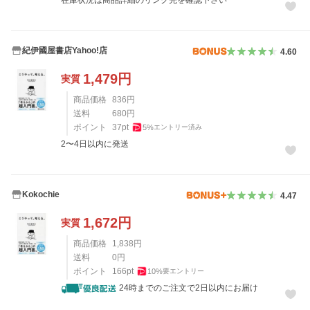
紀伊國屋書店Yahoo!店
4.60
1,479
円
実質
商品価格
836
円
送料
680
円
ポイント
37
pt
5
%
エントリー済み
2〜4日以内に発送
Kokochie
4.47
1,672
円
実質
商品価格
1,838
円
送料
0
円
ポイント
166
pt
10
%
要エントリー
24時までのご注文で2日以内にお届け