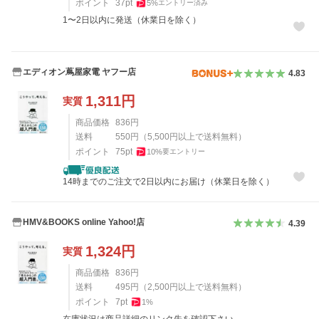
ポイント
37
pt
5
%
エントリー済み
1〜2日以内に発送（休業日を除く）
エディオン蔦屋家電 ヤフー店
4.83
1,311
円
実質
商品価格
836
円
送料
550
円
（
5,500
円以上で送料無料）
ポイント
75
pt
10
%
要エントリー
14時までのご注文で2日以内にお届け（休業日を除く）
HMV&BOOKS online Yahoo!店
4.39
1,324
円
実質
商品価格
836
円
送料
495
円
（
2,500
円以上で送料無料）
ポイント
7
pt
1
%
在庫状況は商品詳細のリンク先を確認下さい