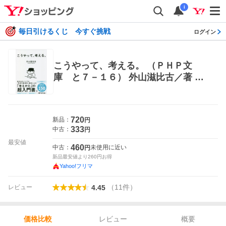
i
毎日引けるくじ 今すぐ挑戦
ログイン
こうやって、考える。 （ＰＨＰ文
庫 と７－１６） 外山滋比古／著 PH
P文庫の本
720
新品：
円
333
中古：
円
最安値
460
中古：
未使用に近い
円
新品最安値より
260
円お得
Yahoo!フリマ
（
11
件
）
レビュー
4.45
レビュー
概要
価格比較