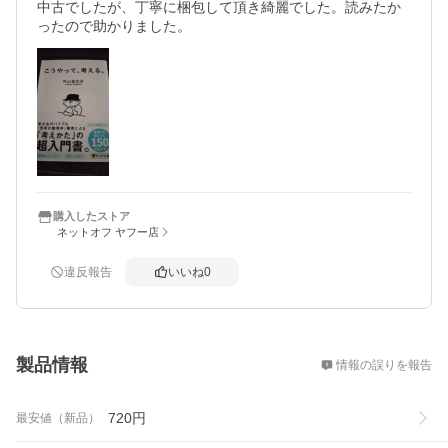
中古でしたが、丁寧に梱包して頂き綺麗でした。読みたか
ったので助かりました。
購入したストア
ネットオフ ヤフー店
違反報告
いいね
0
概要
製品情報
情報の誤りを報告
720
円
最安値（新品）