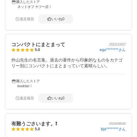
購入したストア
ネットオフ ヤフー店
違反報告
いいね
0
コンパクトにまとまって
2022/10/07
egu********
さん
5.0
外山先生の名言集。過去の著作から印象的なものをカテゴ
リー別にコンパクトにまとまっていて素晴らしい。
購入したストア
bookfan
違反報告
いいね
0
有難うごさいます。❗️
2024/08/30
bja********
さん
5.0