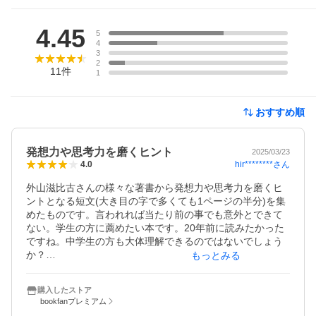
レビュー
4.45
5
4
3
2
11
件
1
おすすめ順
発想力や思考力を磨くヒント
2025/03/23
hir********
さん
4.0
外山滋比古さんの様々な著書から発想力や思考力を磨くヒ
ントとなる短文(大き目の字で多くても1ページの半分)を集
めたものです。言われれば当たり前の事でも意外とできて
ない。学生の方に薦めたい本です。20年前に読みたかった
ですね。中学生の方も大体理解できるのではないでしょう
か？

もっとみる
第一章から順に「発想力を鍛えるヒント」「思考のプロセ
ス」「思考力を高める方法」「知性を磨く生活」「思考に
購入したストア
つながる読書」「発想が豊かになる”おしゃべり”」「未来を
bookfanプレミアム
創るヒント」となっています。
