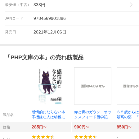
333
円
最安値（中古）
9784569901886
JANコード
2021年12月06日
発売日
「
PHP文庫の本
」の売れ筋製品
感情的にならない本
赤と青のガウン オッ
６５歳からは
製品名
不機嫌な人は幼稚に見
クスフォード留学記
最高の薬 「
える （ＰＨＰ文庫
（ＰＨＰ文庫 あ６６
食」のすごい
285
900
850
わ１１－２４） 和田
－１） 彬子女王／著
（ＰＨＰ文庫
価格
円〜
円〜
円〜
秀樹／著
－１６） 石
-
著