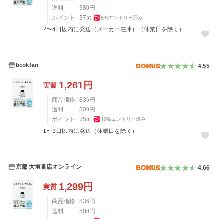
送料
380
円
ポイント
37
pt
5
%
エントリー済み
2〜4日以内に発送（メーカー在庫）（休業日を除く）
bookfan
4.55
1,261
円
実質
商品価格
836
円
送料
500
円
ポイント
75
pt
10
%
エントリー済み
1〜3日以内に発送（休業日を除く）
京都 大垣書店オンライン
4.66
1,299
円
実質
商品価格
836
円
送料
500
円