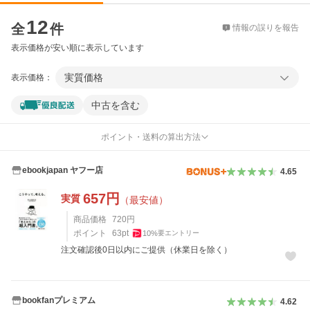
価格比較
12
全
件
情報の誤りを報告
表示価格が安い順に表示しています
実質価格
表示価格：
中古を含む
ポイント・送料の算出方法
ebookjapan ヤフー店
4.65
657
円
実質
（最安値）
商品価格
720
円
ポイント
63
pt
10
%
要エントリー
注文確認後0日以内にご提供（休業日を除く）
bookfanプレミアム
4.62