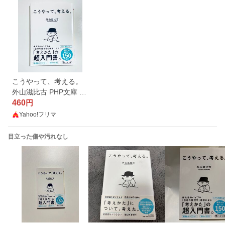
こうやって、考える。
外山滋比古 PHP文庫 思
考の整理学
460
円
Yahoo!フリマ
目立った傷や汚れなし