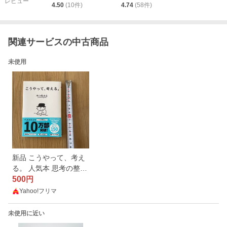
レビュー
4.50
(
10
件)
4.74
(
58
件)
関連サービスの中古商品
未使用
新品 こうやって、考え
る。 人気本 思考の整理
学 ベストセラー
500
円
Yahoo!フリマ
未使用に近い