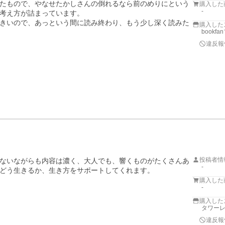
されたもので、やなせたかしさんの倒れるなら前のめりにという
購入した
-
考え方が詰まっています。

きいので、あっという間に読み終わり、もう少し深く読みた
購入した
bookf
違反報
投稿者情
ないながらも内容は濃く、大人でも、響くものがたくさんあ
-
どう生きるか、生き方をサポートしてくれます。
購入した
-
購入した
タワーレコ
違反報