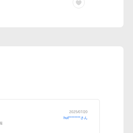
2025/07/20
hut********
さん
報