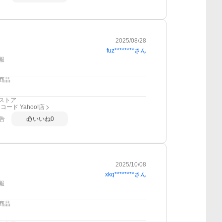
2025/08/28
fuz********
さん
報
商品
ストア
ード Yahoo!店
告
いいね
0
2025/10/08
xkq********
さん
報
商品