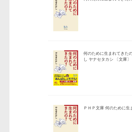
何のために生まれてきたの? 
し ヤナセタカシ 〔文庫〕
ＰＨＰ文庫 何のた