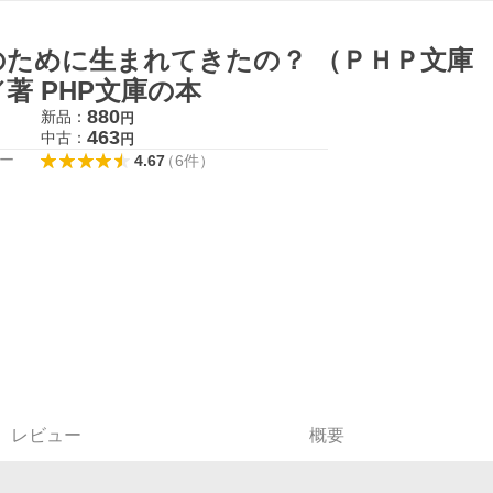
のために生まれてきたの？ （ＰＨＰ文庫
著 PHP文庫の本
880
新品：
円
463
中古：
円
ー
4.67
（
6
件
）
レビュー
概要