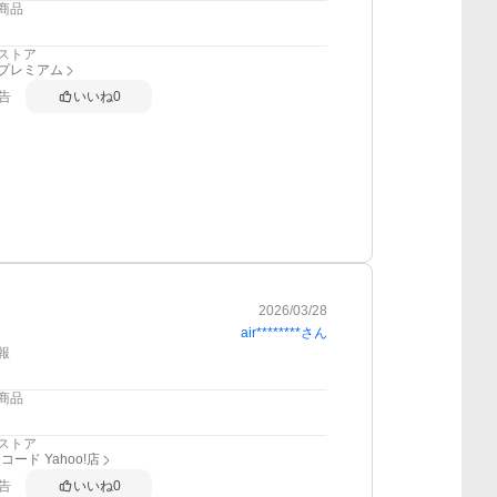
商品
ストア
anプレミアム
告
いいね
0
2026/03/28
air********
さん
報
商品
ストア
ード Yahoo!店
告
いいね
0