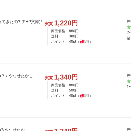
1,220
円
てきたの? (PHP文庫)/
実質
商品価格
880
円
2
送料
380
円
業
ポイント
40
pt
（
5
%）
1,340
円
 / やなせたかし
実質
商品価格
880
円
1
送料
500
円
ポイント
40
pt
（
5
%）
?/やなせたかし