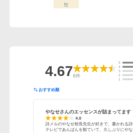
5
4.67
4
3
6
件
2
1
おすすめ順
やなせさんのエッセンスが詰まってます
4.0
詩メルのやなせ校長先生が好きで、書かれる詩も
テレビであんぱんを観ていて、久しぶりにやな