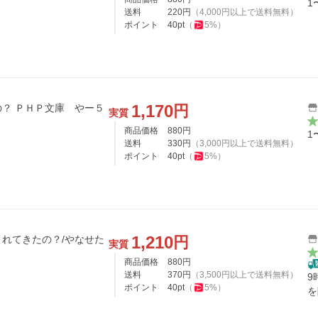
1
送料
220
円
（
4,000
円以上で送料無料）
ポイント
40
pt
（
5
%）
1,170
円
やー５
実質
商品価格
880
円
1
送料
330
円
（
3,000
円以上で送料無料）
ポイント
40
pt
（
5
%）
1,210
円
れてきたの？/やなせた
実質
商品価格
880
円
送料
370
円
（
3,500
円以上で送料無料）
9
ポイント
40
pt
（
5
%）
を