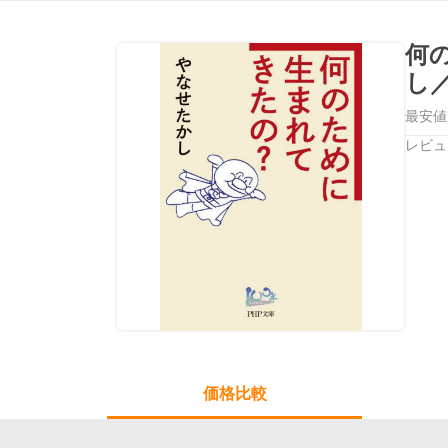
何
し／
最安値
レビュ
価格比較