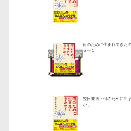
何のために生まれてきたの？ ＰＨＰ文庫 
５ー１
翌日発送・何のために生ま
かし