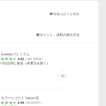
情報の誤りを報告
ポイント・送料の算出方法
bookfanプレミアム
4.62
（
140,946
件
）
〜3日以内に発送（休業日を除く）
タワーレコード Yahoo!店
4.59
（
49,859
件
）