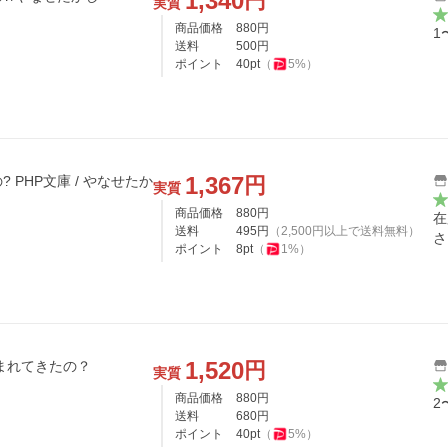
1,340
円
実質
商品価格
880
円
1
送料
500
円
ポイント
40
pt
（
5
%）
1,367
円
PHP文庫 / やなせたか
実質
商品価格
880
円
在
送料
495
円
（
2,500
円以上で送料無料）
さ
ポイント
8
pt
（
1
%）
1,520
円
めに生まれてきたの？
実質
商品価格
880
円
2
送料
680
円
ポイント
40
pt
（
5
%）