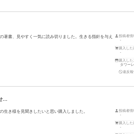
投稿者情
の著書、見やすく一気に読み切りました。生きる指針を与え
-
購入した
-
購入した
タワーレコ
違反報
せ…
投稿者情
の生き様を見聞きしたいと思い購入しました。

-
購入した
-