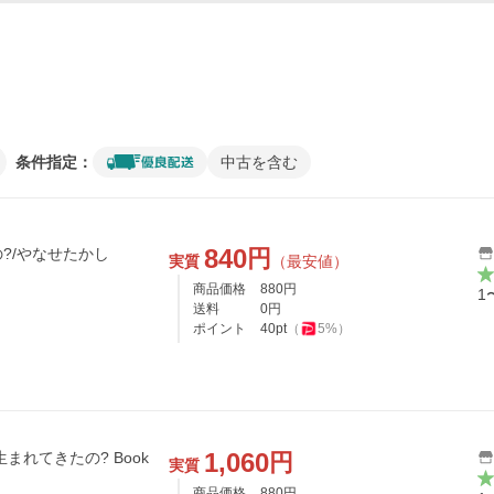
条件指定：
中古を含む
840
円
?/やなせたかし
実質
（最安値）
商品価格
880
円
1
送料
0
円
ポイント
40
pt
（
5
%）
1,060
円
まれてきたの? Book
実質
商品価格
880
円