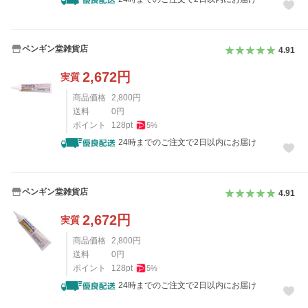
ペンギン堂雑貨店
4.91
2,672
円
実質
商品価格
2,800
円
送料
0
円
ポイント
128
pt
5
%
24時までのご注文で2日以内にお届け
ペンギン堂雑貨店
4.91
2,672
円
実質
商品価格
2,800
円
送料
0
円
ポイント
128
pt
5
%
24時までのご注文で2日以内にお届け