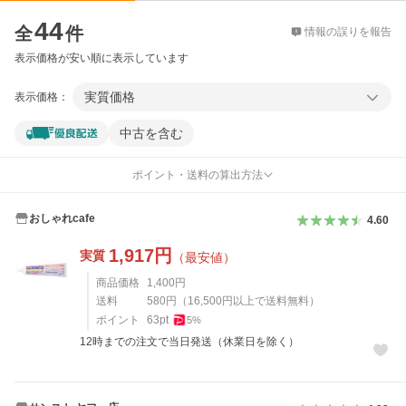
価格比較
44
全
件
情報の誤りを報告
表示価格が安い順に表示しています
実質価格
表示価格：
中古を含む
ポイント・送料の算出方法
おしゃれcafe
4.60
1,917
円
実質
（最安値）
商品価格
1,400
円
送料
580
円
（
16,500
円以上で送料無料）
ポイント
63
pt
5
%
12時までの注文で当日発送（休業日を除く）