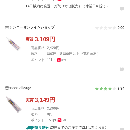
14日以内に発送（お取り寄せ販売）（休業日を除く）
シンエーオンラインショップ
0.00
3,109
円
実質
商品価格
2,420
円
送料
800
円
（
8,800
円以上で送料無料）
ポイント
111
pt
5
%
stonevilleage
3.84
3,149
円
実質
商品価格
3,300
円
送料
0
円
ポイント
151
pt
5
%
23時までのご注文で2日以内にお届け