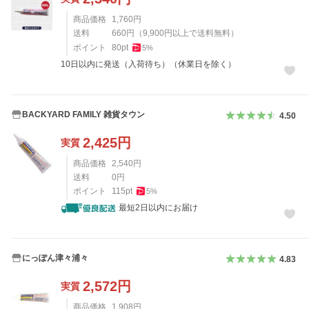
商品価格
1,760
円
送料
660
円
（
9,900
円以上で送料無料）
ポイント
80
pt
5
%
10日以内に発送（入荷待ち）（休業日を除く）
BACKYARD FAMILY 雑貨タウン
4.50
2,425
円
実質
商品価格
2,540
円
送料
0
円
ポイント
115
pt
5
%
最短2日以内にお届け
にっぽん津々浦々
4.83
2,572
円
実質
商品価格
1,908
円