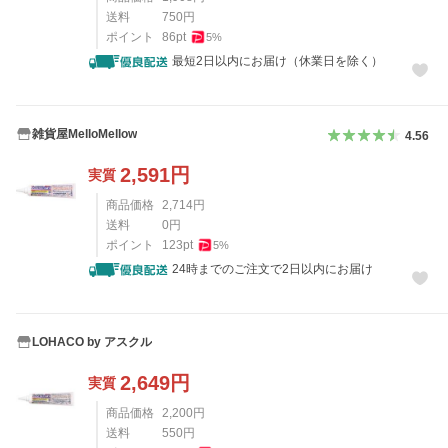
送料
750
円
ポイント
86
pt
5
%
最短2日以内にお届け（休業日を除く）
雑貨屋MelloMellow
4.56
2,591
円
実質
商品価格
2,714
円
送料
0
円
ポイント
123
pt
5
%
24時までのご注文で2日以内にお届け
LOHACO by アスクル
2,649
円
実質
商品価格
2,200
円
送料
550
円