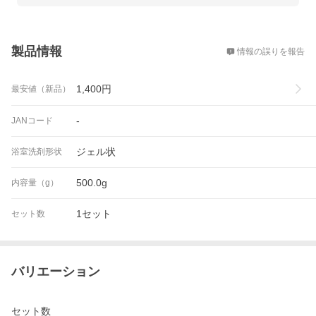
です。

手間暇を掛けずに出来て、とてもおすすめな商品です。
概要
製品情報
情報の誤りを報告
1,400
円
最安値（新品）
-
JANコード
ジェル状
浴室洗剤形状
500.0g
内容量（g）
1セット
セット数
バリエーション
セット数