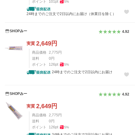
ポイント
101
pt
5
%
24時までのご注文で2日以内にお届け（休業日を除く）
SHOPみー
4.92
2,649
円
実質
商品価格
2,775
円
送料
0
円
ポイント
126
pt
5
%
24時までのご注文で2日以内にお届け
SHOPみー
4.92
2,649
円
実質
商品価格
2,775
円
送料
0
円
ポイント
126
pt
5
%
24時までのご注文で2日以内にお届け