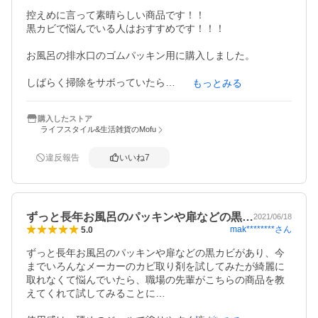
困ったことに、塗布したところがキレイになり過ぎて、今
控えめに言って素晴らしい商品です！！

まで気になって無かったところが汚く見え始め、結局そっ
黒カビで悩んでいる人はおすすめです！！！

ちもやりたくなるため、185gより、500gを買った方が正解
だと思います。

お風呂の排水口のゴムパッキン用に購入しました。

感謝感激感動です。
しばらく掃除をサボっていたら

もっとみる
みるみるうちに黒カビがくっついてしまいました。

10回ほど市販のカビハイターを使いましたが全く効果がな
購入したストア
く、排水口のパッキンを買い換えないといけないなーと

ライフスタイル&生活雑貨のMofu
半ば諦めていたときにこの商品を買いました。

違反報告
いいね
7
商品はアルカリ性なのでカビハイターのように臭いはきつ
くなく、あまり気になりませんでした。

ジェル状なので垂れ流れることもなく、しっかりとカビの
上にとどまってくれてました。

ずっと長年お風呂のパッキンや扉などの黒…
2021/06/18
mak********
さん
5.0
びっくりしたのはカビ取りの効果です！！

2.3時間ほどもすればカビハイターでは全く取れなかった黒
ずっと長年お風呂のパッキンや扉などの黒カビがあり、今
カビが気持ち良いほど綺麗になります。

までいろんなメーカーのカビ取り剤を試してみたが綺麗に
取れなくて悩んでいたら、職場の先輩がこちらの商品を教
市販のカビハイターなどよりは高いですが

えてくれて試してみることに…

値段以上の効果があります。