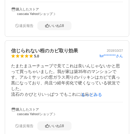
商品のお値段的には高めですが、カビ取り効果の薄い市販
購入したストア
の商品を何個も何個も買い続けてはガッカリの繰り返しを
cascata Yahoo!ショップ
するという悲しいスパイラルを考えれば、高めのお値段は
全然気にならないと思いました。それくらい効果があった
違反報告
いいね
18
ので。私と同じように黒カビに悩まされ続けている方に
は、一度思い切って購入して試していただきたい、優秀な
商品です。私が購入したタイプは500gの大きいチューブ
で、これはキャップの先端からチューブの底までの全長が3
信じられない程のカビ取り効果
3cmあり、かなりデカっ！となるかもしれません(^^)。
2018/10/27
tur********
さん
5.0
たまたまユーチューブで見てこれは良いんじゃないかと思
って買っちゃいました。我が家は築35年のマンションで
す。アルミサッシの窓ガラス周りのパッキンはカビで真っ
黒になっており、尚且つ経年劣化で硬くなっている状況で
した。

流石の かびとりいっぱつ でもこれには歯が立たないだろう
もっとみる
と思いつつ、塗布してみました。３回やったところ、完全
には取りきれなかったものの見違えるほど綺麗になって驚
購入したストア
いています。良く売られている○○キラーなどでは全く効果
cascata Yahoo!ショップ
がありませんでしたので、この商品のカビ取り効果の凄さ
には感服するばかりですね！

違反報告
いいね
18
しかも、○○キラーの様な強烈な刺激臭はほとんど感じませ