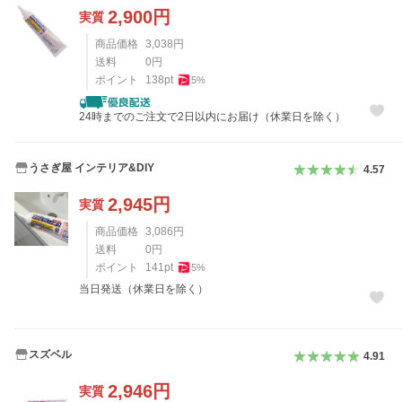
2,900
円
実質
商品価格
3,038
円
送料
0
円
ポイント
138
pt
5
%
24時までのご注文で2日以内にお届け（休業日を除く）
うさぎ屋 インテリア&DIY
4.57
2,945
円
実質
商品価格
3,086
円
送料
0
円
ポイント
141
pt
5
%
当日発送（休業日を除く）
スズベル
4.91
2,946
円
実質