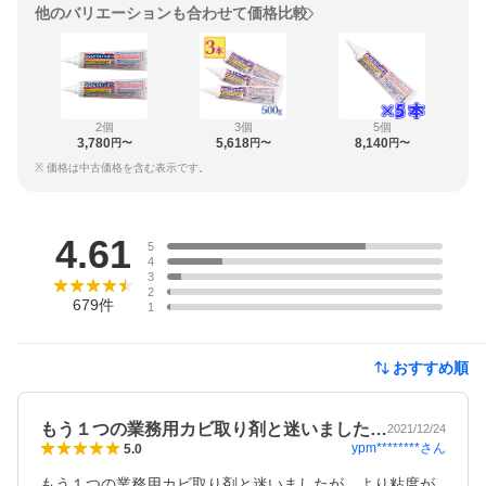
他のバリエーションも合わせて価格比較
2個
3個
5個
3,780
5,618
8,140
円〜
円〜
円〜
※ 価格は中古価格を含む表示です。
レビュー
4.61
5
4
3
2
679
件
1
おすすめ順
もう１つの業務用カビ取り剤と迷いました…
2021/12/24
ypm********
さん
5.0
もう１つの業務用カビ取り剤と迷いましたが、より粘度が