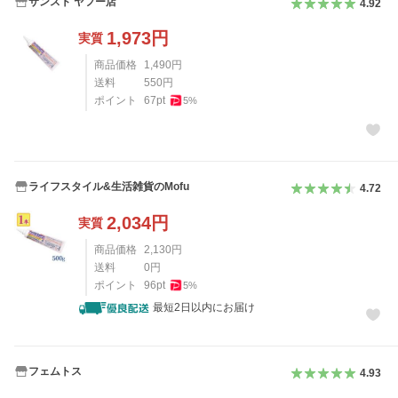
サンスト ヤフー店
4.92
1,973
円
実質
商品価格
1,490
円
送料
550
円
ポイント
67
pt
5
%
ライフスタイル&生活雑貨のMofu
4.72
2,034
円
実質
商品価格
2,130
円
送料
0
円
ポイント
96
pt
5
%
最短2日以内にお届け
フェムトス
4.93