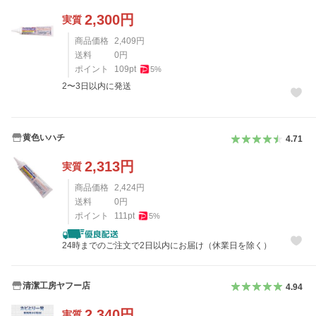
2,300
円
実質
商品価格
2,409
円
送料
0
円
ポイント
109
pt
5
%
2〜3日以内に発送
黄色いハチ
4.71
2,313
円
実質
商品価格
2,424
円
送料
0
円
ポイント
111
pt
5
%
24時までのご注文で2日以内にお届け（休業日を除く）
清潔工房ヤフー店
4.94
2,340
円
実質