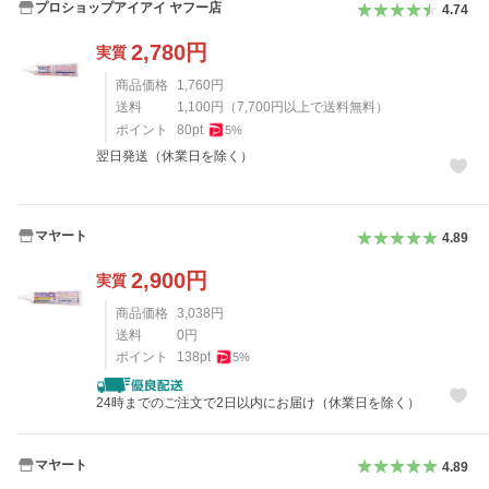
プロショップアイアイ ヤフー店
4.74
2,780
円
実質
商品価格
1,760
円
送料
1,100
円
（
7,700
円以上で送料無料）
ポイント
80
pt
5
%
翌日発送（休業日を除く）
マヤート
4.89
2,900
円
実質
商品価格
3,038
円
送料
0
円
ポイント
138
pt
5
%
24時までのご注文で2日以内にお届け（休業日を除く）
マヤート
4.89