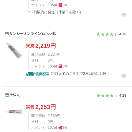
ポイント
105
pt
5
%
1〜2日以内に発送（休業日を除く）
サンシーオンラインYahoo!店
4.26
2,219
円
実質
商品価格
2,324
円
送料
0
円
ポイント
105
pt
5
%
24時までのご注文で2日以内にお届け
土佐丸
4.19
2,253
円
実質
商品価格
2,360
円
送料
0
円
ポイント
107
pt
5
%