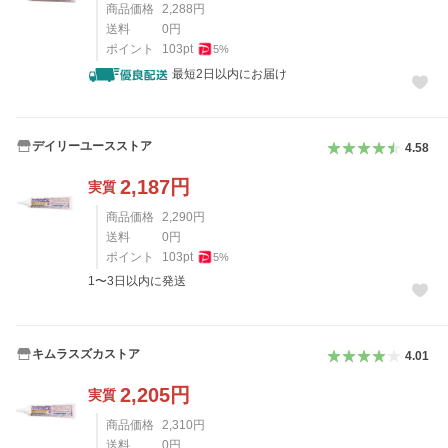
商品価格
2,288
円
送料
0
円
ポイント
103
pt
5
%
最短2日以内にお届け
デイリーユースストア
4.58
2,187
円
実質
商品価格
2,290
円
送料
0
円
ポイント
103
pt
5
%
1〜3日以内に発送
キムラスズカストア
4.01
2,205
円
実質
商品価格
2,310
円
送料
0
円