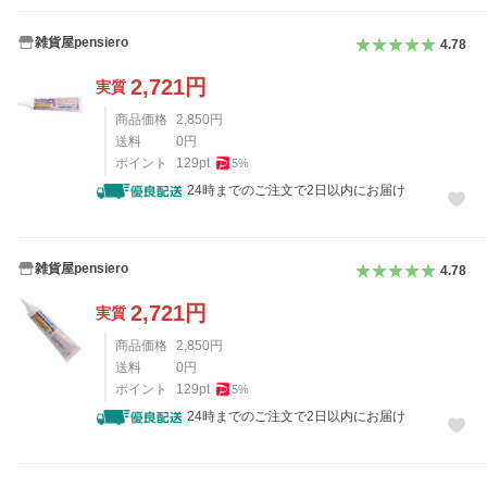
雑貨屋pensiero
4.78
2,721
円
実質
商品価格
2,850
円
送料
0
円
ポイント
129
pt
5
%
24時までのご注文で2日以内にお届け
雑貨屋pensiero
4.78
2,721
円
実質
商品価格
2,850
円
送料
0
円
ポイント
129
pt
5
%
24時までのご注文で2日以内にお届け