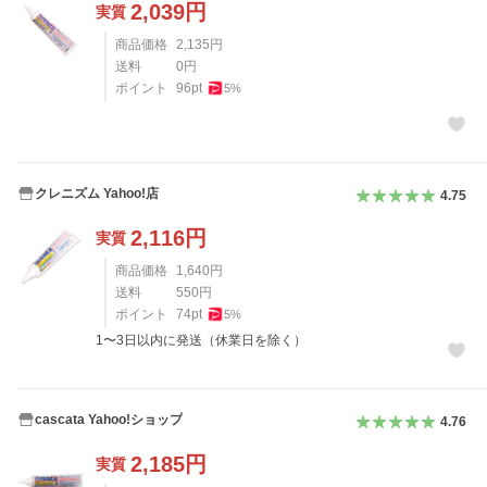
2,039
円
実質
商品価格
2,135
円
送料
0
円
ポイント
96
pt
5
%
クレニズム Yahoo!店
4.75
2,116
円
実質
商品価格
1,640
円
送料
550
円
ポイント
74
pt
5
%
1〜3日以内に発送（休業日を除く）
cascata Yahoo!ショップ
4.76
2,185
円
実質