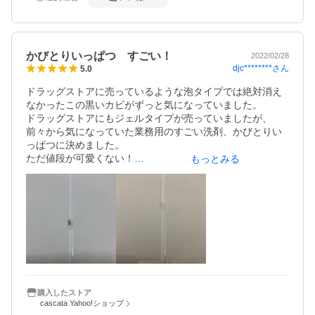
をかけたりクロスで拭いたりで1時間くらい費やしました。
次回は流す前に、一度拭き取ってみます。

かびとりいっぱつ すごい！
2022/02/28
djc********
さん
5.0
ドラッグストアに売っているような泡タイプでは絶対消え
なかったこの黒いカビがずっと気になっていました。

ドラッグストアにもジェルタイプが売っていましたが、
前々から気になっていた業務用のすごい洗剤、かびとりい
っぱつに決めました。

ただ値段が可愛くない！

もっとみる
やっぱりカビが取れなかったら、、と思うと2000円程する
洗剤に数ヶ月悩みました。

でも、買ってよかったんです！

ポイントはジェルを厚く塗ることかな？

うっすら塗った所は取れていない場合もあり、翌日分厚く
塗ると取れてたりがありました。

放置時間は極力24時間に近づけた方が薄くなります。

ゴム手袋必須です。

ケチらず塗れるし　また次回も使えるので500円程の差な
ら、私は大きい方でよかったと思います。

購入したストア
cascata Yahoo!ショップ
すぐに届けていただけて感謝です！