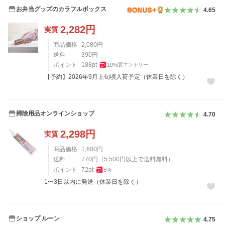
お弁当グッズのカラフルボックス
4.65
2,282
円
実質
商品価格
2,080
円
送料
390
円
ポイント
188
pt
10
%
要エントリー
【予約】2026年9月上旬頃入荷予定（休業日を除く）
掃除用品オンラインショップ
4.70
2,298
円
実質
商品価格
1,600
円
送料
770
円
（
5,500
円以上で送料無料）
ポイント
72
pt
5
%
1〜3日以内に発送（休業日を除く）
ショップ ルーン
4.75