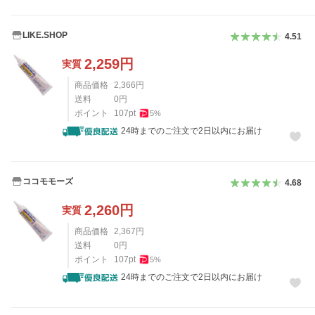
LIKE.SHOP
4.51
2,259
円
実質
商品価格
2,366
円
送料
0
円
ポイント
107
pt
5
%
24時までのご注文で2日以内にお届け
ココモモーズ
4.68
2,260
円
実質
商品価格
2,367
円
送料
0
円
ポイント
107
pt
5
%
24時までのご注文で2日以内にお届け