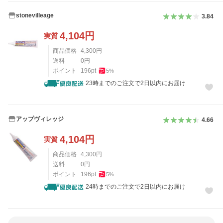
stonevilleage
3.84
4,104
円
実質
商品価格
4,300
円
送料
0
円
ポイント
196
pt
5
%
23時までのご注文で2日以内にお届け
アップヴィレッジ
4.66
4,104
円
実質
商品価格
4,300
円
送料
0
円
ポイント
196
pt
5
%
24時までのご注文で2日以内にお届け