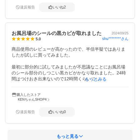
違反報告
いいね
2
お風呂場のシールの黒カビが取れました
2024/09/25
shu********
さん
5.0
商品使用のレビューが高かったので、半信半疑ではありま
したが試しに買ってみました。

最初に部分的に試してみましたが不思議なことにお風呂場
のシール部分のしつこい黒カビがかなり取れました。24時
間はつけおき出来ないので12時間くらいでしたがびっくり
もっとみる
するくらいに取れてほんとに驚いております。

購入したストア
粘性もある程度高いのでだれにくく使い勝手がいいです。
KENちゃんSHOP4
先も細く出しやすく、手につく心配もいので使いやすいで
す。

違反報告
いいね
0
匂いも塩素漂白剤ほど強烈ではないので助かります。

商品の発送もかなり迅速でした。

もっと見る
汚く見えたシール部分の黒カビが取れて気分的にも嬉しい