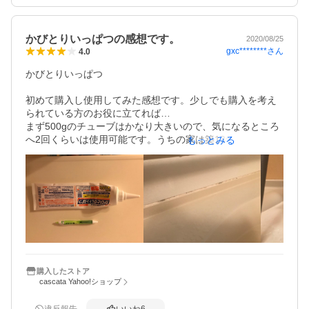
んでした。安心して使え、効果抜群となればこれは絶対に
お薦めです。

そして、ゼリー状のため液体の様に垂れることがないの
かびとりいっぱつの感想です。
で、作業がとてもやりやすいです。チューブから押し出し
2020/08/25
gxc********
さん
4.0
て塗りつけた後、ヘラなどで均一になる様にパッキンに乗
せてやれば後は時間が経つのを待つだけです。
かびとりいっぱつ

初めて購入し使用してみた感想です。少しでも購入を考え
られている方のお役に立てれば…

まず500gのチューブはかなり大きいので、気になるところ
へ2回くらいは使用可能です。うちの家は築13年、以前から
もっとみる
浴室のカビが気になっていました。つい先日、エアコンク
リーニングに来てもらった業者に浴室を見てもらったら
「完全に取り除くのは難しい。コーキングの打ち替えが必
要かも」との回答。それも頭の片隅に置いた上で、ネット
で評判のこちらの商品を試してみました。

結果は…

部分的には薄くなりましたが、黒カビは残っています。カ
ビキラーよりは効果がみられたのと、刺激臭の少なさは魅
力的でした。ですので近日中にチューブの残りで2回目の挑
戦です。今日は5時間おいてみたので、次は12時間くらいに
購入したストア
cascata Yahoo!ショップ
してみます。

ここまでになるまでにもっと早いうちから手入れが必要だ