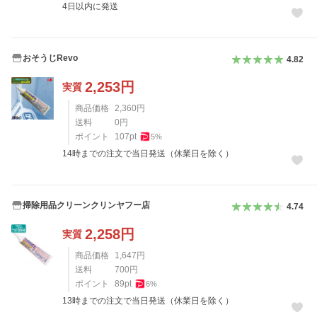
4日以内に発送
おそうじRevo
4.82
2,253
円
実質
商品価格
2,360
円
送料
0
円
ポイント
107
pt
5
%
14時までの注文で当日発送（休業日を除く）
掃除用品クリーンクリンヤフー店
4.74
2,258
円
実質
商品価格
1,647
円
送料
700
円
ポイント
89
pt
6
%
13時までの注文で当日発送（休業日を除く）