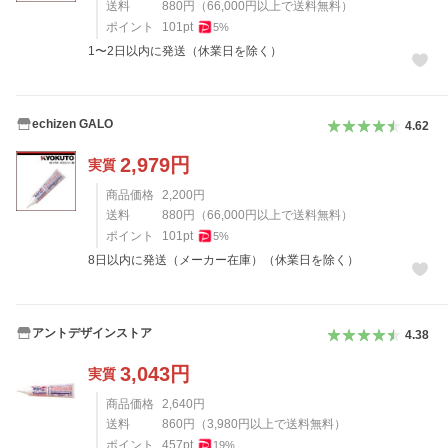
送料
880
円
（
66,000
円以上で送料無料）
ポイント
101
pt
5
%
1〜2日以内に発送（休業日を除く）
echizen GALO
4.62
2,979
円
実質
商品価格
2,200
円
送料
880
円
（
66,000
円以上で送料無料）
ポイント
101
pt
5
%
8日以内に発送（メーカー在庫）（休業日を除く）
アントデザインストア
4.38
3,043
円
実質
商品価格
2,640
円
送料
860
円
（
3,980
円以上で送料無料）
ポイント
457
pt
19
%