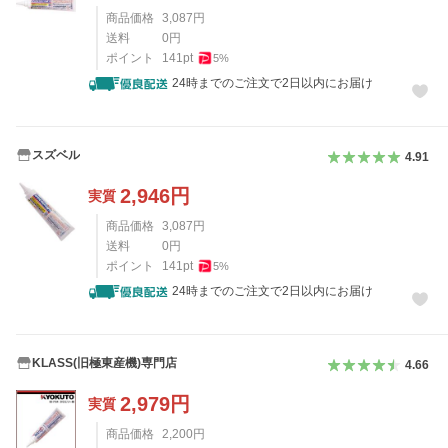
商品価格
3,087
円
送料
0
円
ポイント
141
pt
5
%
24時までのご注文で2日以内にお届け
スズベル
4.91
2,946
円
実質
商品価格
3,087
円
送料
0
円
ポイント
141
pt
5
%
24時までのご注文で2日以内にお届け
KLASS(旧極東産機)専門店
4.66
2,979
円
実質
商品価格
2,200
円