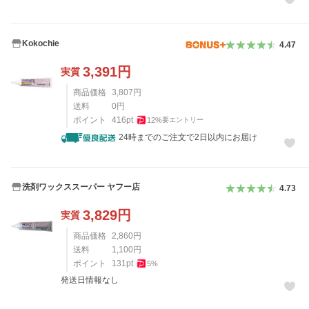
Kokochie
4.47
3,391
円
実質
商品価格
3,807
円
送料
0
円
ポイント
416
pt
12
%
要エントリー
24時までのご注文で2日以内にお届け
洗剤ワックススーパー ヤフー店
4.73
3,829
円
実質
商品価格
2,860
円
送料
1,100
円
ポイント
131
pt
5
%
発送日情報なし