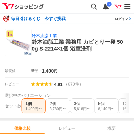
i
毎日引けるくじ 今すぐ挑戦
ログイン
鈴木油脂工業
鈴木油脂工業 業務用 カビとり一発 50
0g S-2214×1個 浴室洗剤
1,400
最安値
新品：
円
（
679
件
）
レビュー
4.61
選択中のバリエーション
1個
2個
3個
5個
10個
セット数
1,400
円〜
3,780
円〜
5,618
円〜
8,140
円〜
16,280
レビュー
概要
価格比較