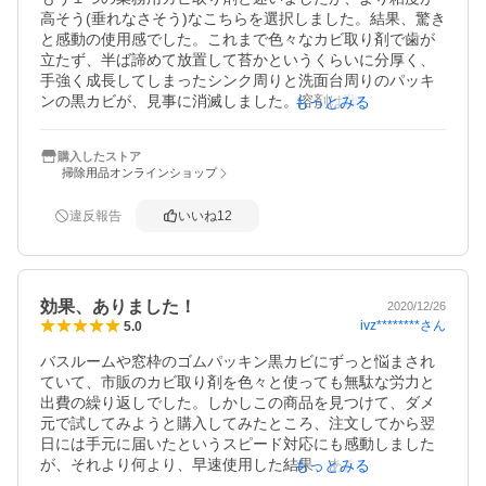
高そう(垂れなさそう)なこちらを選択しました。結果、驚き
と感動の使用感でした。これまで色々なカビ取り剤で歯が
立たず、半ば諦めて放置して苔かというくらいに分厚く、
手強く成長してしまったシンク周りと洗面台周りのパッキ
ンの黒カビが、見事に消滅しました。溶剤は薄いピンクが
もっとみる
かった透明のジェル状です。モリモリと乗せるように塗り
放置、半日ほどかけてカビの色が真っ黒から茶色になり、
購入したストア
その後どんどん薄くなり、最大放置可能時間の24時間経つ
掃除用品オンラインショップ
頃には嘘のように黒カビは消えました。溶液はゼリーの塊
のように少しポロポロとなっていましたが、絞った雑巾で
違反報告
いいね
12
簡単に拭えました。

パッキンの奥に、カビの根と思われるシミが透けて見える
程度残ってしまいました。中の中まで根が張ってしまう前
にこちらを試したら良かったと後悔しています。

効果、ありました！
また、カビ取りしたい部分が完全に乾燥した状態で使用し
2020/12/26
ivz********
さん
5.0
バスルームや窓枠のゴムパッキン黒カビにずっと悩まされ
ていて、市販のカビ取り剤を色々と使っても無駄な労力と
出費の繰り返しでした。しかしこの商品を見つけて、ダメ
元で試してみようと購入してみたところ、注文してから翌
日には手元に届いたというスピード対応にも感動しました
が、それより何より、早速使用した結果、あんなに長年悩
もっとみる
んでいた憎っくき黒カビが、なんと消えました！超感動！