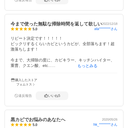
ったかと…反省です。それでも、きれいになったところも
違反報告
いいね
6
ありました！
今まで使った無駄な掃除時間を返して欲しい
2022/12/18
ata********
さん
5.0
リピート決定です！！！！！

ビックリするくらいカビというカビが、全部落ちます！超
激落ちします！

今まで、大掃除の度に、カビキラー、キッチンハイター、
重曹、クエン酸、etc...

もっとみる
スーパーや、ホームセンターで買える、あらゆる洗剤を使
って、擦ったり、ラッピングしたり、いろいろ試しました
購入したストア
が、なかなか落ちないカビがあり、ダメ元で、こちらの商
フェムトス
品を使ってみました。

ジェル状のピンク薬剤を、直接、カビの気になるパッキン
違反報告
いいね
5
等に塗布して、数時間放置します。

数時間後、歯ブラシ１本握りしめて、洗い流すと、超絶真
っ白に！！！

黒カビでお悩みのあなたへ
今まで何だったの！！！！！

2020/05/26
hk_********
さん
5.0