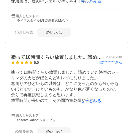
使用感は、硬めのジェルで塗りやすく液ダレせずにパッキ
もっとみる
ンにしっかりくっつくので良かった◎

(但し、湿っぽいところはジェルが液状になるので注意！)

購入したストア
ライフスタイル&生活雑貨のMofu
しかも、匂いがキツくなく残らないので、匂いが苦手な子
供がいる我が家には安心して使えて良かった○

違反報告
いいね
6
塗った後、放置時間をしっかり置いた方がいいとのことな
ので、5時間程置いた後にしっかり水洗いしたら、長年悩ん
でた頑固な黒カビが綺麗に取れたー！パッキンも真っ白に
塗って10時間くらい放置しました。諦め…
なりあまりの綺麗さに感動〜‼︎嬉しい〜♪

2025/12/18
jjz********
さん
5.0
いい買い物ができましたー！

塗って10時間くらい放置しました。諦めていた浴室のシー
またリピート買いさせていただきます‼︎
リングのカビがほとんどキレイになりました。

窓周りのひどいもの以外は、どこにあったのかも分からな
いほどです。ひどいものも、かなり色が薄くなったので、
余りで再度挑戦しようと思います。

放置時間が長いので、その間浴室乾燥や入浴はできませ
もっとみる
ん。本腰を入れてどうしても向き合いたいカビ向き。

ジェルタイプなので天井付近にも留まってくれますが、意
購入したストア
外と垂れてもくるので、高所を塗る時は注意が必要です。

cascata Yahoo!ショップ
それと苦労したのが、シャワーでなかなか落ちない事。広
範囲に使用した事もあり、流しきるのに何度かかかり、水
違反報告
いいね
2