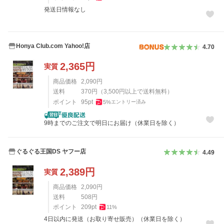
発送日情報なし
Honya Club.com Yahoo!店
4.70
2,365
円
実質
商品価格
2,090
円
送料
370
円
（
3,500
円以上で送料無料）
ポイント
95
pt
5
%
エントリー済み
9時までのご注文で明日にお届け（休業日を除く）
ぐるぐる王国DS ヤフー店
4.49
2,389
円
実質
商品価格
2,090
円
送料
508
円
ポイント
209
pt
11
%
4日以内に発送（お取り寄せ販売）（休業日を除く）