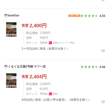
bookfan
4.55
2,400
円
実質
商品価格
2,090
円
送料
500
円
ポイント
190
pt
10
%
エントリー済み
1〜3日以内に発送（休業日を除く）
ぐるぐる王国2号館 ヤフー店
4.49
2,404
円
実質
商品価格
2,090
円
送料
618
円
ポイント
304
pt
16
%
4日以内に発送（お取り寄せ販売）（休業日を除く）