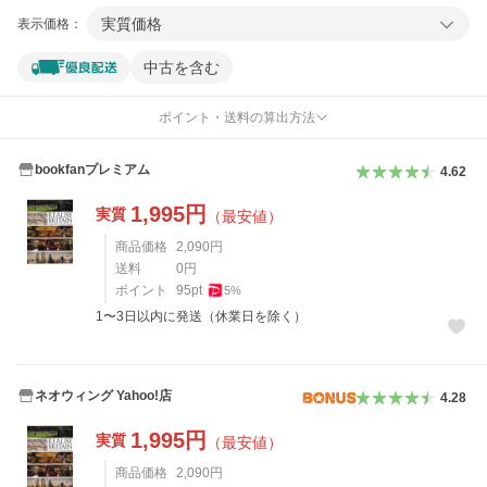
実質価格
表示価格：
中古を含む
ポイント・送料の算出方法
bookfanプレミアム
4.62
1,995
円
実質
（最安値）
商品価格
2,090
円
送料
0
円
ポイント
95
pt
5
%
1〜3日以内に発送（休業日を除く）
ネオウィング Yahoo!店
4.28
1,995
円
実質
（最安値）
商品価格
2,090
円