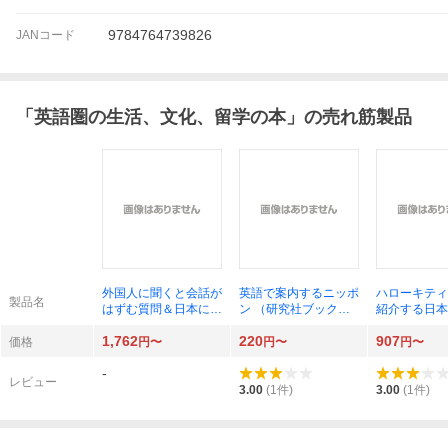
9784764739826
JANコード
「
英語圏の生活、文化、留学の本
」の売れ筋製品
外国人に聞くと会話が
英語で案内するニッポ
ハローキティ
製品名
はずむ質問＆日本につ
ン （研究社ブックス
紹介する日本
いてよく聞かれる質問
ｇｅｔ ｉｔ） 中山
次／著
1,762
220
907
２００ 会話のキャッ
幸男／著 ジェフ・ク
価格
円〜
円〜
円〜
チボールのための、外
ラーク／著
-
国人観光客と話しやす
レビュー
いトピックあれこれ
3.00
(
1
件)
3.00
(
1
件)
森田正康／著 安藤航
／著 Ｒｙａｎ Ｈａ
ｇｇｌｕｎｄ／著 Ｊ