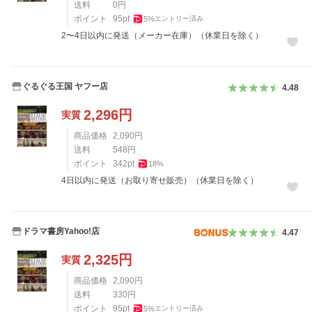
送料
0
円
ポイント
95
pt
5
%
エントリー済み
2〜4日以内に発送（メーカー在庫）（休業日を除く）
ぐるぐる王国 ヤフー店
4.48
2,296
円
実質
商品価格
2,090
円
送料
548
円
ポイント
342
pt
18
%
4日以内に発送（お取り寄せ販売）（休業日を除く）
ドラマ書房Yahoo!店
4.47
2,325
円
実質
商品価格
2,090
円
送料
330
円
ポイント
95
pt
5
%
エントリー済み