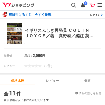
i
毎日引けるくじ 今すぐ挑戦
ログイン
イギリスふしぎ再発見 ＣＯＬＩＮ
ＪＯＹＣＥ／著 真野泰／編注 英語
圏の生活、文化、留学の本
2,090
最安値
新品：
円
（
0
件
）
レビュー
レビュー
概要
価格比較
価格比較
11
全
件
情報の誤りを報告
表示価格が安い順に表示しています