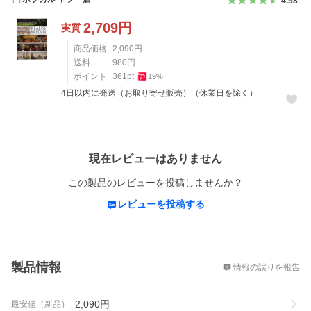
4.58
2,709
円
実質
商品価格
2,090
円
送料
980
円
ポイント
361
pt
19
%
4日以内に発送（お取り寄せ販売）（休業日を除く）
レビュー
現在レビューはありません
この製品のレビューを投稿しませんか？
レビューを投稿する
概要
製品情報
情報の誤りを報告
2,090
円
最安値（新品）