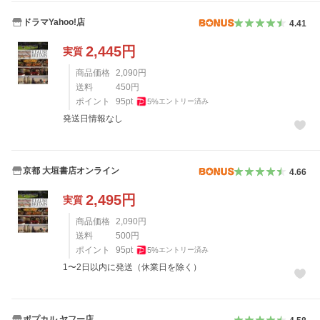
ドラマYahoo!店
4.41
2,445
円
実質
商品価格
2,090
円
送料
450
円
ポイント
95
pt
5
%
エントリー済み
発送日情報なし
京都 大垣書店オンライン
4.66
2,495
円
実質
商品価格
2,090
円
送料
500
円
ポイント
95
pt
5
%
エントリー済み
1〜2日以内に発送（休業日を除く）
ポプカル ヤフー店