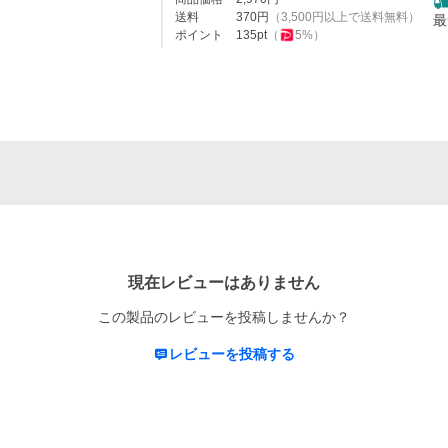
送料
370
円
（
3,500
円以上で送料無料）
最
ポイント
135
pt
（
5
%）
現在レビューはありません
この製品のレビューを投稿しませんか？
レビューを投稿する