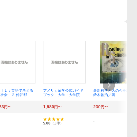
ＬＩＬ：英語で考える
アメリカ留学公式ガイド
最新科学と人の今を読む
社会 ２ 仲谷都 油
ブック 大学・大学院留
鈴木佑治／著
田美由紀
学を成功に導く 〔２０
１８〕第２版 日米教育委
33
1,980
230
円〜
円〜
円〜
員会／編著
-
5.00
（
1
件）