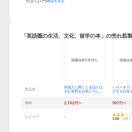
717
円
中古
商品を見る
「
英語圏の生活、文化、留学の本
」の売れ筋
概要
外国人に聞くと会話がは
ハローキテ
製品名
ずむ質問＆日本について
介する日本
よく聞かれる質問２０
０ 会話のキャッチボー
1,762
907
価格
円〜
円〜
ルのための、外国人観光
客と話しやすいトピック
あれこれ 森田正康／著
安藤航／著 Ｒｙａｎ
レビュー
-
3.00
（
1
件）
Ｈａｇｇｌｕｎｄ／著
ＪＡＰＡＮ ＴＯＵＲ
ＧＵＩＤＥ／編集協力