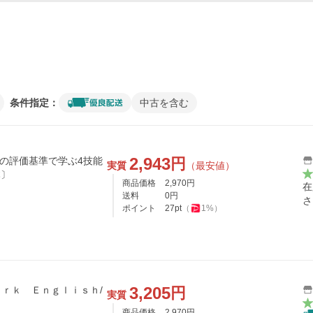
条件指定：
中古を含む
2,943
円
 CEFRの評価基準で学ぶ4技能
実質
（最安値）
ソン 〔本〕
商品価格
2,970
円
在
送料
0
円
さ
ポイント
27
pt
（
1
%）
3,205
円
ｒｋ Ｅｎｇｌｉｓｈ/
実質
商品価格
2,970
円