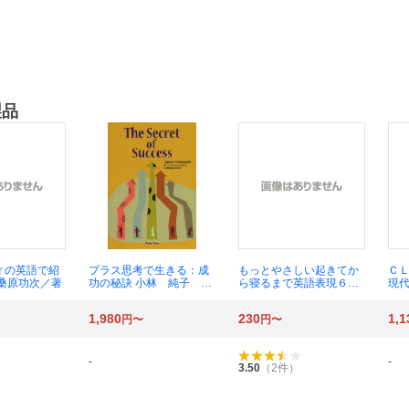
製品
ィの英語で紹
プラス思考で生きる：成
もっとやさしい起きてか
Ｃ
 桑原功次／著
功の秘訣 小林 純子
ら寝るまで英語表現６０
現代
著 Ｂ．ボンド 英文校
０ １日の「体の動き」
木
閲
「心のつぶやき」を全部
1,980
230
1,1
円〜
円〜
英語で言う→どんどん話
せるようになる （もっと
やさしい） 辰巳友昭／監
修
-
-
3.50
（
2
件）