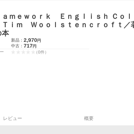
ｒａｍｅｗｏｒｋ Ｅｎｇｌｉｓｈ Ｃｏ
 Ｔｉｍ Ｗｏｏｌｓｔｅｎｃｒｏｆｔ／
の本
2,970
新品：
円
717
中古：
円
ー
（
0
件
）
レビュー
概要