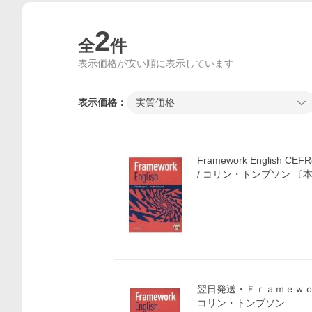
2
全
件
表示価格が安い順に表示しています
表示価格：
実質価格
Framework English
/ コリン・トンプ
価格比較
翌日発送・Ｆｒａｍｅｗｏ
コリン・トンプソン