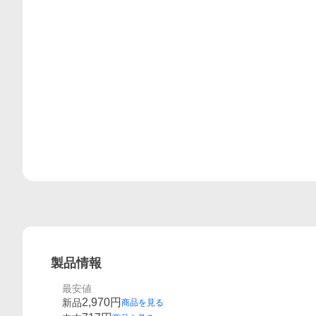
レビュー
製品情報
最安値
2,970
円
新品
商品を見る