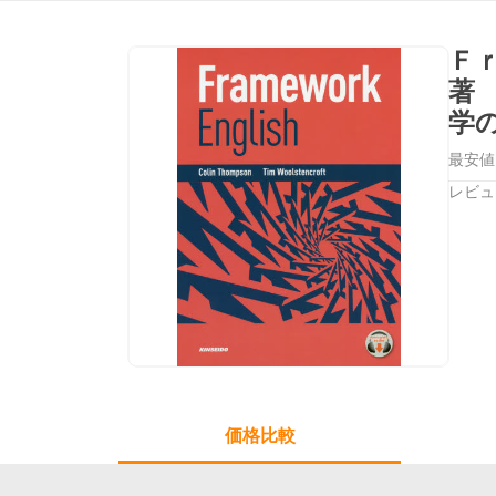
Ｆ
著
学
最安値
レビュ
価格比較