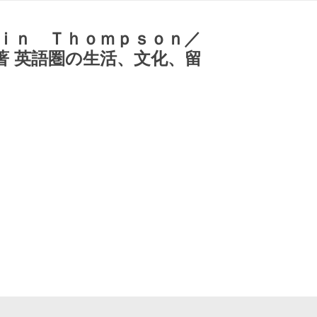
ｌｉｎ Ｔｈｏｍｐｓｏｎ／
著 英語圏の生活、文化、留