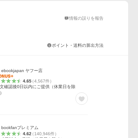
情報の誤りを報告
ポイント・送料の算出方法
ebookjapan ヤフー店
4.65
（
4,567
件
）
文確認後0日以内にご提供（休業日を除
）
bookfanプレミアム
4.62
（
140,946
件
）