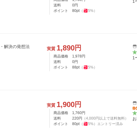
1
送料
0
円
ポイント
80
pt
（
5
%）
1,890
円
見・解決の発想法
実質
商品価格
1,978
円
1
送料
0
円
ポイント
88
pt
（
5
%）
1,900
円
実質
商品価格
1,760
円
送料
220
円
（
4,000
円以上で送料無料）
お
ポイント
80
pt
（
5
%）
エントリー済み