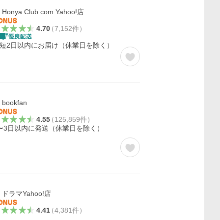
Honya Club.com Yahoo!店
4.70
（
7,152
件
）
短2日以内にお届け（休業日を除く）
bookfan
4.55
（
125,859
件
）
〜3日以内に発送（休業日を除く）
ドラマYahoo!店
4.41
（
4,381
件
）