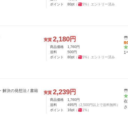
ポイント
80
pt
（
5
%）
エントリー済み
2,180
円
著
実質
商品価格
1,760
円
送料
500
円
1
ポイント
80
pt
（
5
%）
エントリー済み
2,239
円
・解決の発想法 / 書籍
実質
商品価格
1,760
円
在
送料
495
円
（
2,500
円以上で送料無料）
さ
ポイント
16
pt
（
1
%）