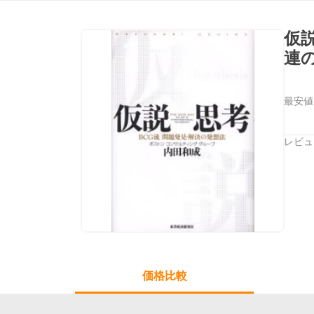
仮
連
最安値
レビュ
価格比較