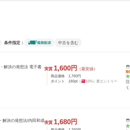
条件指定：
中古を含む
1,600
円
見・解決の発想法 電子書
実質
（最安値）
商品価格
1,760
円
ポイント
160
pt
（
10
%）
要エントリー
注
く
1,680
円
見・解決の発想法/内田和成
実質
商品価格
1,760
円