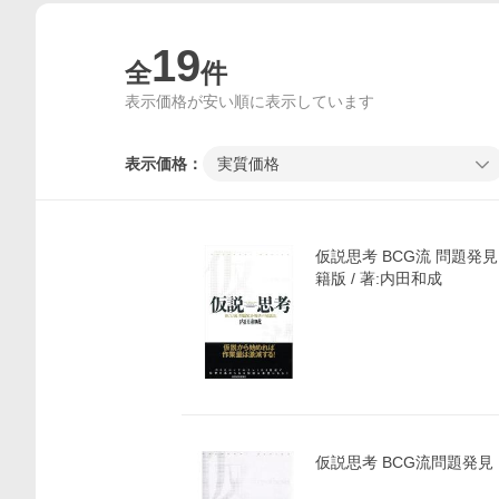
19
全
件
表示価格が安い順に表示しています
表示価格：
実質価格
仮説思考 BCG流 問題発
籍版 / 著:内田和成
仮説思考 BCG流問題発