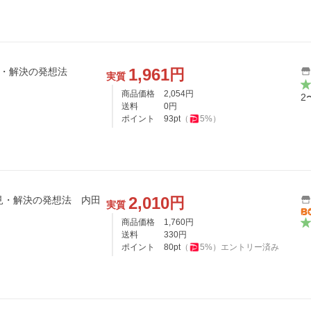
1,961
円
見・解決の発想法
実質
商品価格
2,054
円
2
送料
0
円
ポイント
93
pt
（
5
%）
2,010
円
見・解決の発想法 内田
実質
商品価格
1,760
円
送料
330
円
ポイント
80
pt
（
5
%）
エントリー済み