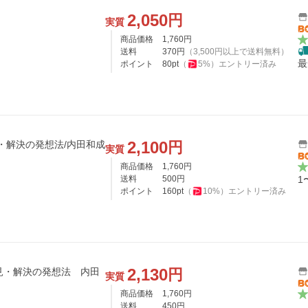
2,050
円
実質
商品価格
1,760
円
送料
370
円
（
3,500
円以上で送料無料）
最
ポイント
80
pt
（
5
%）
エントリー済み
2,100
円
見・解決の発想法/内田和成
実質
商品価格
1,760
円
送料
500
円
1
ポイント
160
pt
（
10
%）
エントリー済み
2,130
円
見・解決の発想法 内田
実質
商品価格
1,760
円
送料
450
円