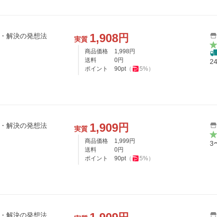
1,908
円
見・解決の発想法
実質
商品価格
1,998
円
送料
0
円
2
ポイント
90
pt
（
5
%）
1,909
円
見・解決の発想法
実質
商品価格
1,999
円
3
送料
0
円
ポイント
90
pt
（
5
%）
見・解決の発想法