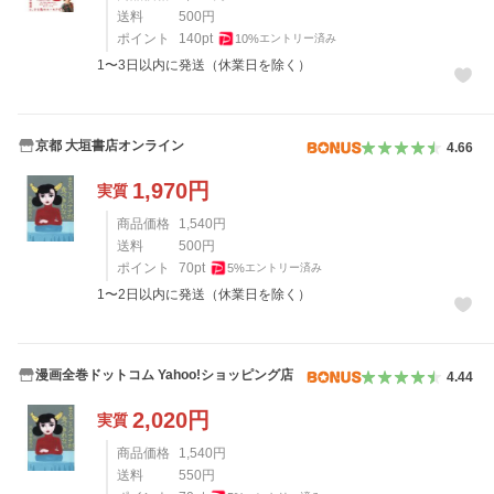
送料
500
円
ポイント
140
pt
10
%
エントリー済み
1〜3日以内に発送（休業日を除く）
京都 大垣書店オンライン
4.66
1,970
円
実質
商品価格
1,540
円
送料
500
円
ポイント
70
pt
5
%
エントリー済み
1〜2日以内に発送（休業日を除く）
漫画全巻ドットコム Yahoo!ショッピング店
4.44
2,020
円
実質
商品価格
1,540
円
送料
550
円