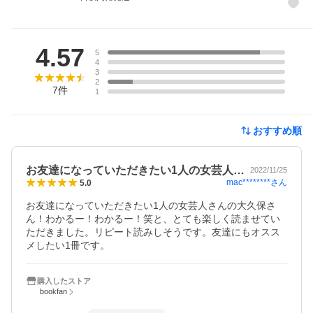
レビュー
4.57
5
4
3
2
7
件
1
おすすめ順
お友達になっていただきたい1人の女芸人…
2022/11/25
mac********
さん
5.0
お友達になっていただきたい1人の女芸人さんの大久保さ
ん！わかるー！わかるー！笑と、とても楽しく読ませてい
ただきました。リピート読みしそうです。友達にもオスス
メしたい1冊です。
購入したストア
bookfan