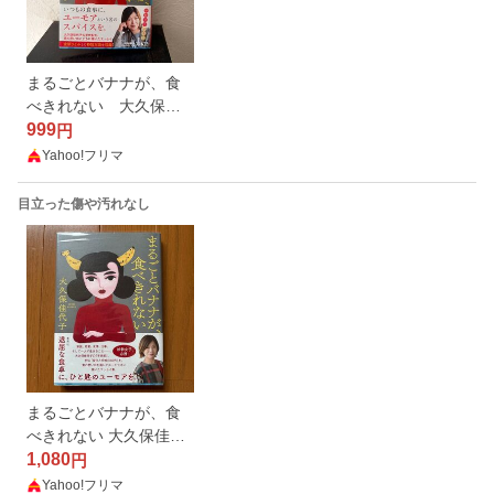
まるごとバナナが、食
べきれない 大久保佳
代子
999
円
Yahoo!フリマ
目立った傷や汚れなし
まるごとバナナが、食
べきれない 大久保佳代
子
1,080
円
Yahoo!フリマ