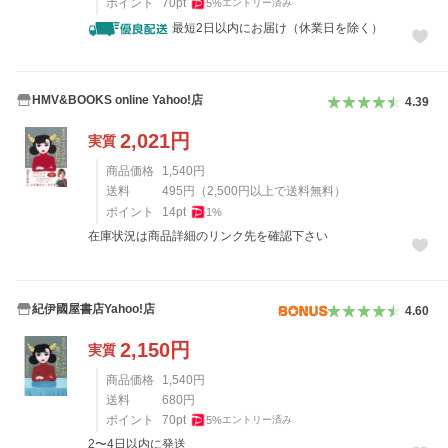
ポイント
70
pt
5
%
エントリー済み
最短2日以内にお届け（休業日を除く）
HMV&BOOKS online Yahoo!店
4.39
2,021
円
実質
商品価格
1,540
円
送料
495
円
（
2,500
円以上で送料無料）
ポイント
14
pt
1
%
在庫状況は商品詳細のリンク先を確認下さい
紀伊國屋書店Yahoo!店
4.60
2,150
円
実質
商品価格
1,540
円
送料
680
円
ポイント
70
pt
5
%
エントリー済み
2〜4日以内に発送