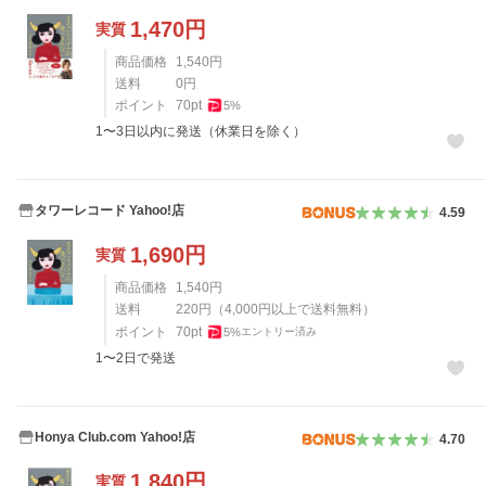
1,470
円
実質
商品価格
1,540
円
送料
0
円
ポイント
70
pt
5
%
1〜3日以内に発送（休業日を除く）
タワーレコード Yahoo!店
4.59
1,690
円
実質
商品価格
1,540
円
送料
220
円
（
4,000
円以上で送料無料）
ポイント
70
pt
5
%
エントリー済み
1〜2日で発送
Honya Club.com Yahoo!店
4.70
1,840
円
実質