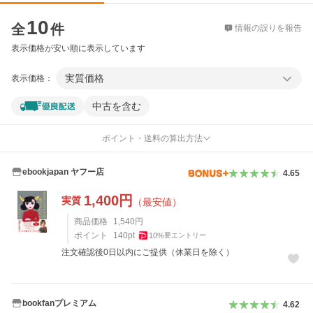
価格比較
10
全
件
情報の誤りを報告
表示価格が安い順に表示しています
実質価格
表示価格：
中古を含む
ポイント・送料の算出方法
ebookjapan ヤフー店
4.65
1,400
円
実質
（最安値）
商品価格
1,540
円
ポイント
140
pt
10
%
要エントリー
注文確認後0日以内にご提供（休業日を除く）
bookfanプレミアム
4.62