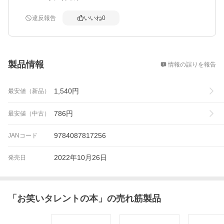
違反報告
いいね
0
概要
製品情報
情報の誤りを報告
1,540
円
最安値（新品）
786
円
最安値（中古）
9784087817256
JANコード
2022年10月26日
発売日
「
お笑いタレントの本
」の売れ筋製品