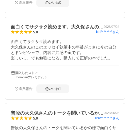
違反報告
いいね
0
面白くてサクサク読めます。大久保さんの…
2023/07/24
ktd********
さん
5.0
面白くてサクサク読めます。

大久保さんのこのエッセイ執筆中の年齢がまさに今の自分
とドンピシャで、内容に共感の嵐です。

楽しいし、でも勉強になる、購入して正解の本でした。
購入したストア
bookfanプレミアム
違反報告
いいね
1
普段の大久保さんのトークを聞いているか…
2023/06/28
usv********
さん
5.0
普段の大久保さんのトークを聞いているかの様で面白くサ