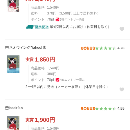
商品価格
1,540
円
送料
370
円
（
3,500
円以上で送料無料）
ポイント
70
pt
5
%
エントリー済み
最短2日以内にお届け（休業日を除く）
ネオウィング Yahoo!店
4.28
1,850
円
実質
商品価格
1,540
円
送料
380
円
ポイント
70
pt
5
%
エントリー済み
2〜4日以内に発送（メーカー在庫）（休業日を除く）
bookfan
4.55
1,900
円
実質
商品価格
1,540
円