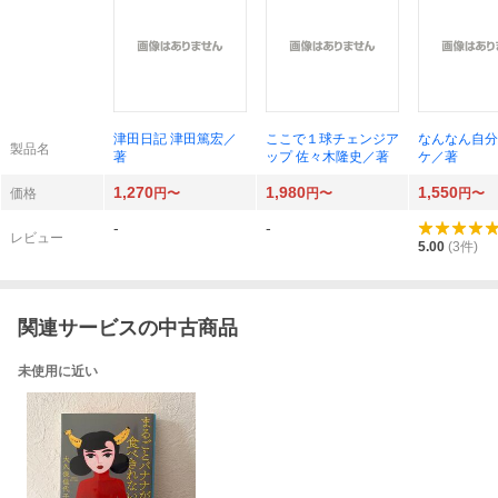
津田日記 津田篤宏／
ここで１球チェンジア
なんなん自分
製品名
著
ップ 佐々木隆史／著
ケ／著
1,270
1,980
1,550
価格
円〜
円〜
円〜
-
-
レビュー
5.00
(
3
件)
関連サービスの中古商品
未使用に近い