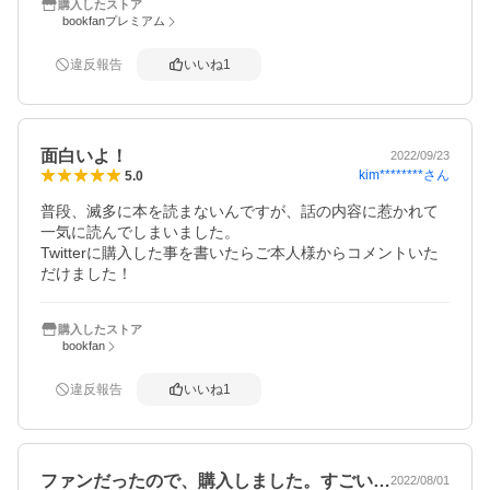
購入したストア
bookfanプレミアム
違反報告
いいね
1
面白いよ！
2022/09/23
kim********
さん
5.0
普段、滅多に本を読まないんですが、話の内容に惹かれて
一気に読んでしまいました。

Twitterに購入した事を書いたらご本人様からコメントいた
だけました！
購入したストア
bookfan
違反報告
いいね
1
ファンだったので、購入しました。すごい…
2022/08/01