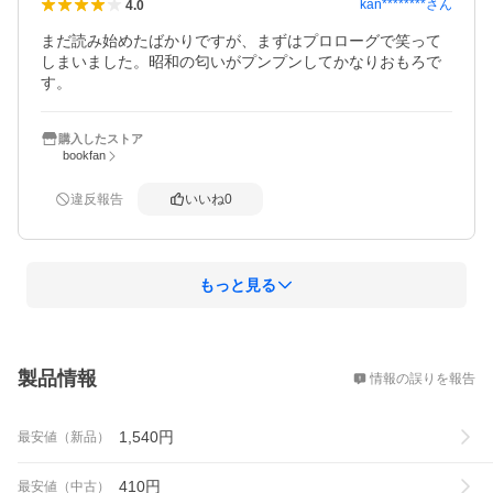
kan********
さん
4.0
まだ読み始めたばかりですが、まずはプロローグで笑って
しまいました。昭和の匂いがプンプンしてかなりおもろで
す。
購入したストア
bookfan
違反報告
いいね
0
もっと見る
概要
製品情報
情報の誤りを報告
1,540
円
最安値（新品）
410
円
最安値（中古）