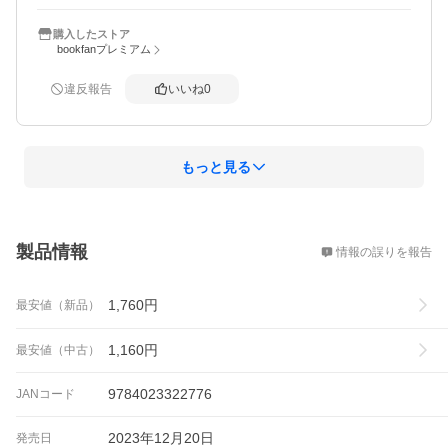
購入したストア
bookfanプレミアム
違反報告
いいね
0
もっと見る
概要
製品情報
情報の誤りを報告
1,760
円
最安値（新品）
1,160
円
最安値（中古）
9784023322776
JANコード
2023年12月20日
発売日