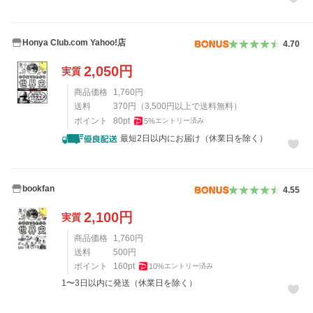
Honya Club.com Yahoo!店
4.70
2,050
円
実質
商品価格
1,760
円
送料
370
円
（
3,500
円以上で送料無料）
ポイント
80
pt
5
%
エントリー済み
最短2日以内にお届け（休業日を除く）
bookfan
4.55
2,100
円
実質
商品価格
1,760
円
送料
500
円
ポイント
160
pt
10
%
エントリー済み
1〜3日以内に発送（休業日を除く）