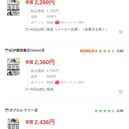
2,269
円
実質
商品価格
1,760
円
送料
589
円
ポイント
80
pt
5
%
エントリー済み
2〜4日以内に発送（メーカー在庫）（休業日を除く）
紀伊國屋書店Yahoo!店
4.60
2,360
円
実質
商品価格
1,760
円
送料
680
円
ポイント
80
pt
5
%
エントリー済み
2〜4日以内に発送
ポプカル ヤフー店
4.58
2,436
円
実質