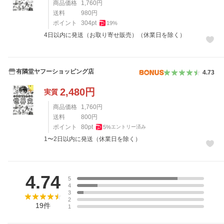
商品価格
1,760
円
送料
980
円
ポイント
304
pt
19
%
4日以内に発送（お取り寄せ販売）（休業日を除く）
有隣堂ヤフーショッピング店
4.73
2,480
円
実質
商品価格
1,760
円
送料
800
円
ポイント
80
pt
5
%
エントリー済み
1〜2日以内に発送（休業日を除く）
レビュー
4.74
5
4
3
2
19
件
1