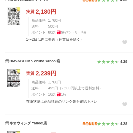
4.66
2,180
円
実質
商品価格
1,760
円
送料
500
円
ポイント
80
pt
5
%
エントリー済み
1〜2日以内に発送（休業日を除く）
HMV&BOOKS online Yahoo!店
4.39
2,239
円
実質
商品価格
1,760
円
送料
495
円
（
2,500
円以上で送料無料）
ポイント
16
pt
1
%
在庫状況は商品詳細のリンク先を確認下さい
ネオウィング Yahoo!店
4.28