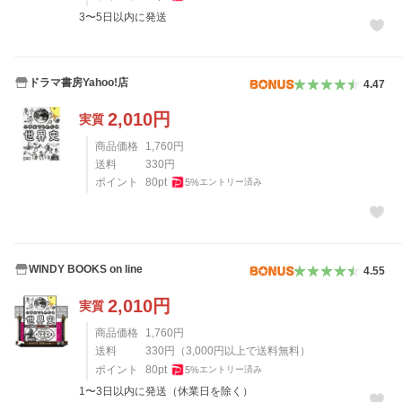
3〜5日以内に発送
ドラマ書房Yahoo!店
4.47
2,010
円
実質
商品価格
1,760
円
送料
330
円
ポイント
80
pt
5
%
エントリー済み
WINDY BOOKS on line
4.55
2,010
円
実質
商品価格
1,760
円
送料
330
円
（
3,000
円以上で送料無料）
ポイント
80
pt
5
%
エントリー済み
1〜3日以内に発送（休業日を除く）