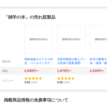
「
雑学の本
」の売れ筋製品
弱肉強食の２５００年
法医学教授が教えてい
科学の教養大
製品名
史 バトルマンガで歴
る死体の授業 飯野守
命・地球・植
史がざっくりわかる
男／著
物・宇宙をめ
2,090
1,870
2,200
茂木誠／著 大久保ヤ
億年の物語 
価格
円〜
円〜
円〜
マト／マンガ
著 齋藤勝裕
-
レビュー
5.00
(
1
件)
5.00
(
1
件)
掲載商品情報の免責事項について