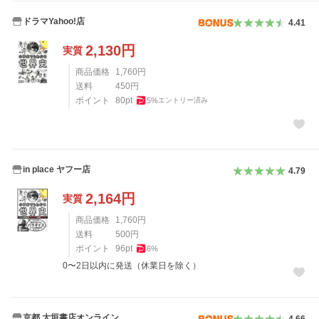
ドラマYahoo!店
4.41
2,130
円
実質
商品価格
1,760
円
送料
450
円
ポイント
80
pt
5
%
エントリー済み
in place ヤフー店
4.79
2,164
円
実質
商品価格
1,760
円
送料
500
円
ポイント
96
pt
6
%
0〜2日以内に発送（休業日を除く）
京都 大垣書店オンライン