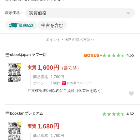
実質価格
表示価格：
中古を含む
ポイント・送料の算出方法
ebookjapan ヤフー店
4.65
1,600
円
実質
（最安値）
商品価格
1,760
円
ポイント
160
pt
10
%
要エントリー
注文確認後0日以内にご提供（休業日を除く）
bookfanプレミアム
4.62
1,680
円
実質
商品価格
1,760
円