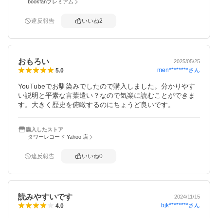
bookfanプレミアム
違反報告
いいね
2
おもろい
2025/05/25
men********
さん
5.0
YouTubeでお馴染みでしたので購入しました。分かりやす
い説明と平素な言葉遣い？なので気楽に読むことができま
す。大きく歴史を俯瞰するのにちょうど良いです。
購入したストア
タワーレコード Yahoo!店
違反報告
いいね
0
読みやすいです
2024/11/15
bjk********
さん
4.0