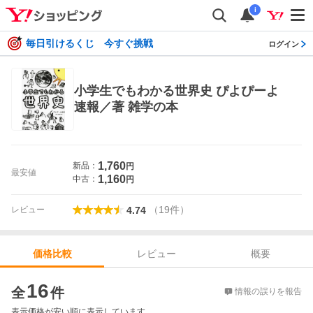
i
毎日引けるくじ 今すぐ挑戦
ログイン
小学生でもわかる世界史 ぴよぴーよ
速報／著 雑学の本
1,760
新品：
円
最安値
1,160
中古：
円
（
19
件
）
レビュー
4.74
レビュー
概要
価格比較
価格比較
16
全
件
情報の誤りを報告
表示価格が安い順に表示しています