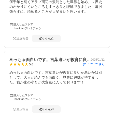
何千年と続くアラブ周辺の混沌とした世界を始め、世界史
のわかりにくいところをすっきりと理解できました。肩肘
張らずに、読めるところが大変良いと思います。
購入したストア
bookfanプレミアム
違反報告
いいね
1
めっちゃ面白いです。言葉遣いが教育に良…
2025/01/12
yh_********
さん
5.0
めっちゃ面白いです。言葉遣いが教育に良いか悪いかは別
として、大人が読んでも面白く、歴史に興味が持てまし
た。我が家の小５が大変気に入っております！
購入したストア
bookfanプレミアム
違反報告
いいね
0