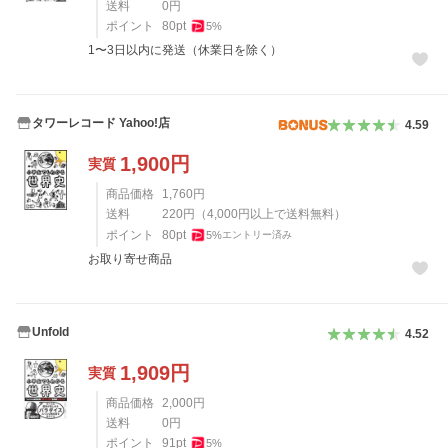
送料
0
円
ポイント
80
pt
5
%
1〜3日以内に発送（休業日を除く）
タワーレコード Yahoo!店
4.59
1,900
円
実質
商品価格
1,760
円
送料
220
円
（
4,000
円以上で送料無料）
ポイント
80
pt
5
%
エントリー済み
お取り寄せ商品
Unfold
4.52
1,909
円
実質
商品価格
2,000
円
送料
0
円
ポイント
91
pt
5
%