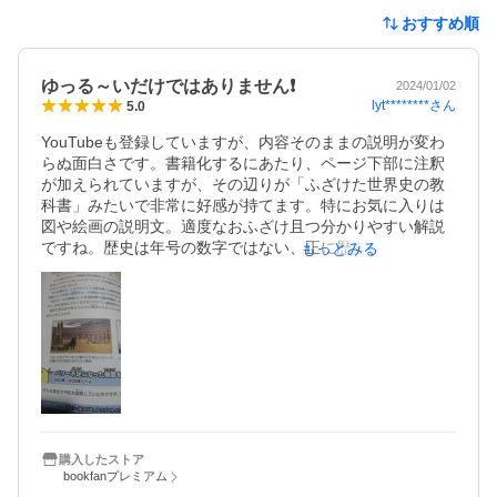
おすすめ順
ゆっる～いだけではありません❗
2024/01/02
lyt********
さん
5.0
YouTubeも登録していますが、内容そのままの説明が変わ
らぬ面白さです。書籍化するにあたり、ページ下部に注釈
が加えられていますが、その辺りが「ふざけた世界史の教
科書」みたいで非常に好感が持てます。特にお気に入りは
図や絵画の説明文。適度なおふざけ且つ分かりやすい解説
ですね。歴史は年号の数字ではない、正に歴史を脳でなく
もっとみる
骨肉で味わえます。
購入したストア
bookfanプレミアム