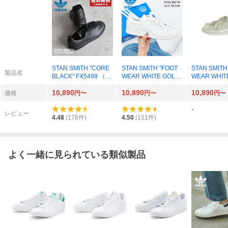
STAN SMITH "CORE
STAN SMITH "FOOT
STAN SMITH
製品名
BLACK" FX5499 （コ
WEAR WHITE GOLD"
WEAR WHITE
アブラック/コアブラ
GY5695 （クラウドホ
0 （フット
10,890
10,890
10,890
ック/フットウェアホ
ワイト/クラウドホワ
イト/フット
価格
円〜
円〜
円〜
ワイト）
イト/クラウドホワイ
ワイト/コア
-
ト）
ク）
レビュー
4.48
(
176
件)
4.50
(
151
件)
よく一緒に見られている類似製品