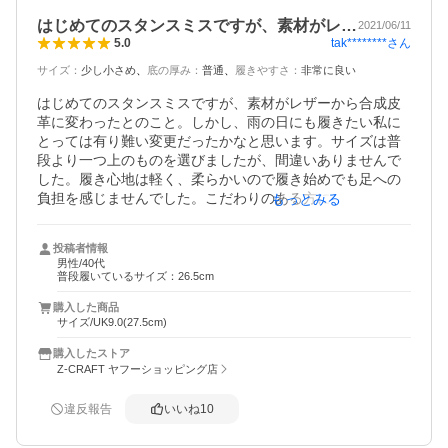
はじめてのスタンスミスですが、素材がレ…
2021/06/11
tak********
さん
5.0
サイズ
：
少し小さめ
底の厚み
：
普通
履きやすさ
：
非常に良い
はじめてのスタンスミスですが、素材がレザーから合成皮
革に変わったとのこと。しかし、雨の日にも履きたい私に
とっては有り難い変更だったかなと思います。サイズは普
段より一つ上のものを選びましたが、間違いありませんで
した。履き心地は軽く、柔らかいので履き始めでも足への
負担を感じませんでした。こだわりのある方には残念な変
もっとみる
更だったのかもしれませんが、気軽に履きたい人にはピッ
タリです。
投稿者情報
男性/40代
普段履いているサイズ：26.5cm
購入した商品
サイズ/UK9.0(27.5cm)
購入したストア
Z-CRAFT ヤフーショッピング店
違反報告
いいね
10