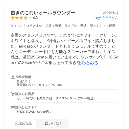
飽きのこないオールラウンダー
2024/05/11
cey********
さん
4.0
サイズ
：
ちょうどよい
品質
：
普通
履き心地
：
普通
履きやすさ
：
普通
定番のスタンスミスです。これまでにホワイト、グリーン/
ホワイトと購入し、今回はネイビー／ホワイト購入しまし
た。adidasのスタンダードとも言えるモデルですので、ど
んなコーディネートにも万能なスニーカーですね。サイズ
感は、普段25.5cmを履いていますが、ワンサイズUP（0.5c
m）の26cmが甲に余裕もあって履きやすいと感じます。私
もっとみる
は実際にそうしてます。
投稿者情報
男性/50代
普段履いているサイズ：25.5cm
購入した商品
カラー/ホワイト系その他、サイズ/26.0cm（26cm相当）
購入したストア
ZOZOTOWN Yahoo!店
違反報告
いいね
0