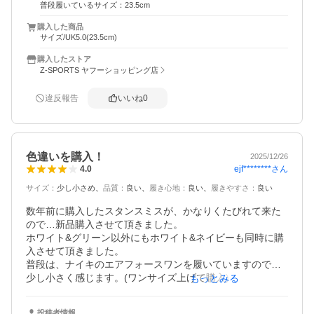
普段履いているサイズ：23.5cm
購入した商品
サイズ/UK5.0(23.5cm)
購入したストア
Z-SPORTS ヤフーショッピング店
違反報告
いいね
0
色違いを購入！
2025/12/26
ejf********
さん
4.0
サイズ
：
少し小さめ
品質
：
良い
履き心地
：
良い
履きやすさ
：
良い
数年前に購入したスタンスミスが、かなりくたびれて来た
ので…新品購入させて頂きました。

ホワイト&グリーン以外にもホワイト&ネイビーも同時に購
入させて頂きました。

普段は、ナイキのエアフォースワンを履いていますので…
少し小さく感じます。(ワンサイズ上げて購入)　もう一つ上
もっとみる
げた方が良かったかも？
投稿者情報