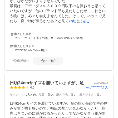
が、なかなか決まりませんでした。

最初は、アディダスの５０００円以下のを買おうと思って
いたのですが、他のブランド品も見たりしたが、これとい
う物には、めぐり会えませんでした。そこで、ネットで見
たら、良い物が有るかなあ？と見ていたところ、価格は、
もっとみる
予算以上でしたが、これに出会う事ができました。

おじさんなので、とにかく、シンプルなデザインの物が、
購入した商品
選択する第一条件でしたが、希望通りでした。

カラー/ホワイト系その他、サイズ/27.0cm（27.0cm）
また、履いた感じが、柔らかく、足を包み込むような、優
しさがあり、最高です。
購入したストア
ZOZOTOWN Yahoo!店
違反報告
いいね
9
日頃24cmサイズを履いていますが、足…
2024/01/18
kwp********
さん
4.0
サイズ
：
少し大きめ
品質
：
良い
履き心地
：
良い
履きやすさ
：
良い
日頃24cmサイズを履いていますが、足の指が長めで甲の厚
みが無く幅も狭いので、幅広の靴だと合わなかったり、指
先はきついのに踵がゆるかったりしてなかなか合う靴が無