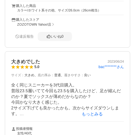
購入した商品
カラー/ホワイト系その他、サイズ/26.0cm（26cm相当）
購入したストア
ZOZOTOWN Yahoo!店
違反報告
いいね
0
大きめでした
2023/06/24
bac********
さん
5.0
サイズ
：
大きめ
底の厚み
：
普通
履きやすさ
：
良い
全く同じスニーカーを3代目購入。

普段23.5履いてて今回も23.5を購入したけど、足が縮んだ
のか？夏でソックスが薄めだからなのか？

今回かなり大きく感じた。

2サイズ下げても良かったかも。次からサイズダウンしま
す。

もっとみる
スタンスミスはやめられないです。履き心地が良くて疲れ
にくいし、シンプルで服に合わせやすい。
投稿者情報
女性/40代