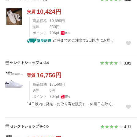
10,424
円
実質
商品価格
10,890
円
送料
330
円
ポイント
796
pt
8
%
24時までのご注文で2日以内にお届け
セレクトショップ a-dot
3.91
16,756
円
実質
商品価格
17,560
円
送料
0
円
ポイント
804
pt
5
%
14日以内に発送（お取り寄せ販売）（休業日を除く）
セレクトショップ a-clo
4.11