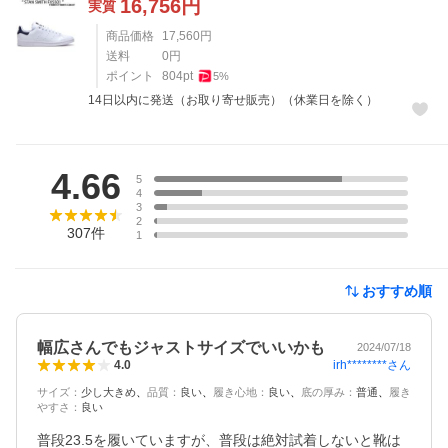
16,756
円
実質
商品価格
17,560
円
送料
0
円
ポイント
804
pt
5
%
14日以内に発送（お取り寄せ販売）（休業日を除く）
レビュー
4.66
5
4
3
2
307
件
1
おすすめ順
幅広さんでもジャストサイズでいいかも
2024/07/18
irh********
さん
4.0
サイズ
：
少し大きめ
品質
：
良い
履き心地
：
良い
底の厚み
：
普通
履き
やすさ
：
良い
普段23.5を履いていますが、普段は絶対試着しないと靴は