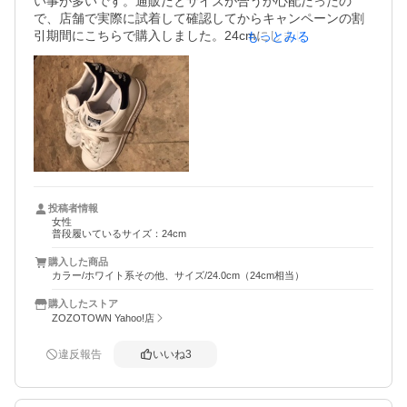
い事が多いです。通販だとサイズが合うか心配だったの
で、店舗で実際に試着して確認してからキャンペーンの割
引期間にこちらで購入しました。24cmにしましたが若干ゆ
もっとみる
るいので中敷きして丁度良い感じでした。

デザインはとても良く色々な服に合わせやすいので気に入
っています。
投稿者情報
女性
普段履いているサイズ：24cm
購入した商品
カラー/ホワイト系その他、サイズ/24.0cm（24cm相当）
購入したストア
ZOZOTOWN Yahoo!店
違反報告
いいね
3