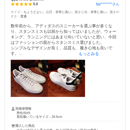
typ********
さん
5.0
サイズ
：
ちょうどよい
品質
：
非常に良い
履き心地
：
非常に良い
履きや
すさ
：
普通
数年前から、アディダスのスニーカーを選ぶ事が多くな
り、スタンスミスも以前から知ってはいましたが、ウォー
キング、ランニングにはあまり向いていないと思い、今回
はファッションの面からスタンスミス選びました。

シンプルなデザインが良く、品質も、履き心地も良いで
す。

もっとみる
サイズはいつも履くアディダスのトレーニングシューズの
サイズで丁度良かったです。
投稿者情報
男性/50代
普段履いているサイズ：26.5cm
購入した商品
カラー/ホワイト系その他、サイズ/26.5cm（26.5cm相当）