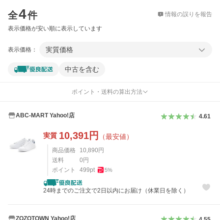
価格比較
4
全
件
情報の誤りを報告
表示価格が安い順に表示しています
実質価格
表示価格：
中古を含む
ポイント・送料の算出方法
ABC-MART Yahoo!店
4.61
10,391
円
実質
（最安値）
商品価格
10,890
円
送料
0
円
ポイント
499
pt
5
%
24時までのご注文で2日以内にお届け（休業日を除く）
ZOZOTOWN Yahoo!店
4.55