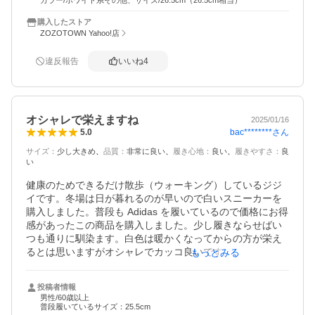
購入したストア
ZOZOTOWN Yahoo!店
違反報告
いいね
4
オシャレで栄えますね
2025/01/16
bac********
さん
5.0
サイズ
：
少し大きめ
品質
：
非常に良い
履き心地
：
良い
履きやすさ
：
良
い
健康のためできるだけ散歩（ウォーキング）しているジジ
イです。冬場は日が暮れるのが早いので白いスニーカーを
購入しました。普段も Adidas を履いているので価格にお得
感があったこの商品を購入しました。少し履きならせばい
つも通りに馴染ます。白色は暖かくなってからの方が栄え
るとは思いますがオシャレでカッコ良いです。気に入って
もっとみる
います。
投稿者情報
男性/60歳以上
普段履いているサイズ：25.5cm