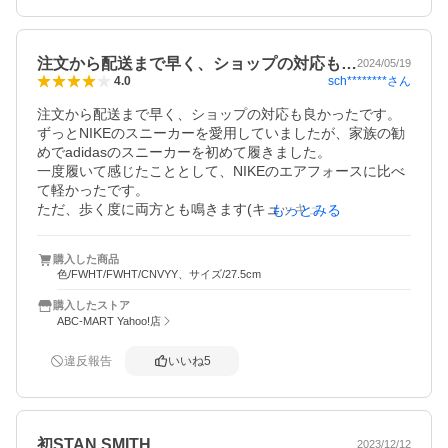
注文から配送まで早く、ショップの対応も…
2024/05/19
sch********
さん
4.0
注文から配送まで早く、ショップの対応も良かったです。

ずっとNIKEのスニーカーを愛用していましたが、家族の勧
めでadidasのスニーカーを初めて履きました。

一度履いて感じたこととして、NIKEのエアフォースに比べ
て軽かったです。

ただ、歩く度に両方とも鳴きます(キュッキュッ)

もっとみる
それと中敷のロゴはすぐにハゲました笑

新品を一日履いた状態をご参考に！
購入した商品
色/FWHT/FWHT/CNVYY、サイズ/27.5cm
購入したストア
ABC-MART Yahoo!店
違反報告
いいね
5
初STAN SMITH
2023/12/12