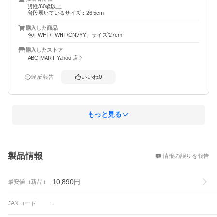
男性/60歳以上
普段履いているサイズ：26.5cm
購入した商品
色/FWHT/FWHT/CNVYY、サイズ/27cm
購入したストア
ABC-MART Yahoo!店
違反報告
いいね
0
もっと見る
概要
製品情報
情報の誤りを報告
10,890
円
最安値（新品）
-
JANコード