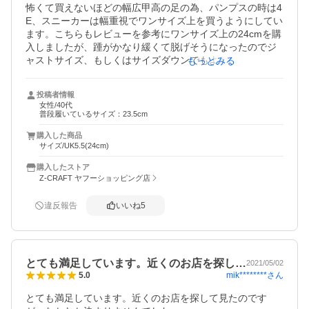
怖くて買えないほどの幅広甲高の足の為、パンプスの時は4
E、スニーカーは幅重視でワンサイズ上を買うようにしてい
ます。こちらもレビューを参考にワンサイズ上の24cmを購
入しましたが、踵がかなり緩くて脱げそうになったのでジ
ャストサイズ、もしくはサイズダウンでもよかったかも。
もっとみる
幅もかなりの幅広の私の足でもまだ余裕があったので、ジ
ャストサイズでも問題なかったかなと思います。靴のネッ
投稿者情報
ト購入はサイズ選びが難しいですね。しかし初めてのスタ
女性/40代
ンスミスでしたが、履き心地は柔らかくてハマりそうで
普段履いているサイズ：23.5cm
す。サイズは中敷き＋踵パッドで調整しました。今度買う
購入した商品
時はジャストサイズにしたいと思います。
サイズ/UK5.5(24cm)
購入したストア
Z-CRAFT ヤフーショッピング店
違反報告
いいね
5
とても満足しています。近くのお店を探し…
2021/05/02
mik********
さん
5.0
とても満足しています。近くのお店を探して見たのです