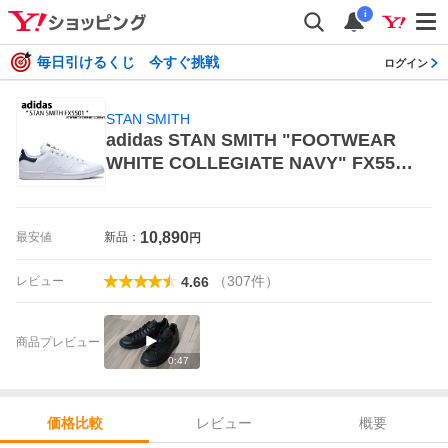
i
毎日引けるくじ 今すぐ挑戦
ログイン
STAN SMITH
adidas STAN SMITH "FOOTWEAR
WHITE COLLEGIATE NAVY" FX550
1 （フットウェアホワイト/フットウェ
アホワイト/カレッジネイビー） adid
as Originals STAN SMITH メンズス
10,890
最安値
新品：
円
ニーカー
（
307
件
）
レビュー
4.66
商品プレビュー
0:47
レビュー
概要
価格比較