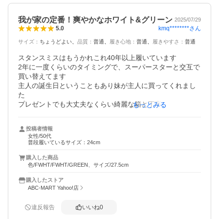
我が家の定番！爽やかなホワイト&グリーン
2025/07/29
kmq********
さん
5.0
サイズ
：
ちょうどよい
品質
：
普通
履き心地
：
普通
履きやすさ
：
普通
スタンスミスはもうかれこれ40年以上履いています

2年に一度くらいのタイミングで、スーパースターと交互で
買い替えてます

主人の誕生日ということもあり妹が主人に買ってくれまし
た

プレゼントでも大丈夫なくらい綺麗な箱と丁寧な梱包でし
もっとみる
た

早急に対応いただきありがとうございました

投稿者情報
女性/50代
普段履いているサイズ：24cm
購入した商品
色/FWHT/FWHT/GREEN、サイズ/27.5cm
購入したストア
ABC-MART Yahoo!店
違反報告
いいね
0