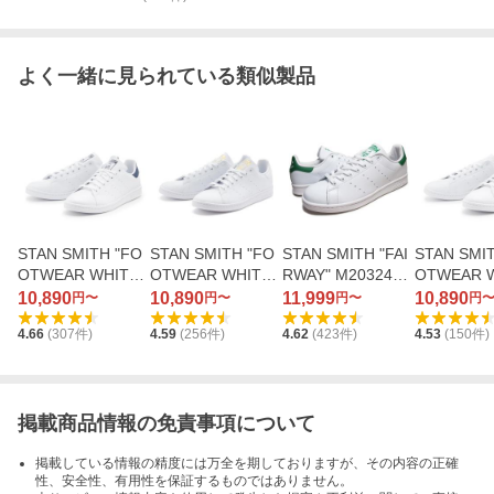
よく一緒に見られている類似製品
STAN SMITH "FO
STAN SMITH "FO
STAN SMITH "FAI
STAN SMI
OTWEAR WHITE
OTWEAR WHITE
RWAY" M20324
OTWEAR W
COLLEGIATE NAV
GOLD" GY5695
（ランニングホワ
FX5500 
10,890
10,890
11,999
10,890
円〜
円〜
円〜
円
Y" FX5501 （フッ
（クラウドホワイ
イト/ランニングホ
ウェアホワ
4.66
(
307
件)
4.59
(
256
件)
4.62
(
423
件)
4.53
(
150
件)
トウェアホワイト/
ト/クラウドホワイ
ワイト/フェアウェ
ットウェア
フットウェアホワ
ト/クラウドホワイ
イ）
ト/コアブ
イト/カレッジネイ
ト）
ビー）
掲載商品情報の免責事項について
掲載している情報の精度には万全を期しておりますが、その内容の正確
性、安全性、有用性を保証するものではありません。