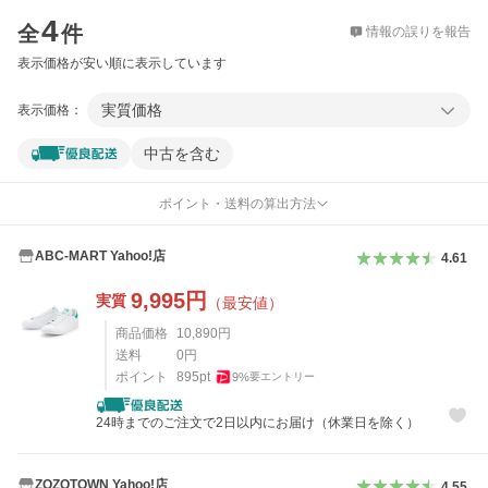
価格比較
4
全
件
情報の誤りを報告
表示価格が安い順に表示しています
実質価格
表示価格：
中古を含む
ポイント・送料の算出方法
ABC-MART Yahoo!店
4.61
9,995
円
実質
（最安値）
商品価格
10,890
円
送料
0
円
ポイント
895
pt
9
%
要エントリー
24時までのご注文で2日以内にお届け（休業日を除く）
ZOZOTOWN Yahoo!店
4.55