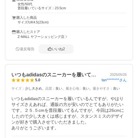
女性/50代
普段履いているサイズ：23.5cm
購入した商品
サイズ/UK4.5(23cm)
購入したストア
Z-MALL ヤフーショッピング店
違反報告
いいね
2
いつもadidasのスニーカーを履いて…
2025/05/26
tan********
さん
5.0
サイズ
：
少し大きめ
品質
：
良い
履き心地
：
良い
履きやすさ
：
良い
いつもadidasのスニーカーを履いているんですが、やはり
サイズさえあれば、通販の方が安いのでとてもありがたい
です。２５.５cmを普段履いてるんですが、今回は26cmに
したので少し大きくは感じますが、スタンスミスのデザイ
ンが好きで購入させていただきました。
