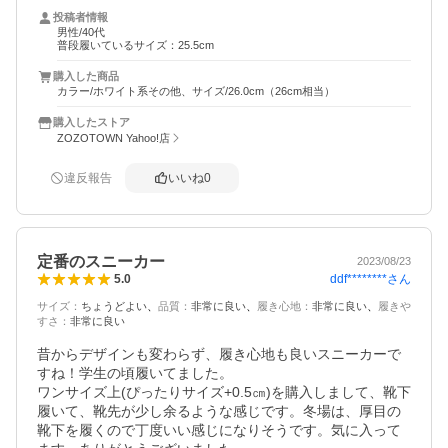
投稿者情報
男性/40代
普段履いているサイズ：25.5cm
購入した商品
カラー/ホワイト系その他、サイズ/26.0cm（26cm相当）
購入したストア
ZOZOTOWN Yahoo!店
違反報告
いいね
0
定番のスニーカー
2023/08/23
ddf********
さん
5.0
サイズ
：
ちょうどよい
品質
：
非常に良い
履き心地
：
非常に良い
履きや
すさ
：
非常に良い
昔からデザインも変わらず、履き心地も良いスニーカーで
すね！学生の頃履いてました。

ワンサイズ上(ぴったりサイズ+0.5㎝)を購入しまして、靴下
履いて、靴先が少し余るような感じです。冬場は、厚目の
靴下を履くので丁度いい感じになりそうです。気に入って