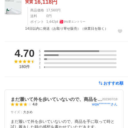
16,118
円
実質
商品価格
17,560
円
送料
0
円
ポイント
1,442
pt
9
%
要エントリー
14日以内に発送（お取り寄せ販売）（休業日を除く）
レビュー
4.70
5
4
3
2
180
件
1
おすすめ順
まだ履いて外を歩いていないので、商品を…
2023/07/18
wqw********
さん
4.0
サイズ
：
大きめ
まだ履いて外を歩いていないので、商品を手に取って時と
試し履きした時の感想を書かせていただきます。
