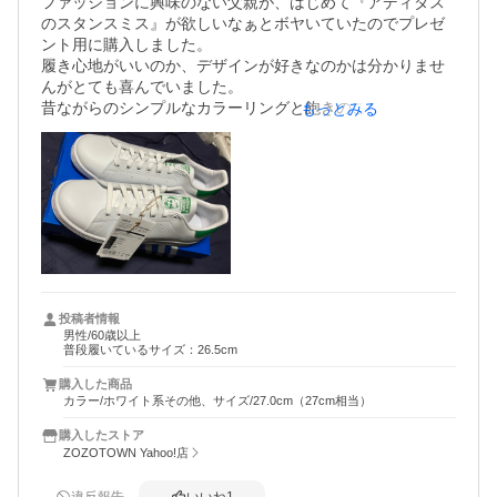
ファッションに興味のない父親が、はじめて『アディダス
のスタンスミス』が欲しいなぁとボヤいていたのでプレゼ
ント用に購入しました。

履き心地がいいのか、デザインが好きなのかは分かりませ
んがとても喜んでいました。

昔ながらのシンプルなカラーリングと飽きのこないデザイ
もっとみる
投稿者情報
男性/60歳以上
普段履いているサイズ：26.5cm
購入した商品
カラー/ホワイト系その他、サイズ/27.0cm（27cm相当）
購入したストア
ZOZOTOWN Yahoo!店
違反報告
いいね
1