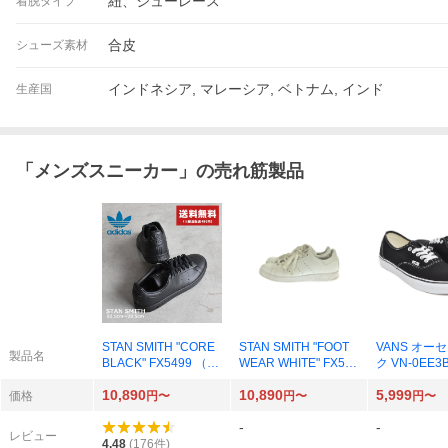
紐、シューレース
着脱タイプ
合皮
シューズ素材
インドネシア, マレーシア, ベトナム, インド
生産国
「
メンズスニーカー
」の売れ筋製品
STAN SMITH "CORE
STAN SMITH "FOOT
VANS オー
製品名
BLACK" FX5499 （コ
WEAR WHITE" FX550
ク VN-0EE3
アブラック/コアブラ
0 （フットウェアホワ
00EE3BL
10,890
10,890
5,999
ック/フットウェアホ
イト/フットウェアホ
×ホワイト）
価格
円〜
円〜
円〜
ワイト）
ワイト/コアブラッ
-
-
ク）
レビュー
4.48
(
176
件)