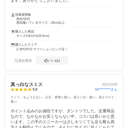
ます。ありがとうございました。
投稿者情報
男性/50代
普段履いているサイズ：28cm以上
購入した商品
サイズ/UK10.0(28.5cm)
購入したストア
Z-SPORTS ヤフーショッピング店
違反報告
いいね
1
真っ白なスミス
2021/10/26
hir********
さん
5.0
サイズ
：
ちょうどよい
品質
：
非常に良い
履き心地
：
良い
履きやすさ
：
良い
ポイント込みのお値段ですが、ダントツでした。定番商品
なので、なかなかお安くならない中、コスパは良いかと思
います。この手のスニーカーは少しキツくても足も靴も両
方とも馴染んでくるので、そんなにサイズに目くじらたて