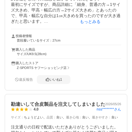
最初にサイズですが、商品詳細に「細身、普通の方→1サイ
ズ大きめ、甲高・幅広の方→2サイズ大きめ」とあったの
で、甲高・幅広な自分は1㎝大きめを買ったのですが大き過
ぎたと思います。

もっとみる
次に商品そのものですが、両方とも中敷きが完全に剥がれ
ていました。見た瞬間は取り外しできるものかと思いまし
投稿者情報
たが、中敷きの裏面には接着剤が塗ってあったので、ただ
普段履いているサイズ：27cm
剥がれていたのではと思っています（そうでない場合は申
し訳ないです）。位置を合わせて中敷きを差し込み強めに
購入した商品
サイズ/UK9.5(28cm)
押さえたら剥がれなくなりましたが。

ただ商品そのものは非常にキレイで、思っていたよりも軽
購入したストア
い印象です。これを履いて出掛けるのが楽しみです。（少
Z-SPORTS ヤフーショッピング店
し履いてからレビューを書き足したいと思います）
違反報告
いいね
1
勘違いして合皮製品を注文してしまいました
2026/05/26
nss********
さん
4.0
サイズ
：
ちょうどよい
品質
：
良い
履き心地
：
良い
履きやすさ
：
良い
注文通りの日程で配送いただきありがとうございました。