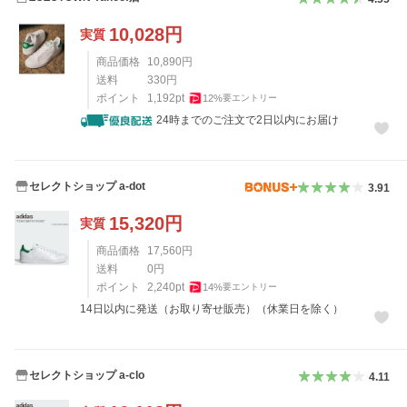
10,028
円
実質
商品価格
10,890
円
送料
330
円
ポイント
1,192
pt
12
%
要エントリー
24時までのご注文で2日以内にお届け
セレクトショップ a-dot
3.91
15,320
円
実質
商品価格
17,560
円
送料
0
円
ポイント
2,240
pt
14
%
要エントリー
14日以内に発送（お取り寄せ販売）（休業日を除く）
セレクトショップ a-clo
4.11