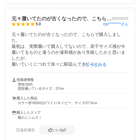
元々履いてたのが古くなったので、こちら…
2022/03/25
ryo********
さん
5.0
元々履いてたのが古くなったので、こちらで購入しまし
た。

最初は、実際履いて購入してないので、若干サイズ感が今
履いてるものと違うのか違和感があり失敗したかと思いま
したが、

履いていくにつれて徐々に馴染んできて今まで通り履き心
もっとみる
地がいいです。また古くなったらリピートします。
投稿者情報
男性/30代
普段履いているサイズ：27cm
購入した商品
カラー/[FX5501]ホワイト/ネイビー、サイズ/27.5cm
購入したストア
靴のニシムラ
違反報告
いいね
0