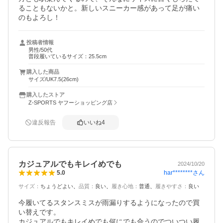
ることもないかと。新しいスニーカー感があって足が痛い
のもよろし！
投稿者情報
男性/50代
普段履いているサイズ：25.5cm
購入した商品
サイズ/UK7.5(26cm)
購入したストア
Z-SPORTS ヤフーショッピング店
違反報告
いいね
4
カジュアルでもキレイめでも
2024/10/20
har********
さん
5.0
サイズ
：
ちょうどよい
品質
：
良い
履き心地
：
普通
履きやすさ
：
良い
今履いてるスタンスミスが雨漏りするようになったので買
い替えです。

カジュアルでもキレイめでも何にでも合うのでついつい履