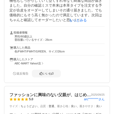
梱包もしっかりしていて型くずれ等なく綺麗な商品が届き
ました。自分の確認ミスで本来は本革タイプを注文する予
定が合皮をオーダーしてしまいその通り届きました。でも
価格的にもそう高く無かったので満足しています。次回は
ちゃんと確認してオーダーしたいと思います。また、改め
もっとみる
てお願いします。
投稿者情報
男性/60歳以上
普段履いているサイズ：26cm
購入した商品
色/FWHT/FWHT/GREEN、サイズ/26cm
購入したストア
ABC-MART Yahoo!店
違反報告
いいね
0
ファッションに興味のない父親が、はじめ…
2025/09/25
arc********
さん
5.0
サイズ
：
ちょうどよい
品質
：
普通
履き心地
：
良い
履きやすさ
：
良い