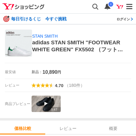
i
毎日引けるくじ 今すぐ挑戦
ログイン
STAN SMITH
adidas STAN SMITH "FOOTWEAR
WHITE GREEN" FX5502 （フットウ
ェアホワイト/フットウェアホワイト/
グリーン） adidas Originals STAN S
MITH メンズスニーカー
10,890
最安値
新品：
円
（
180
件
）
レビュー
4.70
商品プレビュー
0:47
レビュー
概要
価格比較