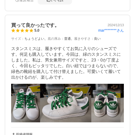
買って良かったです。
2024/12/13
mar********
さん
5.0
サイズ
：
ちょうどよい
底の厚み
：
普通
履きやすさ
：
良い
スタンスミスは、履きやすくてお気に入りのシューズで
す。何足も購入しています。今回は、緑のスタンスミスに
しました。私は、男女兼用サイズですと、23・0が丁度よ
く、今回もピッタリでした。白い紐ではつまらないので、
緑色の靴紐を購入して付け替えました。可愛いくて履いて
出かけるのが、楽しみです。
投稿者情報